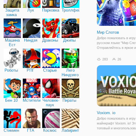
Защита
Лук
Парковка
Троллфейс
замка
Мир Слотов
Добро пожаловать в игру
Машина
Ниндзя
Драконы
Джипы
русском языке "Мир Слот
Ест
Отправляйтесь в яркое и
Машину
волшебное путешествие,
ярких слотов! Вас ждут 
283
26
уникальные механики в 
слоте, разнообразные бо
Роботы
РПГ
Старые
Лего
интересные задания и
Ниндзяго
Бен 10
Мстители
Человек-
Пираты
паук
Voxiom. io
Добро пожаловать в игру
майнкрафт Voxiom. io! Э
топовый и многопользов
Стикмен
ГТА
Космос
Лабиринты
шутер с режимом короле