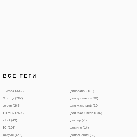
ВСЕ ТЕГИ
1 игрок (3365)
динозавры (51)
3 в ряд (262)
для девочек (638)
action (266)
для малышей (19)
HTML5 (2505)
для мальчиков (586)
idnet (49)
доктор (75)
IO (193)
домино (16)
unity3d (643)
дополнения (50)