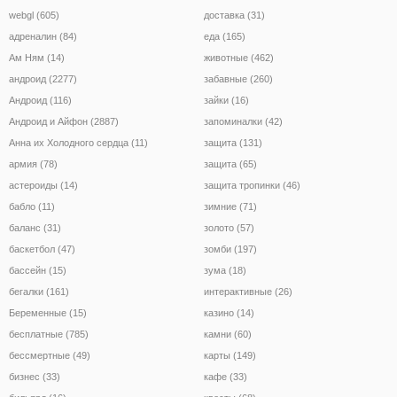
webgl (605)
доставка (31)
адреналин (84)
еда (165)
Ам Ням (14)
животные (462)
андроид (2277)
забавные (260)
Андроид (116)
зайки (16)
Андроид и Айфон (2887)
запоминалки (42)
Анна их Холодного сердца (11)
защита (131)
армия (78)
защита (65)
астероиды (14)
защита тропинки (46)
бабло (11)
зимние (71)
баланс (31)
золото (57)
баскетбол (47)
зомби (197)
бассейн (15)
зума (18)
бегалки (161)
интерактивные (26)
Беременные (15)
казино (14)
бесплатные (785)
камни (60)
бессмертные (49)
карты (149)
бизнес (33)
кафе (33)