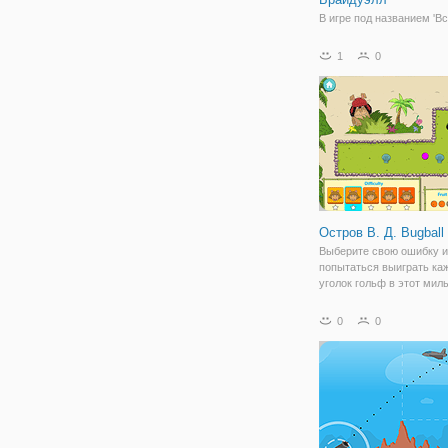
В игре под названием 'Вс
Брайдуэлл', Клиффорд г
показать вам свою новую
1
0
остров Брайдуэлл, где о
ее семья переехали. Вы
исследовать город на во
выполнить все замечат
люди
Остров В. Д. Bugball
Выберите свою ошибку и
попытаться выиграть ка
уголок гольф в этот мил
Наслаждайтесь!
0
0