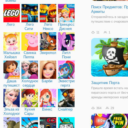
войны
Поиск Предметов: П
Армиты
Отправляйтесь в загадо
путешествие с очароват
Лего
Лего
Лего
Принцессы
Грейс, которая обожает 
Сити
Нексо
Диснея
приключения. На этот ра
11
1
Найтс
отправляется на затеря
остров, где построен хр
древней богини Армиты.
гласит, что после
Малышка
Свинка
Зверополис
Литл
Хейзел
Пеппа
Пони
Дружба
Даша
Холодное
Барби
Эквестрия
Защитник Порта
путешественница
сердце
герлз
Пришло время встать на
пиратского порта от бес
армады имперских кораб
игре "Защитник Порта" в
перенесетесь на легенд
364
29
Эльза из
Кухня
Винкс
Снайпер
остров Тортуга. Именно 
Холодного
Сары
пираты устроили тайный
сердца
гавани, где по