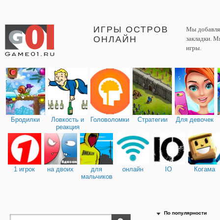
ИГРЫ ОСТРОВ
Мы добавляе
ОНЛАЙН
закладки. М
игры.
Бродилки
Ловкость и
Головоломки
Стратегии
Для девочек
реакция
1 игрок
на двоих
для
онлайн
IO
Когама
мальчиков
По популярности