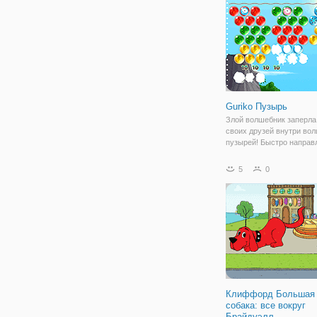
сих пор обитают древние
которые
Guriko Пузырь
Злой волшебник заперла
своих друзей внутри во
пузырей! Быстро направ
остров и помочь им спас
этой очаровательной игр
5
0
Клиффорд Большая 
собака: все вокруг
Брайдуэлл