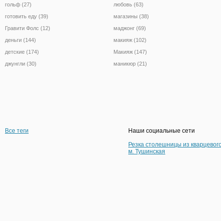
гольф (27)
любовь (63)
готовить еду (39)
магазины (38)
Гравити Фолс (12)
маджонг (69)
деньги (144)
макияж (102)
детские (174)
Макияж (147)
джунгли (30)
маникюр (21)
Все теги
Наши социальные сети
Резка столешницы из кварцевог
м. Тушинская