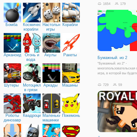
битва от первого лица в
1654
179
будут сражаться 100 игр
режиме настоящего врем
Voxiom. io
Бомба
Космические
Настольные
Корабли
корабли
игры
Арканоид
Огонь и
Акулы
Ракеты
Бумажный. ио 2
вода
"Бумажный. ио 2" -
многопользовательская
игра, в которой вы будет
на выживание. Да, даже 
ярких бумаг есть свои у
Шутеры
Мотоциклы
Аркады
Машины
729
59
ведется не шуточная бит
в грязи
территорию. В этом мир
множество красочных бу
Роботы
Квадроциклы
Маленькие
Покемоны
динозавры
машинки