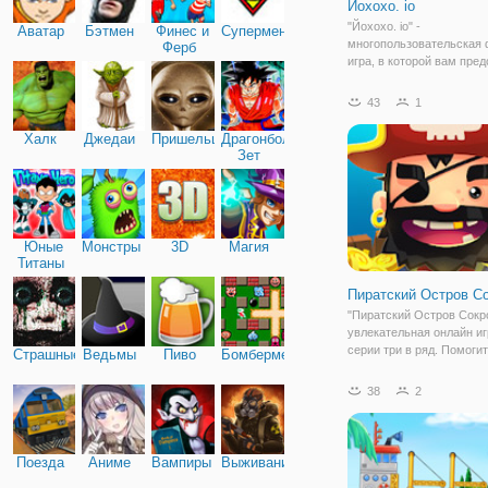
Йохохо. io
"Йохохо. io" -
Аватар
Бэтмен
Финес и
Супермен
многопользовательская
Ферб
игра, в которой вам пред
играть за пиратов и сраж
ними на выживание. Вы
43
1
оказываетесь на острове
окружении многочислен
Халк
Джедаи
Пришельцы
Драгонболл
противников. Каждый из 
Зет
вооружен и
Юные
Монстры
3D
Магия
Титаны
Пиратский Остров С
"Пиратский Остров Сокр
увлекательная онлайн иг
серии три в ряд. Помоги
Страшные
Ведьмы
Пиво
Бомбермен
пиратам раздобыть сокр
обогатиться, используя 
38
2
и логику, а не физическу
игровом поле вы видите 
Поезда
Аниме
Вампиры
Выживание