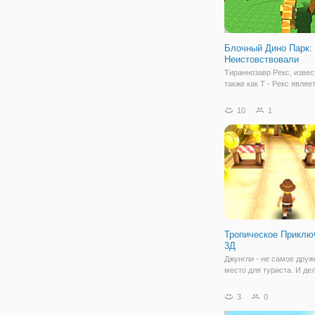
Блочный Дино Парк: 
Неистовствовали
Тираннозавр Рекс, изве
также как Т - Рекс являе
самым доминирующим
динозавров когда-либо 
10
1
прошлом Юрского перио
мелового периода. Груп
пытается воскресить это
динозавров по добыче
Тропическое Приклю
3Д
Джунгли - не самое дру
место для туриста. И де
только в опасных живот
ядовитых растениях и н
3
0
но и в обитателях. Ведь 
некоторых тропических 