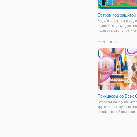
Остров под защитой
Когда ваш остров находи
опасности, и вы единст
человек может спасти ег
будете делать, вы долж
использовать свои пушк
3
1
стрелять врагов и защит
остров есть много лодок
самолетов
Принцессы со Всех 
Отправьтесь в увлекате
кругосветное путешестви
новой страной принцесс.
посетите страны четыре
принцесс Диснея и смож
создавать наряды, вдох
местной модой. Вам инт
узнать, куда вы