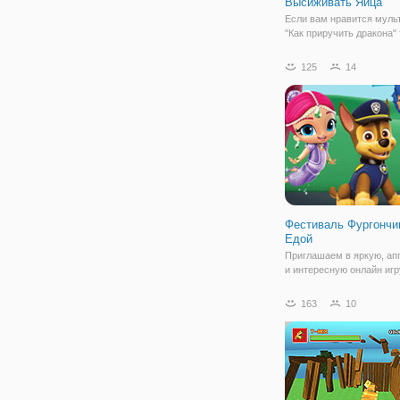
Высиживать Яйца
Если вам нравится мул
"Как приручить дракона" 
наверняка понравится и
игра "Приручить Дракона
125
14
Высиживать Яйца". Ведь
будете выхаживать буду
дракона, которому тольк
предстоит появиться на 
Фестиваль Фургончи
Едой
Приглашаем в яркую, ап
и интересную онлайн игр
"Фестиваль Фургончиков 
Это простая игра для вз
163
10
детей, разработанная в 
аркады. Здесь вы встрет
знакомых персонажей
мультсериалов, как