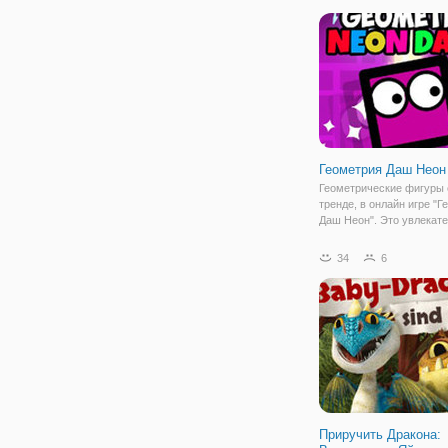
течение многих лет. И к
при встрече с подругами
Геометрия Даш Неон
Геометрические фигуры 
тренде, в онлайн игре "Г
Даш Неон". Это увлекат
аркада в яркой графике,
музыкой и одновременн
34
6
простыми и сложными
препятствиями, которые
завлекают в игровой про
Приручить Дракона: