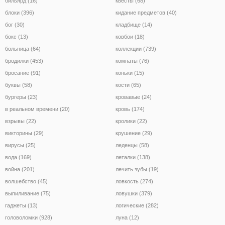
бильярд (16)
квесты (68)
блоки (396)
кидание предметов (40)
бог (30)
кладбище (14)
бокс (13)
ковбои (18)
больница (64)
коллекции (739)
бродилки (453)
комнаты (76)
бросание (91)
коньки (15)
буквы (58)
кости (65)
бургеры (23)
кровавые (24)
в реальном времени (20)
кровь (174)
взрывы (22)
кролики (22)
викторины (29)
крушение (29)
вирусы (25)
леденцы (58)
вода (169)
леталки (138)
война (201)
лечить зубы (19)
волшебство (45)
ловкость (274)
выпиливание (75)
ловушки (379)
гаджеты (13)
логические (282)
головоломки (928)
луна (12)