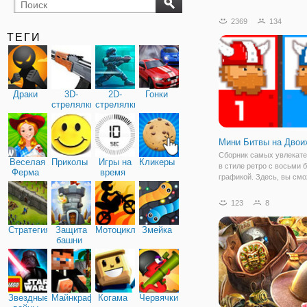
бильярд
карты
2369
134
ТЕГИ
Драки
3D-
2D-
Гонки
стрелялки
стрелялки
Мини Битвы на Двои
Сборник самых увлекате
Веселая
Приколы
Игры на
Кликеры
в стиле ретро с восьми 
Ферма
время
графикой. Здесь, вы см
найти самые популярные
разных жанров — от бе
123
8
перестрелок до спасени
необитаемого острова. М
Стратегия
Защита
Мотоциклы
Змейка
будет
башни
Звездные
Майнкрафт
Когама
Червячки