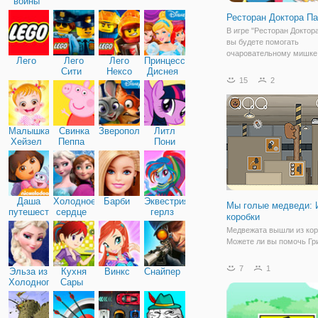
войны
Ресторан Доктора П
В игре "Ресторан Доктор
вы будете помогать
очаровательному мишке
Лего
Лего
Лего
Принцессы
управлять своим рестор
Сити
Нексо
Диснея
открыл его совсем недав
15
2
Найтс
заведение уже пользует
большим успехом. А всё
благодаря вкусной кухне
талантливым
Малышка
Свинка
Зверополис
Литл
Хейзел
Пеппа
Пони
Дружба
Даша
Холодное
Барби
Эквестрия
Мы голые медведи: 
путешественница
сердце
герлз
коробки
Медвежата вышли из кор
Можете ли вы помочь Гри
Ледяному Медведю и Па
выбраться из склада, пр
7
1
Эльза из
Кухня
Винкс
Снайпер
ящикам и взбираясь на 
Холодного
Сары
Решите какую-нибудь
сердца
головоломку, чтобы име
возможность пересечь