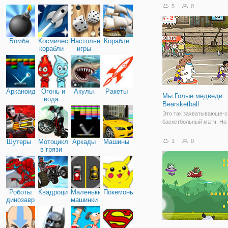
состоящего из Гризза, П
5
0
Ледяного Медведя. Тепе
дома, и вы должны пров
некоторые исследования
относительно их повсед
Бомба
Космические
Настольные
Корабли
корабли
игры
Арканоид
Огонь и
Акулы
Ракеты
Мы Голые медведи:
вода
Bearsketball
Это так захватывающе-с
баскетбольный матч. Но
пробовали играть в нее
деле еще более захват
Шутеры
Мотоциклы
Аркады
Машины
1
0
быть его частью, а также
в грязи
побеждать в нем. Так чт
приходите и покажите н
ходы. Помогите трем
Роботы
Квадроциклы
Маленькие
Покемоны
динозавры
машинки