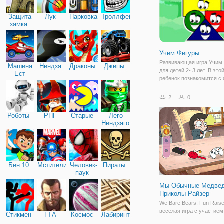
платформу,
Защита
Лук
Парковка
Троллфейс
замка
Учим Фигуры
Развивающая игра Учим
Машина
Ниндзя
Драконы
Джипы
для детей 2- 3 лет. В это
Ест
ребенок познакомится с
Машину
такими как: треугольник
квадраты, прямоугольник
2
0
и прочее... Если ваш ре
не знаком с основными
Роботы
РПГ
Старые
Лего
Ниндзяго
Бен 10
Мстители
Человек-
Пираты
паук
Мы Обычные Медвед
Приколы Райзер
We Bare Bears: Fun Raise
веселая игра с участием
Стикмен
ГТА
Космос
Лабиринты
любимого медвежьего тр