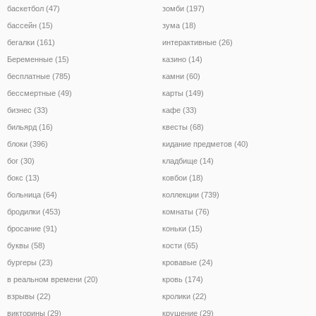
баскетбол (47)
зомби (197)
бассейн (15)
зума (18)
бегалки (161)
интерактивные (26)
Беременные (15)
казино (14)
бесплатные (785)
камни (60)
бессмертные (49)
карты (149)
бизнес (33)
кафе (33)
бильярд (16)
квесты (68)
блоки (396)
кидание предметов (40)
бог (30)
кладбище (14)
бокс (13)
ковбои (18)
больница (64)
коллекции (739)
бродилки (453)
комнаты (76)
бросание (91)
коньки (15)
буквы (58)
кости (65)
бургеры (23)
кровавые (24)
в реальном времени (20)
кровь (174)
взрывы (22)
кролики (22)
викторины (29)
крушение (29)