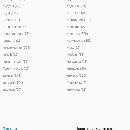
вирусы (25)
леденцы (58)
вода (169)
леталки (138)
война (201)
лечить зубы (19)
волшебство (45)
ловкость (274)
выпиливание (75)
ловушки (379)
гаджеты (13)
логические (282)
головоломки (928)
луна (12)
гольф (27)
любовь (63)
готовить еду (39)
магазины (38)
Гравити Фолс (12)
маджонг (69)
деньги (144)
макияж (102)
детские (174)
Макияж (147)
джунгли (30)
маникюр (21)
Все теги
Наши социальные сети