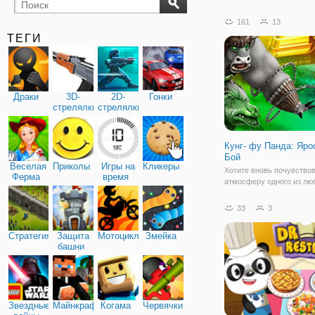
бильярд
карты
161
13
ТЕГИ
Драки
3D-
2D-
Гонки
стрелялки
стрелялки
Кунг- фу Панда: Яро
Бой
Веселая
Приколы
Игры на
Кликеры
Хотите вновь почувство
Ферма
время
атмосферу одного из л
мультфильмов - Кунг-фу
Тогда смело присоединя
33
3
игру "Кунг- фу Панда: Я
Бой". Это увлекательная 
Стратегия
Защита
Мотоциклы
Змейка
стиле файтинга, где вы 
башни
Звездные
Майнкрафт
Когама
Червячки