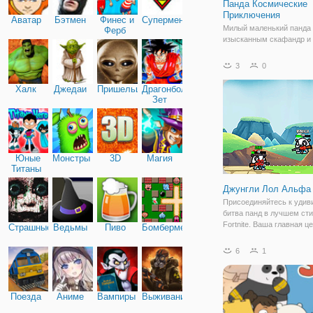
Панда Космические
Приключения
Аватар
Бэтмен
Финес и
Супермен
Милый маленький панда
Ферб
изысканным скафандр и 
собственный космическ
корабль. Много вражеск
3
0
космических кораблей а
наш маленький панда. П
Халк
Джедаи
Пришельцы
Драгонболл
ему, управляя Панда в 
Зет
космический корабль во
Юные
Монстры
3D
Магия
Титаны
Джунгли Лол Альфа
Присоединяйтесь к удив
битва панд в лучшем ст
Fortnite. Ваша главная ц
Страшные
Ведьмы
Пиво
Бомбермен
стать сильнейшим игрок
выжить так долго, как вы
6
1
кровавой битве. Контрол
вооруженных животных 
Поезда
Аниме
Вампиры
Выживание