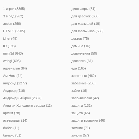
1 игрок (3365)
динозавры (51)
3 в ряд (262)
для девочек (638)
action (266)
для малышей (19)
HTML5 (2505)
для мальчиков (586)
idnet (49)
доктор (75)
IO (193)
домино (16)
unity3d (643)
дополнения (50)
webgl (605)
доставка (31)
адреналин (84)
еда (165)
Ам Ням (14)
животные (462)
андроид (2277)
забавные (260)
Андроид (116)
зайки (16)
Андроид и Айфон (2887)
запоминалки (42)
Анна их Холодного сердца (11)
защита (131)
армия (78)
защита (65)
астероиды (14)
защита тропинки (46)
бабло (11)
зимние (71)
баланс (31)
золото (57)