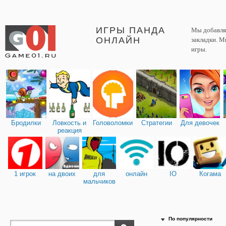
ИГРЫ ПАНДА
Мы добавляе
ОНЛАЙН
закладки. М
игры.
Бродилки
Ловкость и
Головоломки
Стратегии
Для девочек
реакция
1 игрок
на двоих
для
онлайн
IO
Когама
мальчиков
По популярности