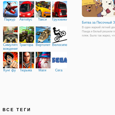
Паркур
Автобус
Такси
Грузовики
Битва за Песочный 
В один жаркий летний ден
Панда и Белый решили п
пляж. Было так жарко, чт
могла только прохладная
Когда ребята пришли на 
Симулятор
Трактора
Вертолеты
Велосипед
искупавшись там они вс
вождения
свою подругу и принялис
Кунг фу
Тюрьма
Маги
Сега
ВСЕ ТЕГИ