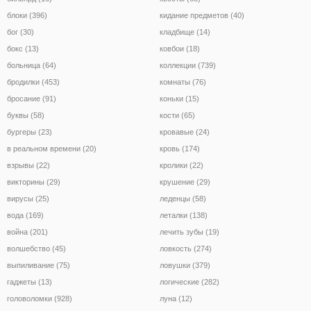
блоки (396)
кидание предметов (40)
бог (30)
кладбище (14)
бокс (13)
ковбои (18)
больница (64)
коллекции (739)
бродилки (453)
комнаты (76)
бросание (91)
коньки (15)
буквы (58)
кости (65)
бургеры (23)
кровавые (24)
в реальном времени (20)
кровь (174)
взрывы (22)
кролики (22)
викторины (29)
крушение (29)
вирусы (25)
леденцы (58)
вода (169)
леталки (138)
война (201)
лечить зубы (19)
волшебство (45)
ловкость (274)
выпиливание (75)
ловушки (379)
гаджеты (13)
логические (282)
головоломки (928)
луна (12)