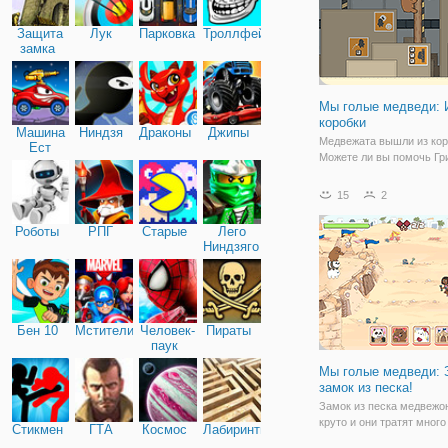
Защита
Лук
Парковка
Троллфейс
замка
Мы голые медведи: 
коробки
Машина
Ниндзя
Драконы
Джипы
Медвежата вышли из кор
Ест
Можете ли вы помочь Гри
Машину
Ледяному Медведю и Па
выбраться из склада, пр
15
2
ящикам и взбираясь на 
Решите какую-нибудь
Роботы
РПГ
Старые
Лего
головоломку, чтобы име
Ниндзяго
возможность пересечь
платформу,
Бен 10
Мстители
Человек-
Пираты
паук
Мы голые медведи: 
замок из песка!
Замок из песка медвежо
круто и они тратят мног
Стикмен
ГТА
Космос
Лабиринты
на его создание. Однако,