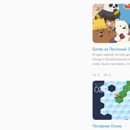
фильма, но кажется, что 
будет легко для них, пот
какие-то посторонние ш
Битва за Песочный 
В один жаркий летний ден
Панда и Белый решили п
пляж. Было так жарко, чт
могла только прохладная
Когда ребята пришли на 
0
0
искупавшись там они вс
свою подругу и принялис
Полярная Осень