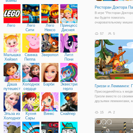
войны
Ресторан Доктора П
В игре "Ресторан Доктор
вы будете помогать
очаровательному мишке
Лего
Лего
Лего
Принцессы
управлять своим рестор
Сити
Нексо
Диснея
открыл его совсем недав
57
5
Найтс
заведение уже пользует
большим успехом. А всё
благодаря вкусной кухне
талантливым
Малышка
Свинка
Зверополис
Литл
Хейзел
Пеппа
Пони
Дружба
Даша
Холодное
Барби
Эквестрия
Гриззи и Лемминги: 
путешественница
сердце
герлз
Присоединяйтесь к мед
Гризли вместе со своим
друзьями леммингами, к
изобрели новую забаву-
пушек. Они построили п
15
2
Эльза из
Кухня
Винкс
Снайпер
решили проверить ее на
Холодного
Сары
дальность выстрела. На
сердца
угол и мощность с пом
мыши