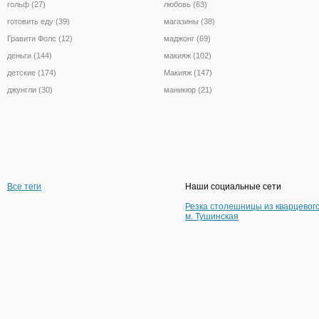
гольф (27)
любовь (63)
готовить еду (39)
магазины (38)
Гравити Фолс (12)
маджонг (69)
деньги (144)
макияж (102)
детские (174)
Макияж (147)
джунгли (30)
маникюр (21)
Все теги
Наши социальные сети
Резка столешницы из кварцевог
м. Тушинская