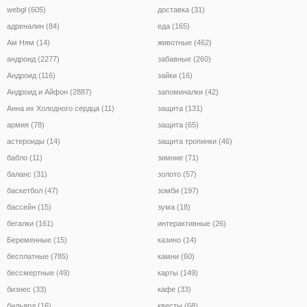
webgl (605)
доставка (31)
адреналин (84)
еда (165)
Ам Ням (14)
животные (462)
андроид (2277)
забавные (260)
Андроид (116)
зайки (16)
Андроид и Айфон (2887)
запоминалки (42)
Анна их Холодного сердца (11)
защита (131)
армия (78)
защита (65)
астероиды (14)
защита тропинки (46)
бабло (11)
зимние (71)
баланс (31)
золото (57)
баскетбол (47)
зомби (197)
бассейн (15)
зума (18)
бегалки (161)
интерактивные (26)
Беременные (15)
казино (14)
бесплатные (785)
камни (60)
бессмертные (49)
карты (149)
бизнес (33)
кафе (33)
бильярд (16)
квесты (68)