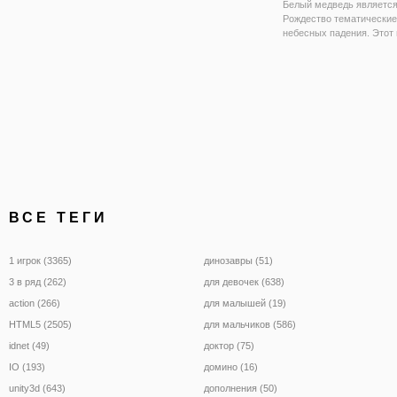
Белый медведь являетс
Рождество тематические
небесных падения. Этот
пытался пробраться скв
морозную зимнюю сказку
сожалению, он наполнен
деревьями и крутыми ск
можете помочь держать 
ВСЕ ТЕГИ
1 игрок (3365)
динозавры (51)
3 в ряд (262)
для девочек (638)
action (266)
для малышей (19)
HTML5 (2505)
для мальчиков (586)
idnet (49)
доктор (75)
IO (193)
домино (16)
unity3d (643)
дополнения (50)