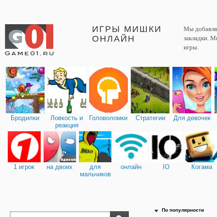
ИГРЫ МИШКИ
Мы добавляе
ОНЛАЙН
закладки. М
игры.
Бродилки
Ловкость и
Головоломки
Стратегии
Для девочек
реакция
1 игрок
на двоих
для
онлайн
IO
Когама
мальчиков
По популярности