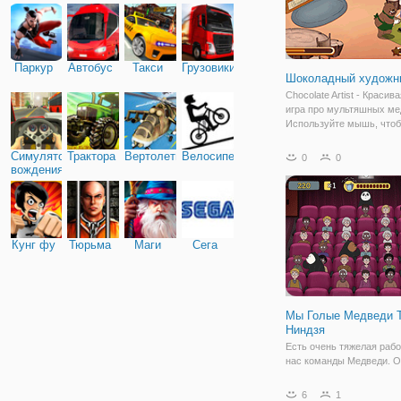
Паркур
Автобус
Такси
Грузовики
Шоколадный художн
Chocolate Artist - Красив
игра про мультяшных ме
Используйте мышь, что
нарисовать шоколадные 
посетителей! Подавайте 
Симулятор
Трактора
Вертолеты
Велосипед
0
0
нибудь вкусные напитки 
вождения
шоколаде вместе с нами
Кунг фу
Тюрьма
Маги
Сега
Мы Голые Медведи 
Ниндзя
Есть очень тяжелая рабо
нас команды Медведи. О
прямо сейчас, и когда он
едут, их целью был прос
6
1