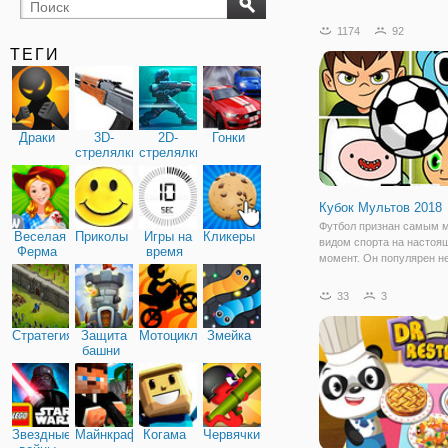
бильярд
карты
1174
92
ТЕГИ
Драки
3D-
2D-
Гонки
стрелялки
стрелялки
Кубок Мультов 2018
Футбол признан самым 
Веселая
Приколы
Игры на
Кликеры
видом спорта на настоя
Ферма
время
момент. Он популярен не
реальной жизни, но и ср
мультяшных персонажей
33
3
Проверить это на практи
можете в онлайн игре "К
Стратегия
Защита
Мотоциклы
Змейка
Мультов 2018". Здесь в
башни
Звездные
Майнкрафт
Когама
Червячки