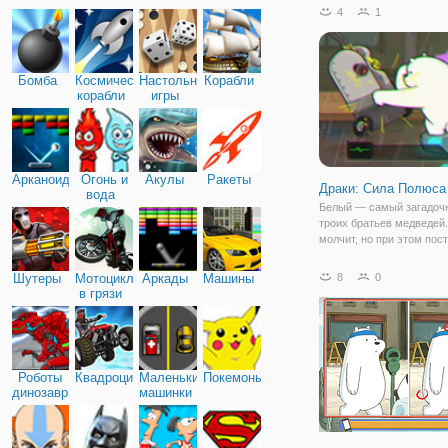
посетители этого пляжа 
4
1
понравилось, что и хочу
это по-своему. Не позво
разрушить ваш прекрас
и
Бомба
Космические
Настольные
Корабли
корабли
игры
Арканоид
Огонь и
Акулы
Ракеты
Драки: Сила Полюса
вода
Белый — самый загадоч
троих братьев медведей
молчит, но при этом пос
открывает себя с неожи
стороны. В игре "Сила П
Шутеры
Мотоциклы
Аркады
Машины
8
0
откроете ещё один его с
в грязи
талант. Оказывается, н
Роботы
Квадроциклы
Маленькие
Покемоны
динозавры
машинки