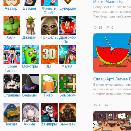
Место Мишке На
Beary Spot On - это весе
Аватар
Бэтмен
Финес и
Супермен
участием нашего милого
Ферб
Там будут два изображен
бок, которые кажутся
одинаковыми, только это 
15
0
так как между ними есть
разное число на каждом 
Халк
Джедаи
Пришельцы
Драгонболл
Зет
Юные
Монстры
3D
Магия
Титаны
Сплэш-Арт! Летнее 
В мире мультфильм, оче
всплеск искусства! Летн
Пришло лето и все герои
Страшные
Ведьмы
Пиво
Бомбермен
отправились отдыхать, и
них наш любимый мисте
1
0
схватил его верный друг
пустился во все тяжкие п
Летнее Время
Поезда
Аниме
Вампиры
Выживание