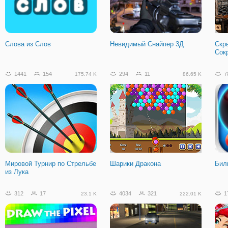
Слова из Слов
Невидимый Снайпер 3Д
Скр
Сок
1441
154
294
11
7
175.74 K
86.65 K
Мировой Турнир по Стрельбе
Шарики Дракона
Бил
из Лука
312
17
4034
321
1
23.1 K
222.01 K