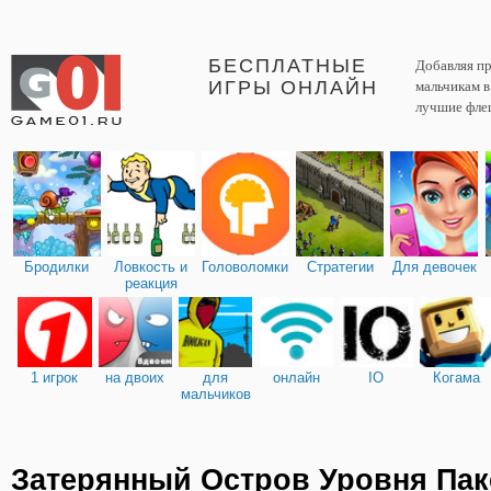
БЕСПЛАТНЫЕ
Добавляя пр
ИГРЫ ОНЛАЙН
мальчикам 
лучшие фле
Бродилки
Ловкость и
Головоломки
Стратегии
Для девочек
реакция
1 игрок
на двоих
для
онлайн
IO
Когама
мальчиков
Затерянный Остров Уровня Пак