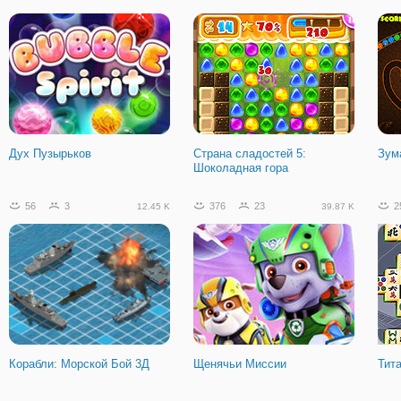
Laqueus Побег: Глава 2
Дух Пузырьков
Страна сладостей 5:
Зум
Шоколадная гора
56
3
376
23
2
12.45 K
39.87 K
Корабли: Морской Бой 3Д
Щенячьи Миссии
Тит