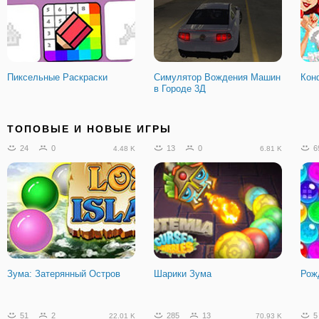
Пиксельные Раскраски
Симулятор Вождения Машин
Кон
в Городе 3Д
766
64
385
7
4
114.5 K
44.04 K
ТОПОВЫЕ И НОВЫЕ ИГРЫ
24
0
13
0
6
4.48 K
6.81 K
Flakmeister
10х10
Неб
Зума: Затерянный Остров
Шарики Зума
Рож
45
10
9.86 K
51
2
285
13
5
22.01 K
70.93 K