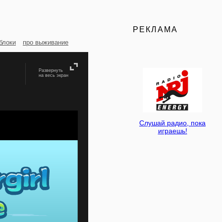
РЕКЛАМА
блоки
про выживание
Развернуть
на весь экран
Слушай радио, пока
играешь!