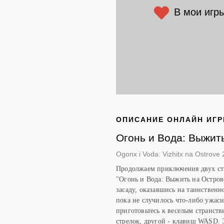
В мои игр
ОПИСАНИЕ ОНЛАЙН ИГ
Огонь и Вода: Выжит
Ogonx i Voda: Vizhitx na Ostrove 
Продолжаем приключения двух ст
"Огонь и Вода: Выжить на Острове 
засаду, оказавшись на таинственн
пока не случилось что-либо ужас
приготовьтесь к веселым странст
стрелок, другой - клавиш WASD. 