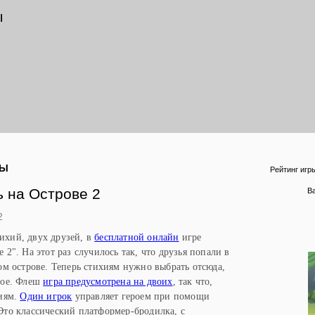
ы
РЫ
Рейтинг игр
ь на Острове 2
В
2
ихий, двух друзей, в
бесплатной онлайн
игре
2". На этот раз случилось так, что друзья попали в
ом острове. Теперь стихиям нужно выбрать отсюда,
ное. Флеш
игра предусмотрена на двоих
, так что,
виям.
Один игрок
управляет героем при помощи
Это классический платформер-бродилка, с