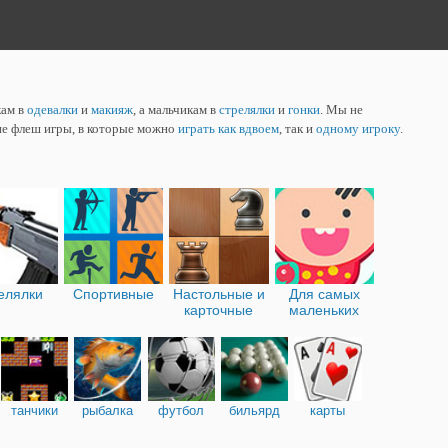
кам в
одевалки
и
макияж
, а мальчикам в
стрелялки
и
гонки
. Мы не
ие флеш игры, в которые можно
играть как вдвоем
, так и
одному игроку
.
елялки
Спортивные
Настольные и
Для самых
карточные
маленьких
танчики
рыбалка
футбол
бильярд
карты