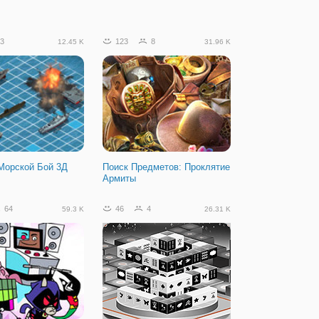
3
123
8
12.45 K
31.96 K
Морской Бой 3Д
Поиск Предметов: Проклятие
Армиты
64
46
4
59.3 K
26.31 K