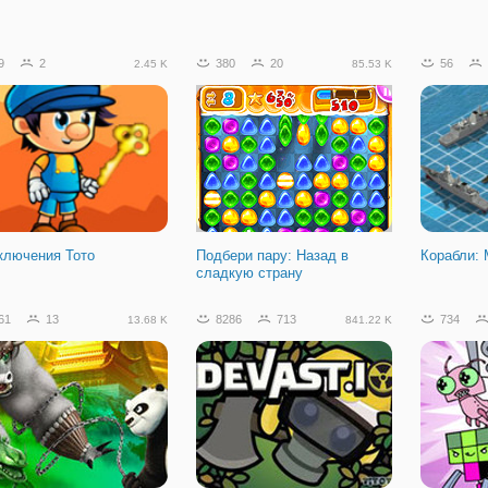
79
25
29.1 K
9
2
380
20
56
2.45 K
85.53 K
кмен: Последний Ниндзя
ключения Тото
Подбери пару: Назад в
Корабли: 
сладкую страну
61
13
8286
713
734
13.68 K
841.22 K