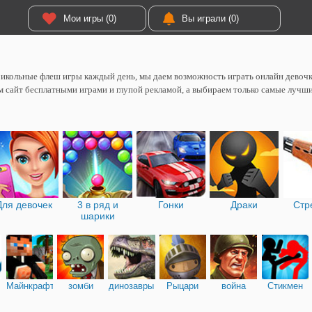
Мои игры (0)
Вы играли (0)
икольные флеш игры каждый день, мы даем возможность играть онлайн девоч
 сайт бесплатными играми и глупой рекламой, а выбираем только самые лучш
Для девочек
3 в ряд и
Гонки
Драки
Стр
шарики
Майнкрафт
зомби
динозавры
Рыцари
война
Стикмен