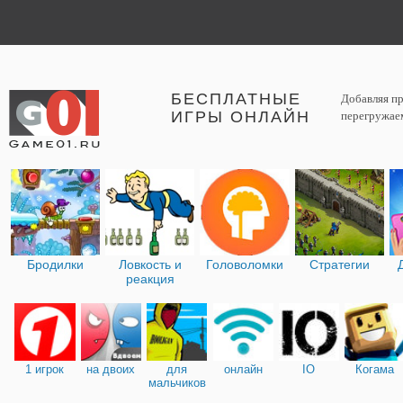
БЕСПЛАТНЫЕ
Добавляя пр
ИГРЫ ОНЛАЙН
перегружаем
Бродилки
Ловкость и
Головоломки
Стратегии
реакция
1 игрок
на двоих
для
онлайн
IO
Когама
мальчиков