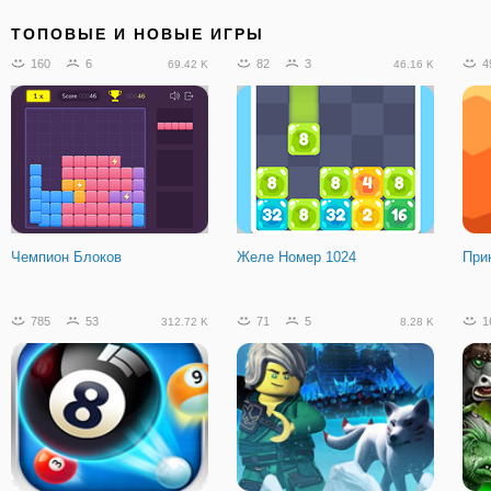
77
6
376
23
5
17.57 K
39.87 K
ТОПОВЫЕ И НОВЫЕ ИГРЫ
160
6
82
3
4
69.42 K
46.16 K
Сделать 7
Щенячьи Миссии
Сти
Чемпион Блоков
Желе Номер 1024
При
785
53
71
5
1
312.72 K
8.28 K