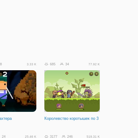
8
685
34
3.33 K
77.92 K
ахтера
Королевство коротышек по 3
24
3177
246
25.46 K
519.31 K