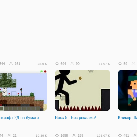
544
161
694
90
59
28.5 K
87.07 K
нкрафт 2Д на бумаге
Векс 5 - Без рекламы!
Кликер Ш
44
21
1658
159
491
19.36 K
193.07 K