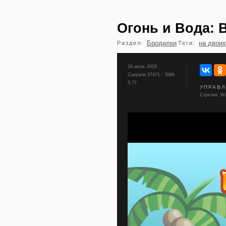
Огонь и Вода: 
Бродилки
на двоих
Раздел:
Теги:
29 июль 2018
Сыграли 37471 / 3989
5,77
УПРАВ
Стрелки, W