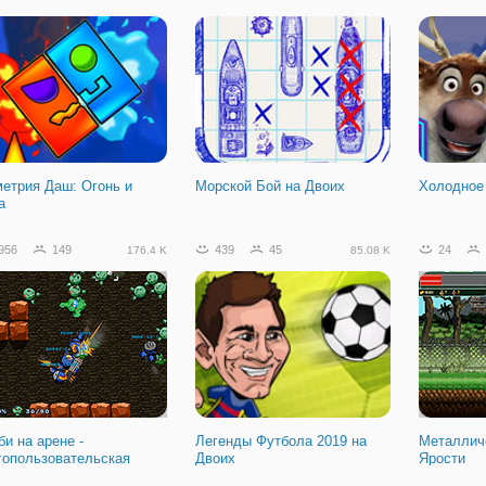
метрия Даш: Огонь и
Морской Бой на Двоих
Холодное 
а
956
149
439
45
24
176.4 K
85.08 K
и на арене -
Легенды Футбола 2019 на
Металлич
гопользовательская
Двоих
Ярости