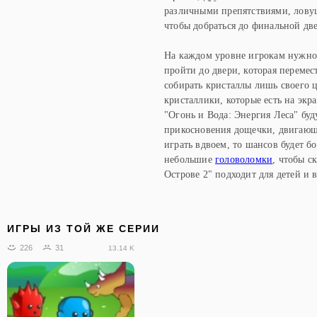
различными препятствиями, ловуш
чтобы добраться до финальной две
На каждом уровне игрокам нужно 
пройти до двери, которая перемес
собирать кристаллы лишь своего ц
кристаллики, которые есть на экр
"Огонь и Вода: Энергия Леса" бу
прикосновения дощечки, двигающи
играть вдвоем, то шансов будет б
небольшие
головоломки
, чтобы с
Острове 2" подходит для детей и в
ИГРЫ ИЗ ТОЙ ЖЕ СЕРИИ
226
31
13.14 K