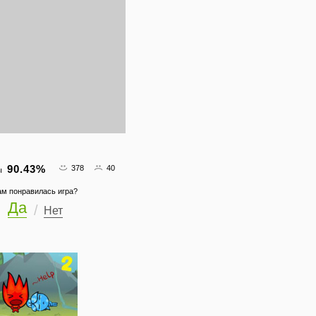
90.43
%
378
40
ы
ам понравилась игра?
Да
Нет