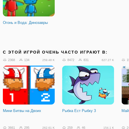
Огонь и Вода: Динозавры
C ЭТОЙ ИГРОЙ ОЧЕНЬ ЧАСТО ИГРАЮТ В:
2368
134
8472
831
1
259.48 K
627.27 K
Мини Битвы на Двоих
Рыбка Ест Рыбку 3
Май
3661
295
259
46
2
262.61 K
154.1 K