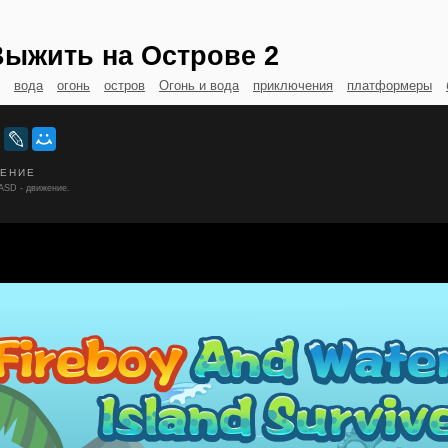
Выжить на Острове 2
вода
огонь
остров
Огонь и вода
приключения
платформеры
ЛЕНИЕ
ASD - движение.