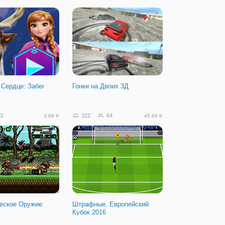
Сердце: Забег
Гонки на Двоих 3Д
3
322
64
3.68 K
45.66 K
еское Оружие
Штрафные. Европейский
Кубок 2016