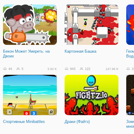
Бекон Может Умереть: на
Картонная Башка
Гео
Двоих
Вод
44
5
943
122
1
5.92 K
147.96 K
Спортивные Minibattles
Драки (Файтз)
Зомб
мно