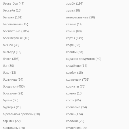
баскетбол (47)
зомби (197)
бассейн (15)
зума (18)
бегалки (161)
интерактивные (26)
Беременные (15)
казино (14)
бесплатные (785)
камни (60)
бессмертные (49)
карты (149)
бизнес (33)
кафе (33)
бильярд (16)
квесты (68)
блоки (396)
кидание предметов (40)
бог (30)
кладбище (14)
бокс (13)
ковбои (18)
больница (64)
коллекции (739)
бродилки (453)
комнаты (76)
бросание (91)
коньки (15)
буквы (58)
кости (65)
бургеры (23)
кровавые (24)
в реальном времени (20)
кровь (174)
взрывы (22)
кролики (22)
викторины (29)
крушение (29)