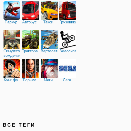
Паркур
Автобус
Такси
Грузовики
Симулятор
Трактора
Вертолеты
Велосипед
вождения
Кунг фу
Тюрьма
Маги
Сега
ВСЕ ТЕГИ