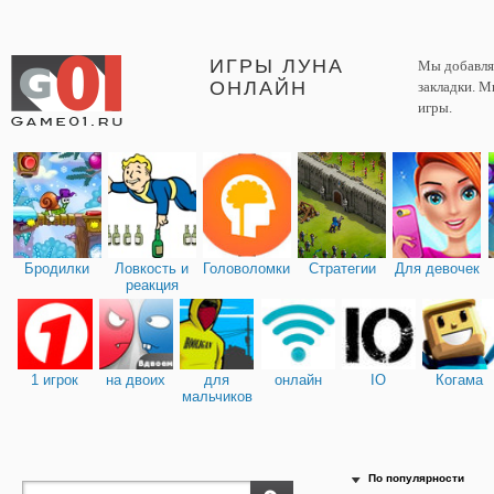
ИГРЫ ЛУНА
Мы добавляе
ОНЛАЙН
закладки. М
игры.
Бродилки
Ловкость и
Головоломки
Стратегии
Для девочек
реакция
1 игрок
на двоих
для
онлайн
IO
Когама
мальчиков
По популярности