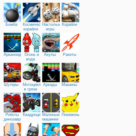
Бомба
Космические
Настольные
Корабли
корабли
игры
Арканоид
Огонь и
Акулы
Ракеты
вода
Шутеры
Мотоциклы
Аркады
Машины
в грязи
Роботы
Квадроциклы
Маленькие
Покемоны
динозавры
машинки