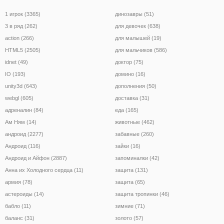
1 игрок (3365)
динозавры (51)
3 в ряд (262)
для девочек (638)
action (266)
для малышей (19)
HTML5 (2505)
для мальчиков (586)
idnet (49)
доктор (75)
IO (193)
домино (16)
unity3d (643)
дополнения (50)
webgl (605)
доставка (31)
адреналин (84)
еда (165)
Ам Ням (14)
животные (462)
андроид (2277)
забавные (260)
Андроид (116)
зайки (16)
Андроид и Айфон (2887)
запоминалки (42)
Анна их Холодного сердца (11)
защита (131)
армия (78)
защита (65)
астероиды (14)
защита тропинки (46)
бабло (11)
зимние (71)
баланс (31)
золото (57)