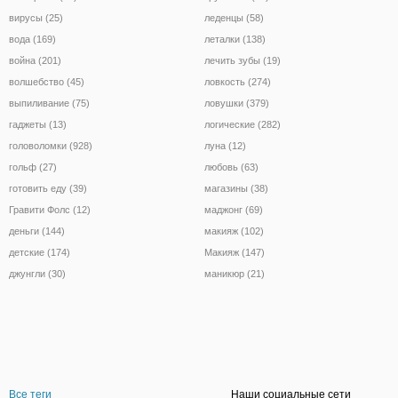
вирусы (25)
леденцы (58)
вода (169)
леталки (138)
война (201)
лечить зубы (19)
волшебство (45)
ловкость (274)
выпиливание (75)
ловушки (379)
гаджеты (13)
логические (282)
головоломки (928)
луна (12)
гольф (27)
любовь (63)
готовить еду (39)
магазины (38)
Гравити Фолс (12)
маджонг (69)
деньги (144)
макияж (102)
детские (174)
Макияж (147)
джунгли (30)
маникюр (21)
Все теги
Наши социальные сети