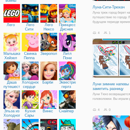
войны
Луна-Сити-Трюкач
Луна трюк город берет на
путешествие по городу Л
будущем периоде време
Лего
Лего
Лего
Принцессы
Футуристический город 
Сити
Нексо
Диснея
поверхности Луны и уди
4
1
Найтс
опыт вождения ждут вас!
свои навыки вождения, 
проходят на
Малышка
Свинка
Зверополис
Литл
Хейзел
Пеппа
Пони
Дружба
Даша
Холодное
Барби
Эквестрия
Луни зимние напевы
путешественница
сердце
герлз
заметить разницу
Луни Тюнз возвращается
головоломки. Вы играли 
но вы никогда не видели 
удивительную зимнюю т
4
0
Эльза из
Кухня
Винкс
Снайпер
Проверьте это и попробу
Холодного
Сары
собрать картинку без ош
сердца
Насладиться зимними р
и получайте удовольстви