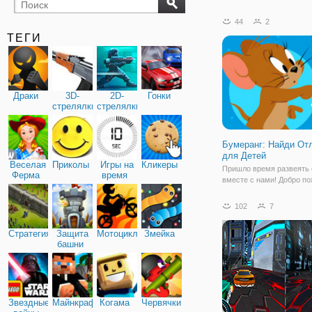
бильярд
карты
44
2
ТЕГИ
Драки
3D-
2D-
Гонки
стрелялки
стрелялки
Бумеранг: Найди От
для Детей
Веселая
Приколы
Игры на
Кликеры
Пришло время развеять 
Ферма
время
вместе с нами! Добро п
в игру "Бумеранг: Найди
для Детей"! Вместе с в
102
7
мультяшками вы сможет
повеселится и сделать э
Стратегия
Защита
Мотоциклы
Змейка
пользой. Здесь вам сост
башни
компанию
Звездные
Майнкрафт
Когама
Червячки