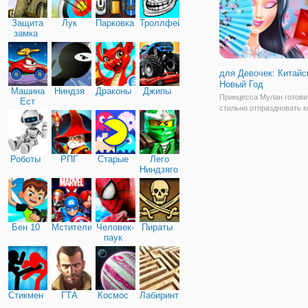
Защита
Лук
Парковка
Троллфейс
замка
для Девочек: Китайс
Новый Год
Машина
Ниндзя
Драконы
Джипы
Принцесса Мулан готови
Ест
стильно отпраздновать к
Машину
Новый год. Хотите помоч
подготовиться к этому? 
Новый год, также извест
Лунный Новый год или П
Роботы
РПГ
Старые
Лего
Весны, является одним 
Ниндзяго
важных
Бен 10
Мстители
Человек-
Пираты
паук
Стикмен
ГТА
Космос
Лабиринты