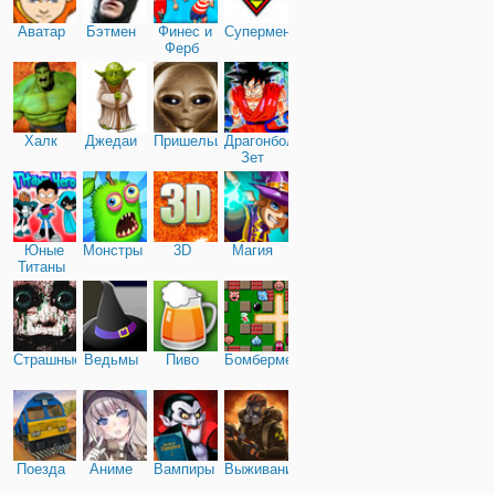
Аватар
Бэтмен
Финес и
Супермен
Ферб
Халк
Джедаи
Пришельцы
Драгонболл
Зет
Юные
Монстры
3D
Магия
Титаны
Страшные
Ведьмы
Пиво
Бомбермен
Поезда
Аниме
Вампиры
Выживание