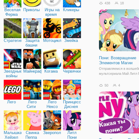
438
18
Веселая
Приколы
Игры на
Кликеры
Ферма
время
Стратегия
Защита
Мотоциклы
Змейка
башни
Пони: Возвращение
Элементов Магии
Отправляемся в волшеб
Звездные
Майнкрафт
Когама
Червячки
мультсериала Май Литл 
войны
онлайн игре "Пони: Воз
Элементов Магии". Это 
50
4
игра в жанре бродилки, в
вы встретите всех главн
вышеуказанного мультсе
Лего
Лего
Лего
Принцессы
Для
Сити
Нексо
Диснея
Найтс
Малышка
Свинка
Зверополис
Литл
Хейзел
Пеппа
Пони