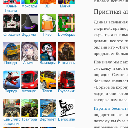
к новым испытани
Юные
Монстры
3D
Магия
Приятная а
Титаны
Данная вселенная
энергией, крайне
скучать, а вот в
Страшные
Ведьмы
Пиво
Бомбермен
делами, все это 
онлайн игр «Литл
предлагает больш
Поначалу мы реко
Поезда
Аниме
Вампиры
Выживание
смекалку и свой 
порядок. Самое и
большое количест
«Борьба за корон
Паркур
Автобус
Такси
Грузовики
люди, и они гото
которые вам наве
Играть в бесплат
подарит новые эм
Симулятор
Трактора
Вертолеты
Велосипед
поэтому вы бузе 
вождения
направление, поэ