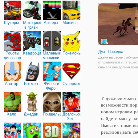
конкур матч в захватыв
окружающей среды. Игро
купить лошадей, которы
свои собственные атрибу
Шутеры
Мотоциклы
Аркады
Машины
в грязи
Дух: Поездка
Роботы
Квадроциклы
Маленькие
Покемоны
динозавры
машинки
Джейн на своем любимом
отправляется в путешес
сначала она должна пок
ранчо. Помогите девушке
вы увидите светящиеся 
которой нужно двигаться
Аватар
Бэтмен
Финес и
Супермен
всех этапов, героиня мо
Ферб
У девочек может 
возможности пор
новом игровом ра
Халк
Джедаи
Пришельцы
Драгонболл
найдете массу ра
Зет
Вместе с ними вы
реализовывать се