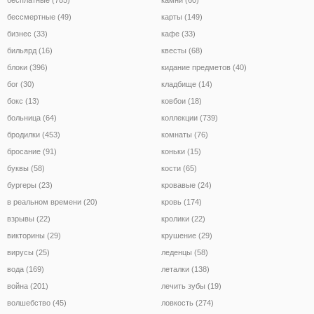
бессмертные (49)
карты (149)
бизнес (33)
кафе (33)
бильярд (16)
квесты (68)
блоки (396)
кидание предметов (40)
бог (30)
кладбище (14)
бокс (13)
ковбои (18)
больница (64)
коллекции (739)
бродилки (453)
комнаты (76)
бросание (91)
коньки (15)
буквы (58)
кости (65)
бургеры (23)
кровавые (24)
в реальном времени (20)
кровь (174)
взрывы (22)
кролики (22)
викторины (29)
крушение (29)
вирусы (25)
леденцы (58)
вода (169)
леталки (138)
война (201)
лечить зубы (19)
волшебство (45)
ловкость (274)