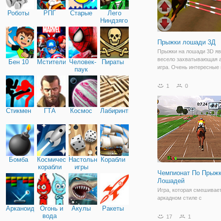
Роботы
РПГ
Старые
Лего
Ниндзяго
Прыжки лошади 3Д
Прыжки на лошади 3D яв
весело захватывающая 
Бен 10
Мстители
Человек-
Пираты
игра. Очень интересные
паук
езда игры увернуться вс
препятствия, чтобы выиг
1
0
но вы должны быть осто
если вы попали любые
препятствия вы
Стикмен
ГТА
Космос
Лабиринты
Бомба
Космические
Настольные
Корабли
корабли
игры
Чемпионат По Прыж
Лошадей
Игра, которая смешивае
аркадном стиле с
характеристиками модел
Арканоид
Огонь и
Акулы
Ракеты
Игра приносит опыт и э
вода
17
1