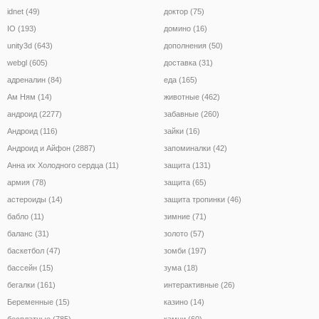
idnet (49)
доктор (75)
IO (193)
домино (16)
unity3d (643)
дополнения (50)
webgl (605)
доставка (31)
адреналин (84)
еда (165)
Ам Ням (14)
животные (462)
андроид (2277)
забавные (260)
Андроид (116)
зайки (16)
Андроид и Айфон (2887)
запоминалки (42)
Анна их Холодного сердца (11)
защита (131)
армия (78)
защита (65)
астероиды (14)
защита тропинки (46)
бабло (11)
зимние (71)
баланс (31)
золото (57)
баскетбол (47)
зомби (197)
бассейн (15)
зума (18)
бегалки (161)
интерактивные (26)
Беременные (15)
казино (14)
бесплатные (785)
камни (60)