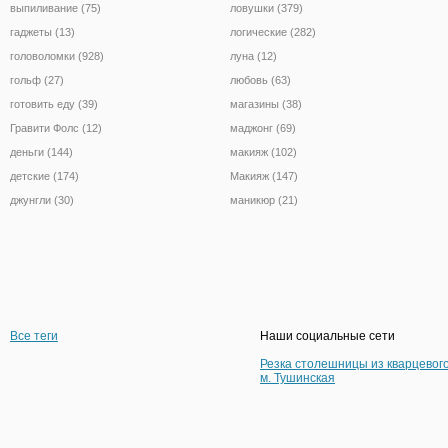
выпиливание (75)
ловушки (379)
гаджеты (13)
логические (282)
головоломки (928)
луна (12)
гольф (27)
любовь (63)
готовить еду (39)
магазины (38)
Гравити Фолс (12)
маджонг (69)
деньги (144)
макияж (102)
детские (174)
Макияж (147)
джунгли (30)
маникюр (21)
Все теги
Наши социальные сети
Резка столешницы из кварцевог
м. Тушинская