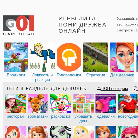
ИГРЫ ЛИТЛ
Ухаживайте 
ПОНИ ДРУЖБА
это чудо» -
ОНЛАЙН
смотреть ТВ
Бродилки
Ловкость и
Головоломки
Стратегии
Для девочек
реакция
ТЕГИ В РАЗДЕЛЕ ДЛЯ ДЕВОЧЕК
ТОП по годам
ресторан
зоомагазин
раскраски
украшать
одевалки
новогодни
дом