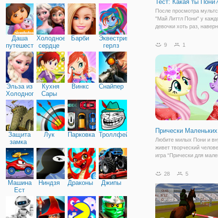
Тест: Какая ты Пони
Дружба
После просмотра мульт
"Май Литтл Пони" у кажд
девочки хоть раз, навер
промелькало желание за
Даша
Холодное
Барби
Эквестрия
пони. Ведь эти небольш
путешественница
сердце
герлз
9
1
создания знают о дружбе
больше остальных и сп
принести большую радо
Эльза из
Кухня
Винкс
Снайпер
Холодного
Сары
сердца
Прически Маленьких
Защита
Лук
Парковка
Троллфейс
Любите милых Пони и вн
замка
живет творческий челове
игра “Прически для мале
Пони” создана как раз дл
Милая Белла собралась 
28
5
ежегодный бал выпускни
Машина
Ниндзя
Драконы
Джипы
средней школы “Понивел
Ест
необходимо
Машину