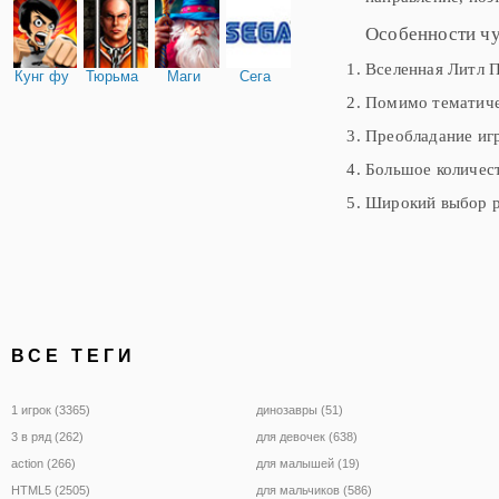
Особенности ч
Вселенная Литл 
Кунг фу
Тюрьма
Маги
Сега
Помимо тематиче
Преобладание игр
Большое количес
Широкий выбор р
ВСЕ ТЕГИ
1 игрок (3365)
динозавры (51)
3 в ряд (262)
для девочек (638)
action (266)
для малышей (19)
HTML5 (2505)
для мальчиков (586)