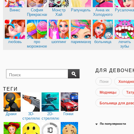
Винкс
София
Монстр
Рапунцель
Анна их
Русалочк
Прекрасная
Хай
Холодного
сердца
Эльза из
Кухня
Холодного
Сары
сердца
любовь
про
шоппинг
парикмахерские
больница
лечить
мороженое
зубы
доктор
ДЛЯ ДЕВОЧЕ
Пони
Холодно
ТЕГИ
Модницы
Тату
Больница для дев
Драки
3D-
2D-
Гонки
стрелялки
стрелялки
По популярности