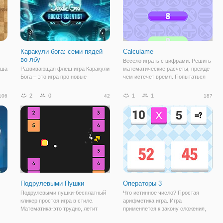
Каракули бога: семи пядей
Calculame
во лбу
Весело играть с цифрами. Решить
аша
Развивающая флеш игра Каракули
математические расчеты, прежде
Бога – это игра про новые
чем истечет время. Попытаться
к и
технологии и изобретения. Здесь
достичь третьей сложности до
 Вы
вы сможете отследить всю
времени иссякнут. Разблокировать
2
0
1
1
106
42
187
историю человечества от начала и
навыки и СПИДа для достижения
ле.
до конца. Узнать, как был получен
максимально возможный балл и
огонь, как первые люди получали
Подрулевыми Пушки
Операторы 3
Подрулевыми пушки-бесплатный
Что истинное число? Простая
кликер простоя игра в стиле.
арифметика игра. Игра
Математика-это трудно, летит
применяется к закону сложения,
тяжело, нажав тяжело, съемки-это
вычитания, умножения и деления,