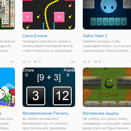
Санти Блоков
Лайти Ламп 2
ная версия
Проведите пальцем по экрану и
Нажмите на вещи, чтобы
 другой
манипулируйте бумажной лентой,
взаимодействовать, но и пытат
должны
чтобы побороться за территорию.
перетаскивать объекты вокруг...
кие
Эта игра так похожа на snakes
никогда не знаешь, что может
о, чтобы
one, все, что вам нужно сделать,
случиться. Уровни могут
0
0
0
0
227
135
с тем же
это собрать шары с цифрами, где
выглядеть одинаково, но вы
и 2
змея может увеличить свой хвост
будете иметь, чтобы решить их
разными способами...
а
Математические Расчеты
Математика защиты
ткая игра
Вы любите математику?
Эй, ребята, есть много зомби,
омощью
Математика Calc-это весело и
нападающих на ваш дом, приш
 Наша
простая игра для тренировки
время убить их! Единственное