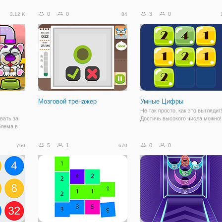
сь, чтобы
простые математические расчеты
оружие, которое у вас есть, - эт
 с
специально для детей и студентов,
пушка, и единственный способ
0
0
3
0
3.12 K
84
зьяна
практикующих математики. С
использовать ее-ответить на
 будут
двумя режимами ДОФ играет: 1 -
математические вопросы. Как
математические
долго вы
Мозговой тренажер
Умные Цифры
Не так просто, как это выглядит
вать за
Достичь высокого числа можно!
блема в
шины,
ирован на
5
1
0
0
760
670
, когда он
о собака