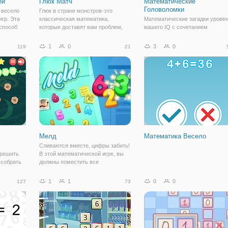
ей
Глюк Матч
Математические
Головоломки
 весело
Глюк в стране монстров-это
гр. Эта
классическая математика,
Математические загадки урове
 способ
которые доставят вам проблем,
вашего IQ с сочетанием
детей.
развлечение и удовольствие в
логических головоломок.
этом приключении вас будет
Испытайте себя с различными
1
0
3
0
119
21
сопровождать в отличии от
уровнями математические игры
некоторых помощников, которые
растянуть пределы вашего
облегчат ваш путь, но все
разума. Игры готовятся к тест н
IQ. ВАШЕ СВОБОДНОЕ ВРЕМЯ
Мелд
Математика Весело
Сливаются вместе, цифры забить!
 решить
В этой математической игре, вы
 собрать
должны поместить все
 порядке
соответствующие цифры в одной
летит
строке или столбце. Когда три или
1
1
0
0
127
73
более одинаковых числа
согласованы, они сольются в одну
более высокую