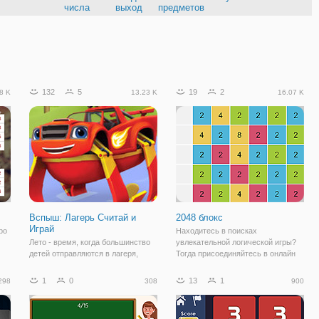
числа
выход
предметов
132
5
19
2
8 K
13.23 K
16.07 K
Вспыш: Лагерь Считай и
2048 блокс
Играй
ро
Находитесь в поисках
Лето - время, когда большинство
увлекательной логической игры?
детей отправляются в лагеря,
Тогда присоединяйтесь в онлайн
ам
чтобы получить новые знания,
головоломку "2048 блокс". Это
знакомства и впечатления. Но
веселая и красочная игра, в
1
0
13
1
298
308
900
ий
получить знания и делать это
которой вам нужно создавать
увлекательно, можно в формате
бОльшие комбинации, используя
онлайн игры. К примеру, игра
представленные на