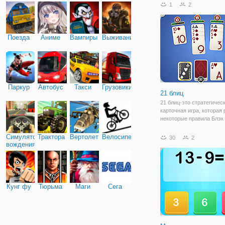
занимательной игры дети
1
2
взрослые смогут на неск
дней, чтобы выполнить 
расчет только с помощь
Поезда
Аниме
Вампиры
Выживание
Паркур
Автобус
Такси
Грузовики
21 блиц
21 блиц-это стратегичес
карточная игра, которая
некоторые правила Блэк
в отличие от медленно
развивающийся Блэк Дже
Симулятор
Трактора
Вертолеты
Велосипед
30
2
игры-сложить карты до 2
вождения
можно быстрее в 4 дост
слота, а имея в
Кунг фу
Тюрьма
Маги
Сега