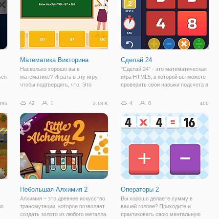
"Вспыш:
Математика Викторина
Сделай 24
Насколько хорошо вы в
"Сделай 24" - это математическая
ься
математике? Играть в эту игру,
игра HTML5, в которой вы можете
чтобы подтвердить, что. Это
проверить свои навыки подсчета в
хорошо для тренировки мозга.
уме. На игровом поле
Увлекательные викторины для
расположены четыре цифры. Их
42
1
4
0
395
2.18 K
400
детей, которые смогут узнать
можно между собой складывать,
много играя. Играть сейчас, чтобы
умножать, вычитать и делить. Что
получать
бы вы не
Небольшая Алхимия 2
Операторы 2
Алхимия – это древнее искусство
Вы хорошо делаете сумму в
ло
трансмутации, которое позволяет
вашей голове? Приходите и
создать золото из любого металла.
практиковать свою ментальную