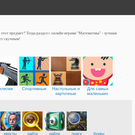
 этот предмет? Тогда раздел с онлайн играми "Математика" - лучшая
дет скучным!
елялки
Спортивные
Настольные и
Для самых
карточные
маленьких
и
квесты
найти
найди
поиск
буквы