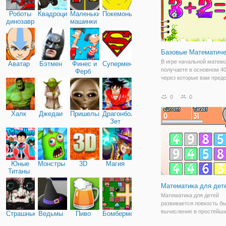
Роботы
Квадроциклы
Маленькие
Покемоны
динозавры
машинки
Базовые Математиче
В игре начальной матема
Аватар
Бэтмен
Финес и
Супермен
получаете в основном 40
Ферб
через которые вам пред
пройти. В каждом уровне
сложность игры увеличи
0
0
так как идет гораздо тру
цифры приведены для ра
Халк
Джедаи
Пришельцы
Драгонболл
Либо вам
Зет
Юные
Монстры
3D
Магия
Титаны
Математика для дет
Математика для детей
развивается ловкость б
вычисление в простейш
Страшные
Ведьмы
Пиво
Бомбермен
математических операци