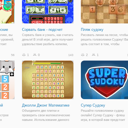
ские
Сорвать банк - подсчет
Пляж судоку
тике, вы
Сорвать банк и узнать, как считать
Рисовать линии на песке, чтобы
 уровней,
деньги! В этой игре, дети получают
решить головоломки Судоку! В
стоит
удовольствие разбить копилки,
цель состоит в том, чтобы
,
чтобы показать монеты и доллары.
заполнить каждый квадрат, стро
вается,
Считать правильно деньги, чтобы
столбцов с номерами от 1 до 9.
1
0
2
1
56
143
днее,
получить удовольствие бонусная
можете использовать каждую
счета.
игра!
цифру один раз в каждом разде
ей
Джолли Джонг Математике
Супер Судоку
Объедините две плитки и
Решайте головоломки судоку
ыстрое
проверить свои математические
онлайн! Супер Судоку - флеш
их
навыки. Использование данного
игра, в которой вам предстоит
й с этой
оператора (вверху слева) и
заполнить все пустые клетки с