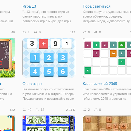
Игра 13
Пора светиться
ая игра-
"в 13: игра", это просто один из
Хотите получать удовольствие 
самых простых и веселых
время обучения, среднее,
сложении.
логических игр в мире. Для игры
медиана, мода, и диапазон? Ну..
я всеми
вам просто нужно нажать на одну
пора светиться! В эту игру дети
лами,
из коробок на борту, и все
могут играть в любимые аркад
1
0
0
0
48
112
кими
соседние похожие коробки
игры, чтобы заработать билеты 
сольется с ним в Форма те же +1
очки, а затем проанализировать
омками и
цифра.
а
Операторы
Классический 2048
жно
Вы можете получить ответ счетом
Классический 2048-это казуаль
авильно
в уме как можно быстрее? Теперь,
игра-головоломка с удивитель
ную
Продвиньтесь и практикуйте свою
геймплеем. 2048 играется на
способность счета в уме.
простой сетке, с
Обратный отсчет начался,
пронумерованными плитками,
49
12
2
0
422
2.94 K
действительно ли Вы готовы?
которые плавно скользят, когда
игрок перемещает их с помощь
четырех клавиш со