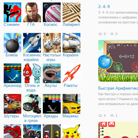
2- 4- 8
2- 4- 8 это захватывающ
головоломка с цифрами,
основанная на простом 
Стикмен
ГТА
Космос
Лабиринты
Вы можете наслаждатьс
забавными играми с чис
0
0
классными математичес
играми, логическими
головоломками, головол
Бомба
Космические
Настольные
Корабли
корабли
игры
Арканоид
Огонь и
Акулы
Ракеты
Быстрая Арифметик
вода
Как быстро и хорошо мо
просчитать? Нажмите пр
или неправильно на дан
сумму.
Шутеры
Мотоциклы
Аркады
Машины
4
1
в грязи