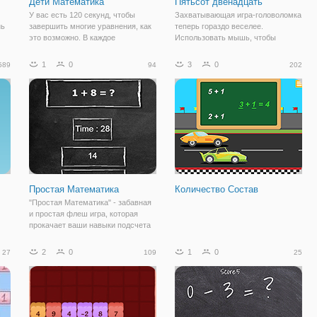
Дети Математика
Пятьсот двенадцать
У вас есть 120 секунд, чтобы
Захватывающая игра-головоломка
нь
завершить многие уравнения, как
теперь гораздо веселее.
это возможно. В каждое
Использовать мышь, чтобы
уравнение, простейшие
переместить блок.
арифметические отсутствует, а вы
1
0
3
0
589
94
202
 и
должны выбрать правильный на
основе чисел и ответ и полное
а
уравнение. Когда ваш
,
Простая Математика
Количество Состав
"Простая Математика" - забавная
и простая флеш игра, которая
прокачает ваши навыки подсчета
в уме. Думаете, что хорошо
знаете математику? Тогда давайте
2
0
1
0
27
109
25
посмотрим, как далеко сможете
пройти. Игра довольно простая,