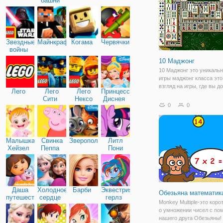
башни
Звездные
Майнкрафт
Когама
Червячки
войны
10 Маджонг
10 Маджонг это уникаль
игры маджонг класса это
взгляд на игры, где вы 
Лего
Лего
Лего
Принцессы
иметь свои математичес
Сити
Нексо
Диснея
навыки готов. Вместо тог
0
0
Найтс
соответствовать плитки 
значком, вы должны найт
плитки
Малышка
Свинка
Зверополис
Литл
Хейзел
Пеппа
Пони
Дружба
Даша
Холодное
Барби
Эквестрия
Обезьяна математик
путешественница
сердце
герлз
Monkey Multiple-это коро
о умножении чисел с п
нашего друга Обезьяны!