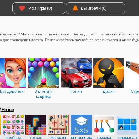
Мои игры (0)
Вы играли (0)
и великие: "Математика — царица наук". Вы разделяете это мнение и обожаете
а для проведения досуга. Присаживайтесь поудобнее, урок начался и он не бу
Для девочек
3 в ряд и
Гонки
Драки
Стр
шарики
Новые
подбери
тетрис
маджонг
математика
физика
запоминалк