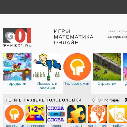
ИГРЫ
Как говорил
МАТЕМАТИКА
альтернатив
ОНЛАЙН
Бродилки
Ловкость и
Головоломки
Стратегии
реакция
ТЕГИ В РАЗДЕЛЕ ГОЛОВОЛОМКИ
ТОП по годам
головоломки
развивающие
слова
пазлы
логические
найди