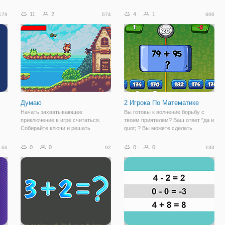
о
Но помимо этого, алхимия
арифметику, чтобы выбрать
позволяет создавать любую
соответствующие операторы.
11
2
4
1
179
674
606
материю. Не стоит думать, что это
Нажмите на правую кнопку
очень легко и подвластно каждому.
оперативного символа! Попробуй!
Думаю
2 Игрока По Математике
!
Начать захватывающее
Вы готовы к волнение борьбу с
приключение в игре считаться.
твоим приятелем? Ваш ответ "да и
Собирайте ключи и решать
quot; ? Вы можете сделать
головоломки с цифрами, чтобы
математическое соревнование с
открыть дверь с боссом и
приятелем, как два игрока в этой
0
0
0
0
66
92
133
победить его.
игре математика игрок, три
варианта сложности. Вы можете