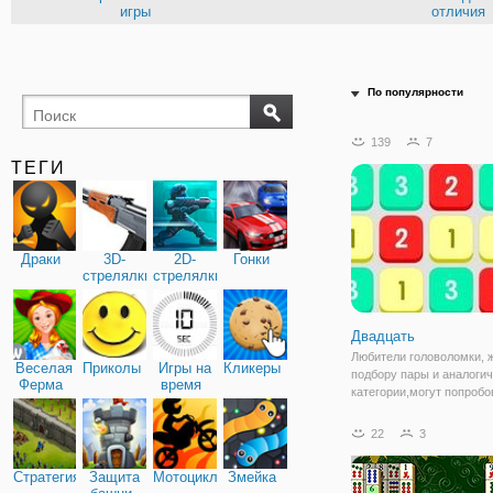
игры
отличия
По популярности
139
7
ТЕГИ
Драки
3D-
2D-
Гонки
стрелялки
стрелялки
Двадцать
Любители головоломки, 
Веселая
Приколы
Игры на
Кликеры
подбору пары и аналоги
Ферма
время
категории,могут попробо
умственные силы в игре
"Двадцать". Это простая,
22
3
красочная игра с понят
правилами. А заключают
Стратегия
Защита
Мотоциклы
Змейка
следующем. На поле