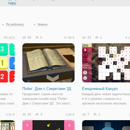
пару
По рейтингу
Новые
63
5
23
1
60.19 K
17.36 K
4.1
Побег: Дом с Секретами 3Д
Ежедневный Какуро
жанры по
Продолжает серию квестов
Каждый день новая задача Каку
чные
новенькая онлайн игра "Побег:
в 4-х уровнях сложности с
вать свои
Дом с Секретами 3Д". Это квест,
архивом нескольких месяцев.
разработанный в трехмерной
Решать головоломки по правил
графике, с довольно реалистичной
какуро: цифры (1 - 9) вводится
24
3
7
1
3.31 K
4.33 K
ными
графикой и интересными
нужно добавить соответствующ
ся они в
заданиями. Суть игрового
ключ.
процесса заключается в