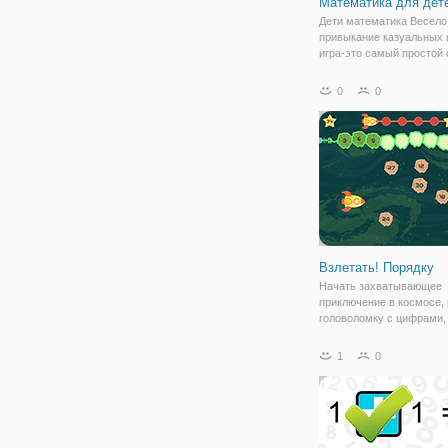
Математика для дет
Дети математика Весело
привыкание казуальных и
игра-это самый простой
изучить математику для 
Наслаждайтесь миром
0
0
математики с большим
удовольствием.
Взлетать! Порядку
Начать захватывающее
приключение в космосе,
головоломку с цифрами,
все числа в правильном
так, чтобы ваш корабль 
1
0
дальше.