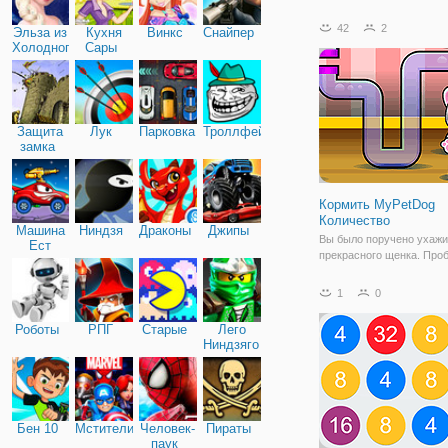
маленькая обезьянка зде
помочь вашему ребенку
42
2
Эльза из
Кухня
Винкс
Снайпер
умножением чисел! Обе
Холодного
Сары
задаст вопрос, и ответы
сердца
сброшены с
Защита
Лук
Парковка
Троллфейс
замка
Кормить MyPetDog
Количество
Машина
Ниндзя
Драконы
Джипы
Вы было поручено ухажи
Ест
прекрасного щенка. Про
Машину
том, что он живет на ма
который был запрограмм
1
0
мощность его каждый раз
делает математическую
Роботы
РПГ
Старые
Лего
операцию. Убедитесь, чт
Ниндзяго
хорошо
Бен 10
Мстители
Человек-
Пираты
паук