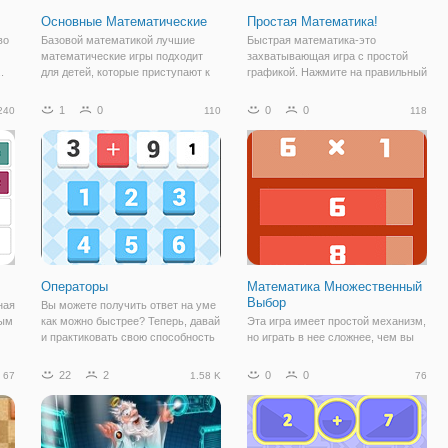
Основные Математические
Простая Математика!
во
Базовой математикой лучшие
Быстрая математика-это
математические игры подходит
захватывающая игра с простой
.
для детей, которые приступают к
графикой. Нажмите на правильный
изучению элементарной
расчет. Звучит просто? Поверьте
ные
математики. В этой игре, они
это не так! Он принимает
1
0
0
0
240
110
118
и
будут изучать сложение,
сверхчеловеческие рефлексы,
вычитание и математические
чтобы освоить его! Постарайтесь
символы, больше и меньше. Это
получить как можно
Операторы
Математика Множественный
Выбор
ная
Вы можете получить ответ на уме
ным
как можно быстрее? Теперь, давай
Эта игра имеет простой механизм,
и практиковать свою способность
но играть в нее сложнее, чем вы
умственной арифметике.
думаете! Вам показывают простое
Обратный отсчет начался, вы
уравнение (элементарная
22
2
0
0
67
1.58 K
76
готовы?
арифметика), и у вас есть
ю
ограниченное время, чтобы
выбрать правильный ответ на него
(есть 4