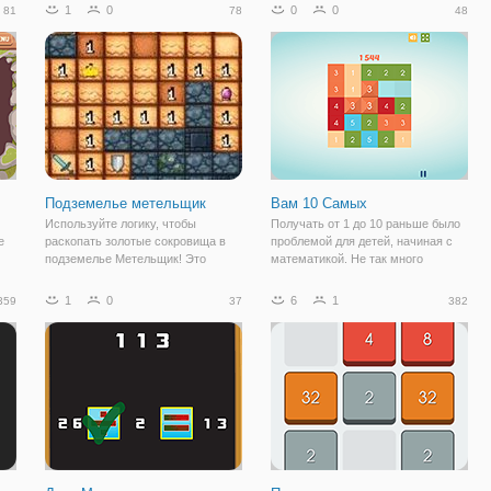
тяжело и в Flappy пушки вы будете
установив количество вычислений
1
0
0
0
81
78
48
иметь, чтобы сбалансировать все
отвечают установленным
ьзя
эти трудно овладеть навыками и
требованиям и вызовам.
Наслаждайтесь!
Подземелье метельщик
Вам 10 Самых
Используйте логику, чтобы
Получать от 1 до 10 раньше было
е
раскопать золотые сокровища в
проблемой для детей, начиная с
подземелье Метельщик! Это
математикой. Не так много
мышление игра имеет
больше! Здесь, попадая в число
 в
стандартные правила Сапер.
10 и выше может быть реальная
1
0
6
1
359
37
382
вня
Пронумерованных пространства
борьба. Радует глаз и невероятно
сто
представляют, сколько бомб
весело играть, это число
находится рядом. Вместо черных
бомб,