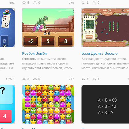
 и
совместить две плитки, чтобы
помощью цифр 1-9 (по одной
5
0
1
0
601
776
олько
получить желаемый результат
цифре на клетку), но для этого,
быстрый
(вверху слева).
нужно соблюдать правила. Нел
ю
использовать
Ковбой Зомби
База Десять Весело
кая
Ответить на математические
Базовая десять удовольствие
 разделяет
операции правильно и в срок и
помогает детям понять значени
 Джек. Но
сделать этот ковбой зомби, чтобы
место, сложение и вычитание с
держать в равновесии на спине
помощью виртуальной игрушки.
к цель
животного вы выберете. Получить
Дети могут выбрать режим игры
3
0
4
1
4.25 K
217
1 как
высокий балл и показать свое
зависимости от желаемого уро
упных
большое умственных
сложности, а также выбрать ме
способностей!