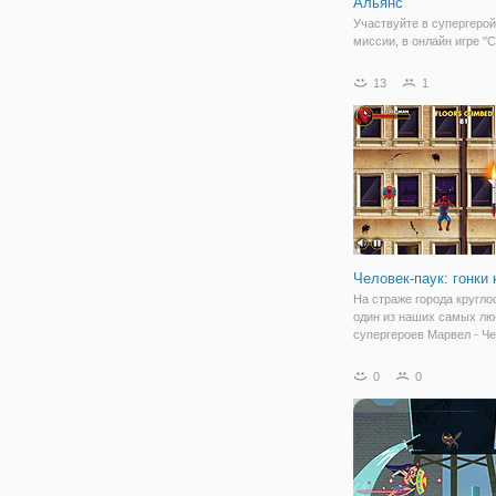
Альянс
Участвуйте в супергеро
миссии, в онлайн игре "
Перри и Марвел Альянс"
увлекательная аркада, в
13
1
вы поможете спецагенту
мультсериала "Финес и Ф
спасении мира. На кажд
вы
Человек-паук: гонки 
На страже города кругло
один из наших самых л
супергероев Марвел - Че
паук. Снова его городу у
опасность от межгалакт
0
0
врагов. На этот раз отря
прибыл с более серьезн