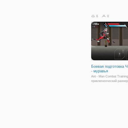
6
0
Боевая подготовка 
- муравья
Ant - Man Combat Trainin
приключенческий раннер
котором вы играете за п
на тренировочной мисси
Обучение будет проходи
боевом симуляторе, и хо
с которыми вы сражаете
являются виртуальными