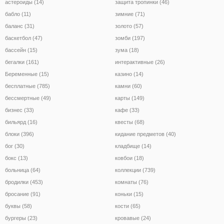
астероиды (14)
защита тропинки (46)
бабло (11)
зимние (71)
баланс (31)
золото (57)
баскетбол (47)
зомби (197)
бассейн (15)
зума (18)
бегалки (161)
интерактивные (26)
Беременные (15)
казино (14)
бесплатные (785)
камни (60)
бессмертные (49)
карты (149)
бизнес (33)
кафе (33)
бильярд (16)
квесты (68)
блоки (396)
кидание предметов (40)
бог (30)
кладбище (14)
бокс (13)
ковбои (18)
больница (64)
коллекции (739)
бродилки (453)
комнаты (76)
бросание (91)
коньки (15)
буквы (58)
кости (65)
бургеры (23)
кровавые (24)