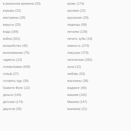
в реальном времени (20)
кровь (174)
взрывы (22)
кролики (22)
викторины (29)
крушение (29)
вирусы (25)
леденцы (58)
вода (169)
леталки (138)
война (201)
лечить зубы (19)
волшебство (45)
ловкость (274)
выпиливание (75)
ловушки (379)
гаджеты (13)
логические (282)
головоломки (928)
луна (12)
гольф (27)
любовь (63)
готовить еду (39)
магазины (38)
Гравити Фолс (12)
маджонг (69)
деньги (144)
макияж (102)
детские (174)
Макияж (147)
джунгли (30)
маникюр (21)