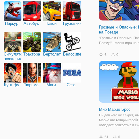
Паркур
Автобус
Такси
Грузовики
Грозные и Опасные: 
на Поезде
"Грозные и Опасные: Пог
Поезде" - флеш игра на 
скорость реакции. Здесь
примите участие в спас
Симулятор
Трактора
Вертолеты
Велосипед
6
0
персонажа от злодеев, к
вождения
уже хотят сбежать на по
Теперь вам нужно перео
Кунг фу
Тюрьма
Маги
Сега
Мир Марио Брос
Ни для кого не секрет, ч
Марио настоящий герой!
обладает ловкостью и ск
которой могут позавидов
самые именитые герои. 
61
6