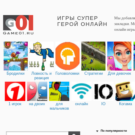
ИГРЫ СУПЕР
Мы добавляе
ГЕРОЙ ОНЛАЙН
закладки. М
онлайн игры
Бродилки
Ловкость и
Головоломки
Стратегии
Для девочек
реакция
1 игрок
на двоих
для
онлайн
IO
Когама
мальчиков
По популярности