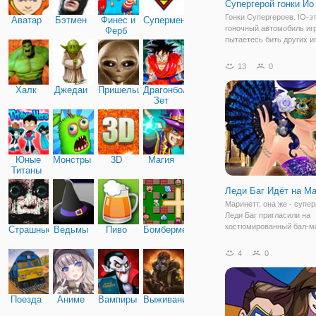
Супергерой гонки Ио
Гонки Супергероев. IO-э
Аватар
Бэтмен
Финес и
Супермен
гоночный автомобиль игр
Ферб
пытаетесь бить других и
рекорды с таким настро
выберите супергерой ха
13
0
автомобиля, чтобы выбр
из(Бэтмен, Железный Че
Халк
Джедаи
Пришельцы
Драгонболл
Халк, Человек-Паук,
Зет
Юные
Монстры
3D
Магия
Титаны
Леди Баг Идёт на М
Маринетт, она же - супе
Леди Баг пригласили на
костюмированный бал-м
Страшные
Ведьмы
Пиво
Бомбермен
Теперь девушка в расте
ведь она не знает, какой
4
0
подобрать по такому слу
еще и после недавнего з
нее
Поезда
Аниме
Вампиры
Выживание