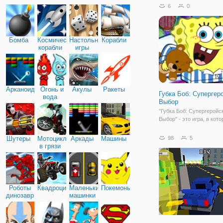
- она супергерой, котора
6
0
раз спасала Париж (дей
происходят в романтичн
Бомба
Космические
Настольные
Корабли
корабли
игры
Арканоид
Огонь и
Акулы
Ракеты
Губка Боб: Супергер
вода
Выбор
"Губка Боб: Супергеройс
Выбор" - это игра, в кот
убедитесь в том, что Губ
его любимый друг Патри
Шутеры
Мотоциклы
Аркады
Машины
98
5
любят приключения и го
в грязи
разделить их с вами. Губ
Патрик всегда в курсе, ч
зачастую
Роботы
Квадроциклы
Маленькие
Покемоны
динозавры
машинки