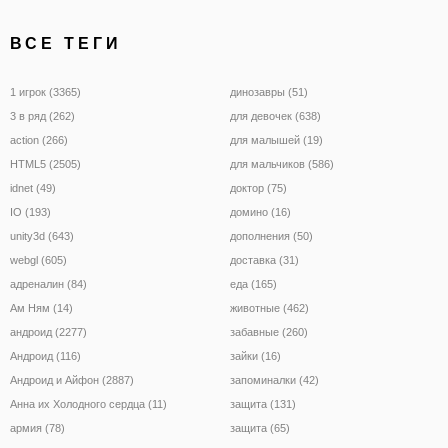
ВСЕ ТЕГИ
1 игрок (3365)
динозавры (51)
3 в ряд (262)
для девочек (638)
action (266)
для малышей (19)
HTML5 (2505)
для мальчиков (586)
idnet (49)
доктор (75)
IO (193)
домино (16)
unity3d (643)
дополнения (50)
webgl (605)
доставка (31)
адреналин (84)
еда (165)
Ам Ням (14)
животные (462)
андроид (2277)
забавные (260)
Андроид (116)
зайки (16)
Андроид и Айфон (2887)
запоминалки (42)
Анна их Холодного сердца (11)
защита (131)
армия (78)
защита (65)