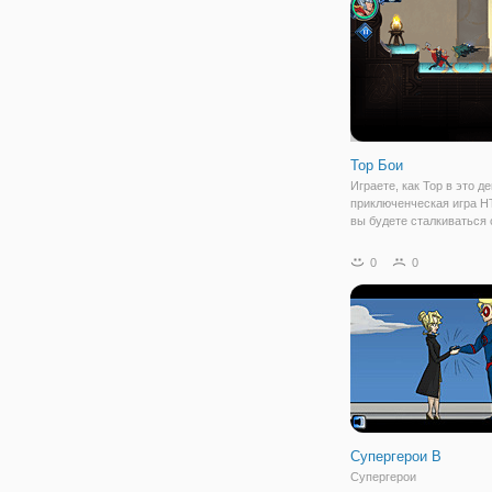
кто-то, кто имеет способ
чтобы остановить
Тор Бои
Играете, как Тор в это д
приключенческая игра H
вы будете сталкиваться 
подобными злодеями Лок
или мастера. В каждом б
0
0
должны закончить урове
прежде чем огонь полно
исчезнет, поэтому
Супергерои B
Супергерои