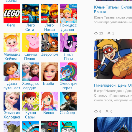
войны
Юные Титаны: Силов
Башня
Юные Титаны снова оказ
эпицентре увлекательны
Лего
Лего
Лего
Принцессы
приключений в онлайн и
Сити
Нексо
Диснея
Титаны: Силовая Башня"
23
1
Найтс
простая и вместе с тем 
игра в жанре бродилки с
элементами сражений. 
линия рассказывает о
Малышка
Свинка
Зверополис
Литл
Хейзел
Пеппа
Пони
Дружба
Даша
Холодное
Барби
Эквестрия
Никелодеон: День О
путешественница
сердце
герлз
В игре "Никелодеон: Ден
Опасности", вы преврати
юного героя, которому н
никакие приключения. О
Малый вместе с Капита
6
0
Эльза из
Кухня
Винкс
Снайпер
сражаются со злом и з
Холодного
Сары
родной Холмогорск от зл
сердца
этот раз