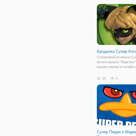
только, чтобы держать с
форме герою приходитьс
упорно
Бродилка Супер Кот
Супергерой по имени Су
мультсериала "Леди Баг"
вашим героем в онлайн 
"Бродилка Супер Кота". 
будете играть за Адриана
22
3
настоящее имя героя, к
предстоит вновь отправи
следам
Супер Перри и Марв