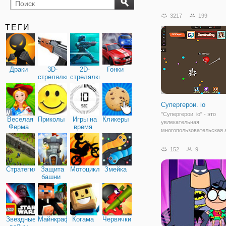
бильярд
карты
3217
199
ТЕГИ
Драки
3D-
2D-
Гонки
стрелялки
стрелялки
Супергерои. io
"Супергерои. io" - это
Веселая
Приколы
Игры на
Кликеры
увлекательная
Ферма
время
многопользовательская 
для детей и взрослых. З
предстоит отправиться в
152
9
увлекательное приключе
котором ждет множеств
Стратегия
Защита
Мотоциклы
Змейка
заданий и интересных
башни
персонажей.
Звездные
Майнкрафт
Когама
Червячки