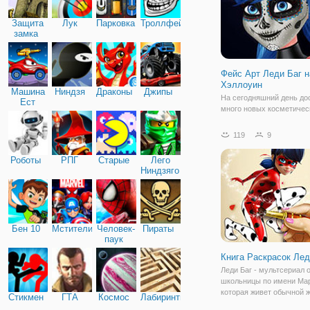
Защита
Лук
Парковка
Троллфейс
замка
Фейс Арт Леди Баг н
Хэллоуин
Машина
Ниндзя
Драконы
Джипы
На сегодняшний день до
Ест
много новых косметичес
Машину
процедур, которые помо
преобразиться до
119
9
неузнаваемости. Особе
хорошо с этой задачей
Роботы
РПГ
Старые
Лего
справляется фейс-арт, 
Ниндзяго
позволяет вместо обычн
карнавальной
Бен 10
Мстители
Человек-
Пираты
паук
Книга Раскрасок Лед
Леди Баг - мультсериал 
школьницы по имени Мар
которая живет обычной ж
Стикмен
ГТА
Космос
Лабиринты
никто не знает, что на с