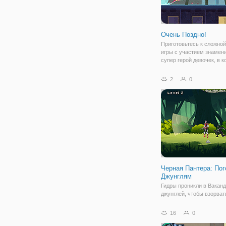
Очень Поздно!
Приготовьтесь к сложно
игры с участием знамен
супер герой девочек, в к
вам предстоит бегать, пр
скользить и избегать пре
2
0
чтобы добраться до кон
точки в каждом уровне.
Черная Пантера: Пог
Джунглям
Гидры проникли в Вакан
джунглей, чтобы взорват
секретное оружие. Если 
закончат свой проект, ве
16
0
будет в большой опаснос
не может случиться! Есл