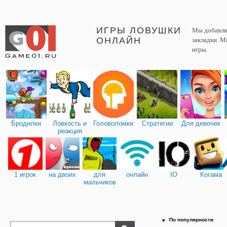
ИГРЫ ЛОВУШКИ
Мы добавляе
ОНЛАЙН
закладки. М
игры.
Бродилки
Ловкость и
Головоломки
Стратегии
Для девочек
реакция
1 игрок
на двоих
для
онлайн
IO
Когама
мальчиков
По популярности