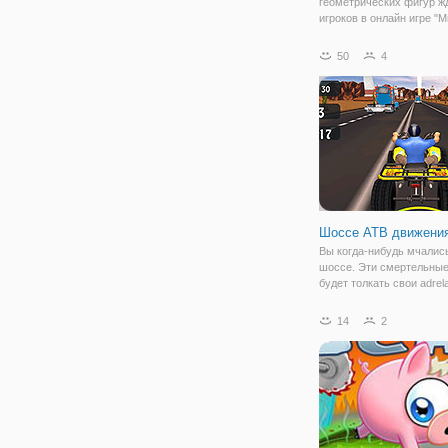
геометрических фигур ж
игроков в онлайн игре "
Геометрии Даш Неон". Э
увлекательная аркада д
50
4
взрослых и детей, котор
прокачивает в первую о
скорости реакции. Игра
еще в
Шоссе АТВ движени
Вы когда-нибудь мчалис
шоссе. Эти смертельны
будет толкать свои adrela
высокой. Взять квадроци
гонять по трассе в разн
14
2
режимах игры. Привод A
столкновения с другими
транспортными средств