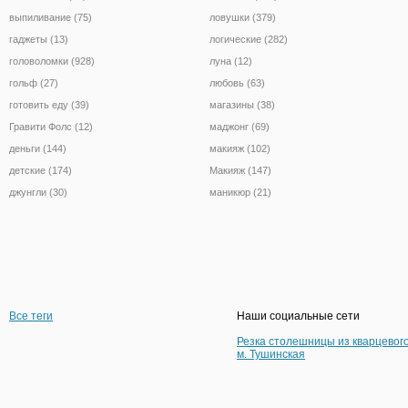
выпиливание (75)
ловушки (379)
гаджеты (13)
логические (282)
головоломки (928)
луна (12)
гольф (27)
любовь (63)
готовить еду (39)
магазины (38)
Гравити Фолс (12)
маджонг (69)
деньги (144)
макияж (102)
детские (174)
Макияж (147)
джунгли (30)
маникюр (21)
Все теги
Наши социальные сети
Резка столешницы из кварцевог
м. Тушинская