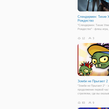
Слендермен: Тихие 
Рождество
"Слендермен: Тихие Ули
Рождество" - флеш игра,
царит явно не праздничн
атмосфера, а мистическ
12
3
страшная. Вы окажетесь
зимних улицах, где вас 
со Слендерменом. Чтоб
выбраться из этого
Зомби не Прыгают 2
"Зомби не Прыгают 2" - 
продолжение первой час
стрелялки, где вы оказы
мире ходячих мертвецов
стрелке вы будете играть
83
9
мексиканского ковбоя Пе
отважную подругу Хуану