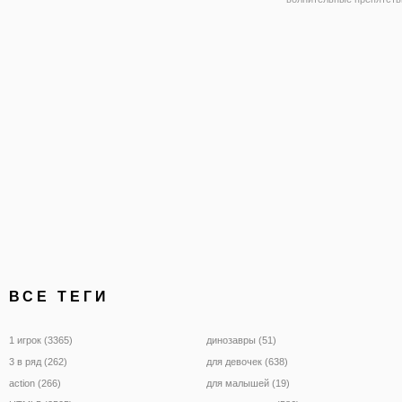
также экстремальный за
мотоциклах ждет вас в о
игре "Мотоциклы: Невоз
Трек". Это гонка онлайн,
разработанная на движк
что говорит о
ВСЕ ТЕГИ
1 игрок (3365)
динозавры (51)
3 в ряд (262)
для девочек (638)
action (266)
для малышей (19)