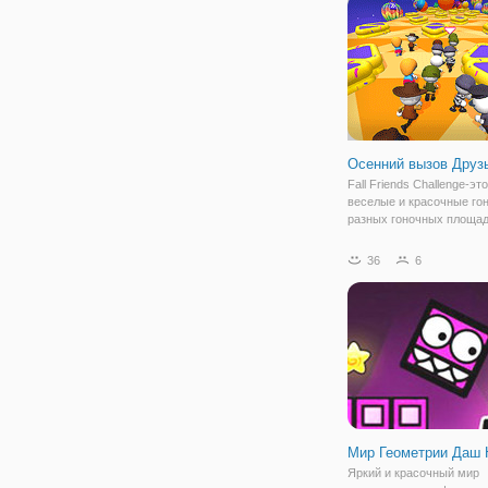
оказались в не
Осенний вызов Друз
Fall Friends Challenge-эт
веселые и красочные гон
разных гоночных площад
которые ждут вас в игре F
Friends Challenge. Цель 
36
6
состоит в том, чтобы
продвинуться в каждой г
будучи исключенным.
Мир Геометрии Даш 
Яркий и красочный мир