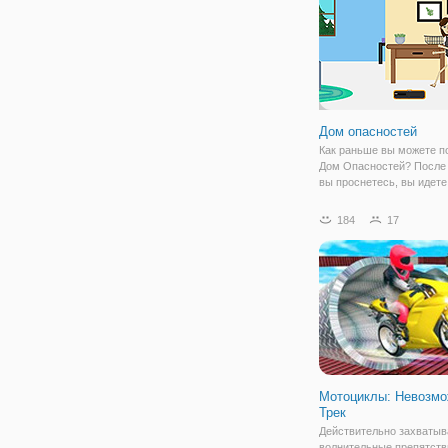
Дом опасностей
Как раньше вы можете п
Дом Опасностей? После т
вы проснетесь, вы идете
ванную, затем пьете коф
поливаете цветы и пров
184
17
свой почтовый ящик посл
как вы идете на работу. 
распорядок
Мотоциклы: Невозм
Трек
Действительно захваты
волнительные препятств