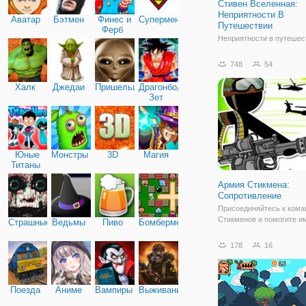
Стивен Вселенная:
Неприятности В
Аватар
Бэтмен
Финес и
Супермен
Путешествии
Ферб
Неприятности в путешес
приносит Стивен в друго
удивительные приключен
748
54
островах. Помогите Сти
исследовать таинственн
Халк
Джедаи
Пришельцы
Драгонболл
острова в поисках пончи
Зет
должен найти и получить 
это не будет легко.
Юные
Монстры
3D
Магия
Титаны
Армия Стикмена:
Сопротивление
Присоединяйтесь к кома
Стикменов и помогите и
Страшные
Ведьмы
Пиво
Бомбермен
противостоять врагам, к
собираются захватить ва
178
16
Напомним, что Стикмен
нарисованные человечки
палочек. В игре «Армия 
Сопротивление» они
Поезда
Аниме
Вампиры
Выживание