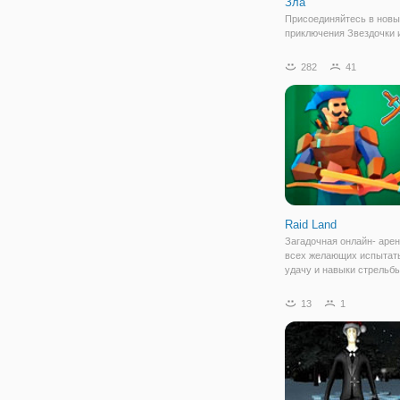
Зла
Присоединяйтесь в нов
приключения Звездочки и
бесплатной игре "Бродил
Против Сил Зла". Здесь 
282
41
забрели в опасный замок
подземелье которого об
различные монстры и пр
создания. Вам нужно
Raid Land
Загадочная онлайн- арен
всех желающих испытат
удачу и навыки стрельбы
В игре "Raid Land" вы в 
Робин Гуда, будете разг
13
1
лесу, с луком в руках и
запасом стрел. Это увле