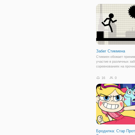
существами, как гигантс
слизни и пчелы, синие за
злые роботы. Хоп на
Забег Стикмена
Стикмен обожает прини
участие в различных заб
соревнованиях на прочн
вот на этот раз, в игре "
Стикмена" он снова в ст
16
0
Помогите ему пройти вс
препятствий, которая
подготовлена в игре.
Бродилка: Стар Про