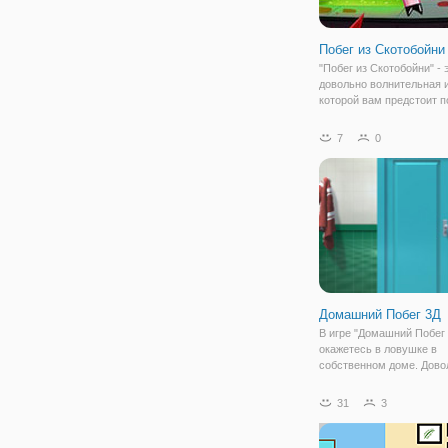
Побег из Скотобойни
"Побег из Скотобойни" - 
довольно волнительная и
которой вам предстоит 
поросенку сбежать из
скотобойни.Поросенок д
7
0
понял, что здесь его не 
ничего хорошего и вот н
момент, когда он решает
Домашний Побег 3Д
В игре "Домашний Побег 
окажетесь в ловушке в
собственном доме. Дово
странно проснуться в с
жилище и понять, что вс
31
3
двери заперты, а у вас н
одного ключа. Также,
настораживает то, что в