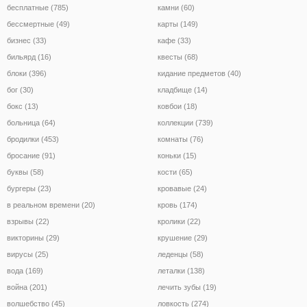
бесплатные (785)
камни (60)
бессмертные (49)
карты (149)
бизнес (33)
кафе (33)
бильярд (16)
квесты (68)
блоки (396)
кидание предметов (40)
бог (30)
кладбище (14)
бокс (13)
ковбои (18)
больница (64)
коллекции (739)
бродилки (453)
комнаты (76)
бросание (91)
коньки (15)
буквы (58)
кости (65)
бургеры (23)
кровавые (24)
в реальном времени (20)
кровь (174)
взрывы (22)
кролики (22)
викторины (29)
крушение (29)
вирусы (25)
леденцы (58)
вода (169)
леталки (138)
война (201)
лечить зубы (19)
волшебство (45)
ловкость (274)