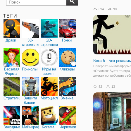
бильярд
карты
694
90
ТЕГИ
Драки
3D-
2D-
Гонки
стрелялки
стрелялки
Векс 5 - Без рекламы
Невероятный платформ
Веселая
Приколы
Игры на
Кликеры
«Стикмен: Буст» та игра,
Ферма
время
должен попробовать себ
поклонник данного жанра
Стикмены всегда находя
82
13
приключения и этот раз 
исключение. Человек-па
Стратегия
Защита
Мотоциклы
Змейка
оказался в пространстве
башни
Звездные
Майнкрафт
Когама
Червячки