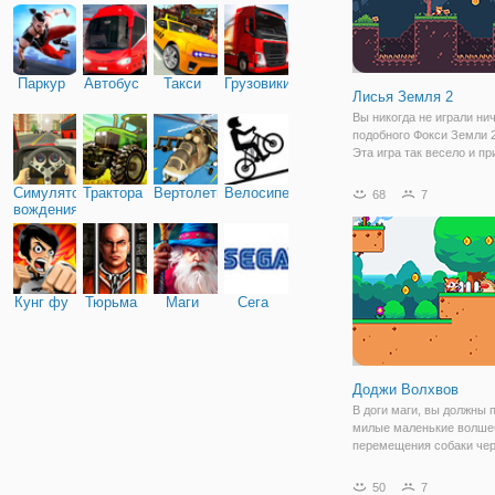
Паркур
Автобус
Такси
Грузовики
Лисья Земля 2
Вы никогда не играли ни
подобного Фокси Земли 
Эта игра так весело и п
что вам придется играть
чтобы увидеть, как это в
Симулятор
Трактора
Вертолеты
Велосипед
68
7
заканчивается. Лисенок
вождения
пытается решить пробле
помощью
Кунг фу
Тюрьма
Маги
Сега
Доджи Волхвов
В доги маги, вы должны 
милые маленькие волш
перемещения собаки чер
веселых мировых и уров
населенных странными
50
7