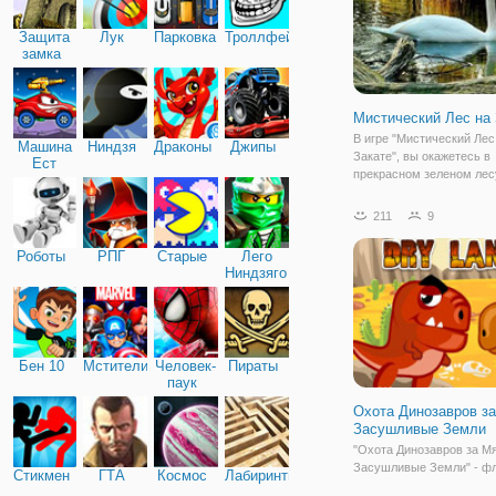
Защита
Лук
Парковка
Троллфейс
замка
Мистический Лес на 
В игре "Мистический Лес
Машина
Ниндзя
Драконы
Джипы
Закате", вы окажетесь в
Ест
прекрасном зеленом лесу
Машину
будут распевать трели
сладкоголосые птички, а
211
9
животные будут тихо и 
шуршать листвой в поиск
Роботы
РПГ
Старые
Лего
нибудь вкусненького. Но
Ниндзяго
Бен 10
Мстители
Человек-
Пираты
паук
Охота Динозавров з
Засушливые Земли
"Охота Динозавров за М
Засушливые Земли" - ф
Стикмен
ГТА
Космос
Лабиринты
бродилка на двоих, в ко