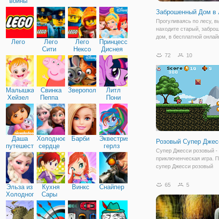
войны
Заброшенный Дом в 
Прогуливаясь по лесу, в
находите старый, забро
дом, в бесплатной онлай
Лего
Лего
Лего
Принцессы
"Заброшенный Дом в Лес
Сити
Нексо
Диснея
только вы переступили п
72
10
Найтс
дверь захлопнулась и те
попали в ловушку. Для то
выбраться
Малышка
Свинка
Зверополис
Литл
Хейзел
Пеппа
Пони
Дружба
Даша
Холодное
Барби
Эквестрия
Розовый Супер Джес
путешественница
сердце
герлз
Супер Джесси розовый -
приключенческая игра. 
супер Джесси розовый
восстановить свой крист
сталкиваясь с различны
65
5
Эльза из
Кухня
Винкс
Снайпер
монстрами, засады и оп
Холодного
Сары
ловушки. Собирайте мон
сердца
зарабатывать на жизнь в