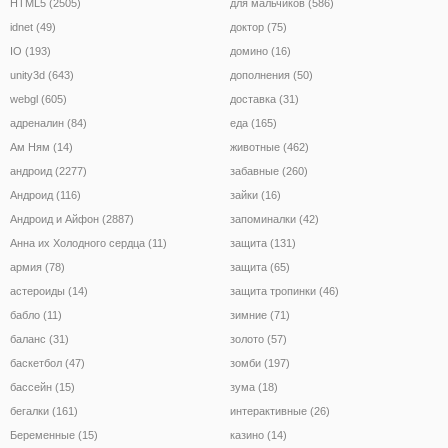
HTML5 (2505)
для мальчиков (586)
idnet (49)
доктор (75)
IO (193)
домино (16)
unity3d (643)
дополнения (50)
webgl (605)
доставка (31)
адреналин (84)
еда (165)
Ам Ням (14)
животные (462)
андроид (2277)
забавные (260)
Андроид (116)
зайки (16)
Андроид и Айфон (2887)
запоминалки (42)
Анна их Холодного сердца (11)
защита (131)
армия (78)
защита (65)
астероиды (14)
защита тропинки (46)
бабло (11)
зимние (71)
баланс (31)
золото (57)
баскетбол (47)
зомби (197)
бассейн (15)
зума (18)
бегалки (161)
интерактивные (26)
Беременные (15)
казино (14)