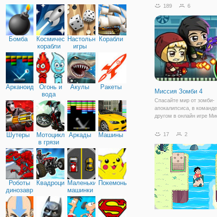
отправитесь в приключе
189
6
вместе с динозаврами. 
управлением будут дино
и сын. Перемещайтесь п
и собирайте
Бомба
Космические
Настольные
Корабли
корабли
игры
Арканоид
Огонь и
Акулы
Ракеты
Миссия Зомби 4
вода
Спасайте мир от зомби-
апокалипсиса, в команде
другом в онлайн игре Ми
Зомби на Двоих. Это
увлекательный платфор
Шутеры
Мотоциклы
Аркады
Машины
17
2
двоих онлайн, наполнен
в грязи
опасных преград, множе
испытаний и бездушных
врагов.Чтобы
Роботы
Квадроциклы
Маленькие
Покемоны
динозавры
машинки