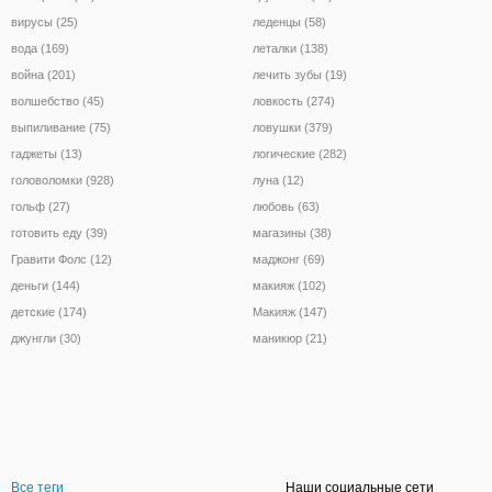
вирусы (25)
леденцы (58)
вода (169)
леталки (138)
война (201)
лечить зубы (19)
волшебство (45)
ловкость (274)
выпиливание (75)
ловушки (379)
гаджеты (13)
логические (282)
головоломки (928)
луна (12)
гольф (27)
любовь (63)
готовить еду (39)
магазины (38)
Гравити Фолс (12)
маджонг (69)
деньги (144)
макияж (102)
детские (174)
Макияж (147)
джунгли (30)
маникюр (21)
Все теги
Наши социальные сети