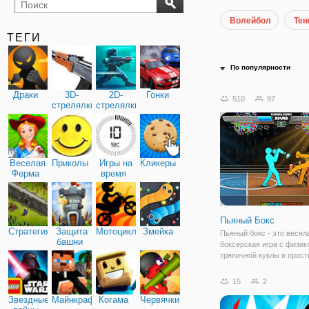
Волейбол
Тен
бильярд
карты
ТЕГИ
По популярности
Драки
3D-
2D-
Гонки
510
97
стрелялки
стрелялки
Веселая
Приколы
Игры на
Кликеры
Ферма
время
Пьяный Бокс
Стратегия
Защита
Мотоциклы
Змейка
Пьяный бокс - это весел
башни
боксерская игра с физик
тряпичной куклы и прос
освоении управлением. 
боксе пьяные боксеры в
15
2
арену и пытаются нокау
Звездные
Майнкрафт
Когама
Червячки
друг друга. Вы можете д