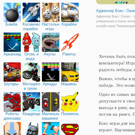
Адвенчер Бокс: Оаз
Адвенчер Бокс: Оазис - 
уникальная и очень инт
Бомба
Космические
Настольные
Корабли
онлайн игра! Перемещая
корабли
игры
этой жаркой и утомител
пустыне вы находите Оаз
котором очень много ра
существ. К сожалению ж
ваши попутчики не
Арканоид
Огонь и
Акулы
Ракеты
Хочешь быть похо
вода
компьютера! Игра
радость победы, 
Важно, чтобы в п
Шутеры
Мотоциклы
Аркады
Машины
победе. Это позв
в грязи
Одно из самых ва
допускаете в сво
выхода в ринг, в
Роботы
Квадроциклы
Маленькие
Покемоны
потом на ринге. 
динозавры
машинки
Бокс игры для ма
играет. Научивши