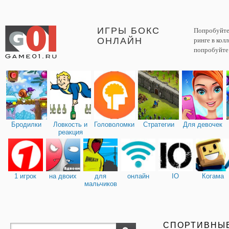
ИГРЫ БОКС
Попробуйте 
ОНЛАЙН
ринге в кол
попробуйте
Бродилки
Ловкость и
Головоломки
Стратегии
Для девочек
реакция
1 игрок
на двоих
для
онлайн
IO
Когама
мальчиков
СПОРТИВНЫ