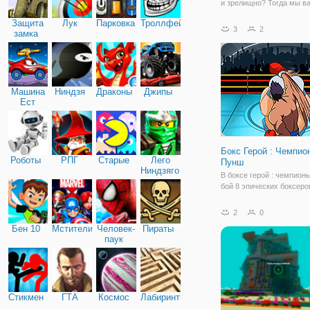
и зрелищно? Тогда мы в
поможем. Вы очень опыт
Защита
Лук
Парковка
Троллфейс
Который является чемп
3
2
замка
много лет. Но вы знаете,
боксерские поединки ну
оставить в прошлом,
Машина
Ниндзя
Драконы
Джипы
Ест
Машину
Бокс Герой : Чемпио
Роботы
РПГ
Старые
Лего
Пунш
Ниндзяго
В боксе герой : чемпионы
бой 8 эпических боксеро
напряженных боях. Джэб,
апперкот, используйте в
2
0
возможные трюки, дать в
Бен 10
Мстители
Человек-
Пираты
есть, но не забудь уверн
паук
вы будете ко. Пунш - из 
соперников,
Стикмен
ГТА
Космос
Лабиринты