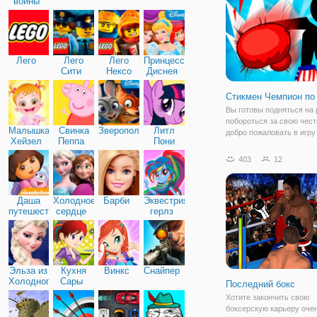
войны
быстрые удары в
Лего
Лего
Лего
Принцессы
Сити
Нексо
Диснея
Найтс
Стикмен Чемпион по
Вы готовы подняться на 
побороться за свою чест
Малышка
Свинка
Зверополис
Литл
добро пожаловать в игру
Хейзел
Пеппа
Пони
Чемпион по Боксу", где 
Дружба
предстоит завоевать тит
403
12
чемпиона и победить вс
соперников. Это будет н
но прилив
Даша
Холодное
Барби
Эквестрия
путешественница
сердце
герлз
Эльза из
Кухня
Винкс
Снайпер
Холодного
Сары
Последний бокс
сердца
Хотите закончить свою
боксерскую карьеру оче