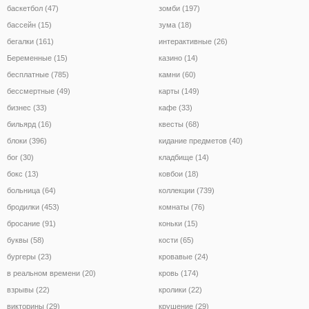
баскетбол (47)
зомби (197)
бассейн (15)
зума (18)
бегалки (161)
интерактивные (26)
Беременные (15)
казино (14)
бесплатные (785)
камни (60)
бессмертные (49)
карты (149)
бизнес (33)
кафе (33)
бильярд (16)
квесты (68)
блоки (396)
кидание предметов (40)
бог (30)
кладбище (14)
бокс (13)
ковбои (18)
больница (64)
коллекции (739)
бродилки (453)
комнаты (76)
бросание (91)
коньки (15)
буквы (58)
кости (65)
бургеры (23)
кровавые (24)
в реальном времени (20)
кровь (174)
взрывы (22)
кролики (22)
викторины (29)
крушение (29)