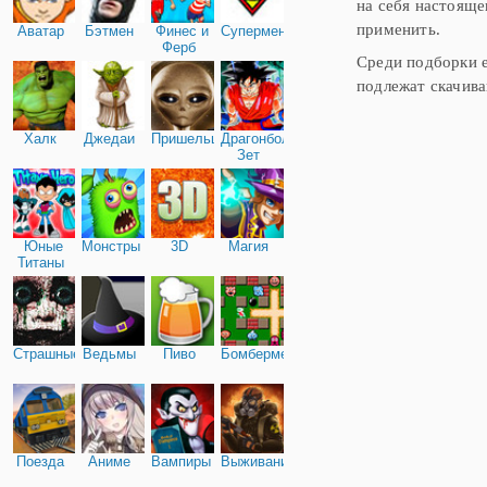
на себя настояще
применить.
Аватар
Бэтмен
Финес и
Супермен
Ферб
Среди подборки е
подлежат скачив
Халк
Джедаи
Пришельцы
Драгонболл
Зет
Юные
Монстры
3D
Магия
Титаны
Страшные
Ведьмы
Пиво
Бомбермен
Поезда
Аниме
Вампиры
Выживание