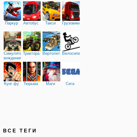
Паркур
Автобус
Такси
Грузовики
Симулятор
Трактора
Вертолеты
Велосипед
вождения
Кунг фу
Тюрьма
Маги
Сега
ВСЕ ТЕГИ