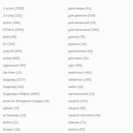
1 игрок (3365)
динозавры (51)
3 в ряд (262)
для девочек (638)
action (266)
для малышей (19)
HTML5 (2505)
для мальчиков (586)
idnet (49)
доктор (75)
IO (193)
домино (16)
unity3d (643)
дополнения (50)
webgl (605)
доставка (31)
адреналин (84)
еда (165)
Ам Ням (14)
животные (462)
андроид (2277)
забавные (260)
Андроид (116)
зайки (16)
Андроид и Айфон (2887)
запоминалки (42)
Анна их Холодного сердца (11)
защита (131)
армия (78)
защита (65)
астероиды (14)
защита тропинки (46)
бабло (11)
зимние (71)
баланс (31)
золото (57)