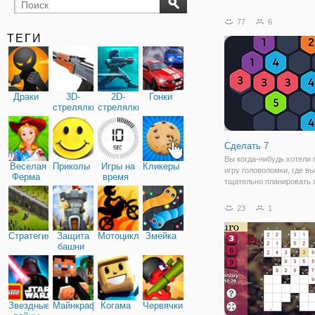
бильярд
карты
77
6
ТЕГИ
Драки
3D-
2D-
Гонки
стрелялки
стрелялки
Сделать 7
Вы когда-нибудь хотели 
Веселая
Приколы
Игры на
Кликеры
игру головоломки, где в
Ферма
время
тщательно планировать 
думать дважды, прежде 
сделать шаг? Сделать 7-
23
1
что вы искали. Нужно со
число семь из плитки с
Стратегия
Защита
Мотоциклы
Змейка
небольшими
башни
Звездные
Майнкрафт
Когама
Червячки