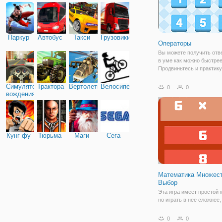
Паркур
Автобус
Такси
Грузовики
Операторы
Вы можете получить отв
в уме как можно быстрее
Продвиньтесь и практик
способность счета в уме
Обратный отсчет началс
Симулятор
Трактора
Вертолеты
Велосипед
0
0
действительно ли Вы го
вождения
Кунг фу
Тюрьма
Маги
Сега
Математика Множес
Выбор
Эта игра имеет простой 
но играть в нее сложнее
думаете! Вам показываю
уравнение (элементарна
0
0