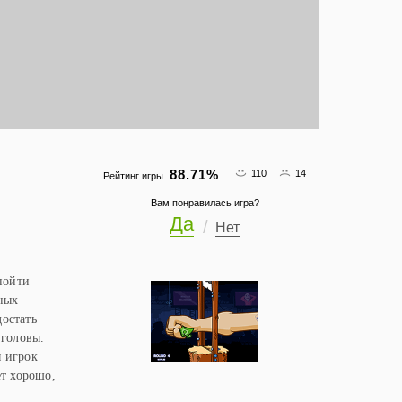
88.71
%
110
14
Рейтинг игры
Вам понравилась игра?
Да
Нет
пойти
ьных
достать
 головы.
ы игрок
ет хорошо,