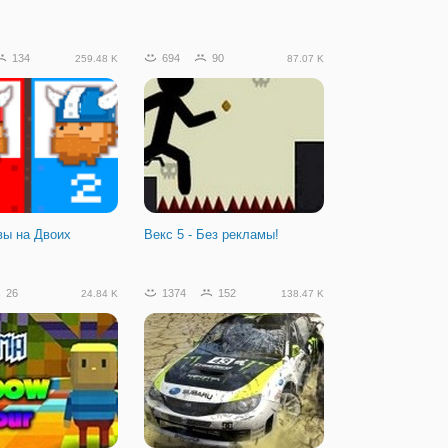
134
694
90
259.48 K
87.07 K
вы на Двоих
Векс 5 - Без рекламы!
26
1374
152
24.84 K
138.47 K