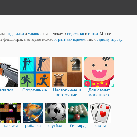
кам в
одевалки
и
макияж
, а мальчикам в
стрелялки
и
гонки
. Мы не
ие флеш игры, в которые можно
играть как вдвоем
, так и
одному игроку
.
елялки
Спортивные
Настольные и
Для самых
карточные
маленьких
танчики
рыбалка
футбол
бильярд
карты