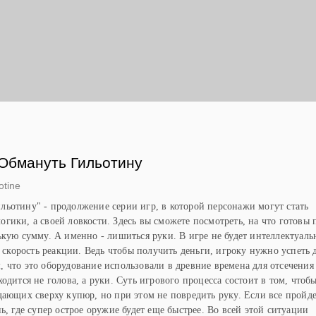
Ы
Обмануть Гильотину
otine
ьотину" - продолжение серии игр, в которой персонажи могут стать
гики, а своей ловкости. Здесь вы сможете посмотреть, на что готовы 
ькую сумму. А именно - лишиться руки. В игре не будет интеллектуал
а скорость реакции. Ведь чтобы получить деньги, игроку нужно успеть 
 что это оборудование использовали в древние времена для отсечения
одится не голова, а руки. Суть игрового процесса состоит в том, чтоб
дающих сверху купюр, но при этом не повредить руку. Если все пройд
ь, где супер острое оружие будет еще быстрее. Во всей этой ситуации