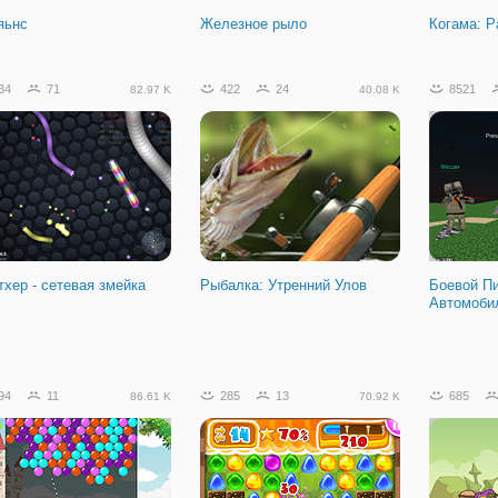
яьнс
Железное рыло
Когама: 
34
71
422
24
8521
82.97 K
40.08 K
тхер - сетевая змейка
Рыбалка: Утренний Улов
Боевой П
Автомоби
1
1.3 K
94
11
285
13
685
86.61 K
70.92 K