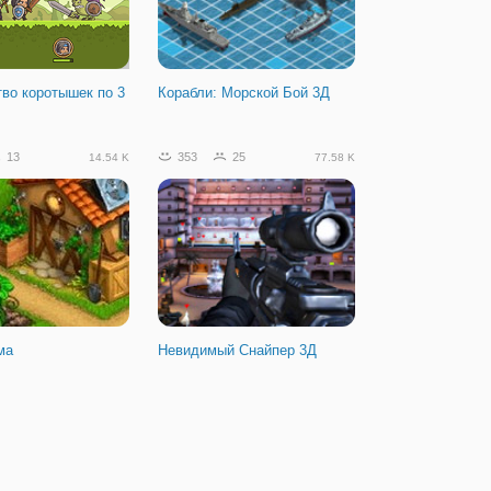
во коротышек по 3
Корабли: Морской Бой 3Д
13
353
25
14.54 K
77.58 K
ма
Невидимый Снайпер 3Д