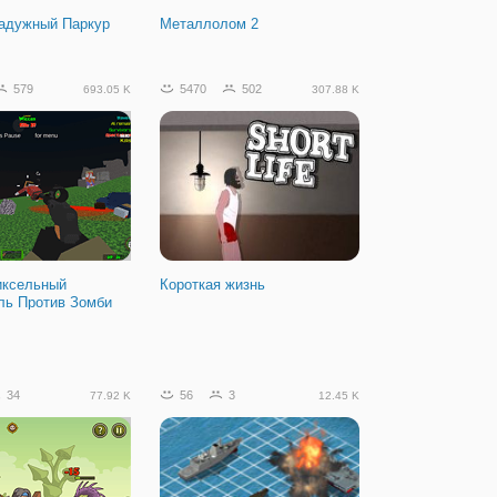
Радужный Паркур
Металлолом 2
579
5470
502
693.05 K
307.88 K
иксельный
Короткая жизнь
ль Против Зомби
34
56
3
77.92 K
12.45 K