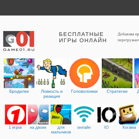
БЕСПЛАТНЫЕ
Добавляя пр
ИГРЫ ОНЛАЙН
перегружаем
Бродилки
Ловкость и
Головоломки
Стратегии
реакция
1 игрок
на двоих
для
онлайн
IO
Когама
мальчиков