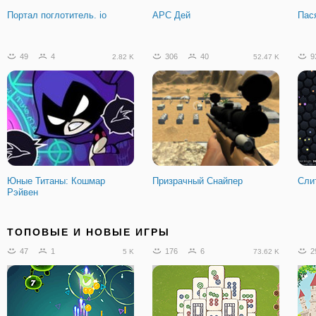
Портал поглотитель. io
АРС Дей
Пас
49
4
306
40
9
2.82 K
52.47 K
Юные Титаны: Кошмар
Призрачный Снайпер
Сли
Рэйвен
96
9
769
45
8
10.84 K
117.01 K
ТОПОВЫЕ И НОВЫЕ ИГРЫ
47
1
176
6
2
5 K
73.62 K