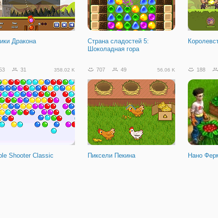
ейный Байкер
ики Дракона
Страна сладостей 5:
Королевст
Шоколадная гора
53
31
707
49
188
358.02 K
56.06 K
le Shooter Classic
Пиксели Пекина
Нано Фер