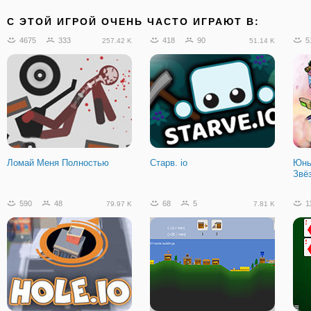
C ЭТОЙ ИГРОЙ ОЧЕНЬ ЧАСТО ИГРАЮТ В:
4675
333
418
90
5
257.42 K
51.14 K
Ломай Меня Полностью
Старв. io
Юны
Звё
590
48
68
5
1
79.97 K
7.81 K