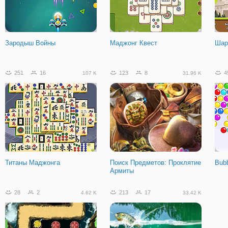
Принц и Пленённая
Slithercraft. io
Лин
Принцесса
Зародыш Войны
Маджонг Квест
Шар
251
16
123
8
4
107 K
31.96 K
Титаны Маджонга
Поиск Предметов: Проклятие
Bubb
Армиты
28
2
213
17
4.62 K
33.42 K