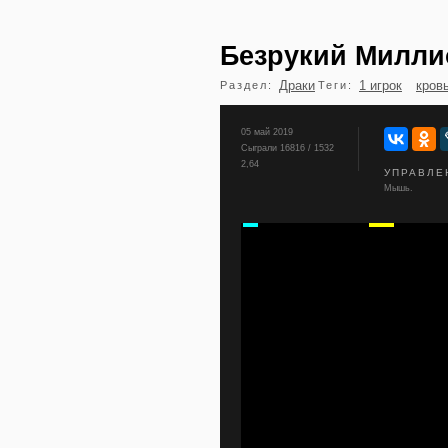
Безрукий Милли
Драки
1 игрок
кров
Раздел:
Теги:
05 май 2019
Сыграли 16816 / 1532
2,64
УПРАВЛЕ
Мышь.