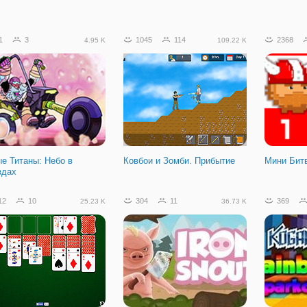
1
3
1045
114
2368
4.95 K
109.22 K
е Титаны: Небо в
Ковбои и Зомби. Прибытие
Мини Бит
здах
12
10
304
11
369
25.23 K
36.73 K