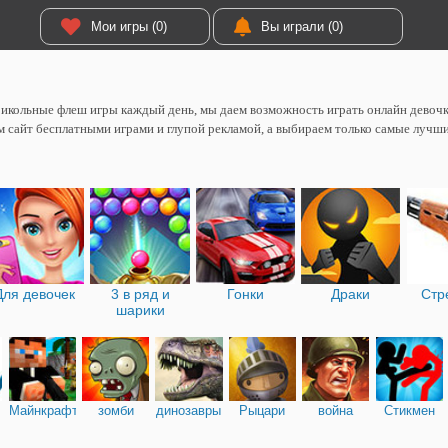
Мои игры (0)
Вы играли (0)
икольные флеш игры каждый день, мы даем возможность играть онлайн девоч
 сайт бесплатными играми и глупой рекламой, а выбираем только самые лучш
Для девочек
3 в ряд и
Гонки
Драки
Стр
шарики
Майнкрафт
зомби
динозавры
Рыцари
война
Стикмен