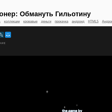
онер: Обмануть Гильотину
ь
коллекции
кровавые
деньги
прокачка
андроид
HTML5
Андро
НИЕ