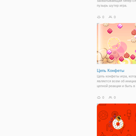
захватывающая гипер с
пузырь шутер игра.
Рождественские конфет
матч 3 игра, стрелять в 
0
0
более же конфеты и пол
высокий балл!
Цепь Конфеты
Цепь конфеты игра, кото
является всем об иници
цепной реакции и быть в
состоянии сделать все 
взорваться! Сроки и ра
0
0
имеет решающее значен
завершения уровня. Отк
себя все различные