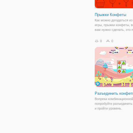
Прыжки Конфеты
Как можно догадаться из
игры, прыжки конфеты, в
вам нужно сделать, это 
конфеты и пойти так дале
вы можете! Но эти конф
0
0
вращающихся и Вы тоже
вращаются вместе с ними
вас есть
Разъединить конфет
Вопреки комбинационной
попробуйте разъединить
и пройти уровень.