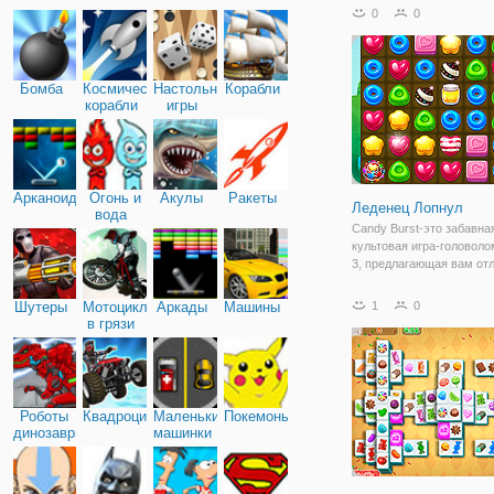
в предыдущих сериях иг
0
0
задача заключается в то
нужно перерезать веревк
которой держится
Бомба
Космические
Настольные
Корабли
корабли
игры
Арканоид
Огонь и
Акулы
Ракеты
Леденец Лопнул
вода
Candy Burst-это забавна
культовая игра-головоло
3, предлагающая вам от
игровой опыт, наполнен
расслаблением и весель
Шутеры
Мотоциклы
Аркады
Машины
1
0
весело и легко играть! П
в грязи
меняйте местами и соче
конфеты в
Роботы
Квадроциклы
Маленькие
Покемоны
динозавры
машинки