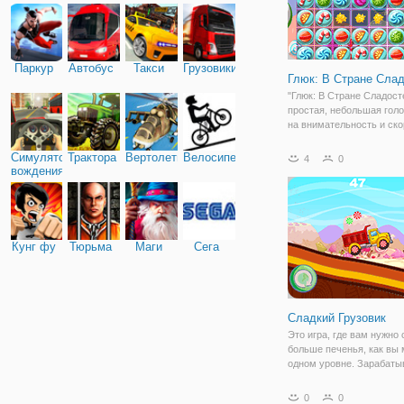
Паркур
Автобус
Такси
Грузовики
Глюк: В Стране Сла
"Глюк: В Стране Сладосте
простая, небольшая гол
на внимательность и ско
реакции, из категории «т
На игровом поле вы види
Симулятор
Трактора
Вертолеты
Велосипед
4
0
с изображениями аппети
вождения
сладостей, которые пре
Кунг фу
Тюрьма
Маги
Сега
Сладкий Грузовик
Это игра, где вам нужно
больше печенья, как вы 
одном уровне. Зарабаты
очки и старайтесь не вре
Управляйте автомобиле
0
0