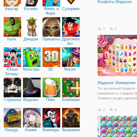
Конфеты Маджонг
Аватар
Бэтмен
Финес и
Супермен
Ферб
2
1
Халк
Джедаи
Пришельцы
Драгонболл
Зет
Юные
Монстры
3D
Магия
Титаны
Маджонг Измерения
Тот же великий Маджонг
измерения со сладким тв
Нажмите на две одинако
Страшные
Ведьмы
Пиво
Бомбермен
плитки, чтобы очистить и
удалить все плитки, что
2
0
закончить уровень. Вы 
закончить все уровни?
Поезда
Аниме
Вампиры
Выживание