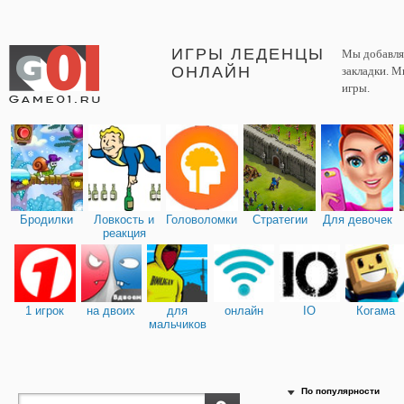
ИГРЫ ЛЕДЕНЦЫ
Мы добавляе
ОНЛАЙН
закладки. М
игры.
Бродилки
Ловкость и
Головоломки
Стратегии
Для девочек
реакция
1 игрок
на двоих
для
онлайн
IO
Когама
мальчиков
По популярности