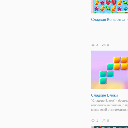
Сладкая Конфетная 
3
0
Сладкие Блоки
"Сладкие Блоки" - беспл
головоломка онлайн, с п
механикой и занимател
геймплеем. Здесь вы ок
на поле, которое состоит
1
0
фигурок разных форм. 
заполнить ими пустые пл