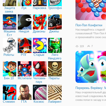
Защита
Лук
Парковка
Троллфейс
замка
Поп-Поп Конфетки
Наслаждайтесь сладкой
Машина
Ниндзя
Драконы
Джипы
головоломкой "Поп-Поп 
Ест
и прокачивайте свою ско
Машину
реакции. Это флеш игра,
объединяющая жанры "тр
119
7
и "стрельба по шарикам"
вместо шариков на игро
Роботы
РПГ
Старые
Лего
будут аппетитные и
Ниндзяго
Бен 10
Мстители
Человек-
Пираты
паук
Перережь Верёвку: 
Наш очаровательный дру
известный сладкоежка 
снова попал в засаду в и
Стикмен
ГТА
Космос
Лабиринты
«Перережь Верёвку: Маги