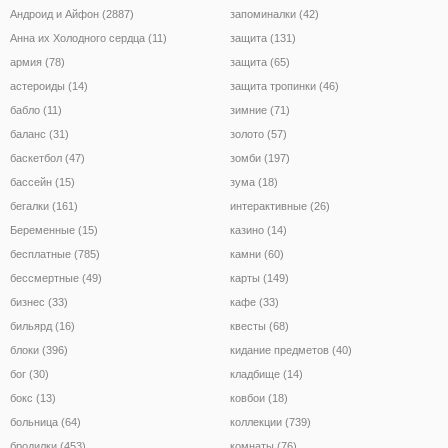
Андроид и Айфон (2887)
запоминалки (42)
Анна их Холодного сердца (11)
защита (131)
армия (78)
защита (65)
астероиды (14)
защита тропинки (46)
бабло (11)
зимние (71)
баланс (31)
золото (57)
баскетбол (47)
зомби (197)
бассейн (15)
зума (18)
бегалки (161)
интерактивные (26)
Беременные (15)
казино (14)
бесплатные (785)
камни (60)
бессмертные (49)
карты (149)
бизнес (33)
кафе (33)
бильярд (16)
квесты (68)
блоки (396)
кидание предметов (40)
бог (30)
кладбище (14)
бокс (13)
ковбои (18)
больница (64)
коллекции (739)
бродилки (453)
комнаты (76)