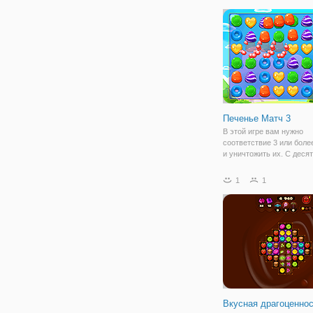
помощи клавиш со стрел
Пройти все уровни легко
Печенье Матч 3
В этой игре вам нужно
соответствие 3 или боле
и уничтожить их. С деся
нужно уничтожить данно
В каждом уровне есть р
1
1
печеньки и количество п
Пройти все уровни и
наслаждаться игрой.
Вкусная драгоценно