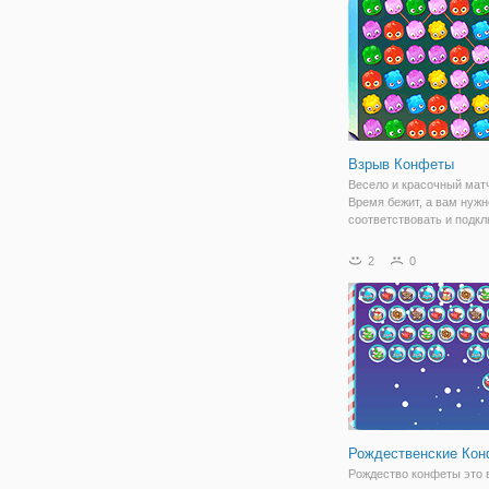
используя эти блоки.
Взрыв Конфеты
Весело и красочный матч
Время бежит, а вам нужн
соответствовать и подкл
можно больше конфет, ка
возможно, чтобы перейти
2
0
следующему уровню.
Рождественские Ко
Рождество конфеты это 