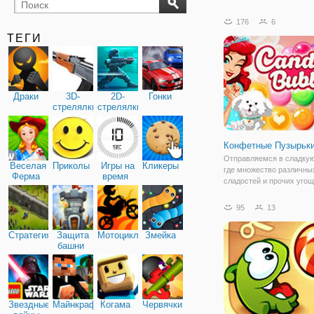
бильярд
карты
176
6
ТЕГИ
Драки
3D-
2D-
Гонки
стрелялки
стрелялки
Конфетные Пузырьк
Отправляемся в сладкую
Веселая
Приколы
Игры на
Кликеры
где множество различны
Ферма
время
сладостей и прочих угощ
которые так и хочется
попробовать. И чтобы г
95
13
персонаж - сладкоежка с
попробовать, вам предс
Стратегия
Защита
Мотоциклы
Змейка
создавать комбинации.
башни
Звездные
Майнкрафт
Когама
Червячки