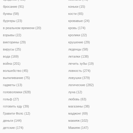
бросание (91)
коньки (15)
буквы (58)
кости (65)
бургеры (23)
кровавые (24)
в реальном времени (20)
кровь (174)
взрывы (22)
кролики (22)
викторины (29)
крушение (29)
вирусы (25)
леденцы (58)
вода (169)
леталки (138)
война (201)
лечить зубы (19)
волшебство (45)
ловкость (274)
выпиливание (75)
ловушки (379)
гаджеты (13)
логические (282)
головоломки (928)
луна (12)
гольф (27)
любовь (63)
готовить еду (39)
магазины (38)
Гравити Фолс (12)
маджонг (69)
деньги (144)
макияж (102)
детские (174)
Макияж (147)