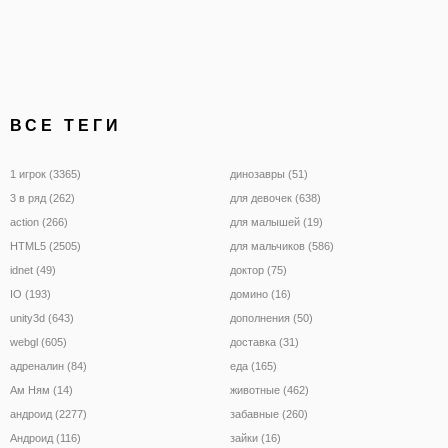
ВСЕ ТЕГИ
1 игрок (3365)
динозавры (51)
3 в ряд (262)
для девочек (638)
action (266)
для малышей (19)
HTML5 (2505)
для мальчиков (586)
idnet (49)
доктор (75)
IO (193)
домино (16)
unity3d (643)
дополнения (50)
webgl (605)
доставка (31)
адреналин (84)
еда (165)
Ам Ням (14)
животные (462)
андроид (2277)
забавные (260)
Андроид (116)
зайки (16)