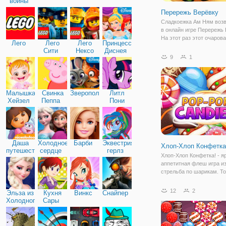
войны
Перережь Верёвку
Сладкоежка Ам Ням воз
в онлайн игре Перережь 
На этот раз этот очаров
Лего
Лего
Лего
Принцессы
охотник за сладостями 
Сити
Нексо
Диснея
себя новое приключение
9
1
Найтс
выбраться оттуда и набр
можно больше конфет,
Малышка
Свинка
Зверополис
Литл
Хейзел
Пеппа
Пони
Дружба
Даша
Холодное
Барби
Эквестрия
Хлоп-Хлоп Конфетка
путешественница
сердце
герлз
Хлоп-Хлоп Конфетка! - я
аппетитная флеш игра и
стрельба по шарикам. Т
вместо шариков здесь в
стрелять аппетитными
12
2
Эльза из
Кухня
Винкс
Снайпер
конфетками. Правила иг
Холодного
Сары
просты, и в неё можно и
сердца
бесплатно. Для этого