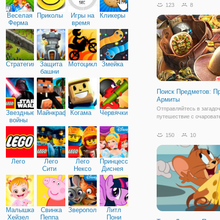
123
8
Веселая
Приколы
Игры на
Кликеры
Ферма
время
Стратегия
Защита
Мотоциклы
Змейка
башни
Поиск Предметов: П
Армиты
Отправляйтесь в загадо
Звездные
Майнкрафт
Когама
Червячки
путешествие с очароват
войны
Грейс, которая обожает 
приключения. На этот ра
150
10
отправляется на затеря
остров, где построен хр
древней богини Армиты.
Лего
Лего
Лего
Принцессы
гласит, что после
Сити
Нексо
Диснея
Найтс
Малышка
Свинка
Зверополис
Литл
Хейзел
Пеппа
Пони