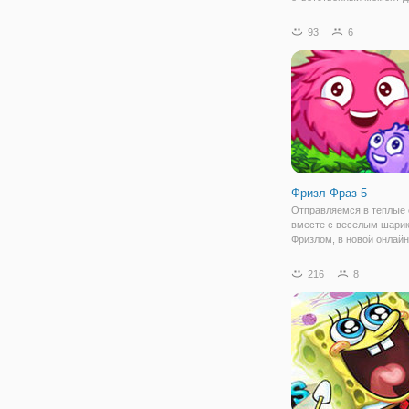
пары. И в сказочной сем
Рапунцель и Флинна слу
93
6
это важное и особое соб
которое перевернет всю 
историю. В онлайн игре "
Беременной
Фризл Фраз 5
Отправляемся в теплые
вместе с веселым шари
Фризлом, в новой онлайн
"Фризл Фраз 5". Пятая ча
приключенческого плат
216
8
подготовила для вас нов
задания, новый дизайн, 
числе изменился сам Фр