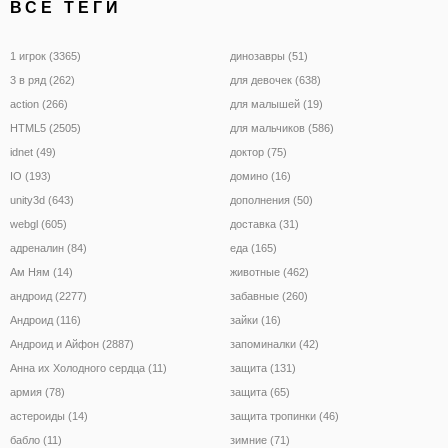
ВСЕ ТЕГИ
1 игрок (3365)
динозавры (51)
3 в ряд (262)
для девочек (638)
action (266)
для малышей (19)
HTML5 (2505)
для мальчиков (586)
idnet (49)
доктор (75)
IO (193)
домино (16)
unity3d (643)
дополнения (50)
webgl (605)
доставка (31)
адреналин (84)
еда (165)
Ам Ням (14)
животные (462)
андроид (2277)
забавные (260)
Андроид (116)
зайки (16)
Андроид и Айфон (2887)
запоминалки (42)
Анна их Холодного сердца (11)
защита (131)
армия (78)
защита (65)
астероиды (14)
защита тропинки (46)
бабло (11)
зимние (71)