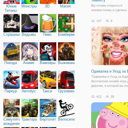
Темноту
Вы готовы открыться
Юные
Монстры
3D
Магия
Титаны
неизвестному и сделать
шаг навстречу таинстве
расследованию? Тогда
147
9
присоединяйтесь в онлай
"Поиск Предметов: Шаг 
Темноту". Здесь вы окаж
Страшные
Ведьмы
Пиво
Бомбермен
заброшенном особняке, 
Поезда
Аниме
Вампиры
Выживание
Одевалка и Уход за 
"Одевалка и Уход за Барб
бесплатная онлайн игра 
девочек, в которой вы п
Барби привести себя в п
Паркур
Автобус
Такси
Грузовики
Из-за неправильного пит
412
39
девушка совсем запусти
кожу и теперь не может
показаться на
Симулятор
Трактора
Вертолеты
Велосипед
вождения