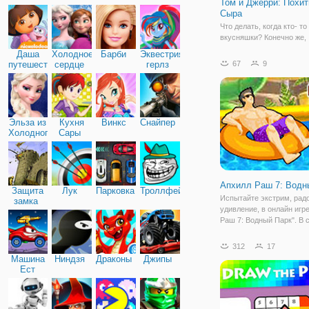
Том и Джерри: Похи
Дружба
Сыра
Что делать, когда кто- то
вкусняшки? Конечно же,
быстренько их собирать
Даша
Холодное
Барби
Эквестрия
так и поступил Джерри, к
путешественница
сердце
герлз
67
9
доставщик уронил весь 
долю секунды мышонок 
открыть настоящую охот
любимое
Эльза из
Кухня
Винкс
Снайпер
Холодного
Сары
сердца
Апхилл Раш 7: Водн
Защита
Лук
Парковка
Троллфейс
Испытайте экстрим, радо
замка
удивление, в онлайн игр
Раш 7: Водный Парк". В 
части игры вас ждет ещ
препятствий и дополнени
312
17
Действия разворачивают
Машина
Ниндзя
Драконы
Джипы
водных аттракционах. З
Ест
игрока
Машину