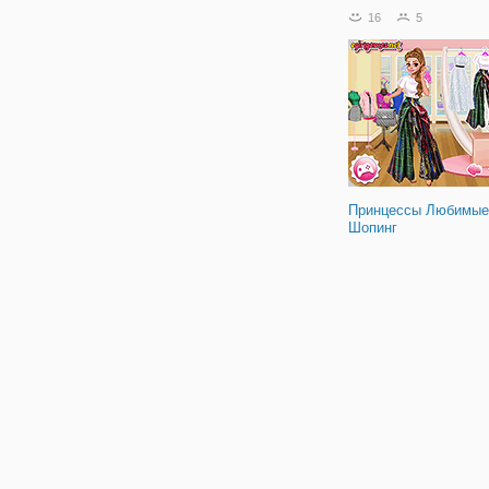
игра "Свинка Пеппа: Бас
16
5
Дело в том, что отец св
является тренером по б
и
Принцессы Любимые
Шопинг