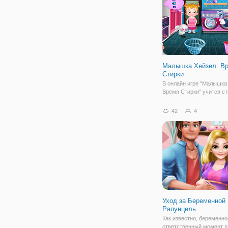
руки" вам
Малышка Хейзел: В
Стирки
В онлайн игре "Малышка
Время Стирки" учится ст
маленькая девочка очен
самостоятельна и вот о
42
4
помочь маме с домашн
хлопотами. А вы помоги
малышке научиться пол
стиральной машиной и
Уход за Беременной
Рапунцель
Как известно, беременно
ответственный момент д