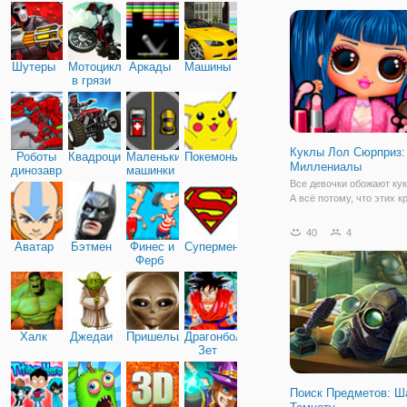
показывают на канале
Никелодеон. Для тех, кто
курсе, немного расскаже
мультсериале. Он расск
Шутеры
Мотоциклы
Аркады
Машины
в грязи
Куклы Лол Сюрприз:
Роботы
Квадроциклы
Маленькие
Покемоны
Миллениалы
динозавры
машинки
Все девочки обожают кук
А всё потому, что этих 
малышек можно переоде
самые красивые трендо
40
4
наряды и они всегда им и
Аватар
Бэтмен
Финес и
Супермен
игре "Куклы Лол Сюрприз
Ферб
Миллениалы" маленькие
красавицы примерят на
Халк
Джедаи
Пришельцы
Драгонболл
Зет
Поиск Предметов: Ш