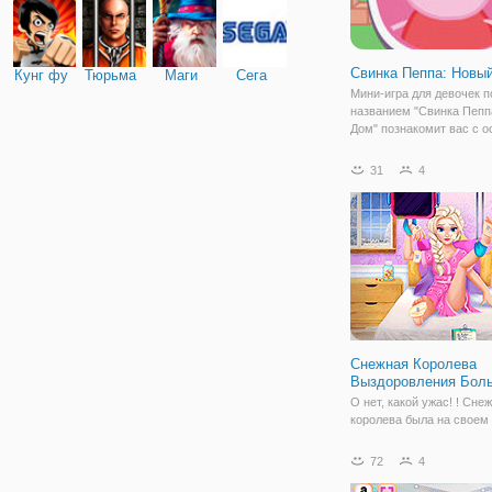
Свинка Пеппа: Новы
Кунг фу
Тюрьма
Маги
Сега
Мини-игра для девочек п
названием "Свинка Пепп
Дом" познакомит вас с 
строительства дома. Ис
начинается с того, что с
31
4
которая состоит из Папы
Мамы Свиньи, Пеппы и б
Джорджа,
Снежная Королева
Выздоровления Бол
О нет, какой ужас! ! Сне
королева была на своем 
зимнему Балу, когда она
поскользнулась на льду 
72
4
Позаботиться о ее ранах
продезинфицировать ее 