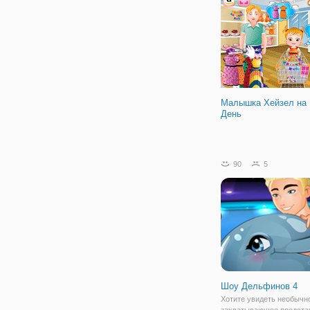
сделать рентген, чтобы 
если что-то
Малышка Хейзел на
День
90
5
Шоу Дельфинов 4
Хотите увидеть необычн
захватывающее предста