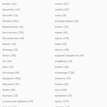
баланс (31)
золото (57)
баскетбол (47)
зомби (197)
бассейн (15)
зума (18)
бегалки (161)
интерактивные (26)
Беременные (15)
казино (14)
бесплатные (785)
камни (60)
бессмертные (49)
карты (149)
бизнес (33)
кафе (33)
бильярд (16)
квесты (68)
блоки (396)
кидание предметов (40)
бог (30)
кладбище (14)
бокс (13)
ковбои (18)
больница (64)
коллекции (739)
бродилки (453)
комнаты (76)
бросание (91)
коньки (15)
буквы (58)
кости (65)
бургеры (23)
кровавые (24)
в реальном времени (20)
кровь (174)
взрывы (22)
кролики (22)