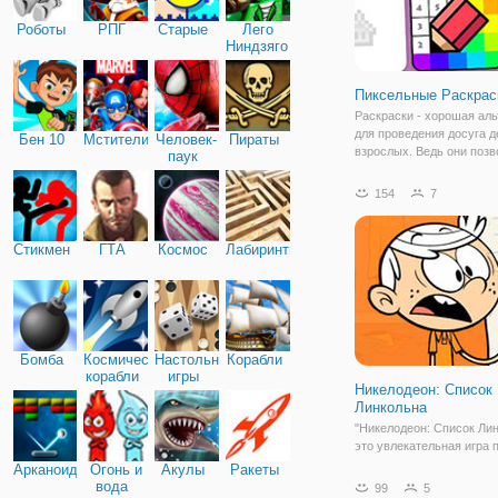
Роботы
РПГ
Старые
Лего
Ниндзяго
Пиксельные Раскрас
Раскраски - хорошая ал
для проведения досуга д
Бен 10
Мстители
Человек-
Пираты
взрослых. Ведь они поз
паук
нам создавать свой ярки
удивительный мир и чув
154
7
цвета. В онлайн игре "П
Раскраски" вы посмотри
раскраски
Стикмен
ГТА
Космос
Лабиринты
Бомба
Космические
Настольные
Корабли
корабли
игры
Никелодеон: Список
Линкольна
"Никелодеон: Список Лин
это увлекательная игра 
мотивам мультсериала 
Арканоид
Огонь и
Акулы
Ракеты
шумный дом", который
вода
99
5