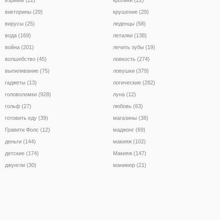
викторины (29)
крушение (29)
вирусы (25)
леденцы (58)
вода (169)
леталки (138)
война (201)
лечить зубы (19)
волшебство (45)
ловкость (274)
выпиливание (75)
ловушки (379)
гаджеты (13)
логические (282)
головоломки (928)
луна (12)
гольф (27)
любовь (63)
готовить еду (39)
магазины (38)
Гравити Фолс (12)
маджонг (69)
деньги (144)
макияж (102)
детские (174)
Макияж (147)
джунгли (30)
маникюр (21)