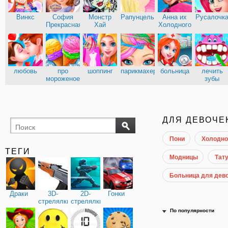
Винкс
София
Монстр
Рапунцель
Анна их
Русалочк
Прекрасная
Хай
Холодного
сердца
Эльза из
Кухня
Холодного
Сары
сердца
любовь
про
шоппинг
парикмахерские
больница
лечить
мороженое
зубы
доктор
ДЛЯ ДЕВОЧЕ
Пони
Холодно
ТЕГИ
Модницы
Тату
Больница для дев
Драки
3D-
2D-
Гонки
стрелялки
стрелялки
По популярности