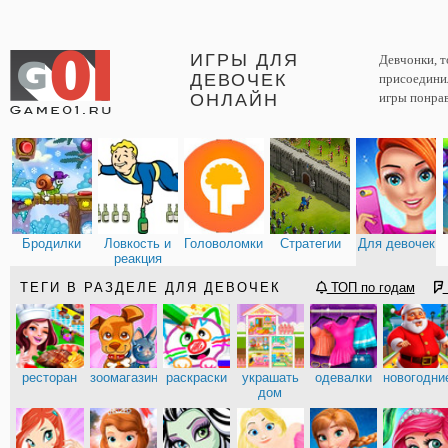
ИГРЫ ДЛЯ
Девчонки, т
ДЕВОЧЕК
присоединил
ОНЛАЙН
игры понрав
Бродилки
Ловкость и
Головоломки
Стратегии
Для девочек
реакция
ТЕГИ В РАЗДЕЛЕ ДЛЯ ДЕВОЧЕК
ТОП по годам
ресторан
зоомагазин
раскраски
украшать
одевалки
новогодни
дом