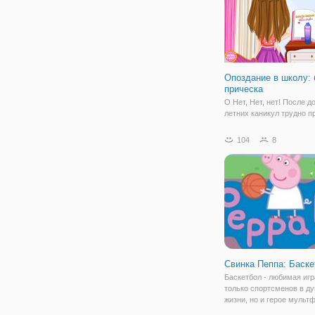
Опоздание в школу:
прическа
О Нет, Нет, нет! После д
летних каникул трудно п
к новому утреннему реж
случилось так, что Джен
104
8
проспала. Она быстро
переоделась и позавтрак
волосы запутались,они г
выглядят
Свинка Пеппа: Баске
Баскетбол - любимая игр
только спортсменов в ду
жизни, но и герое мульт
Доказательством тому я