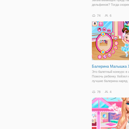
дельфинов? Тогда скоре
присоединяйтесь в игру
Дельфинов 4". В игре мы
74
6
отправимся именно туда,
каждый день приходят м
детей за новыми впечат
Балерина Малышка 
Это балетный конкурс в 
Помочь ребенку Хейзел 
лучшие балерина наряд.
лучший прическу, платье
перчатки, украшения и р
78
4
Получайте удовольствие