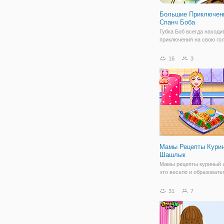
Большие Приключен
Спанч Боба
Губка Боб всегда находи
приключения на свою гол
онлайн игре Большие
Приключения Спанч Боба
16
3
приключения продолжаю
Здесь вы управляете ж
другом, которому предст
проходить через разные 
Мамы Рецепты Кури
Шашлык
Мамы рецепты куриный
это весело и образоват
игры приготовления Как 
куриный шашлык! Чтобы
31
7
куриный шашлык, снача
сделать пасту путем из
чеснока, имбиря, апельс
тертая цедра