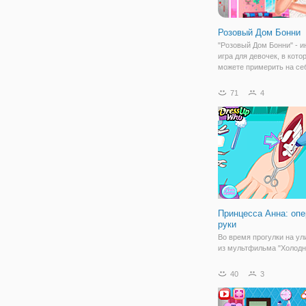
Розовый Дом Бонни
"Розовый Дом Бонни" - и
игра для девочек, в кото
можете примерить на се
дизайнера интерьеров. П
Бонни - молодая и стиль
71
4
девушка переехала в но
Теперь возник вопрос о 
Принцесса Анна: оп
руки
Во время прогулки на ул
из мультфильма "Холод
сердце" поскользнулась 
сломала себе руку. Пер
40
3
серьезный, поэтому пон
вмешательство хирурга.
игре "Принцесса Анна: о