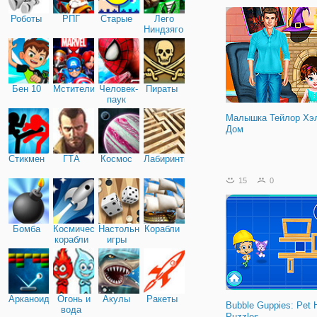
отремонтировать все сн
Роботы
РПГ
Старые
Лего
Этим вам предстоит
Ниндзяго
Бен 10
Мстители
Человек-
Пираты
паук
Малышка Тейлор Хэ
Дом
Стикмен
ГТА
Космос
Лабиринты
15
0
Бомба
Космические
Настольные
Корабли
корабли
игры
Арканоид
Огонь и
Акулы
Ракеты
Bubble Guppies: Pet 
вода
Puzzles