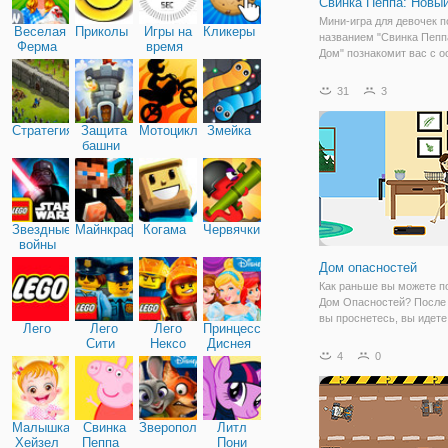
Свинка Пеппа: Новы
Мини-игра для девочек п
Веселая
Приколы
Игры на
Кликеры
названием "Свинка Пепп
Ферма
время
Дом" познакомит вас с 
строительства дома. Ис
начинается с того, что с
31
3
которая состоит из Папы
Мамы Свиньи, Пеппы и б
Стратегия
Защита
Мотоциклы
Змейка
Джорджа,
башни
Звездные
Майнкрафт
Когама
Червячки
войны
Дом опасностей
Как раньше вы можете п
Дом Опасностей? После т
вы проснетесь, вы идете
Лего
Лего
Лего
Принцессы
ванную, затем пьете коф
Сити
Нексо
Диснея
поливаете цветы и пров
4
0
Найтс
свой почтовый ящик посл
как вы идете на работу. 
распорядок
Малышка
Свинка
Зверополис
Литл
Хейзел
Пеппа
Пони