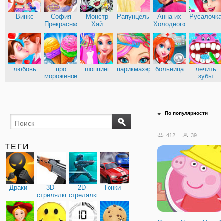
Винкс
София
Монстр
Рапунцель
Анна их
Русалочк
Прекрасная
Хай
Холодного
сердца
Эльза из
Кухня
Холодного
Сары
сердца
любовь
про
шоппинг
парикмахерские
больница
лечить
мороженое
зубы
доктор
По популярности
412
39
ТЕГИ
Драки
3D-
2D-
Гонки
стрелялки
стрелялки