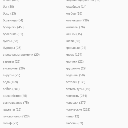
бог (30)
кладбище (14)
бокс (13)
ковбои (18)
больница (64)
коллекции (739)
бродилки (453)
комнаты (76)
бросание (91)
коньки (15)
буквы (58)
кости (65)
бургеры (23)
кровавые (24)
в реальном времени (20)
кровь (174)
взрывы (22)
кролики (22)
викторины (29)
крушение (29)
вирусы (25)
леденцы (58)
вода (169)
леталки (138)
война (201)
лечить зубы (19)
волшебство (45)
ловкость (274)
выпиливание (75)
ловушки (379)
гаджеты (13)
логические (282)
головоломки (928)
луна (12)
гольф (27)
любовь (63)