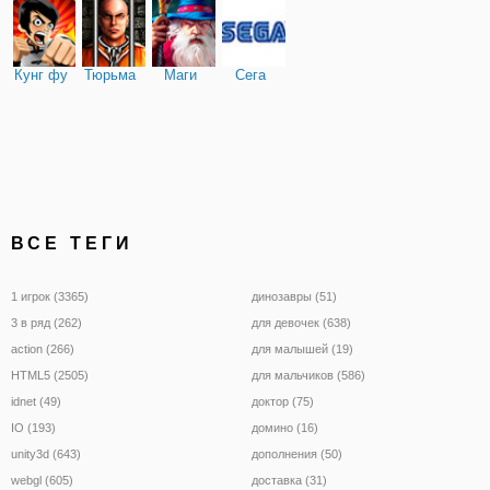
Кунг фу
Тюрьма
Маги
Сега
ВСЕ ТЕГИ
1 игрок (3365)
динозавры (51)
3 в ряд (262)
для девочек (638)
action (266)
для малышей (19)
HTML5 (2505)
для мальчиков (586)
idnet (49)
доктор (75)
IO (193)
домино (16)
unity3d (643)
дополнения (50)
webgl (605)
доставка (31)