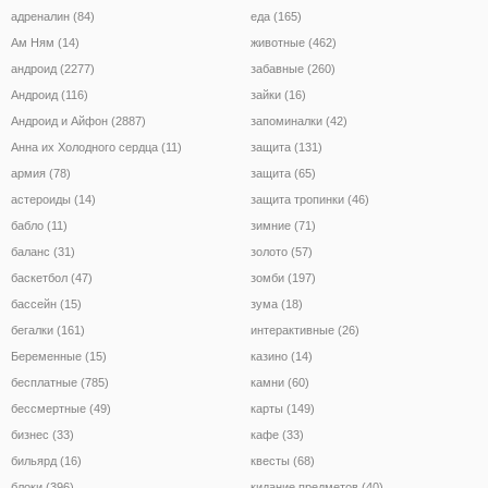
адреналин (84)
еда (165)
Ам Ням (14)
животные (462)
андроид (2277)
забавные (260)
Андроид (116)
зайки (16)
Андроид и Айфон (2887)
запоминалки (42)
Анна их Холодного сердца (11)
защита (131)
армия (78)
защита (65)
астероиды (14)
защита тропинки (46)
бабло (11)
зимние (71)
баланс (31)
золото (57)
баскетбол (47)
зомби (197)
бассейн (15)
зума (18)
бегалки (161)
интерактивные (26)
Беременные (15)
казино (14)
бесплатные (785)
камни (60)
бессмертные (49)
карты (149)
бизнес (33)
кафе (33)
бильярд (16)
квесты (68)
блоки (396)
кидание предметов (40)