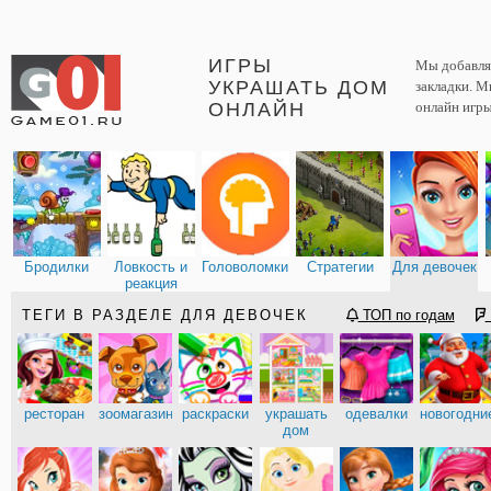
ИГРЫ
Мы добавляе
УКРАШАТЬ ДОМ
закладки. М
ОНЛАЙН
онлайн игры
Бродилки
Ловкость и
Головоломки
Стратегии
Для девочек
реакция
ТЕГИ В РАЗДЕЛЕ ДЛЯ ДЕВОЧЕК
ТОП по годам
ресторан
зоомагазин
раскраски
украшать
одевалки
новогодни
дом