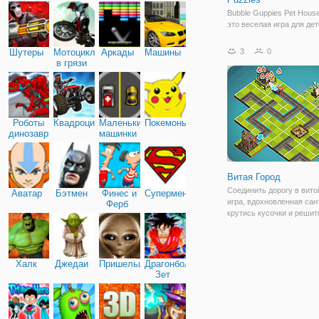
Bubble Guppies Pet House
это веселая игра для дет
Играйте за щенка, водяно
дельфина, который хоче
Шутеры
Мотоциклы
Аркады
Машины
3
0
построить для себя дом.
в грязи
ли вы помочь им сделать
решая головоломки фор
Некоторые
Роботы
Квадроциклы
Маленькие
Покемоны
динозавры
машинки
Витая Город
Соединить дорогу в вито
Аватар
Бэтмен
Финес и
Супермен
игра, вдохновленная сан
Ферб
крутись кусочки и решит
сложные головоломки.
Наслаждайтесь непредс
головоломки, чтобы реш
сделать таким образом, 
Халк
Джедаи
Пришельцы
Драгонболл
объединить два дома
Зет