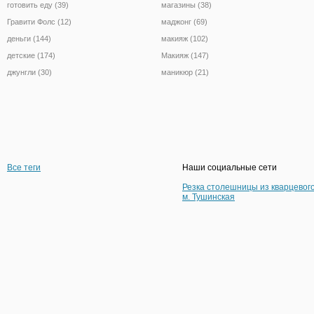
готовить еду (39)
магазины (38)
Гравити Фолс (12)
маджонг (69)
деньги (144)
макияж (102)
детские (174)
Макияж (147)
джунгли (30)
маникюр (21)
Все теги
Наши социальные сети
Резка столешницы из кварцевог
м. Тушинская