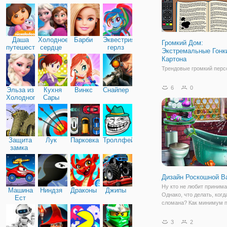
Дружба
Даша
Холодное
Барби
Эквестрия
Громкий Дом:
путешественница
сердце
герлз
Экстремальные Гонк
Картона
Трендовые громкий перс
готовы с автомобилями.
Выезжайте на трассу и д
6
0
Эльза из
Кухня
Винкс
Снайпер
все, чтобы быть первым
Холодного
Сары
добраться до финиша по
сердца
трех кругов. Перейти на
полицейских, чтобы пол
дополнительную скорост
Защита
Лук
Парковка
Троллфейс
замка
Дизайн Роскошной В
Ну кто не любит принима
Машина
Ниндзя
Драконы
Джипы
Однако, что делать, когд
Ест
сломана? Как минимум 
Машину
забыть на некоторое вре
водных процедурах, но н
3
2
конечно же, предстоит