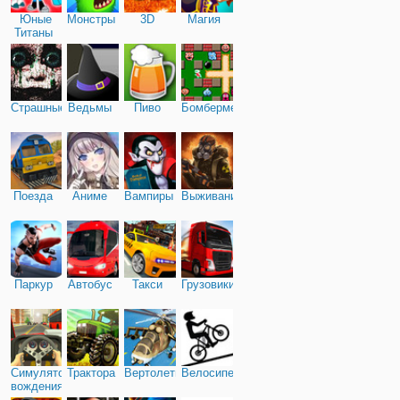
Юные
Монстры
3D
Магия
Титаны
Страшные
Ведьмы
Пиво
Бомбермен
Поезда
Аниме
Вампиры
Выживание
Паркур
Автобус
Такси
Грузовики
Симулятор
Трактора
Вертолеты
Велосипед
вождения