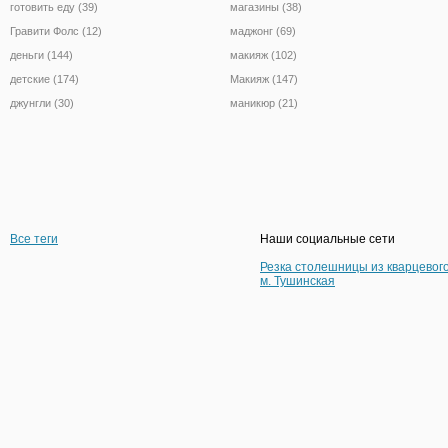
готовить еду (39)
магазины (38)
Гравити Фолс (12)
маджонг (69)
деньги (144)
макияж (102)
детские (174)
Макияж (147)
джунгли (30)
маникюр (21)
Все теги
Наши социальные сети
Резка столешницы из кварцевог
м. Тушинская