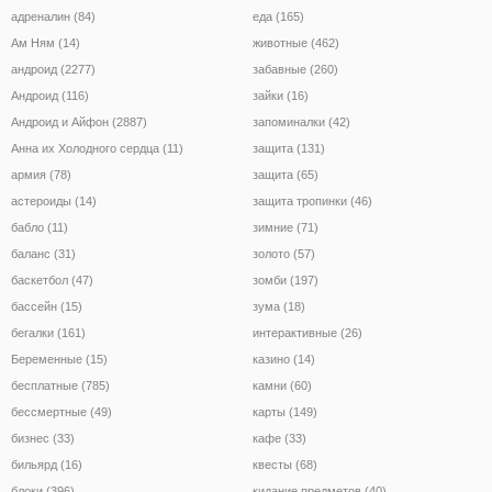
адреналин (84)
еда (165)
Ам Ням (14)
животные (462)
андроид (2277)
забавные (260)
Андроид (116)
зайки (16)
Андроид и Айфон (2887)
запоминалки (42)
Анна их Холодного сердца (11)
защита (131)
армия (78)
защита (65)
астероиды (14)
защита тропинки (46)
бабло (11)
зимние (71)
баланс (31)
золото (57)
баскетбол (47)
зомби (197)
бассейн (15)
зума (18)
бегалки (161)
интерактивные (26)
Беременные (15)
казино (14)
бесплатные (785)
камни (60)
бессмертные (49)
карты (149)
бизнес (33)
кафе (33)
бильярд (16)
квесты (68)
блоки (396)
кидание предметов (40)