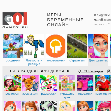
ИГРЫ
В будущем, 
БЕРЕМЕННЫЕ
мамой здоро
ОНЛАЙН
серии игр "
Бродилки
Ловкость и
Головоломки
Стратегии
Для девочек
реакция
ТЕГИ В РАЗДЕЛЕ ДЛЯ ДЕВОЧЕК
ТОП по годам
ресторан
зоомагазин
раскраски
украшать
одевалки
новогодни
дом