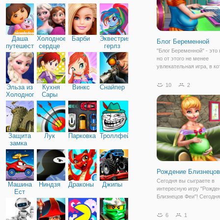
Дружба
Даша
Холодное
Барби
Эквестрия
Блог Беременной
путешественница
сердце
герлз
"Блог Беременной" - это 
но от этого не менее
увлекательная игра, в к
поможем беременной де
совершить покупки мечт
10
2
Эльза из
Кухня
Винкс
Снайпер
эти самые покупки вам 
Холодного
Сары
заработать. Игра предст
сердца
собой онлайн
Защита
Лук
Парковка
Троллфейс
замка
Рождение Близнецов
Сегодня вы сыграете в
Машина
Ниндзя
Драконы
Джипы
интересную игру "Рожде
Ест
Близнецов Феи"! Сегодня
Машину
игре вам предстоит пом
беременной Фее собрать
6
1
больницу, а когда она ст