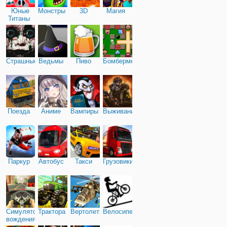
Юные
Монстры
3D
Магия
Титаны
Страшные
Ведьмы
Пиво
Бомбермен
Поезда
Аниме
Вампиры
Выживание
Паркур
Автобус
Такси
Грузовики
Симулятор
Трактора
Вертолеты
Велосипед
вождения