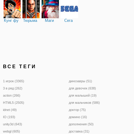
Кунг фу
Тюрьма
Маги
Сега
ВСЕ ТЕГИ
1 игрок (3365)
динозавры (51)
3 в ряд (262)
для девочек (638)
action (266)
для малышей (19)
HTML5 (2505)
для мальчиков (586)
idnet (49)
доктор (75)
IO (193)
домино (16)
unity3d (643)
дополнения (50)
webgl (605)
доставка (31)