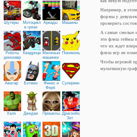
как некую подгот
Например, в этом
формы у девушек
Шутеры
Мотоциклы
Аркады
Машины
проверить состо
в грязи
А самые смелые 
эти флеш геймы п
что их ждет впер
флеш игр не пом
Роботы
Квадроциклы
Маленькие
Покемоны
динозавры
машинки
Чтобы игровой пр
мультяшную граф
Аватар
Бэтмен
Финес и
Супермен
Ферб
Халк
Джедаи
Пришельцы
Драгонболл
Зет