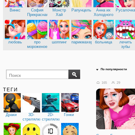
Винкс
София
Монстр
Рапунцель
Анна их
Русалочк
Прекрасная
Хай
Холодного
сердца
Эльза из
Кухня
Холодного
Сары
сердца
любовь
про
шоппинг
парикмахерские
больница
лечить
мороженое
зубы
доктор
По популярности
165
29
ТЕГИ
Драки
3D-
2D-
Гонки
стрелялки
стрелялки