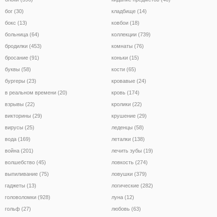
бог (30)
кладбище (14)
бокс (13)
ковбои (18)
больница (64)
коллекции (739)
бродилки (453)
комнаты (76)
бросание (91)
коньки (15)
буквы (58)
кости (65)
бургеры (23)
кровавые (24)
в реальном времени (20)
кровь (174)
взрывы (22)
кролики (22)
викторины (29)
крушение (29)
вирусы (25)
леденцы (58)
вода (169)
леталки (138)
война (201)
лечить зубы (19)
волшебство (45)
ловкость (274)
выпиливание (75)
ловушки (379)
гаджеты (13)
логические (282)
головоломки (928)
луна (12)
гольф (27)
любовь (63)