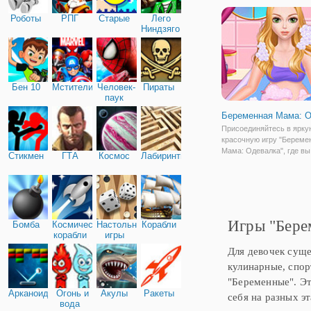
мамочкой, поухаживать 
Роботы
РПГ
Старые
Лего
близнецами. Прекрасной
Ниндзяго
Бен 10
Мстители
Человек-
Пираты
паук
Беременная Мама: 
Присоединяйтесь в ярку
красочную игру "Береме
Мама: Одевалка", где вы
Стикмен
ГТА
Космос
Лабиринты
поможете будущей маме
гардероб. Ведь в нем пр
резкие изменения. Пере
будет гардероб из самы
предметов, в числе
Игры "Бере
Бомба
Космические
Настольные
Корабли
корабли
игры
Для девочек суще
кулинарные, спор
"Беременные". Эт
Арканоид
Огонь и
Акулы
Ракеты
себя на разных э
вода