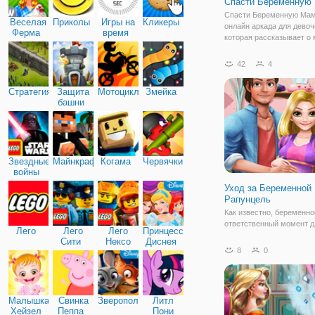
Спасти Беременную
Спасти Беременную Мам
Веселая
Приколы
Игры на
Кликеры
онлайн аркада для девоч
Ферма
время
которая рассказывает о 
будущей маме на 9-ом 
беременности. Ей скоро 
42
4
родить, но она предпочи
проводить время с польз
Стратегия
Защита
Мотоциклы
Змейка
поэтому до сих пор
башни
Звездные
Майнкрафт
Когама
Червячки
войны
Уход за Беременной
Рапунцель
Как известно, беременно
ответственный момент д
Лего
Лего
Лего
Принцессы
пары. И в сказочной сем
Сити
Нексо
Диснея
Рапунцель и Флинна слу
8
0
Найтс
это важное и особое соб
которое перевернет всю 
историю. В онлайн игре "
Беременной
Малышка
Свинка
Зверополис
Литл
Хейзел
Пеппа
Пони