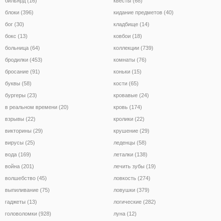
бильярд (16)
квесты (68)
блоки (396)
кидание предметов (40)
бог (30)
кладбище (14)
бокс (13)
ковбои (18)
больница (64)
коллекции (739)
бродилки (453)
комнаты (76)
бросание (91)
коньки (15)
буквы (58)
кости (65)
бургеры (23)
кровавые (24)
в реальном времени (20)
кровь (174)
взрывы (22)
кролики (22)
викторины (29)
крушение (29)
вирусы (25)
леденцы (58)
вода (169)
леталки (138)
война (201)
лечить зубы (19)
волшебство (45)
ловкость (274)
выпиливание (75)
ловушки (379)
гаджеты (13)
логические (282)
головоломки (928)
луна (12)