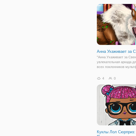
влюблена в него, но скр
свои чувства. В результа
судьба распорядилась та
стали не
Анна Ухаживает за 
"Анна Ухаживает за Свен
увлекательная аркада дл
всех поклонников муль
"Холодное сердце". Здес
окажетесь на игровом по
4
0
поможете оленю Свену
избавиться от всех трав
которые тот получил в ле
Куклы Лол Сюрприз: