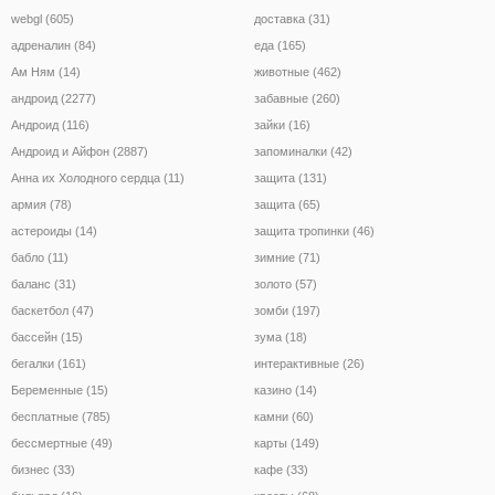
webgl (605)
доставка (31)
адреналин (84)
еда (165)
Ам Ням (14)
животные (462)
андроид (2277)
забавные (260)
Андроид (116)
зайки (16)
Андроид и Айфон (2887)
запоминалки (42)
Анна их Холодного сердца (11)
защита (131)
армия (78)
защита (65)
астероиды (14)
защита тропинки (46)
бабло (11)
зимние (71)
баланс (31)
золото (57)
баскетбол (47)
зомби (197)
бассейн (15)
зума (18)
бегалки (161)
интерактивные (26)
Беременные (15)
казино (14)
бесплатные (785)
камни (60)
бессмертные (49)
карты (149)
бизнес (33)
кафе (33)