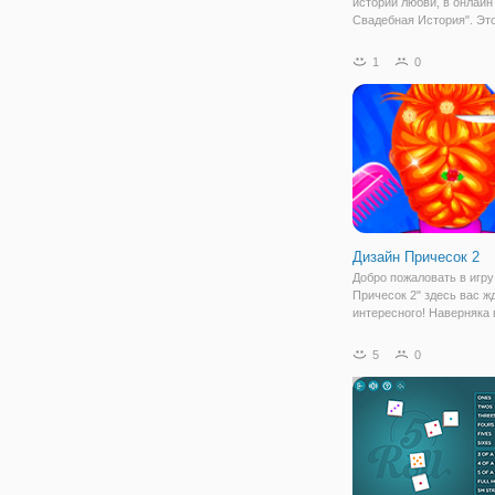
истории любви, в онлайн
Свадебная История". Эт
небольшая аркада для де
которой вы поможете па
1
0
себя узами брака. Игра с
нескольких этапов. На 
Дизайн Причесок 2
Добро пожаловать в игру
Причесок 2" здесь вас ж
интересного! Наверняка 
задавались вопросом : А
себе прическу сделать с
5
0
Но сначала нужно узнат
ли вам новый стиль? Как