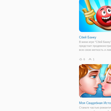
Сбей Банку
В мини игре "Сбей Банку
предстоит продемонстри
всю свою меткость и лов
хотя бы раз стреляли из 
Если да, тогда хорошень
6
1
прицелиться и сбить пар
вам не составит труда. 
вас ждёт
Моя Свадебная Исто
Станьте частью романти