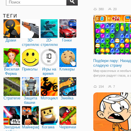
бильярд
карты
380
20
ТЕГИ
Драки
3D-
2D-
Гонки
стрелялки
стрелялки
Подбери пару: Назад
сладкую страну
Веселая
Приколы
Игры на
Кликеры
Мир красочных и необы
Ферма
время
фигурок радует глаза, а
"Подбери пару: назад в 
1" радует своим геймпле
154
7
флеш игра из жанра "три 
сегодня мы перенесемся
Стратегия
Защита
Мотоциклы
Змейка
разноцветных геометрич
башни
Звездные
Майнкрафт
Когама
Червячки