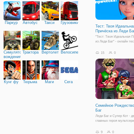
Паркур
Автобус
Такси
Грузовики
Тест: Твоя Идеальна
Причёска из Леди Ба
"Тест: Твоя Идеальная 
из Леди Баг" - онлайн тес
который поможет вам по
какая прическа из мульт
Симулятор
Трактора
Вертолеты
Велосипед
15
0
подходит вам больше вс
вождения
вопрос прически встает 
нами довольно часто. З
пройдете
Кунг фу
Тюрьма
Маги
Сега
Семейное Рождеств
Баг
Леди Баг и Супер Кот - д
главных героя мультсер
Баг". Эти двое вместе у
школе и девушку даже б
9
0