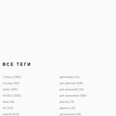
ВСЕ ТЕГИ
1 игрок (3365)
динозавры (51)
3 в ряд (262)
для девочек (638)
action (266)
для малышей (19)
HTML5 (2505)
для мальчиков (586)
idnet (49)
доктор (75)
IO (193)
домино (16)
unity3d (643)
дополнения (50)