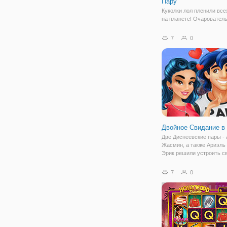
Пару
Куколки лол пленили все
на планете! Очаровател
маленькие куколки с бл
волосами и красивыми 
7
0
напоминают крошечных
дюймовочек. Перед ними
устоит ни одна девочка, 
захочет заполучить
Двойное Свидание в
Две Диснеевские пары - 
Жасмин, а также Ариэль 
Эрик решили устроить с
вдвоем, в онлайн игре "
Свидание в Париже". Те
7
0
нужно выбрать для кажд
одежду. Подберите для к
пары