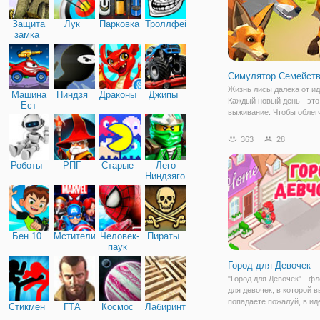
Защита
Лук
Парковка
Троллфейс
замка
Симулятор Семейств
Жизнь лисы далека от и
Машина
Ниндзя
Драконы
Джипы
Каждый новый день - это
Ест
выживание. Чтобы облег
Машину
жизнь, она подружилась 
фермерами. Теперь, каж
363
28
она получает задание от
фермера, в обмен на еду
Роботы
РПГ
Старые
Лего
счастью и к
Ниндзяго
Бен 10
Мстители
Человек-
Пираты
паук
Город для Девочек
"Город для Девочек" - ф
для девочек, в которой в
попадаете пожалуй, в и
Стикмен
ГТА
Космос
Лабиринты
город мечты! Ведь здесь