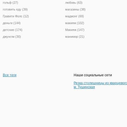
гольф (27)
любовь (63)
готовить еду (39)
магазины (38)
Гравити Фолс (12)
маджонг (69)
деньги (144)
макияж (102)
детские (174)
Макияж (147)
джунгли (30)
маникюр (21)
Все теги
Наши социальные сети
Резка столешницы из кварцевог
м. Тушинская