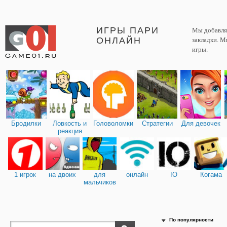
ИГРЫ ПАРИ
Мы добавляе
ОНЛАЙН
закладки. М
игры.
Бродилки
Ловкость и
Головоломки
Стратегии
Для девочек
реакция
1 игрок
на двоих
для
онлайн
IO
Когама
мальчиков
По популярности