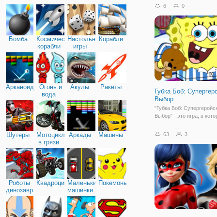
магазинов одежды, сало
6
0
красоты,магазинов для х
прочих мест, которые вс
просто
Бомба
Космические
Настольные
Корабли
корабли
игры
Арканоид
Огонь и
Акулы
Ракеты
Губка Боб: Супергер
вода
Выбор
"Губка Боб: Супергеройс
Выбор" - это игра, в кот
убедитесь в том, что Губ
его любимый друг Патри
Шутеры
Мотоциклы
Аркады
Машины
63
3
любят приключения и го
в грязи
разделить их с вами. Губ
Патрик всегда в курсе, ч
зачастую
Роботы
Квадроциклы
Маленькие
Покемоны
динозавры
машинки