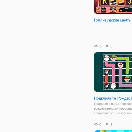
Голливудские мечты
1
0
Подключите Рождес
Соедините пары соответ
рождественских персона
создавая путь между ни
Нажмите / нажмите и пе
для подключения к Рожде
0
1
Играть сейчас!