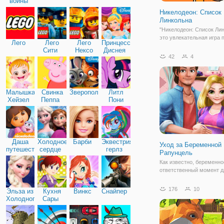
войны
Никелодеон: Список
Линкольна
"Никелодеон: Список Лин
это увлекательная игра 
Лего
Лего
Лего
Принцессы
мотивам мультсериала 
Сити
Нексо
Диснея
шумный дом", который
42
4
Найтс
показывают на канале
Никелодеон. Для тех, кто
курсе, немного расскаже
мультсериале. Он расск
Малышка
Свинка
Зверополис
Литл
Хейзел
Пеппа
Пони
Дружба
Даша
Холодное
Барби
Эквестрия
Уход за Беременной
путешественница
сердце
герлз
Рапунцель
Как известно, беременно
ответственный момент д
пары. И в сказочной сем
Рапунцель и Флинна слу
176
10
Эльза из
Кухня
Винкс
Снайпер
это важное и особое соб
Холодного
Сары
которое перевернет всю 
сердца
историю. В онлайн игре "
Беременной