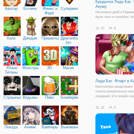
Бродилка Леди Баг:
Акуму
Аватар
Бэтмен
Финес и
Супермен
Несколько дней в Париж
Ферб
было тихо и спокойно. Н
Бражник вновь вышел на
Он нашёл сердце, запол
27
6
обидой, и послал свою а
Отправилась Она в путь,
Халк
Джедаи
Пришельцы
Драгонболл
Леди Баг и Супер Кот во
Зет
Юные
Монстры
3D
Магия
Титаны
Леди Баг: Флирт в К
Кинотеатры продолжают 
списке романтичных мес
свиданий. И в онлайн иг
Страшные
Ведьмы
Пиво
Бомбермен
девочек "Леди Баг: Флирт
вы отправитесь вместе 
31
5
Котиком и Леди Баг в кин
ночной сеанс. Пока что 
из
Поезда
Аниме
Вампиры
Выживание