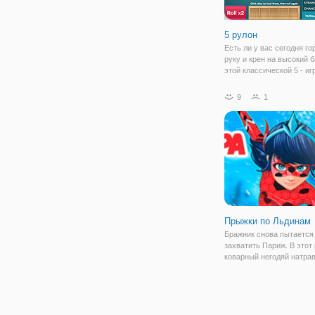
5 рулон
Есть ли у вас сегодня г
руку и крен на высокий б
этой классической 5 - игр
Попробовать свои силы в
игры в кости, свернуть с
9
1
и посмотрите на пары, 3 
полные залы, и натуралы
Прыжки по Льдинам
Бражник снова пытается
захватить Париж. В этот 
коварный негодяй натра
на тренера по катанию н
Филиппа Канделоро. Нов
заморозил город и превр
огромный ледяной каток.
парижане в