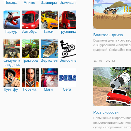
грузовику, а
Поезда
Аниме
Вампиры
Выживание
Паркур
Автобус
Такси
Грузовики
Водитель джипа
Водитель джипа - это ве
с 30 уровнями и потряс
графикой. Собирайте мо
перебирая их или выпол
с вращением, чтобы пол
Симулятор
Трактора
Вертолеты
Велосипед
79
13
монеты. Вы можете купи
вождения
автомобили в гараже и
модернизировать
Кунг фу
Тюрьма
Маги
Сега
Рост скорости
Повышение скорости по
присоединиться рас, ис
супер - спортивных авт