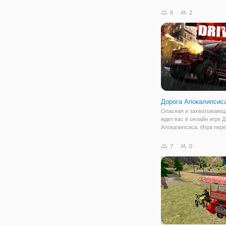
на уникальных внедоро
треков. Как вы выигрывае
8
2
вы можете использовать
бонусы, чтобы изменить
автомобили или
Дорога Апокалипсис
Опасная и захватывающ
ждет вас в онлайн игре 
Апокалипсиса. Игра пере
мир зомби-апокалипсиса,
улицах города вы все б
7
0
встречаете мертвецов, 
свежей крови. Здесь вы 
управлять