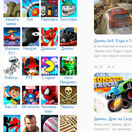
поднимитесь на холмы!
Наслаждайтесь поездкой
Защита
Лук
Парковка
Троллфейс
замка
Джипы 4х4: Езда в Г
В бесплатной интернет-и
Машина
Ниндзя
Драконы
Джипы
"Джипы 4х4: Езда в Горах
Ест
ждет настоящее испытан
Машину
прочность. Ведь здесь в
предстоит проделать пут
97
4
джипе в горах. Сложная 
местность состоит из
Роботы
РПГ
Старые
Лего
многочисленных ловуше
Ниндзяго
Бен 10
Мстители
Человек-
Пираты
паук
Джипы: Драг на Скор
Флеш игра "Джипы: Драг 
Скорость" - не типичная 