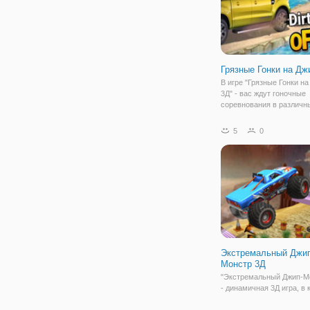
Грязные Гонки на Дж
В игре "Грязные Гонки н
3Д" - вас ждут гоночные
соревнования в различн
прохладных условиях, та
зеленое поле, пустыня и 
5
0
Сыграйте в игру с качес
реалистичной графикой! 
игре 3 игровых
Экстремальный Джип
Монстр 3Д
"Экстремальный Джип-М
- динамичная 3Д игра, в 
вам предстоит совершат
множество экстремальн