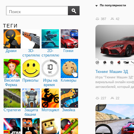
По популярности
387
42
ТЕГИ
Драки
3D-
2D-
Гонки
стрелялки
стрелялки
Тюнинг Машин 3Д
Игра "Тюнинг Машин 3Д" 
Веселая
Приколы
Игры на
Кликеры
вириальный онлайн конф
Ферма
время
автомобилей, который д
возможность извинить в
вид машины от А до Я. И
227
22
включает в себя все во
модели легковых машин 
Стратегия
Защита
Мотоциклы
Змейка
Для того чтобы
башни