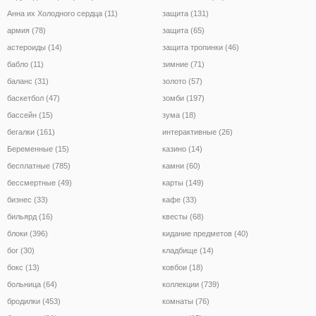
Анна их Холодного сердца (11)
защита (131)
армия (78)
защита (65)
астероиды (14)
защита тропинки (46)
бабло (11)
зимние (71)
баланс (31)
золото (57)
баскетбол (47)
зомби (197)
бассейн (15)
зума (18)
бегалки (161)
интерактивные (26)
Беременные (15)
казино (14)
бесплатные (785)
камни (60)
бессмертные (49)
карты (149)
бизнес (33)
кафе (33)
бильярд (16)
квесты (68)
блоки (396)
кидание предметов (40)
бог (30)
кладбище (14)
бокс (13)
ковбои (18)
больница (64)
коллекции (739)
бродилки (453)
комнаты (76)