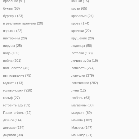
бросание (91)
коньки (15)
буквы (58)
кости (65)
бургеры (23)
кровавые (24)
в реальном времени (20)
кровь (174)
взрывы (22)
кролики (22)
викторины (29)
крушение (29)
вирусы (25)
леденцы (58)
вода (169)
леталки (138)
война (201)
лечить зубы (19)
волшебство (45)
ловкость (274)
выпиливание (75)
ловушки (379)
гаджеты (13)
логические (282)
головоломки (928)
луна (12)
гольф (27)
любовь (63)
готовить еду (39)
магазины (38)
Гравити Фолс (12)
маджонг (69)
деньги (144)
макияж (102)
детские (174)
Макияж (147)
джунгли (30)
маникюр (21)