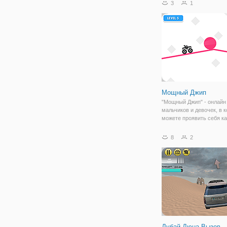
3
1
трюков. Здесь под ваши
управлением будет джип
задача заключается в то
проехать по
Мощный Джип
"Мощный Джип" - онлайн 
мальчиков и девочек, в 
можете проявить себя ка
мощным гонщиком. Здес
окажетесь в мире нарис
8
2
линий и простых платфо
задача заключается в то
проехать
Дубай Дюна Вызов