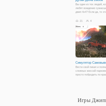
Вы один из тех людей, к
любят вождение сумас
джип 4х4? Если да, то эт
вас. “Дубай дрифт симул
3Д” позволит вам ощути
21
4
сторону. Выбери свой л
джип 4х4 и показать миру
вас
Симулятор Самовыв
Вести свой пикап и полн
сложных миссий парковк
просто побродить по кра
горной местности.
Игры Джипы