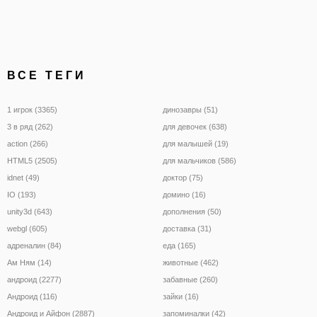
ВСЕ ТЕГИ
1 игрок (3365)
динозавры (51)
3 в ряд (262)
для девочек (638)
action (266)
для малышей (19)
HTML5 (2505)
для мальчиков (586)
idnet (49)
доктор (75)
IO (193)
домино (16)
unity3d (643)
дополнения (50)
webgl (605)
доставка (31)
адреналин (84)
еда (165)
Ам Ням (14)
животные (462)
андроид (2277)
забавные (260)
Андроид (116)
зайки (16)
Андроид и Айфон (2887)
запоминалки (42)