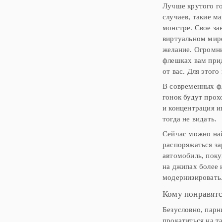
Лучше крутого г
случаев, такие м
монстре. Свое за
виртуальном мире
желание. Огромн
флешках вам прид
от вас. Для этог
В современных фл
гонок будут прох
и концентрация и
тогда не видать.
Сейчас можно най
распоряжаться за
автомобиль, поку
на джипах более 
модернизировать
Кому понравятс
Безусловно, парн
прокатиться на т