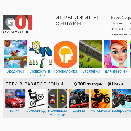
ИГРЫ ДЖИПЫ
На этой стр
ОНЛАЙН
этот интелл
несомненным
почему игра
Бродилки
Ловкость и
Головоломки
Стратегии
Для девочек
реакция
ТЕГИ В РАЗДЕЛЕ ГОНКИ
ТОП по годам
Новые
гонки
велосипед
маленькие
джипы
мотоциклы
квадроцик
машинки