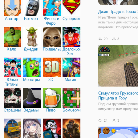
Джип Прадо в Горах
Игра "Джип Прадо в Горах
Аватар
Бэтмен
Финес и
Супермен
испытания для настояще
Ферб
водителя! Это превосход
с вождением джипа, в ко
можете продемонстриро
29
3
навыки езды по бездоро
игры проста - вы должны
Халк
Джедаи
Пришельцы
Драгонболл
попытаться
Зет
Юные
Монстры
3D
Магия
Титаны
Симулятор Грузовог
Прицепа в Гору
Подъем грузовой прицеп
симулятор вам предстои
Страшные
Ведьмы
Пиво
Бомбермен
водителем грузовика! Го
вы вести грузовик? Езжа
24
3
грузовике и ведите его к
назначения. Доставьте гр
бревнам и прикрепите бр