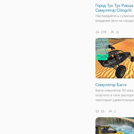
Город Тук Тук Рикша 
Симулятор Chingchi
Наслаждайтесь сумасш
вождения авто на городс
дороге, как водитель тук 
моторикша. Не упустите
178
11
возможность погонять в
реального вождения мот
Проверьте свои навыки 
в авто Тук Тук Тук Тук
Симулятор Багги
Багги симулятор 3D игра,
получите в свое распор
некоторые удивительные
средствами и 4 карты с 
окружающей среде, что
15
1
исследовать, они ждут в
ездить и получать удово
столько,