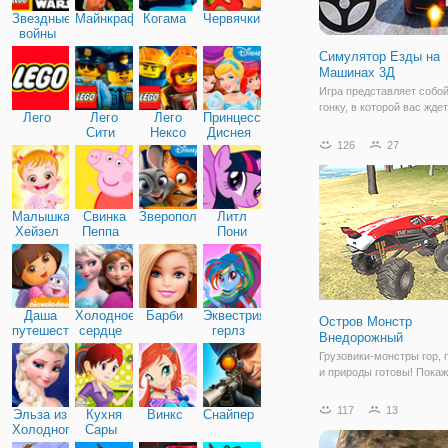
Звездные
Майнкрафт
Когама
Червячки
войны
Симулятор Езды на
Машинах 3Д
Игра представляет собо
гонку, в которой вас ждет
Лего
Лего
Лего
Принцессы
качественная графика и
Сити
Нексо
Диснея
увлекательный геймплей
126
27
Найтс
вашим управлением джип
треке рядом - другие соп
Также на каждом уровне
предстоит проехать
Малышка
Свинка
Зверополис
Литл
Хейзел
Пеппа
Пони
Дружба
Даша
Холодное
Барби
Эквестрия
Остров Монстр
путешественница
сердце
герлз
Внедорожный
Грузовики-монстры гор,
и природы готовы! Покаж
навыки в сложной местн
Покажите себя на специ
117
13
Эльза из
Кухня
Винкс
Снайпер
пандусах, предназначен
Холодного
Сары
грузовиков-монстров, и
сердца