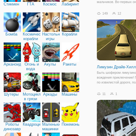
мальчиков. Во-первых о
Стикмен
ГТА
Космос
Лабиринты
отличается своей механ
Вместо привычных клав
149
12
стрелок вам предстоит
использовать мышь и кл
по педали, представленн
Бомба
Космические
Настольные
Корабли
корабли
игры
Арканоид
Огонь и
Акулы
Ракеты
Лимузин Драйв-Хилл
вода
Быть шофером лимузина
вождения приключение! 
по извилистой дороге, п
кривых на горной тропе 
всех пассажиров из нуж
Шутеры
Мотоциклы
Аркады
Машины
11
1
места. Проверить свое
в грязи
водительское мастерств
выполнить все уровни
Роботы
Квадроциклы
Маленькие
Покемоны
динозавры
машинки