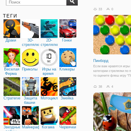
бильярд
карты
33
0
ТЕГИ
Драки
3D-
2D-
Гонки
стрелялки
стрелялки
Пинборд
Если вам нравятся игры 
Веселая
Приколы
Игры на
Кликеры
категории стрелялки по 
Ферма
время
то оцените флеш игру "П
которой вам предстоит 
не шарики, а красочные 
38
4
Они находятся на доске 
хаотичном порядке, ваша
Стратегия
Защита
Мотоциклы
Змейка
очистить
башни
Звездные
Майнкрафт
Когама
Червячки