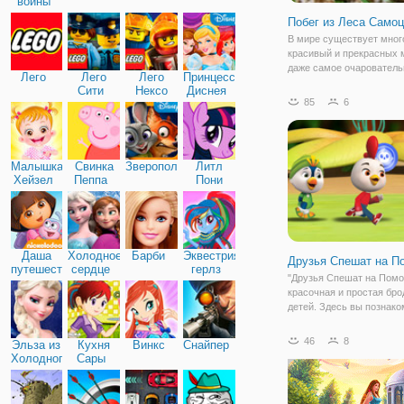
войны
Побег из Леса Само
В мире существует мног
красивый и прекрасных 
даже самое очарователь
Лего
Лего
Лего
Принцессы
умиротворяющее место 
Сити
Нексо
Диснея
превратиться в страшну
85
6
Найтс
ловушку. В игре "Побег и
Самоцветов", вы окажет
волшебном и цветущем 
Малышка
Свинка
Зверополис
Литл
Хейзел
Пеппа
Пони
Дружба
Даша
Холодное
Барби
Эквестрия
Друзья Спешат на 
путешественница
сердце
герлз
"Друзья Спешат на Помо
красочная и простая бро
детей. Здесь вы познако
юными птенцами по име
Род, Пенни и Броуди, ко
46
8
Эльза из
Кухня
Винкс
Снайпер
всегда готовы защитить 
Холодного
Сары
гнезда от вторжения про
сердца