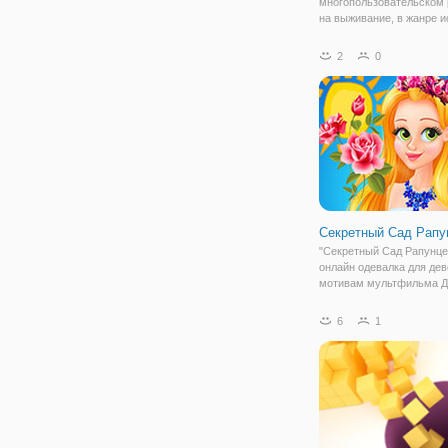
многопользовательском
на выживание, в жанре и
вам предстоит оказаться
окружении многочисленн
2
0
которые здесь с одной
единственной целью - ст
мощной и
Секретный Сад Рапу
"Секретный Сад Рапунце
онлайн одевалка для дев
мотивам мультфильма Д
Принцесса здесь предст
более современном обра
6
1
поэтому неудивительно, 
решила устроить вечери
Давайте поможем