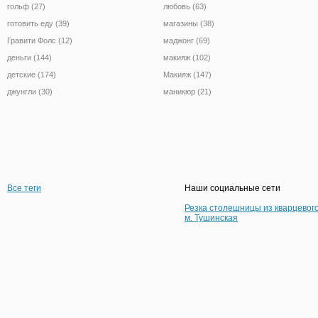
гольф (27)
любовь (63)
готовить еду (39)
магазины (38)
Гравити Фолс (12)
маджонг (69)
деньги (144)
макияж (102)
детские (174)
Макияж (147)
джунгли (30)
маникюр (21)
Все теги
Наши социальные сети
Резка столешницы из кварцевог
м. Тушинская