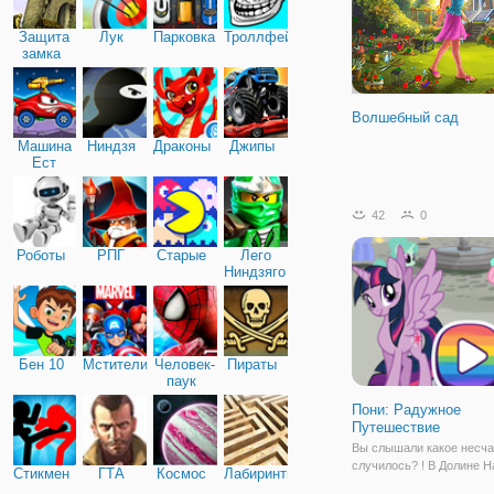
Защита
Лук
Парковка
Троллфейс
замка
Волшебный сад
Машина
Ниндзя
Драконы
Джипы
Ест
Машину
42
0
Роботы
РПГ
Старые
Лего
Ниндзяго
Бен 10
Мстители
Человек-
Пираты
паук
Пони: Радужное
Путешествие
Вы слышали какое несча
случилось? ! В Долине Н
Стикмен
ГТА
Космос
Лабиринты
цвет пропал! Все вокруг 