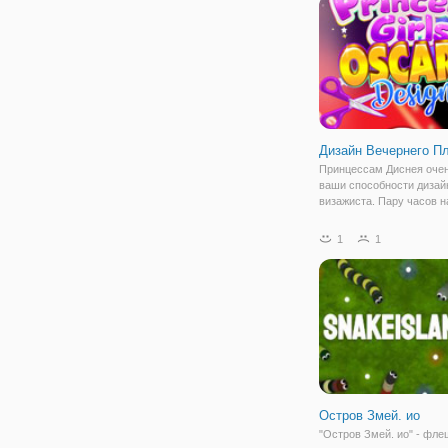
цветов. Вам
Дизайн Вечернего П
Принцессам Диснея оче
ваши способности дизай
визажиста. Пару часов н
принцессы получили пр
на Оскар, главное событ
1
1
Девушки должны выгляде
настоящие богини. Дава
поможем
Остров Змей. ио
"Остров Змей. ио" - фле