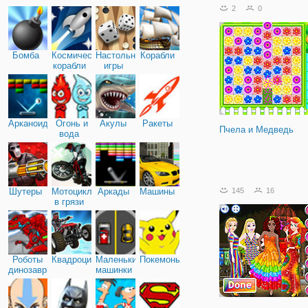
бесцветным и даже милы
2
0
так же потеряли свой р
цвет. Нужно срочно, что -
делать! Давайте вместе
нашим славным
Бомба
Космические
Настольные
Корабли
корабли
игры
Арканоид
Огонь и
Акулы
Ракеты
Пчела и Медведь
вода
Шутеры
Мотоциклы
Аркады
Машины
145
16
в грязи
Роботы
Квадроциклы
Маленькие
Покемоны
динозавры
машинки