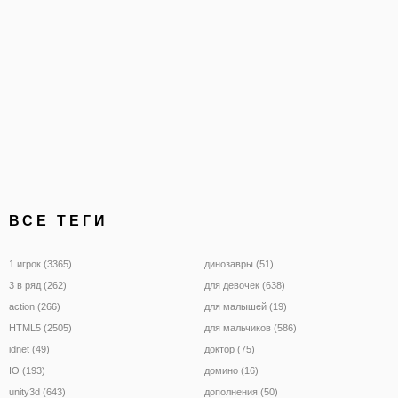
ВСЕ ТЕГИ
1 игрок (3365)
динозавры (51)
3 в ряд (262)
для девочек (638)
action (266)
для малышей (19)
HTML5 (2505)
для мальчиков (586)
idnet (49)
доктор (75)
IO (193)
домино (16)
unity3d (643)
дополнения (50)