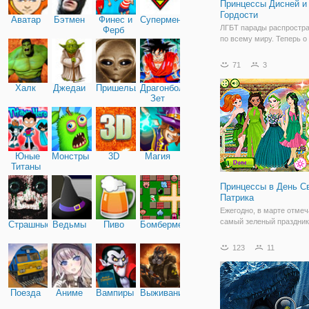
Принцессы Дисней и
Гордости
Аватар
Бэтмен
Финес и
Супермен
ЛГБТ парады распростр
Ферб
по всему миру. Теперь о
можем услышать не толь
Средств Массовой Инфо
71
3
но и в онлайн версиях иг
Например, слегка затрон
Халк
Джедаи
Пришельцы
Драгонболл
тему, игра одевалка "Пр
Зет
Дисней и День
Юные
Монстры
3D
Магия
Титаны
Принцессы в День С
Патрика
Ежегодно, в марте отмеч
самый зеленый праздник
Страшные
Ведьмы
Пиво
Бомбермен
котором вы наверняка
наслышаны. Мы говорим
123
11
Святого Патрика. Но это
отмечают не только ирла
и принцессы Дисней. В о
игре для девочек
Поезда
Аниме
Вампиры
Выживание