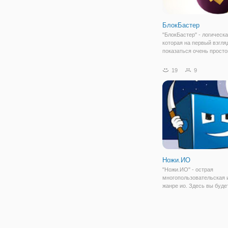
БлокБастер
"БлокБастер" - логическа
которая на первый взгля
показаться очень просто
торопитесь с выводами. 
чем заключается суть и
19
9
игровом поле вы видите
разноцветные блоки, ко
образуют ту
Ножи.ИО
"Ножи.ИО" - острая
многопользовательская и
жанре ио. Здесь вы буде
против игроков с других 
чтобы узнать, кто самый
самый живучий. Вашим
персонажем в данной игр
кубик, который может