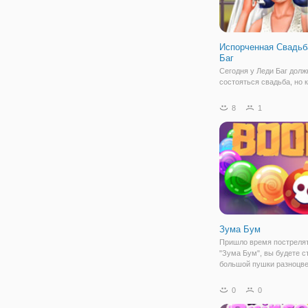
Испорченная Свадьб
Баг
Сегодня у Леди Баг долж
состояться свадьба, но к
все пошло не по плану и
вместо радости на лице
8
1
можно наблюдать лишь г
слезы. Давайте поможе
исправить это, в онлайн 
Зума Бум
Пришло время пострелят
"Зума Бум", вы будете с
большой пушки разноцв
шариками. Пушка будет
находиться внизу, а в ц
0
0
длинная дорожка. По ней
передвигаться шарики р