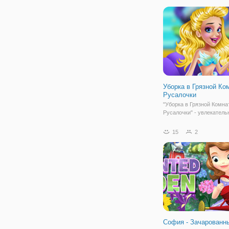
Уборка в Грязной Ко
Русалочки
"Уборка в Грязной Комна
Русалочки" - увлекател
аркада для девочек, в ко
поможете русалочке нав
15
2
порядок. У молодой руса
комнате творится насто
бардак, но все это попр
Сейчас везде
София - Зачарованн