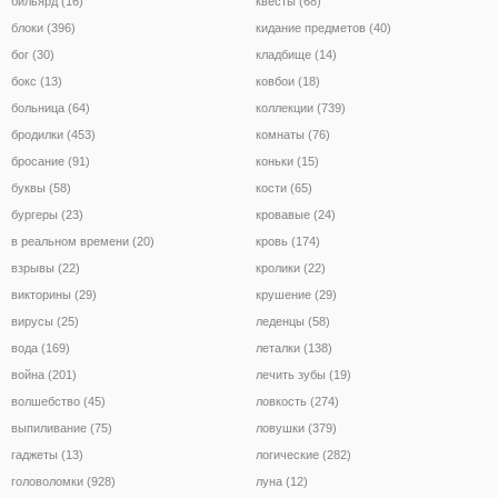
бильярд (16)
квесты (68)
блоки (396)
кидание предметов (40)
бог (30)
кладбище (14)
бокс (13)
ковбои (18)
больница (64)
коллекции (739)
бродилки (453)
комнаты (76)
бросание (91)
коньки (15)
буквы (58)
кости (65)
бургеры (23)
кровавые (24)
в реальном времени (20)
кровь (174)
взрывы (22)
кролики (22)
викторины (29)
крушение (29)
вирусы (25)
леденцы (58)
вода (169)
леталки (138)
война (201)
лечить зубы (19)
волшебство (45)
ловкость (274)
выпиливание (75)
ловушки (379)
гаджеты (13)
логические (282)
головоломки (928)
луна (12)