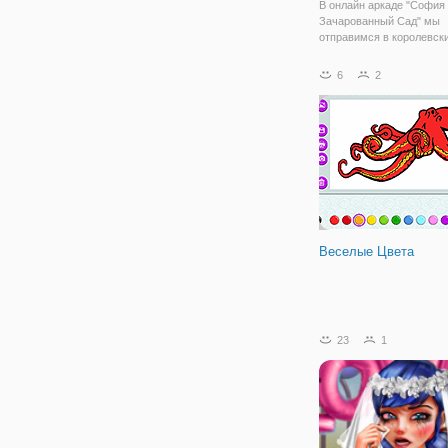
В онлайн аркаде "София 
Зачарованный Сад" мы
отправимся в королевски
и будут разворачиватьс
действия. Принцесса С
6
2
близка с природой и жив
поэтому она решила пос
возле фонтана волшебн
Веселые Цвета
23
1