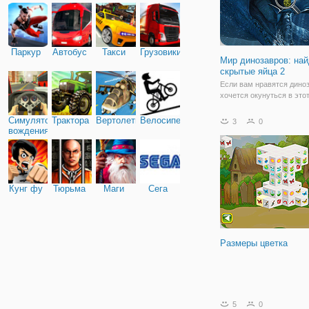
Паркур
Автобус
Такси
Грузовики
Мир динозавров: на
скрытые яйца 2
Если вам нравятся дино
хочется окунуться в это
просто увидеть изображ
созданий, присоединяйте
Симулятор
Трактора
Вертолеты
Велосипед
3
0
онлайн игру "Мир диноза
вождения
найди скрытые яйца 2". 
онлайн игра на внимател
которой
Кунг фу
Тюрьма
Маги
Сега
Размеры цветка
5
0