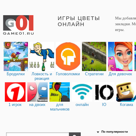
ИГРЫ ЦВЕТЫ
Мы добавляе
ОНЛАЙН
закладки. М
игры.
Бродилки
Ловкость и
Головоломки
Стратегии
Для девочек
реакция
1 игрок
на двоих
для
онлайн
IO
Когама
мальчиков
По популярности