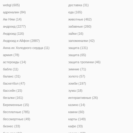
webgl (605)
доставка (31)
адреналин (84)
еда (165)
Ам Ням (14)
животные (462)
андроид (2277)
забавные (260)
Андроид (116)
зайки (16)
Андроид и Айфон (2887)
запоминалки (42)
Анна их Холодного сердца (11)
защита (131)
армия (78)
защита (65)
астероиды (14)
защита тропинки (46)
бабло (11)
зимние (71)
баланс (31)
золото (57)
баскетбол (47)
зомби (197)
бассейн (15)
зума (18)
бегалки (161)
интерактивные (26)
Беременные (15)
казино (14)
бесплатные (785)
камни (60)
бессмертные (49)
карты (149)
бизнес (33)
кафе (33)