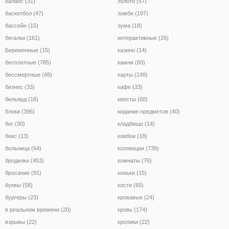
баланс (31)
золото (57)
баскетбол (47)
зомби (197)
бассейн (15)
зума (18)
бегалки (161)
интерактивные (26)
Беременные (15)
казино (14)
бесплатные (785)
камни (60)
бессмертные (49)
карты (149)
бизнес (33)
кафе (33)
бильярд (16)
квесты (68)
блоки (396)
кидание предметов (40)
бог (30)
кладбище (14)
бокс (13)
ковбои (18)
больница (64)
коллекции (739)
бродилки (453)
комнаты (76)
бросание (91)
коньки (15)
буквы (58)
кости (65)
бургеры (23)
кровавые (24)
в реальном времени (20)
кровь (174)
взрывы (22)
кролики (22)