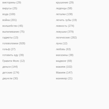
викторины (29)
крушение (29)
вирусы (25)
леденцы (58)
вода (169)
леталки (138)
война (201)
лечить зубы (19)
волшебство (45)
ловкость (274)
выпиливание (75)
ловушки (379)
гаджеты (13)
логические (282)
головоломки (928)
луна (12)
гольф (27)
любовь (63)
готовить еду (39)
магазины (38)
Гравити Фолс (12)
маджонг (69)
деньги (144)
макияж (102)
детские (174)
Макияж (147)
джунгли (30)
маникюр (21)