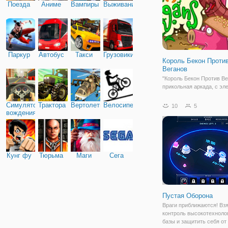
Поезда
Аниме
Вампиры
Выживание
Паркур
Автобус
Такси
Грузовики
Король Бекон Проти
Веганов
"Король Бекон Против Ве
прикольная аркада, с э
игр из серии "защита тро
Здесь вы окажетесь в б
Симулятор
Трактора
Вертолеты
Велосипед
10
5
мире продуктов питания,
вождения
разделились на два лаге
любят мясо, а веганы пр
Кунг фу
Тюрьма
Маги
Сега
Пустая Оборона
Враги приближаются! Взя
контроль высокотехноло
базы и защитить себя от