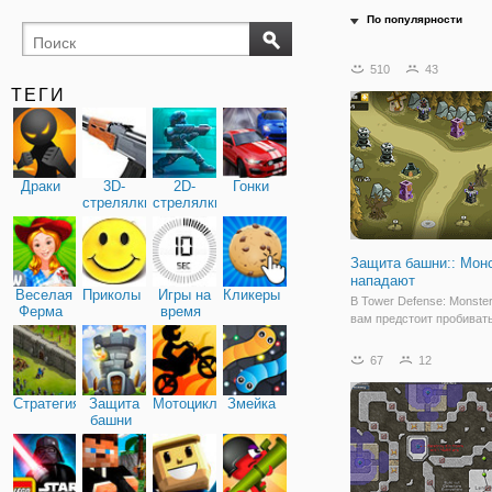
По популярности
510
43
ТЕГИ
Драки
3D-
2D-
Гонки
стрелялки
стрелялки
Защита башни:: Мон
нападают
Веселая
Приколы
Игры на
Кликеры
В Tower Defense: Monste
Ферма
время
вам предстоит пробиват
волны противников на о
уровнях. Размещайте ба
67
12
сборных местах, которы
различные типы атак, по
Стратегия
Защита
Мотоциклы
Змейка
улучшайте их, чтобы им
башни
возможность