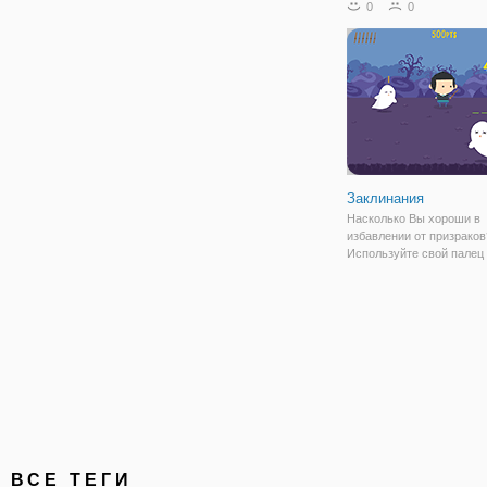
0
0
время является ключевы
выиграть битву.
Заклинания
Насколько Вы хороши в
избавлении от призраков
Используйте свой палец
мышь, чтобы нарисоват
символы, которые вы ви
чтобы развеять призраки
медленно продвигаться к
Лучше быть быстрым, по
ВСЕ ТЕГИ