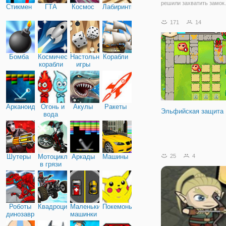
решили захватить замок.
Стикмен
ГТА
Космос
Лабиринты
не знали, что у королевс
стража, которая готова д
171
14
любому врагу. Проявите 
стратег и защитите замо
Бомба
Космические
Настольные
Корабли
корабли
игры
Арканоид
Огонь и
Акулы
Ракеты
Эльфийская защита
вода
Шутеры
Мотоциклы
Аркады
Машины
25
4
в грязи
Роботы
Квадроциклы
Маленькие
Покемоны
динозавры
машинки