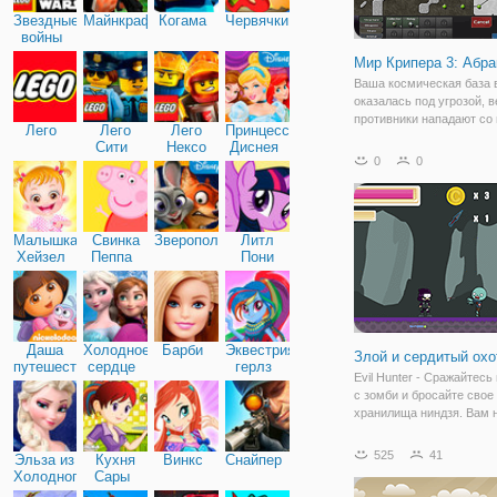
Звездные
Майнкрафт
Когама
Червячки
войны
Мир Крипера 3: Абра
Ваша космическая база 
оказалась под угрозой, в
противники нападают со
Лего
Лего
Лего
Принцессы
сторон. Но вместо сдер
Сити
Нексо
Диснея
единиц, которыми они м
0
0
Найтс
атаковать территорию, о
используют жидкое веще
распространяющееся по
Малышка
Свинка
Зверополис
Литл
Хейзел
Пеппа
Пони
Дружба
Даша
Холодное
Барби
Эквестрия
Злой и сердитый охо
путешественница
сердце
герлз
Evil Hunter - Сражайтесь
с зомби и бросайте свое
хранилища ниндзя. Вам 
победить их, чтобы зара
монеты и купить новые
525
41
Эльза из
Кухня
Винкс
Снайпер
обновления для вас. Вы
Холодного
Сары
выбрать хорошие обновл
сердца