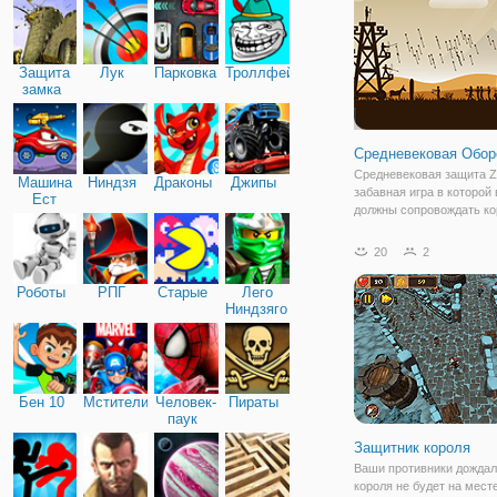
себя в
Защита
Лук
Парковка
Троллфейс
замка
Средневековая Обор
Средневековая защита Z
Машина
Ниндзя
Драконы
Джипы
забавная игра в которой
Ест
должны сопровождать ко
Машину
путешествие через пуст
Пейзаж наводнен зомби.
20
2
лучников, чтобы стрелят
на карету короля! У вас 
Роботы
РПГ
Старые
Лего
башня, которая
Ниндзяго
Бен 10
Мстители
Человек-
Пираты
паук
Защитник короля
Ваши противники дождал
короля не будет на мест