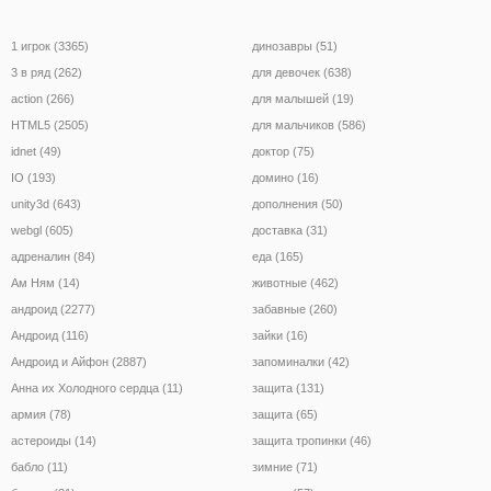
1 игрок (3365)
динозавры (51)
3 в ряд (262)
для девочек (638)
action (266)
для малышей (19)
HTML5 (2505)
для мальчиков (586)
idnet (49)
доктор (75)
IO (193)
домино (16)
unity3d (643)
дополнения (50)
webgl (605)
доставка (31)
адреналин (84)
еда (165)
Ам Ням (14)
животные (462)
андроид (2277)
забавные (260)
Андроид (116)
зайки (16)
Андроид и Айфон (2887)
запоминалки (42)
Анна их Холодного сердца (11)
защита (131)
армия (78)
защита (65)
астероиды (14)
защита тропинки (46)
бабло (11)
зимние (71)