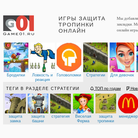
ИГРЫ ЗАЩИТА
Мы добавляе
ТРОПИНКИ
закладки. М
ОНЛАЙН
онлайн игры
Бродилки
Ловкость и
Головоломки
Стратегии
Для девочек
реакция
ТЕГИ В РАЗДЕЛЕ СТРАТЕГИИ
ТОП по годам
Нов
защита
защита
стратегия
Веселая
защита
менеджер
замка
башни
Ферма
тропинки