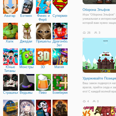
Оборона Эльфов
Игра "Оборона Эльфов" 
Аватар
Бэтмен
Финес и
Супермен
уникальная и интересная
Ферб
которой вам нужно защи
крепость эльфов от нап
орков и разных врагов. К
26
3
эльфийскому замку при
целые полчища орков и 
Халк
Джедаи
Пришельцы
Драгонболл
монстров,
Зет
Юные
Монстры
3D
Магия
Титаны
Удерживайте Позици
Ваш замок подвергся на
врагов, прийти сюда и з
его! С каждой волной вра
Страшные
Ведьмы
Пиво
Бомбермен
увеличиваться мощность
конечном итоге вы проиг
4
0
вы будете получать деньг
вы играете в эту игру, в