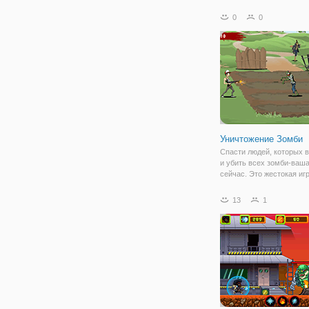
волн в пустоте обороны.
технологии и использова
0
0
нужные навыки в нужное
Сможете ли вы выжить в
волны
Уничтожение Зомби
Спасти людей, которых 
и убить всех зомби-ваша
сейчас. Это жестокая игр
вы не убьете зомби до то
прибудет на вашу позици
13
1
съедят. Удачи!