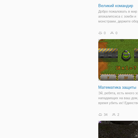
Великий командир
Добро пожаловать в мир
апокалипсиса с зомби и
монстрами, держите обо
стреляйте по врагам. Эк
бесконечными врагами с
0
0
различными скинами и 
опасности, стреляйте в н
вы не можете убить
Математика защиты
Эй, ребята, есть много з
нападающих на ваш дом
время убить их! Единств
оружие, которое у вас ест
пушка, и единственный 
34
2
использовать ее-ответит
математические вопросы
долго вы