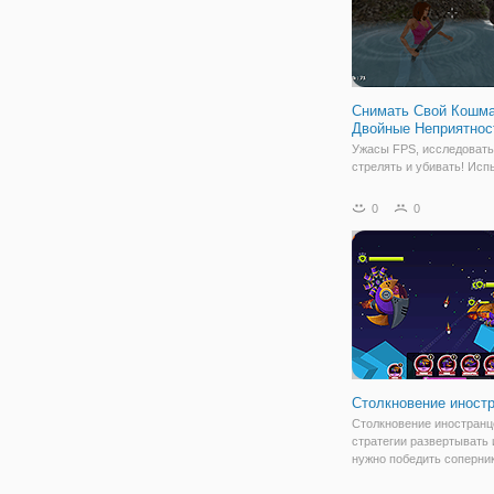
Снимать Свой Кошма
Двойные Неприятнос
Ужасы FPS, исследовать
стрелять и убивать! Исп
страх и зло в ваши ночн
кошмары! Исследуйте ле
0
0
городской квартал и кан
Грузы из пушки! Два ко
бонусный уровень! Новы
2020 Ваш Кошмар Тольк
Столкновение иност
Столкновение иностранц
стратегии развертывать 
нужно победить соперник
развернув корабли приш
Выбрав нужное судно в 