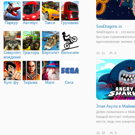
Паркур
Автобус
Такси
Грузовики
SeaDragons io
SeaDragons io - это весе
быстрая соревновательн
вдохновленная змеями.
играете за мифического 
похожего на Несси, живу
Симулятор
Трактора
Вертолеты
Велосипед
11
0
глубинах морей, борюще
вождения
выживание среди других
подобных. Вы
Кунг фу
Тюрьма
Маги
Сега
Злая Акула в Майам
Добро пожаловать в Май
Каждый мечтает побыват
месте, ведь оно олицетв
настоящий рай на Земле
только даже в раю случ
32
5