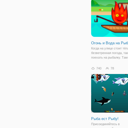
малышами и будет помо
мамам по уходу.
Огонь и Вода на Ры
Когда на улице стоит тёп
безветренная погода, так
поехать на рыбалку. Та
отдохнуть от ежедневной
побыть в гармонии с собо
740
78
"Огонь и Вода на Рыбалк
маленькие друзья реши
Рыба ест Рыбу!
Присоединяйтесь в