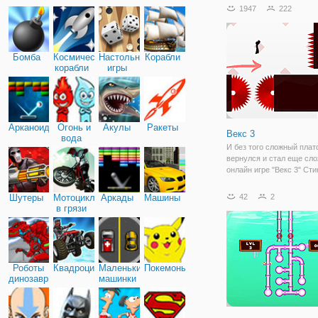
отправляемся исследов
1947
222
локацию этой песочницы
вы окажетесь в окружен
серых блоков. В
Бомба
Космические
Настольные
Корабли
корабли
игры
Арканоид
Огонь и
Акулы
Ракеты
Векс 3
вода
И без того сложный пла
вернулся и стал еще сло
онлайн игре "Векс 3" Ст
ждут самые разные испы
локации, напоминающий 
Шутеры
Мотоциклы
Аркады
Машины
42
2
лабиринт, в котором вас
в грязи
карабкаться по стенам, 
Роботы
Квадроциклы
Маленькие
Покемоны
динозавры
машинки