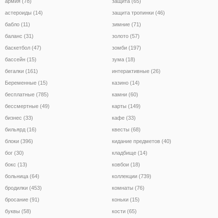
армия (78)
защита (65)
астероиды (14)
защита тропинки (46)
бабло (11)
зимние (71)
баланс (31)
золото (57)
баскетбол (47)
зомби (197)
бассейн (15)
зума (18)
бегалки (161)
интерактивные (26)
Беременные (15)
казино (14)
бесплатные (785)
камни (60)
бессмертные (49)
карты (149)
бизнес (33)
кафе (33)
бильярд (16)
квесты (68)
блоки (396)
кидание предметов (40)
бог (30)
кладбище (14)
бокс (13)
ковбои (18)
больница (64)
коллекции (739)
бродилки (453)
комнаты (76)
бросание (91)
коньки (15)
буквы (58)
кости (65)