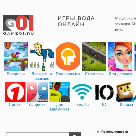
ИГРЫ ВОДА
Мы добавляе
ОНЛАЙН
закладки. М
игры.
Бродилки
Ловкость и
Головоломки
Стратегии
Для девочек
реакция
1 игрок
на двоих
для
онлайн
IO
Когама
мальчиков
По популярности