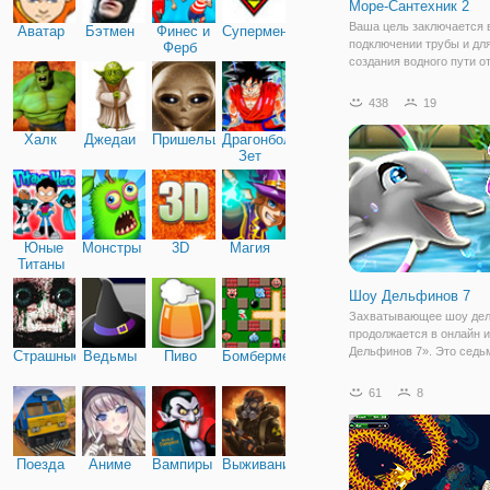
Море-Сантехник 2
Ваша цель заключается 
Аватар
Бэтмен
Финес и
Супермен
подключении трубы и дл
Ферб
создания водного пути о
к контейнерам. Заполнит
водой и канализацию до 
438
19
уровня. Наслаждаться к
спокойной атмосферой э
Халк
Джедаи
Пришельцы
Драгонболл
и
Зет
Юные
Монстры
3D
Магия
Титаны
Шоу Дельфинов 7
Захватывающее шоу де
продолжается в онлайн 
Дельфинов 7». Это седь
Страшные
Ведьмы
Пиво
Бомбермен
бесплатных игр в данном
которые доступны не тол
61
8
компьютерах, но и на м
устройствах. В новой ча
можем
Поезда
Аниме
Вампиры
Выживание