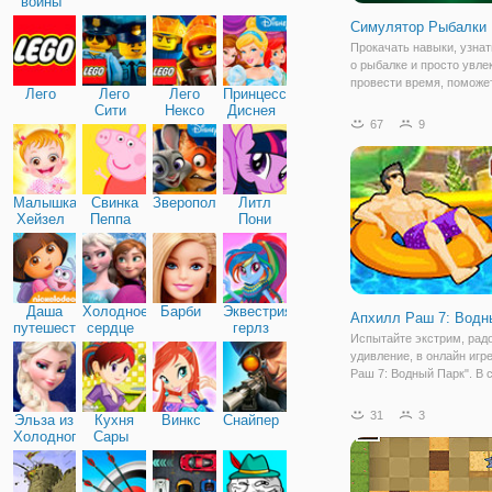
войны
Симулятор Рыбалки
Прокачать навыки, узна
о рыбалке и просто увле
провести время, поможе
Лего
Лего
Лего
Принцессы
симулятор рыбалки онла
Сити
Нексо
Диснея
"Симулятор Рыбалки". З
67
9
Найтс
перенесетесь на речку, 
рыбачить хоть весь день
руках
Малышка
Свинка
Зверополис
Литл
Хейзел
Пеппа
Пони
Дружба
Даша
Холодное
Барби
Эквестрия
Апхилл Раш 7: Водн
путешественница
сердце
герлз
Испытайте экстрим, радо
удивление, в онлайн игр
Раш 7: Водный Парк". В 
части игры вас ждет ещ
препятствий и дополнени
31
3
Эльза из
Кухня
Винкс
Снайпер
Действия разворачивают
Холодного
Сары
водных аттракционах. З
сердца
игрока