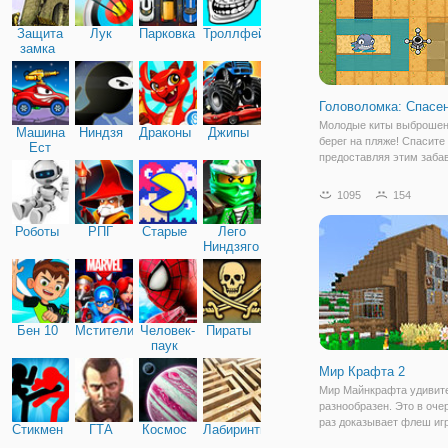
Защита
Лук
Парковка
Троллфейс
замка
Головоломка: Спасе
Молодые киты выброшен
Машина
Ниндзя
Драконы
Джипы
берег на пляже! Спасите 
Ест
предоставляя этим заб
Машину
китам доступ к морской в
онлайн игре "Головоломк
1095
154
Спасение Кита". В этой 
игре вам предстоит испо
Роботы
РПГ
Старые
Лего
свою смекалку и
Ниндзяго
Бен 10
Мстители
Человек-
Пираты
паук
Мир Крафта 2
Мир Майнкрафта удивит
разнообразен. Это в оче
раз доказывает флеш иг
Стикмен
ГТА
Космос
Лабиринты
Крафта 2", в которой мы