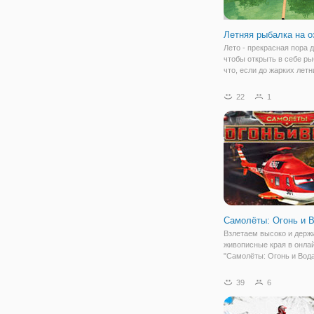
Летняя рыбалка на о
Лето - прекрасная пора д
чтобы открыть в себе ры
что, если до жарких летн
еще далеко? Прокачать 
узнать больше о рыбалке
22
1
увлекательно провести 
поможет симулятор рыб
Самолёты: Огонь и 
Взлетаем высоко и держ
живописные края в онлай
"Самолёты: Огонь и Вода
увлекательная игра по 
мультфильма "Самолеты
39
6
которая отлично подойде
проведения свободного 
взрослых и