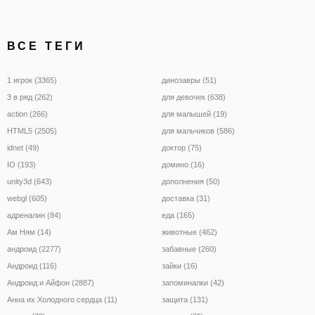
ВСЕ ТЕГИ
1 игрок (3365)
динозавры (51)
3 в ряд (262)
для девочек (638)
action (266)
для малышей (19)
HTML5 (2505)
для мальчиков (586)
idnet (49)
доктор (75)
IO (193)
домино (16)
unity3d (643)
дополнения (50)
webgl (605)
доставка (31)
адреналин (84)
еда (165)
Ам Ням (14)
животные (462)
андроид (2277)
забавные (260)
Андроид (116)
зайки (16)
Андроид и Айфон (2887)
запоминалки (42)
Анна их Холодного сердца (11)
защита (131)