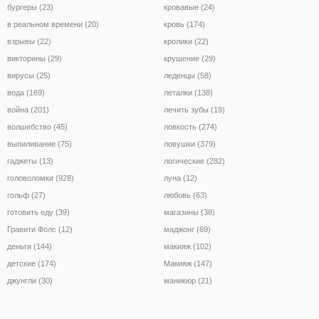
бургеры (23)
кровавые (24)
в реальном времени (20)
кровь (174)
взрывы (22)
кролики (22)
викторины (29)
крушение (29)
вирусы (25)
леденцы (58)
вода (169)
леталки (138)
война (201)
лечить зубы (19)
волшебство (45)
ловкость (274)
выпиливание (75)
ловушки (379)
гаджеты (13)
логические (282)
головоломки (928)
луна (12)
гольф (27)
любовь (63)
готовить еду (39)
магазины (38)
Гравити Фолс (12)
маджонг (69)
деньги (144)
макияж (102)
детские (174)
Макияж (147)
джунгли (30)
маникюр (21)