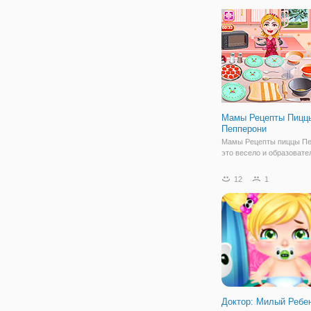
проблемы. В один прекр
день у песчаных берегов
появилась акула.
Мамы Рецепты Пицц
Пепперони
Мамы Рецепты пиццы Пе
это весело и образоват
игры приготовления, Как
пиццу Пепперони! Начал
12
1
тесто для пиццы! Предв
разогрейте духовку до 21
добавьте воду, соль и др
мерный
Доктор: Милый Ребе