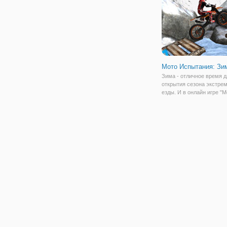
Мото Испытания: Зи
Зима - отличное время д
открытия сезона экстре
езды. И в онлайн игре "М
Испытания: Зима" наш
мотоциклист решил улов
момент и бросить вызов 
Теперь он выехал в горн
местность, где раньше 