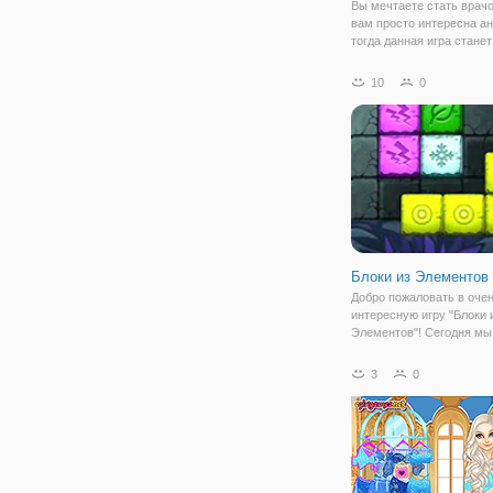
Вы мечтаете стать врачо
вам просто интересна а
тогда данная игра стане
альтернативой для позн
медицины. В этой игре в
10
0
врачом педиатром, для 
маленьких ребёночков. 
Блоки из Элементов
Добро пожаловать в оче
интересную игру "Блоки 
Элементов"! Сегодня мы
предоставляем возможн
сыграть в блоки из элеме
3
0
игра для любителей бло
интересных головоломок
способны хорошо разить