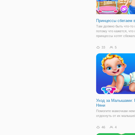
Принцессы сбегаем 
Там должно быть что-то 
потому что кажется, что 
принцессы хотят сбежат
жениться на чужих земля
качестве примера ледян
33
5
принцесса мечтает о Ар
свадьба, одетый в вост
наряд. Элли всегда
Уход за Малышами: 
Няни
Помогите мамочкам нем
отдохнуть от их малыше
Целыми днями, мамы тол
делают, что ухаживают з
46
4
малышами. А что если н
няню, которая будет лад