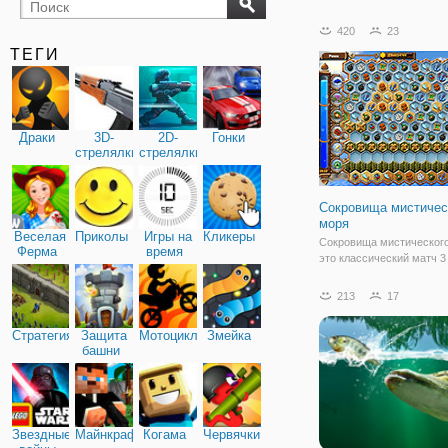
бильярд
карты
420
23
ТЕГИ
Драки
3D-
2D-
Гонки
стрелялки
стрелялки
Сокровища мистичес
моря
Веселая
Приколы
Игры на
Кликеры
Сокровища мистического
Ферма
время
это классический матч 3
водой пиратский сеттинг
время будет ограничено,
213
17
удалить все плитки с к
фоном. Переключить вещ
Стратегия
Защита
Мотоциклы
Змейка
завершить свою цель. Уд
башни
Звездные
Майнкрафт
Когама
Червячки