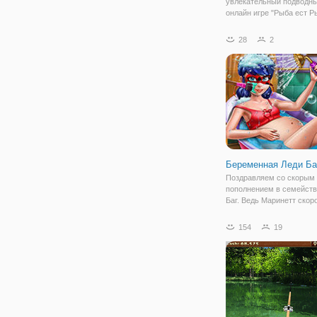
увлекательный подводны
онлайн игре "Рыба ест Ры
небольшая бродилка на д
которой вы будете играть
28
2
маленькую рыбку. Ваша 
сделать из нее большую
хищную. Для этого, вам
Беременная Леди Ба
Поздравляем со скорым
пополнением в семейств
Баг. Ведь Маринетт скор
мамой. Вы наслышаны, 
беременность не самый 
154
19
период для будущей мам
изменения в организме и
внешнем виде являются