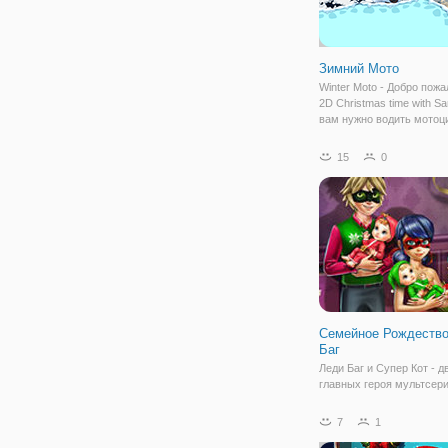
Зимний Мото
Winter Moto - Добро пожа
2D Christmas time with Sa
вам нужно водить мотоц
собирать монеты и поку
новые мотоциклы для ез
15
0
Выберите свой любимый
и сделайте потрясающие
Семейное Рождеств
Баг
Леди Баг и Супер Кот - д
главных героя мультсер
Баг". Эти двое вместе у
школе и девушку даже б
7
1
влюблена в него, но скр
свои чувства. В результа