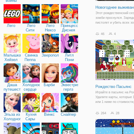
войны
Новогоднее выжива
Этот рождественский се
зомби проснулся. Заряд
пистолет и убить всех з
Лего
Лего
Лего
Принцессы
смертоносных животных
Сити
Нексо
Диснея
собираются убить вас. 
46
4
Найтс
свою команду, чтобы
присоединиться и убить 
больше, чтобы
Малышка
Свинка
Зверополис
Литл
Хейзел
Пеппа
Пони
Дружба
Даша
Холодное
Барби
Эквестрия
Рождество Пасьянс
путешественница
сердце
герлз
Играйте в пасьянс на Ро
Удалите карты, которые
или 1 ниже по стоимости
открытая карта на дне.
264
28
Эльза из
Кухня
Винкс
Снайпер
Холодного
Сары
сердца