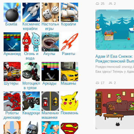
Наслаждайтесь этой нов
25
2
очаровательной и захв
игры red ball с рождеств
тематикой. Вас ждет эпи
приключение,
Бомба
Космические
Настольные
Корабли
корабли
игры
Арканоид
Огонь и
Акулы
Ракеты
Адам И Ева Снежок:
вода
Рождественский Вып
Рождественский эпизод 
Ева здесь! Теперь у Ада
особая миссия. Принест
новогодней елке!
Шутеры
Мотоциклы
Аркады
Машины
17
2
в грязи
Роботы
Квадроциклы
Маленькие
Покемоны
динозавры
машинки