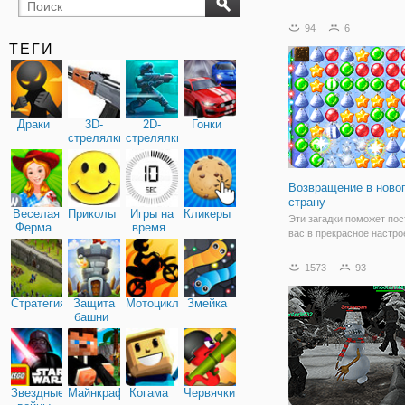
бильярд
карты
94
6
ТЕГИ
Драки
3D-
2D-
Гонки
стрелялки
стрелялки
Возвращение в ново
страну
Веселая
Приколы
Игры на
Кликеры
Эти загадки поможет пос
Ферма
время
вас в прекрасное настро
праздничным сезоном.
1573
93
Стратегия
Защита
Мотоциклы
Змейка
башни
Звездные
Майнкрафт
Когама
Червячки