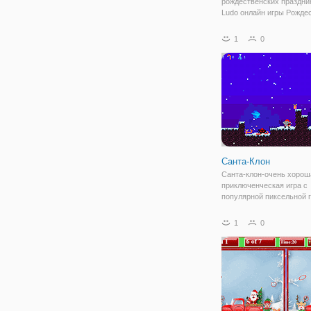
рождественских праздни
Ludo онлайн игры Рождес
игре есть 3 режима: - пр
игра против компьютера 
1
0
автономном режиме) - о
играть со случайно под
людей
Санта-Клон
Санта-клон-очень хорош
приключенческая игра с
популярной пиксельной 
и атмосферой Рождества
каждом раунде в роли Са
1
0
Клауса двигаться вокруг 
собирать рождественски
преодолеть препятствия,