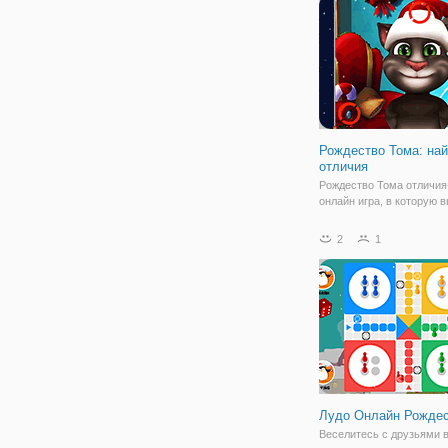
судьба распорядилась та
стали не
Рождество Тома: на
отличия
Рождество Тома отличия
онлайн игра, в которую 
играть бесплатно. Найти
различия между двумя
2
1
изображениями с наши
Томом. Ваша задача най
отличий на каждой карти
очистить уровень.
Лудо Онлайн Рожде
Веселитесь с друзьями 