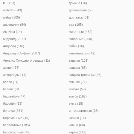
IO (193)
домино (16)
unity3d (643)
дополнения (50)
webgl (605)
доставка (31)
адреналин (84)
еда (165)
Ам Ням (14)
животные (462)
андроид (2277)
забавные (260)
Андроид (116)
зайки (16)
Андроид и Айфон (2887)
запоминалки (42)
Анна их Холодного сердца (11)
защита (131)
армия (78)
защита (65)
астероиды (14)
защита тропинки (46)
бабло (11)
зимние (71)
баланс (31)
золото (57)
баскетбол (47)
зомби (197)
бассейн (15)
зума (18)
бегалки (161)
интерактивные (26)
Беременные (15)
казино (14)
бесплатные (785)
камни (60)
бессмертные (49)
карты (149)