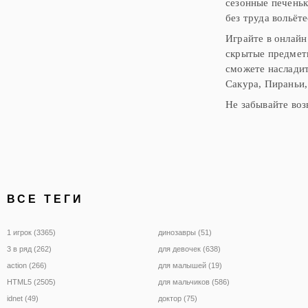
сезонные печеньк
без труда вольёт
Играйте в онлайн
скрытые предме
сможете наслади
Сакура, Пираньи
Не забывайте воз
ВСЕ ТЕГИ
1 игрок (3365)
динозавры (51)
3 в ряд (262)
для девочек (638)
action (266)
для малышей (19)
HTML5 (2505)
для мальчиков (586)
idnet (49)
доктор (75)