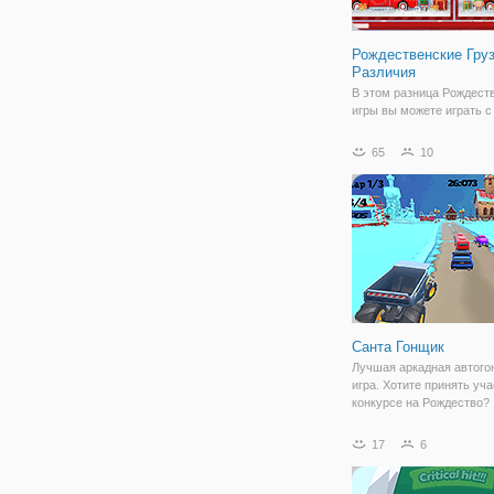
Рождественские Гру
Различия
В этом разница Рождест
игры вы можете играть с
рождественских грузовик
все семь различий в ка
65
10
изображении и выиграть 
прежде чем время, чтоб
подняться. У вас достат
времени, и это будет
Санта Гонщик
Лучшая аркадная автого
игра. Хотите принять уча
конкурсе на Рождество?
Независимо от того, хот
соревноваться со своим
17
6
вы можете запустить гонк
но стать самым быстрым
завершить