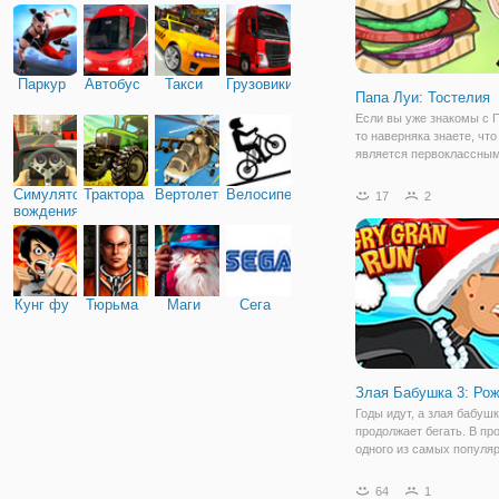
Паркур
Автобус
Такси
Грузовики
Папа Луи: Тостелия
Если вы уже знакомы с 
то наверняка знаете, что
является первоклассны
поваром, который кажды
открывает все новые и 
Симулятор
Трактора
Вертолеты
Велосипед
17
2
заведения. Но онлайн иг
вождения
Луи: Тостелия" - это онл
аркада, которая
Кунг фу
Тюрьма
Маги
Сега
Злая Бабушка 3: Ро
Годы идут, а злая бабуш
продолжает бегать. В пр
одного из самых популя
любимых раннеров, мы
представляем следующу
64
1