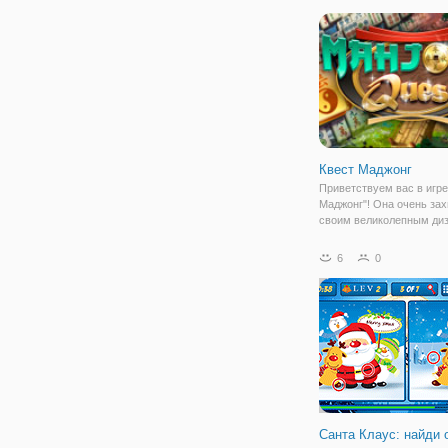
"Злая Бабушка 3: Рождес
Теперь побег из психиат
клиники навеян
Квест Маджонг
Приветствуем вас в игре
Маджонг"! Она очень за
своим великолепным ди
временами года. Это но
классического маджонга
6
0
непременно обрадует ва
Потому- что кроме чуде
успокаивающей
Санта Клаус: найди 