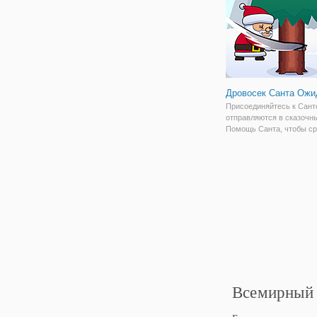
Дровосек Санта Ожи
Присоединяйтесь к Сант
отправляются в сказочны
Помощь Санта, чтобы ср
елку. Получаете деньги з
открыть маленький эльф
обновления для Санта и 
маленький помощник. До
скорости и
Всемирный 