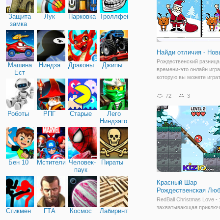
Защита
Лук
Парковка
Троллфейс
замка
Найди отличия - Нов
Рождественский разница
Машина
Ниндзя
Драконы
Джипы
времени-это онлайн игра
Ест
которую вы можете игра
Машину
бесплатно. У вас есть гл
понимание? Играть в игр
72
3
Рождественский разница
времени, чтобы проверит
Роботы
РПГ
Старые
Лего
картинки о Рождестве оч
Ниндзяго
Бен 10
Мстители
Человек-
Пираты
паук
Красный Шар
Рождественская Лю
RedBall Christmas Love - 
захватывающая приключ
Стикмен
ГТА
Космос
Лабиринты
платформенная игра!