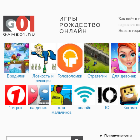
ИГРЫ
Как поёт в 
РОЖДЕСТВО
наравне с о
ОНЛАЙН
Нового года
Бродилки
Ловкость и
Головоломки
Стратегии
Для девочек
реакция
1 игрок
на двоих
для
онлайн
IO
Когама
мальчиков
По популярности