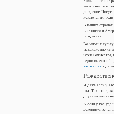
Большинство стра
зависимости от и
рождение Иисуса 
исключения люди
В наших странах 
частности в Амер
Рождества.
Во многих культу
традиционно явля
Отец Рождества, 
герои имеют общи
же любовь
к даре
Рождествен
И даже если у ва
год. Так что даж
другими зимними
А если у вас уде
декорируя зелёну