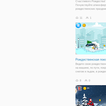
Счастливого Рождества!
Почувствуйте атмосфер
рождественских праздник
онлайн игру "Санта Клау
отличия". Это флеш игра
11
1
поиск отличий, в которо
предстоит проявить сво
внимательность и
Рождественская пое
Ведите свою рождествен
на машине, по пути, пок
снегом и льдом, в рожд
приводе на y8. Собирай
и покупайте новые авто
8
0
чтобы ездить. Используй
магазин, чтобы обновить
мощность и