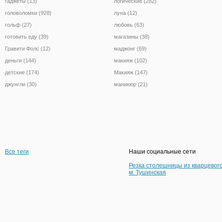
гаджеты (13)
логические (282)
головоломки (928)
луна (12)
гольф (27)
любовь (63)
готовить еду (39)
магазины (38)
Гравити Фолс (12)
маджонг (69)
деньги (144)
макияж (102)
детские (174)
Макияж (147)
джунгли (30)
маникюр (21)
Все теги
Наши социальные сети
Резка столешницы из кварцевог
м. Тушинская