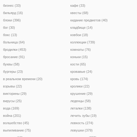
бизнес (33)
кафе (33)
бильярд (16)
квесты (68)
блоки (396)
кидание предметов (40)
бог (30)
кладбище (14)
бокс (13)
ковбои (18)
больница (64)
коллекции (739)
бродилки (453)
комнаты (76)
бросание (91)
коньки (15)
буквы (58)
кости (65)
бургеры (23)
кровавые (24)
в реальном времени (20)
кровь (174)
взрывы (22)
кролики (22)
викторины (29)
крушение (29)
вирусы (25)
леденцы (58)
вода (169)
леталки (138)
война (201)
лечить зубы (19)
волшебство (45)
ловкость (274)
выпиливание (75)
ловушки (379)