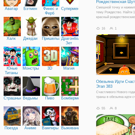
Рождественская Шут
Смешной точку и нажмит
Аватар
Бэтмен
Финес и
Супермен
тему Рождество. Найти 
Ферб
красный рождественские
16
1
Халк
Джедаи
Пришельцы
Драгонболл
Зет
Юные
Монстры
3D
Магия
Титаны
Обезьяна Идти Счас
Этап 383
Счастливого Нового год
транш в обезьяна идти 
Страшные
Ведьмы
Пиво
Бомбермен
точку и нажмите приклю
серия выпущена специал
55
8
празднованию грядущего
года. Сделать это нытье
счастлива в последний р
году!
Поезда
Аниме
Вампиры
Выживание