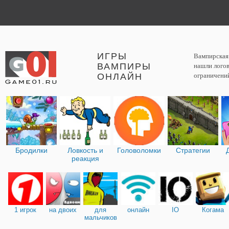
ИГРЫ
Вампирская 
ВАМПИРЫ
нашли логов
ОНЛАЙН
ограничений
Бродилки
Ловкость и
Головоломки
Стратегии
реакция
1 игрок
на двоих
для
онлайн
IO
Когама
мальчиков