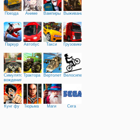
Поезда
Аниме
Вампиры
Выживание
Паркур
Автобус
Такси
Грузовики
Симулятор
Трактора
Вертолеты
Велосипед
вождения
Кунг фу
Тюрьма
Маги
Сега