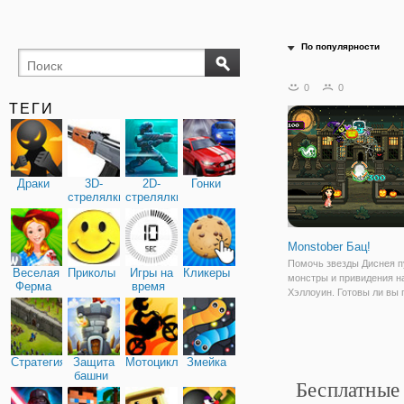
По популярности
0
0
ТЕГИ
Драки
3D-
2D-
Гонки
стрелялки
стрелялки
Monstober Бац!
Помочь звезды Диснея п
Веселая
Приколы
Игры на
Кликеры
монстры и привидения н
Ферма
время
Хэллоуин. Готовы ли вы 
настоящий террор?
Стратегия
Защита
Мотоциклы
Змейка
башни
Бесплатные