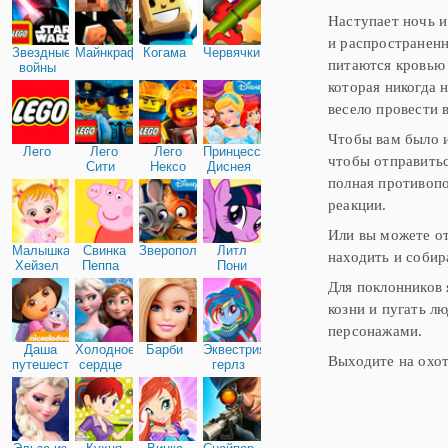
Наступает ночь и
и распространенн
Звездные
Майнкрафт
Когама
Червячки
питаются кровью 
войны
которая никогда 
весело провести 
Чтобы вам было и
Лего
Лего
Лего
Принцессы
чтобы отправить
Сити
Нексо
Диснея
Найтс
полная противопо
реакции.
Или вы можете от
Малышка
Свинка
Зверополис
Литл
находить и собир
Хейзел
Пеппа
Пони
Дружба
Для поклонников 
козни и пугать л
персонажами.
Даша
Холодное
Барби
Эквестрия
Выходите на охот
путешественница
сердце
герлз