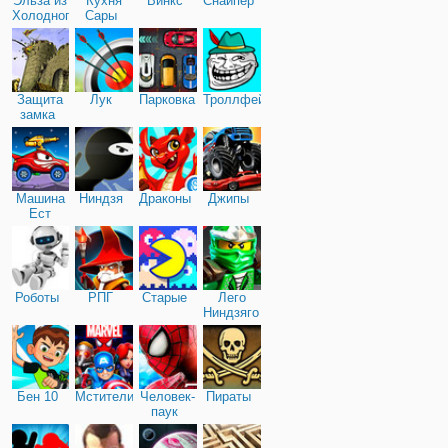
Эльза из
Кухня
Винкс
Снайпер
Холодного
Сары
сердца
Защита
Лук
Парковка
Троллфейс
замка
Машина
Ниндзя
Драконы
Джипы
Ест
Машину
Роботы
РПГ
Старые
Лего
Ниндзяго
Бен 10
Мстители
Человек-
Пираты
паук