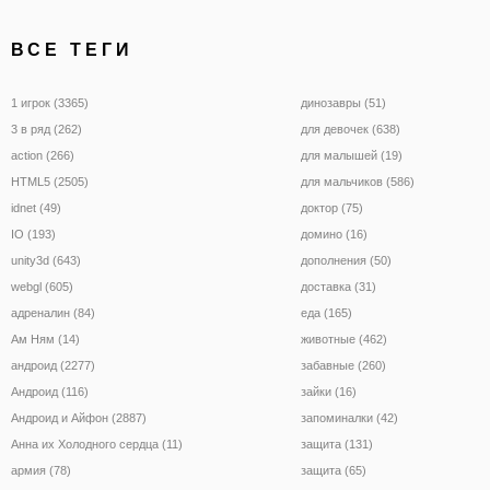
ВСЕ ТЕГИ
1 игрок (3365)
динозавры (51)
3 в ряд (262)
для девочек (638)
action (266)
для малышей (19)
HTML5 (2505)
для мальчиков (586)
idnet (49)
доктор (75)
IO (193)
домино (16)
unity3d (643)
дополнения (50)
webgl (605)
доставка (31)
адреналин (84)
еда (165)
Ам Ням (14)
животные (462)
андроид (2277)
забавные (260)
Андроид (116)
зайки (16)
Андроид и Айфон (2887)
запоминалки (42)
Анна их Холодного сердца (11)
защита (131)
армия (78)
защита (65)