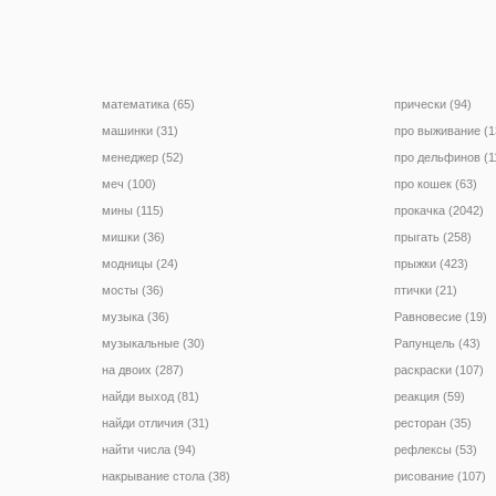
математика (65)
прически (94)
машинки (31)
про выживание (1
менеджер (52)
про дельфинов (1
меч (100)
про кошек (63)
мины (115)
прокачка (2042)
мишки (36)
прыгать (258)
модницы (24)
прыжки (423)
мосты (36)
птички (21)
музыка (36)
Равновесие (19)
музыкальные (30)
Рапунцель (43)
на двоих (287)
раскраски (107)
найди выход (81)
реакция (59)
найди отличия (31)
ресторан (35)
найти числа (94)
рефлексы (53)
накрывание стола (38)
рисование (107)