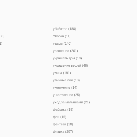
убийство (180)
33)
Уборка (11)
1)
удары (140)
уклонение (261)
украшать дом (19)
украшение вещей (48)
улица (191)
уличные бои (18)
умножение (14)
уничтожение (25)
уход за малышами (21)
фабрика (19)
феи (15)
фентези (18)
физика (207)