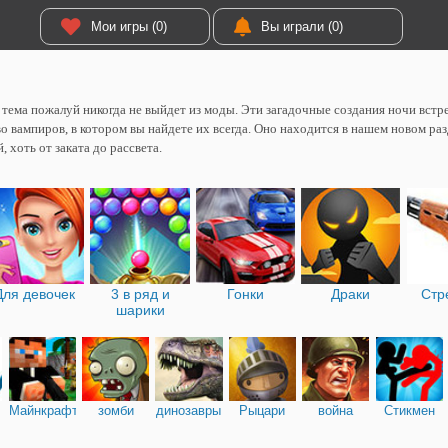
Мои игры (0)
Вы играли (0)
тема пожалуй никогда не выйдет из моды. Эти загадочные создания ночи встре
о вампиров, в котором вы найдете их всегда. Оно находится в нашем новом раз
, хоть от заката до рассвета.
Для девочек
3 в ряд и
Гонки
Драки
Стр
шарики
Майнкрафт
зомби
динозавры
Рыцари
война
Стикмен