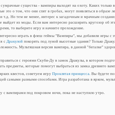
 сумрачные существа - вампиры выходят на охоту. Каких только 
ые это о том, что они спят в гробах, могут появляться в образе
и т.д. Но тем не менее, интерес к загадочным и мрачным создания
не выйдет из моды. Если вам интересно расширить кругозор об эт
время, то выберите игру и начните прохождение.
нтересно играть в флеш геймы "Вампиры", мы добавили игры с эти
ся с
Дракулой
покорять под луной высотные здания? Только Дракул
ложность. Мультяшная версия вампира, в данной "бегалке" здоро
правиться с героями Скуби-Ду в замок Дракулы, в котором подго
ать предметы, которые помогут выбраться из замка древнего ва
ярких квестов, советуем игру
Проклятая принцесса.
Вы будете пом
юдей самыми разными способами. Игра разработана в ярком, муль
у с вампирами под покровом ночи, пока не наступило утро.