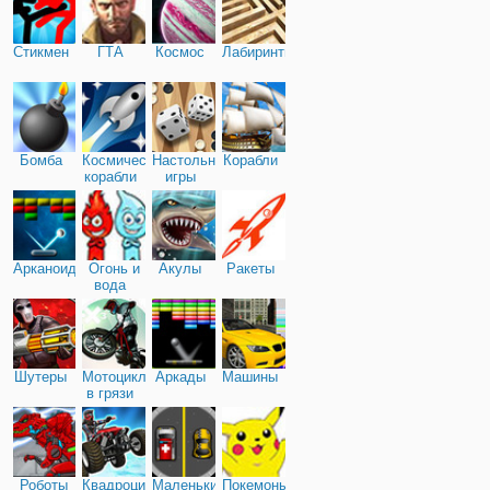
Стикмен
ГТА
Космос
Лабиринты
Бомба
Космические
Настольные
Корабли
корабли
игры
Арканоид
Огонь и
Акулы
Ракеты
вода
Шутеры
Мотоциклы
Аркады
Машины
в грязи
Роботы
Квадроциклы
Маленькие
Покемоны