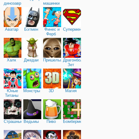
динозавры
машинки
Аватар
Бэтмен
Финес и
Супермен
Ферб
Халк
Джедаи
Пришельцы
Драгонболл
Зет
Юные
Монстры
3D
Магия
Титаны
Страшные
Ведьмы
Пиво
Бомбермен