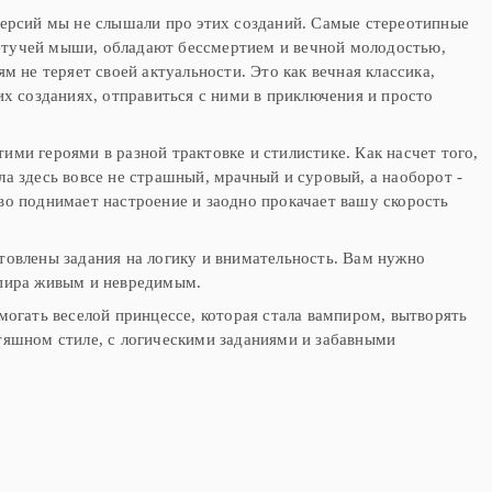
версий мы не слышали про этих созданий. Самые стереотипные
 летучей мыши, обладают бессмертием и вечной молодостью,
м не теряет своей актуальности. Это как вечная классика,
их созданиях, отправиться с ними в приключения и просто
ми героями в разной трактовке и стилистике. Как насчет того,
а здесь вовсе не страшный, мрачный и суровый, а наоборот -
во поднимает настроение и заодно прокачает вашу скорость
товлены задания на логику и внимательность. Вам нужно
мпира живым и невредимым.
огать веселой принцессе, которая стала вампиром, вытворять
тяшном стиле, с логическими заданиями и забавными