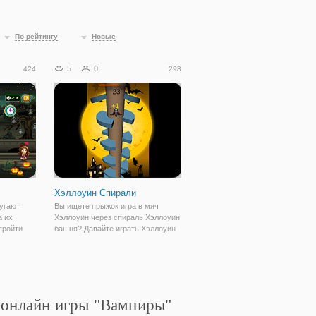
По рейтингу
Новые
5
0
424
298
Хэллоуин Спирали
угают
Вы ищете прыжок игра в мяч
а их
Хэллоуин через спираль Хэллоуин
пройти
башня? Давайте играть Хэллоуин
спирали прыжок игра Хэллоуин
последних тенденций на рынке.
Мы знаем, что Хэллоуин спираль
Jump-это лучший источник, чтобы
дать вам
 онлайн игры "Вампиры"