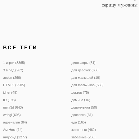
сердцу мужчины л
ВСЕ ТЕГИ
1 игрок (3365)
динозавры (51)
3 в ряд (262)
для девочек (638)
action (266)
для малышей (19)
HTML5 (2505)
для мальчиков (586)
idnet (49)
доктор (75)
IO (193)
домино (16)
unity3d (643)
дополнения (50)
webgl (605)
доставка (31)
адреналин (84)
еда (165)
Ам Ням (14)
животные (462)
андроид (2277)
забавные (260)