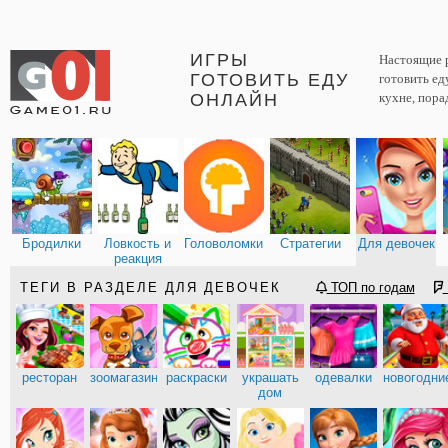
ИГРЫ
Настоящие р
ГОТОВИТЬ ЕДУ
готовить ед
ОНЛАЙН
кухне, пора
Бродилки
Ловкость и
Головоломки
Стратегии
Для девочек
реакция
ТЕГИ В РАЗДЕЛЕ ДЛЯ ДЕВОЧЕК
ТОП по годам
ресторан
зоомагазин
раскраски
украшать
одевалки
новогодни
дом