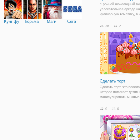
"Тройной шоколадный бис
увлекательная аркада на
кулинарную тематику, в 
вы научитесь готовить
Кунг фу
Тюрьма
Маги
Сега
шоколадный бисквит. Су
38
2
заключается в том, что 
повторять простые дейст
учиться готовить
Сделать торт
Сделать торт-это весело
которое помогает детям
манипулировать мышью,
и цифрами от одного до 
Дети могут создавать
0
0
собственные торты, выб
цвета глазури, украшени
веселые