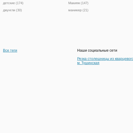
детские (174)
Макияж (147)
джунгли (30)
маникюр (21)
Все теги
Наши социальные сети
Резка столешницы из кварцевог
м. Тушинская