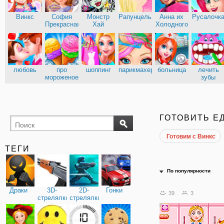
Винкс
София
Монстр
Рапунцель
Анна их
Русалочк
Прекрасная
Хай
Холодного
сердца
Эльза из
Кухня
Холодного
Сары
сердца
любовь
про
шоппинг
парикмахерские
больница
лечить
мороженое
зубы
доктор
ГОТОВИТЬ Е
Готовим с Винкс
ТЕГИ
По популярности
Драки
3D-
2D-
Гонки
39
3
стрелялки
стрелялки