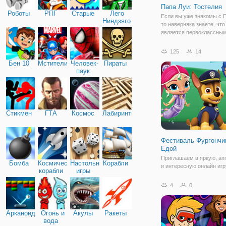
Папа Луи: Тостелия
Роботы
РПГ
Старые
Лего
Если вы уже знакомы с 
Ниндзяго
то наверняка знаете, что
является первоклассны
поваром, который кажды
открывает все новые и 
125
14
заведения. Но онлайн иг
Бен 10
Мстители
Человек-
Пираты
Луи: Тостелия" - это онл
паук
аркада, которая
Стикмен
ГТА
Космос
Лабиринты
Фестиваль Фургончи
Едой
Приглашаем в яркую, ап
Бомба
Космические
Настольные
Корабли
и интересную онлайн игр
корабли
игры
"Фестиваль Фургончиков 
Это простая игра для вз
4
0
детей, разработанная в 
аркады. Здесь вы встрет
знакомых персонажей
Арканоид
Огонь и
Акулы
Ракеты
мультсериалов, как
вода