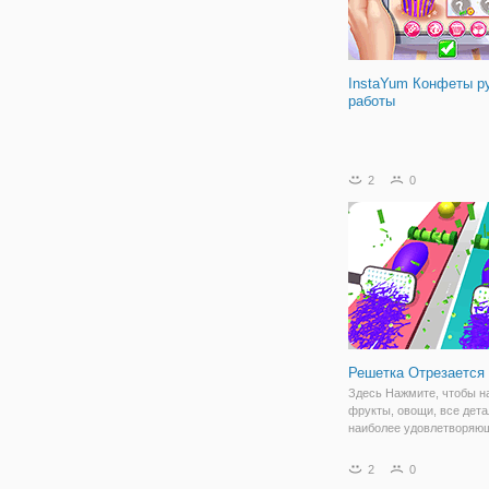
InstaYum Конфеты р
работы
2
0
Решетка Отрезается
Здесь Нажмите, чтобы н
фрукты, овощи, все дета
наиболее удовлетворяющ
Для одного игрока и
многопользовательские
2
0
100+ уровней. Наслажда