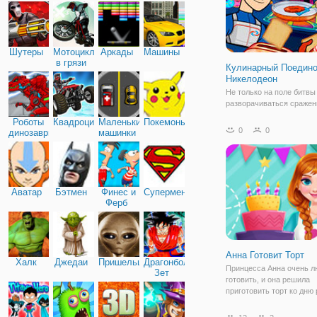
Шутеры
Мотоциклы
Аркады
Машины
в грязи
Кулинарный Поедино
Никелодеон
Не только на поле битвы
разворачиваться сражени
на кухне, как это происх
Роботы
Квадроциклы
Маленькие
Покемоны
онлайн игре "Кулинарны
0
0
динозавры
машинки
Поединок Никелодеон". 
увлекательная и красоч
аркада, представленная 
мультяшной графике, в
Аватар
Бэтмен
Финес и
Супермен
Ферб
Анна Готовит Торт
Халк
Джедаи
Пришельцы
Драгонболл
Принцесса Анна очень л
Зет
готовить, и она решила
приготовить торт ко дню
для своего лучшего друг
вместе поможем нашей к