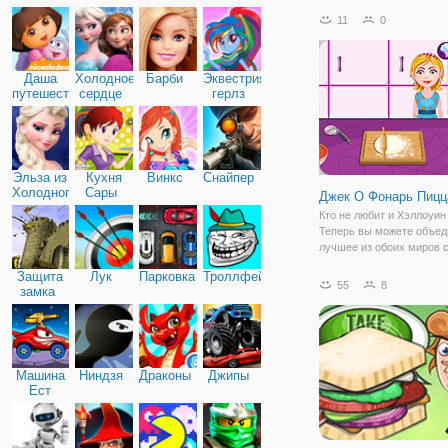
Дружба
куриный шашлык! Чтобы
11
0
куриный шашлык, снача
сделать пасту путем из
чеснока, имбиря, апельс
Даша
Холодное
Барби
Эквестрия
тертая цедра
путешественница
сердце
герлз
Эльза из
Кухня
Винкс
Снайпер
Холодного
Сары
Джек O Фонарь Пицц
сердца
Кто не любит и Хэллоуин
Теперь вы можете объед
лучшее из обоих миров 
Джек o фонарь пицца. Узн
Защита
Лук
Парковка
Троллфейс
приготовить это праздни
55
8
замка
блюдо онлайн. Затем во
ваши мама или папа и о
рецепт в
Машина
Ниндзя
Драконы
Джипы
Ест
Машину