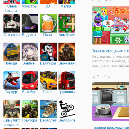
12
2
испечь самый вкусный т
Юные
Монстры
3D
Магия
Сначала необходимо по
Титаны
переодеться,
Страшные
Ведьмы
Пиво
Бомбермен
Зимние угощения На
На улице наступила зима
вместе с ней и холода, 
Поезда
Аниме
Вампиры
Выживание
знает секрет, как подбод
своих клиентов и согреть
сердца. В онлайн игре "
7
1
угощения Натали" вы со
компанию девушке и вме
будете
Паркур
Автобус
Такси
Грузовики
Симулятор
Трактора
Вертолеты
Велосипед
вождения
Тройной шоколадный