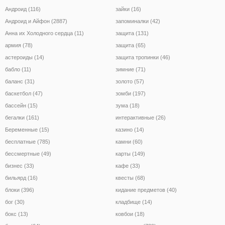
Андроид (116)
зайки (16)
Андроид и Айфон (2887)
запоминалки (42)
Анна их Холодного сердца (11)
защита (131)
армия (78)
защита (65)
астероиды (14)
защита тропинки (46)
бабло (11)
зимние (71)
баланс (31)
золото (57)
баскетбол (47)
зомби (197)
бассейн (15)
зума (18)
бегалки (161)
интерактивные (26)
Беременные (15)
казино (14)
бесплатные (785)
камни (60)
бессмертные (49)
карты (149)
бизнес (33)
кафе (33)
бильярд (16)
квесты (68)
блоки (396)
кидание предметов (40)
бог (30)
кладбище (14)
бокс (13)
ковбои (18)