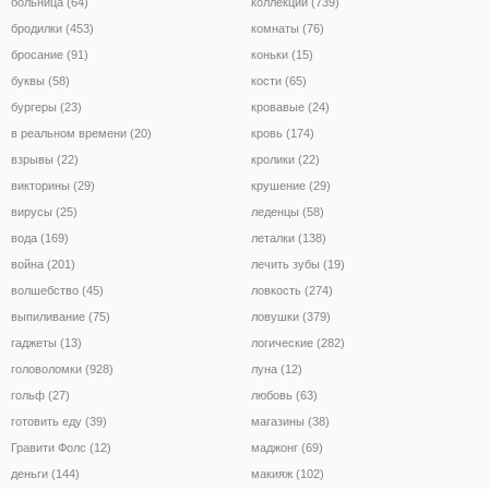
больница (64)
коллекции (739)
бродилки (453)
комнаты (76)
бросание (91)
коньки (15)
буквы (58)
кости (65)
бургеры (23)
кровавые (24)
в реальном времени (20)
кровь (174)
взрывы (22)
кролики (22)
викторины (29)
крушение (29)
вирусы (25)
леденцы (58)
вода (169)
леталки (138)
война (201)
лечить зубы (19)
волшебство (45)
ловкость (274)
выпиливание (75)
ловушки (379)
гаджеты (13)
логические (282)
головоломки (928)
луна (12)
гольф (27)
любовь (63)
готовить еду (39)
магазины (38)
Гравити Фолс (12)
маджонг (69)
деньги (144)
макияж (102)