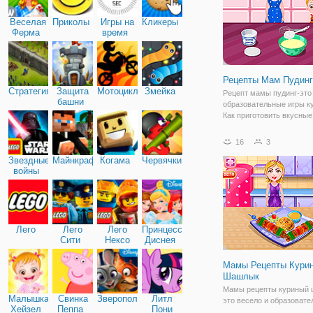
Веселая
Приколы
Игры на
Кликеры
Ферма
время
Рецепты Мам Пудинг
Стратегия
Защита
Мотоциклы
Змейка
Рецепт мамы пудинг-это
башни
образовательные игры к
Как приготовить вкусны
под названием пудинг. В
между банановый пудинг
16
3
пудинг. Подготовить все
Звездные
Майнкрафт
Когама
Червячки
ингредиенты, чтобы сде
войны
пудинг смесь в
Лего
Лего
Лего
Принцессы
Сити
Нексо
Диснея
Найтс
Мамы Рецепты Кури
Шашлык
Мамы рецепты куриный
Малышка
Свинка
Зверополис
Литл
это весело и образоват
Хейзел
Пеппа
Пони
игры приготовления Как 