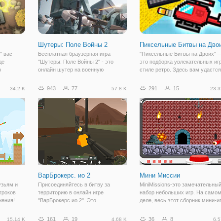
Шутеры: Поле Войны 2
Пиксельные Битвы на Дво
" вас
Бесплатная браузерная игра
"Пиксельные Битвы на Двоих" 
де
"Шутеры: Поле Войны 2" - это
это подборка увлекательных игр
ю
онлайн шутер на военную
стиле ретро. Здесь вам удастся
 врагов.
тематику. Здесь вы будете играть
весело провести своё свободно
о левую
за военного, который остался в
время вместе с друзьями.
943
77
291
15
34.2 K
57.8 K
23.3
 а база
окружении противников и теперь
Впереди игроков ждёт четыре
строну.
старается выжить. Вы находитесь
игры: футбол, гонки на
в пустынной
микромашинках,
ВарБрокерс. ио 2
Мини Миссии
узьям и
Присоединяйтесь в битву за
MiniMissions-это замечательны
гроков
территорию в онлайн игре
набор небольших игр. На само
жения!
"ВарБрокерс.ио 2". Это
деле, весь этот сборник мини-и
питание
многопользовательская онлайн
это огромная игра, где каждая
гры
игра, в которой вам предстоит
мини-игра-это миссия, которую
161
19
36
8
15.14 K
4.68 K
6.5