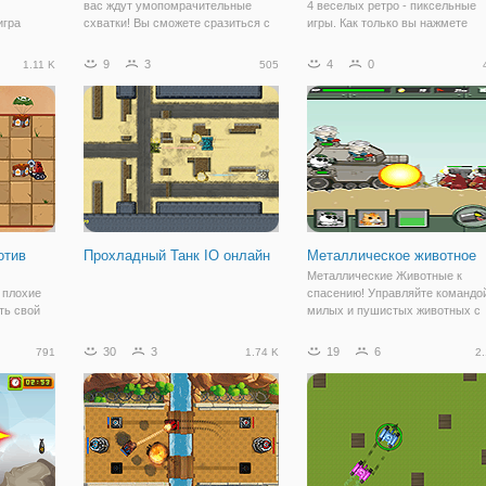
вас ждут умопомрачительные
4 веселых ретро - пиксельные
игра
схватки! Вы сможете сразиться с
игры. Как только вы нажмете
 с
искусственным интеллектом и
кнопку "Играть", крутятся стрел
 маньяков.
разнести его в пух и прах. Но это
определить направление и зада
9
3
4
0
1.11 K
505
ые
только начало. Также, вы сможете
начнется! Кто первым наберет 
ы выявить
пригласить в гости друга и сыграть
очка по футболу пикселей,
тные
отив
Прохладный Танк IO онлайн
Металлическое животное
Металлические Животные к
 плохие
спасению! Управляйте командо
ть свой
милых и пушистых животных с
военную
оружием и защитите бак от
ить их с
вражеского вторжения. Мешайт
30
3
19
6
791
1.74 K
2.
и войска.
злым животным уничтожить Ва
ические и
бак!