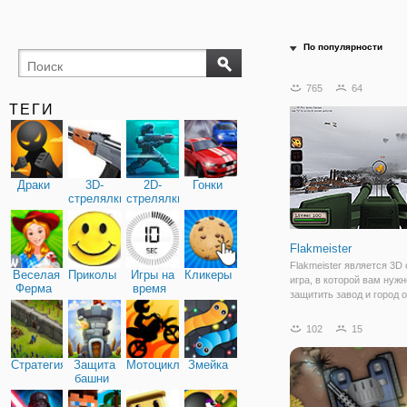
По популярности
765
64
ТЕГИ
Драки
3D-
2D-
Гонки
стрелялки
стрелялки
Flakmeister
Flakmeister является 3D
Веселая
Приколы
Игры на
Кликеры
игра, в которой вам нужн
Ферма
время
защитить завод и город о
воздушных налетов. Вы 
частью императорской
102
15
серебряной армии, кото
случается, проигрывают 
Стратегия
Защита
Мотоциклы
Змейка
Сможете ли вы пережить
башни