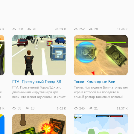
698
70
252
28
2 K
44.39 K
31.46 K
ГТА: Преступный Город 3Д
Танки: Командные Бои
ГТА: Преступный Город 3Д - это
Танки: Командные Бои - это крутая
ре
динамичная и крутая игра для
игра в которой вы попадете в
о
всех, кто любит адреналин и хочет
самый разгар танковых баталий.
увлекательно провести время.
Где то рядом находится армия
Здесь вы окажетесь посреди
врага, кругом слышно звуки
63
13
245
21
3 K
9.62 K
23.37 K
мегаполиса, в котором орудует
выстрелов, а значит пора идти в
мафия. Ваш персонаж -
бой! В игре вас ждет всего 5
полицейский, он
различных