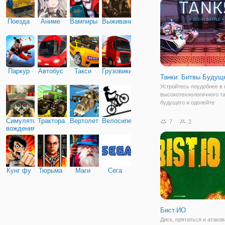
Поезда
Аниме
Вампиры
Выживание
Паркур
Автобус
Такси
Грузовики
Танки: Битвы Будущ
Устройтесь поудобнее в 
высокотехнологичного т
будущего и одолейте
превосходящие силы вра
продвинутой игре-стреля
Симулятор
Трактора
Вертолеты
Велосипед
7
2
Битве Будущего нам пре
вождения
управлять боевым танко
научной фантастики и
Кунг фу
Тюрьма
Маги
Сега
Бист.ИО
Диск, прятаться и атаков