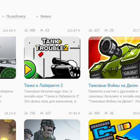
По рейтингу
Новые
488
63
227
29
114.49 K
113.97 K
25.7
Танки в Лабиринте 2
Танковые Войны на Двоих
 обороны
Танковые баталии ждут вас, в
Примите участие с друзьями в
о
онлайн игре "Танки в Лабиринте 2".
танковых баталиях в онлайн иг
т
Это флеш игра для мальчиков, в
"Танковые Войны на Двоих". Эт
являетесь
которой одновременно могут
увлекательная и динамичная
играть 1, 2, 3 или 4 игрока.
друзья для двух игроков, в
734
107
394
36
18.13 K
67.92 K
59.6
рые,
Действия разворачиваются в
которые вы можете играть
войну.
лабиринте. Каждый игрок
бесплатно, и если понравится,
управляет своим
поделиться с