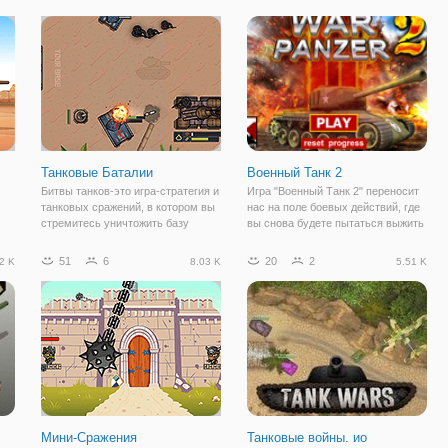
важное это, то что вы сможете
Выберите арену и начните бой с
играть до 4 игроков за одним
другим танком. Будьте осторожны,
компьютером! Вы можете
ведь выстрелы
участвовать в
Танковые Баталии
Военный Танк 2
Битвы танков-это игра-стратегия и
Игра "Военный Танк 2" переносит
танковых сражений, в котором вы
нас на поле боевых действий, где
стремитесь уничтожить базу
вы снова будете пытаться выжить
противника любой ценой.
в одиночку. Вам снова предстоит
Двигаться в противоположном
сражаться против целой кучи
51
6
20
2
2 K
8.03 K
5.51 K
поле как минимум 3 танка и
вражеских танков разных типов и
 6
покупку новых танков с помощью
с разным вооружением. Берите
денег вы получите,
Мини-Сражения
Танковые войны. ио