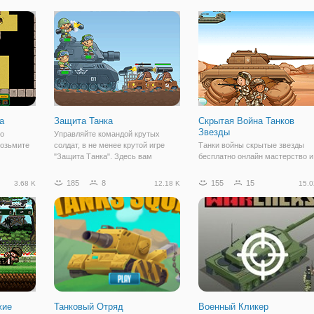
е два
сыграть за персонажа с
нужно выполнить. Идея в том,
ромных
прямоугольной головой и
чтобы как можно больше
формами. Он вооружен и выходит
прогресса и
на улицы,
а
Защита Танка
Скрытая Война Танков
Звезды
то
Управляйте командой крутых
Возьмите
солдат, в не менее крутой игре
Танки войны скрытые звезды
"Защита Танка". Здесь вам
бесплатно онлайн мастерство и
зу, но
предстоит сделать все возможное,
скрытый объект игры. Найти
 будут
чтобы защитить мощный танк от
скрытые звезды в указанных
185
8
155
15
3.68 K
12.18 K
15.0
 вы
бесконечных нападений врага. Для
изображений. Каждый уровень
ые
этого, понадобится в основном,
имеет 10-скрытые звезды. Есть
ваше
уровней в общей сложности.
Время ограничено, так
жие
Танковый Отряд
Военный Кликер