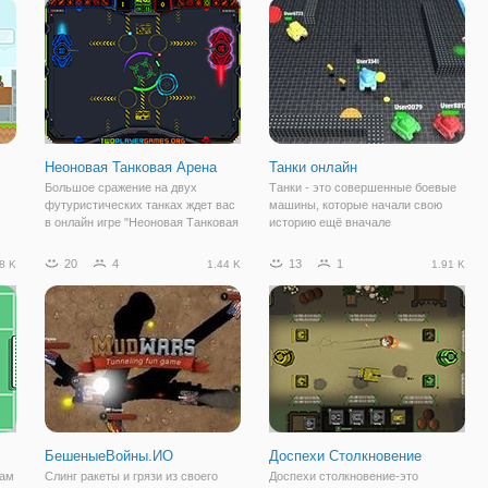
когда решили построить базу
игра предназначена для тех, кто
е
возле вашего логова.
любит бои и
Неоновая Танковая Арена
Танки онлайн
Большое сражение на двух
Танки - это совершенные боевые
футуристических танках ждет вас
машины, которые начали свою
в онлайн игре "Неоновая Танковая
историю ещё вначале
Арена". Это увлекательная
девятнадцатого века. Тогда они
стрелялка для одного или двух
мало чем были похожи на
20
4
13
1
8 K
1.44 K
1.91 K
игроков, в которой вам предстоит
современные брониованные
защищаться от обстрела танка
машины. Но тоже выполняли
соперника. В
весьма важную роль на поле боя.
БешеныеВойны.ИО
Доспехи Столкновение
вам
Слинг ракеты и грязи из своего
Доспехи столкновение-это