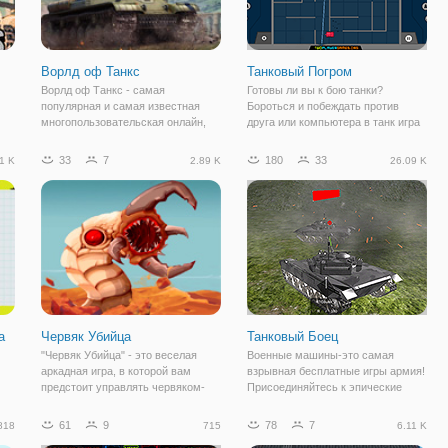
Ворлд оф Танкс
Танковый Погром
Ворлд оф Танкс - самая
Готовы ли вы к бою танки?
популярная и самая известная
Бороться и побеждать против
многопользовательская онлайн,
друга или компьютера в танк игра
которая имеет наибольшее
хаос! Воспользоваться бонусами,
ы
количество игроков и самый
которые поддерживают вас. Один
33
7
180
33
1 K
2.89 K
26.09 K
высокий онлайн. World of Tanks -
из самых сильных бонусов
огромный мир танков, где
беспилотный мини-танк! Он
е
ежедневно проводятся сотни
атакует врага
а
Червяк Убийца
Танковый Боец
"Червяк Убийца" - это веселая
Военные машины-это самая
аркадная игра, в которой вам
взрывная бесплатные игры армия!
предстоит управлять червяком-
Присоединяйтесь к эпические
убийцей, чтобы уничтожить целую
сражения и мощные танки в
армию врагов! Военные
реальном времени действий
61
9
78
7
818
715
6.11 K
а
совершили огромную ошибку,
против другой армии. Эта военная