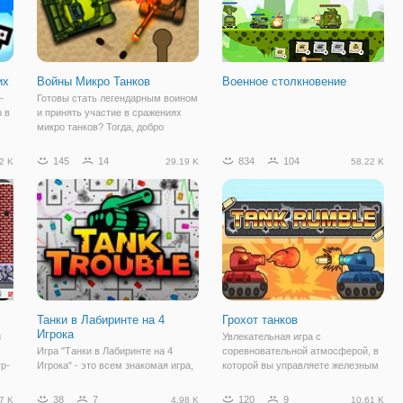
их
Войны Микро Танков
Военное столкновение
—
Готовы стать легендарным воином
 в
и принять участие в сражениях
микро танков? Тогда, добро
е
пожаловать в игру "Войны Микро
Танков". Здесь вы сможете
145
14
834
104
2 K
29.19 K
58.22 K
сразиться против компьютера и
противостоять искусственному
интеллекту или
Танки в Лабиринте на 4
Грохот танков
Игрока
й
Увлекательная игра с
м
Игра "Танки в Лабиринте на 4
соревновательной атмосферой, в
гр-
Игрока" - это всем знакомая игра,
которой вы управляете железным
в ней мы опять будем принимать
танком. Сражайтесь против
участие в баталиях, и самое
компьютера или играйте в паре.
38
7
120
9
7 K
4.98 K
10.61 K