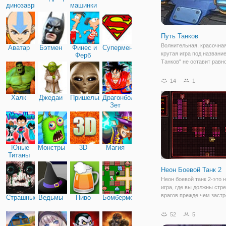
динозавры
машинки
Путь Танков
Волнительная, красочная
Аватар
Бэтмен
Финес и
Супермен
крутая игра под названи
Ферб
Танков" не оставит рав
поклонников "танчиков".
вашим управлением нах
14
1
небольшой, но мощный т
которому нужно добрать
Халк
Джедаи
Пришельцы
Драгонболл
своей
Зет
Юные
Монстры
3D
Магия
Титаны
Неон Боевой Танк 2
Неон боевой танк 2-это 
игра, где вы должны стр
врагов прежде чем застр
Страшные
Ведьмы
Пиво
Бомбермен
вас! У вас есть девять 
тридцать врагов.
52
5