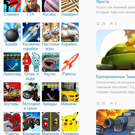
Ярости
Играть как военный арми
которым поручено множ
Стикмен
ГТА
Космос
Лабиринты
миссий на острове, кото
захвачен ренегат слизне
29
2
Выбрать из большого вы
оружия, транспортных с
(танков, роботов...), и
модернизацию.
Бомба
Космические
Настольные
Корабли
корабли
игры
Арканоид
Огонь и
Акулы
Ракеты
Бронированные Танк
вода
Соскучились по мощны
танковым баталиям? Тог
спешим порадовать крас
увлекательной игрой под
названием "Бронирован
Шутеры
Мотоциклы
Аркады
Машины
15
2
Танки". Это интересная и
в грязи
жанре стрелялок для мал
всех, кто хочет попробо
Роботы
Квадроциклы
Маленькие
Покемоны