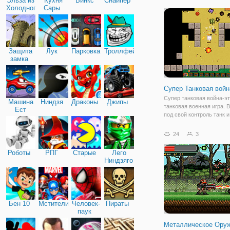
Эльза из
Кухня
Винкс
Снайпер
действий для каждого, гд
Холодного
Сары
игрока участвовать в ог
сердца
взрывчатки! С
Защита
Лук
Парковка
Троллфейс
замка
Супер Танковая войн
Супер танковая война-э
Машина
Ниндзя
Драконы
Джипы
танковая военная игра. 
Ест
под свой контроль танк и
Машину
уничтожьте вражескую ба
будьте осторожны, враги
24
3
очень агрессивны, когда
разблокируете их скрыт
Роботы
РПГ
Старые
Лего
локации. Ваша миссия
Ниндзяго
Бен 10
Мстители
Человек-
Пираты
паук
Металлическое Ору