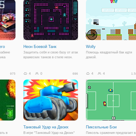
убытки и выжить, пока нет ни
режима — на одного игрока и на
одной из ваших врагов не
двоих. Вы можете выйти на пол
боя в
его
Неон Боевой Танк
Wolly
кабине
Защитить себя и свою базу от атак
Помощь квадратный бак идти
анка
вражеских танков в стиле неон.
домой.
га в этой
лке. В
4
0
4
4
975
696
1.5
дстоит
м из мира
Танковый Удар на Двоих
Пиксельные Бои
ать в
В игре "Танковый Удар на Двоих"
Пиксель сражения предлагает 