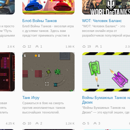
Блоб Войны Танков
WOT: Человек Баланс
 и просто
Блоб Войны Танков - веселая игра
"WOT: Человек Баланс" - это
ем "Путь
с дуэлями танков. Здесь вам
веселая онлайн игра от
нодушными
предстоит принимать участие в
разработчиков популярной игры
 Ведь под
танковых подинах в двух режимах,
"World of Tanks", но в более
одится
против компьютера и против
упрощенном формате. Здесь в
12
1
19
1
2.6 K
1.96 K
2.3
анк,
другого игрока. Все таки стреляют
управляете забавным
ся до
прыгающими шариками двух
персонажем, по имени Человек-
разных
баланс, который стоит на страж
Танк Игру
Войны Бумажных Танков н
Двоих
новая
Сражаться в бою на смерть
елять
против инопланетных танков
"Войны Бумажных Танков на
елить
высочайших технологий.
Двоих" — это крутой экшен, где
шансов и
Защищать вашу жизнь любой
игроки сядут за руль мощного
ценой, собрать комплекты, с
танка и сотрут в порошок все
10
2
5
3
4.25 K
1.24 K
которой, чтобы исправить свои
вражеские танки. В игре есть дв