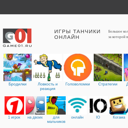
ИГРЫ ТАНЧИКИ
Большое кол
ОНЛАЙН
за которой 
Бродилки
Ловкость и
Головоломки
Стратегии
реакция
1 игрок
на двоих
для
онлайн
IO
Когама
мальчиков