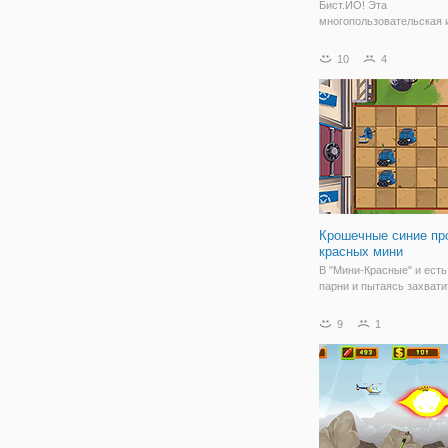
Бист.ИО! Эта
многопользовательская 
отправляет вас на войну
другими вождение танка
10
4
Вы можете бюст открыт
деревянные ящики, чтоб
особые патроны. Цемен
барьеры
Крошечные синие пр
красных мини
В "Мини-Красные" и есть
парни и пытаясь захвати
самый стратегическую 
базу. Вы должны останов
9
1
Вашу "крошечные Блюз" 
Быть умным в свои такт
выбрать