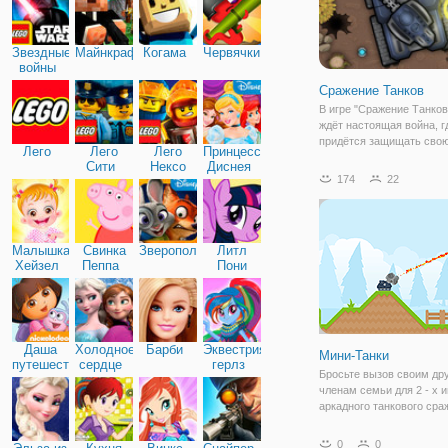
Звездные
Майнкрафт
Когама
Червячки
войны
Сражение Танков
В игре "Сражение Танков
ждёт настоящая война, г
придётся защищать сво
Лего
Лего
Лего
Принцессы
территорию и уничтожать
Сити
Нексо
Диснея
Ваша база находиться п
174
22
Найтс
сторону игрового экрана,
противника — по правую 
Вы должны
Малышка
Свинка
Зверополис
Литл
Хейзел
Пеппа
Пони
Дружба
Даша
Холодное
Барби
Эквестрия
Мини-Танки
путешественница
сердце
герлз
Бросьте вызов своим др
членам семьи для 2 - х и
аркадного танкового сра
Мини танки-это супер - 
употребление съемки И
0
0