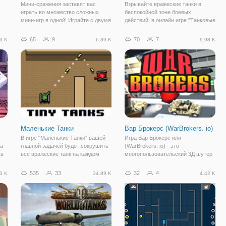
Мини-сражения заставят вас
Взрывайте вражеские танки в
играть во множество сложных
беспокойной зоне боевых
мини-игр в одной! Играйте с двумя
действий, в онлайн игре "Танковые
или более игроками, чтобы
войны. ио"! В продолжении
наслаждаться каждой игрой. Есть
многопользовательской игры, вы
65
9
70
7
9 K
6.89 K
9.98 K
много мини-игр, чтобы бросить
вновь будете защищать свою
вызов своим друзьям, это звучит
территорию от вторжения
невероятно,
противников и будете
Маленькие Танки
Вар Брокерс (WarBrokers. io)
В игре "Маленькие Танки" вашей
Игра Вар Брокерс или
на
главной задачей будет сокрушить
(WarBrokers. io) - это
 в
все вражеские танк на каждом
многопользовательский 3Д шутер
Это
уровне. Передвигайся осторожно и
с множеством возможностей,
найдите способ защитить свою
оружия и веселья. Здесь вы
535
33
32
4
3 K
34.89 K
4.42 K
территорию. Готовы ли вы к
сможете не только бегать и
этому?
стрелять, но также управлять
самой разной техникой, такой как: