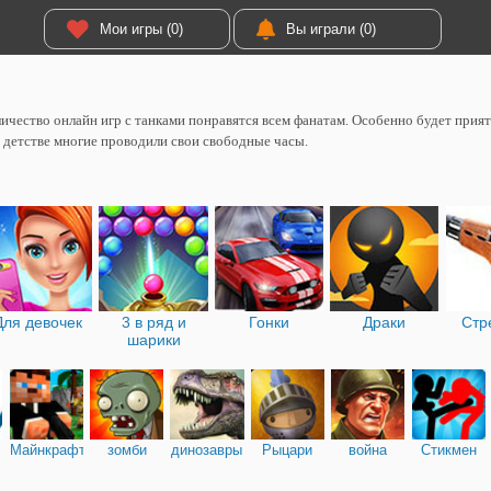
Мои игры (0)
Вы играли (0)
ичество онлайн игр с танками понравятся всем фанатам. Особенно будет приятн
в детстве многие проводили свои свободные часы.
Для девочек
3 в ряд и
Гонки
Драки
Стр
шарики
Майнкрафт
зомби
динозавры
Рыцари
война
Стикмен