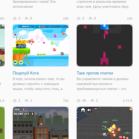
бронированного танка! Эта
стратегия в реальном времени
интенсивная
игра танк. Цель-уничтожить базу
ки
многопользовательская игра
противника путем развертывания
ча
отправляет вас на войну. Вы
танков. Каждый танк имеет свои
3
0
2
0
481
188
194
3
начнете в безопасной зоне пвп,
слабости и силу, выбрав
где никто не может обижать друг
правильные танки в
друга. Поездка в MudWars.уголок
соответствующее время
Поцелуй Кота
Танк против плитки
В игре, использовать танк, то вы
Вы управляете танком и должны
й
должны стрелять с помощью
неровной выстрелил в
мыши, чтобы запустить птиц, а
приближающегося плитки – это
затем птица целует милый кот.
может звучать просто, но вы
е
Вам необходимо точно стрелять
должны соответствовать цвету
2
1
43
2
1 K
793
3.72 K
ш
по птицам, прыгающий выстрел,
вашего танка и пули к цвету
если необходимо, и успешно
входящих плитки. Снимать
перейдете на
розовые пули необходимо нажать