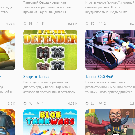
Танковый Отряд - отличная
Игры в жанре "кликер", пожалуй
я солдат,
танковая игра с возможностью
самые простые. И это
ество
прокачки. Здесь вы должны
неудивительно. Ведь в них
рый был
собрать свой танковый отряд,
геймплей максимально прост,
й.
который может состоять не более
действия выполняются за счет
35
5
50
2
4.08 K
8.55 K
5.9
бора
чем из 3 танков. Поведите ваш
взаимодействия мыши и имеют
редств
танковый отряд сражаться с
простой интерфейс. Очередную
другими отрядами
новинку из данного жанра мы
и
Защита Танка
Танки: Сай Фай
м
Вы получили информацию от
Готовы принять участие в
да
диспетчера, что ваш гарнизон
реалистичной и мощной битве 
очной и
атаковали противники и осталась
танках? Тогда присоединяйтесь
лишь одна часть, в которой
онлайн игру "Танки: Сай Фай". 
ные
хранятся важные ресурсы. Теперь
классическая игра из категории
40
4
18
2
2.9 K
4.51 K
1.8
гра в
ваша задача - распределить
"танчики", разработанная на
ьчиков и
ресурсы так, чтобы враг не смог
движке Юнити, что гарантирует
вать свои
проникнуть на