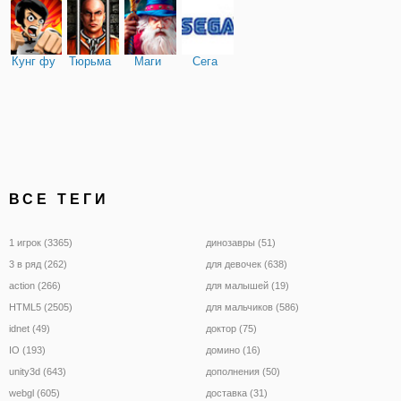
Кунг фу
Тюрьма
Маги
Сега
ВСЕ ТЕГИ
1 игрок (3365)
динозавры (51)
3 в ряд (262)
для девочек (638)
action (266)
для малышей (19)
HTML5 (2505)
для мальчиков (586)
idnet (49)
доктор (75)
IO (193)
домино (16)
unity3d (643)
дополнения (50)
webgl (605)
доставка (31)