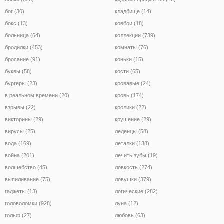
бог (30)
кладбище (14)
бокс (13)
ковбои (18)
больница (64)
коллекции (739)
бродилки (453)
комнаты (76)
бросание (91)
коньки (15)
буквы (58)
кости (65)
бургеры (23)
кровавые (24)
в реальном времени (20)
кровь (174)
взрывы (22)
кролики (22)
викторины (29)
крушение (29)
вирусы (25)
леденцы (58)
вода (169)
леталки (138)
война (201)
лечить зубы (19)
волшебство (45)
ловкость (274)
выпиливание (75)
ловушки (379)
гаджеты (13)
логические (282)
головоломки (928)
луна (12)
гольф (27)
любовь (63)