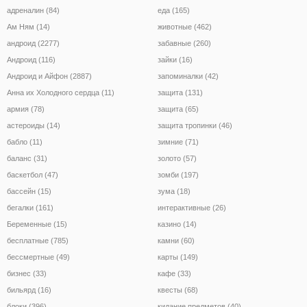
адреналин (84)
еда (165)
Ам Ням (14)
животные (462)
андроид (2277)
забавные (260)
Андроид (116)
зайки (16)
Андроид и Айфон (2887)
запоминалки (42)
Анна их Холодного сердца (11)
защита (131)
армия (78)
защита (65)
астероиды (14)
защита тропинки (46)
бабло (11)
зимние (71)
баланс (31)
золото (57)
баскетбол (47)
зомби (197)
бассейн (15)
зума (18)
бегалки (161)
интерактивные (26)
Беременные (15)
казино (14)
бесплатные (785)
камни (60)
бессмертные (49)
карты (149)
бизнес (33)
кафе (33)
бильярд (16)
квесты (68)
блоки (396)
кидание предметов (40)