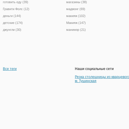
готовить еду (39)
магазины (38)
Гравити Фолс (12)
маджонг (69)
деньги (144)
макияж (102)
детские (174)
Макияж (147)
джунгли (30)
маникюр (21)
Все теги
Наши социальные сети
Резка столешницы из кварцевог
м. Тушинская