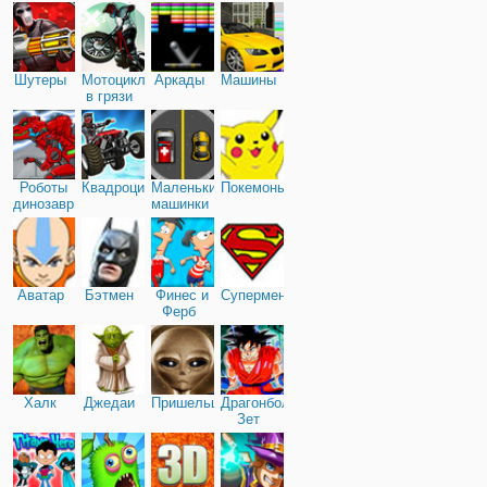
Шутеры
Мотоциклы
Аркады
Машины
в грязи
Роботы
Квадроциклы
Маленькие
Покемоны
динозавры
машинки
Аватар
Бэтмен
Финес и
Супермен
Ферб
Халк
Джедаи
Пришельцы
Драгонболл
Зет