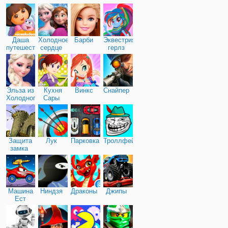
Дружба
ошибаетесь, Сара снова
возвращается, чтобы ра
вам о новом рецепте, ко
недавно опробовала. Ке
Даша
Холодное
Барби
Эквестрия
практически все,
путешественница
сердце
герлз
Эльза из
Кухня
Винкс
Снайпер
Холодного
Сары
сердца
Защита
Лук
Парковка
Троллфейс
замка
Машина
Ниндзя
Драконы
Джипы
Ест
Машину