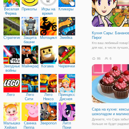
Веселая
Приколы
Игры на
Кликеры
Ферма
время
Кухня Сары: Банано
Стратегия
Защита
Мотоциклы
Змейка
Пирог
башни
Кто ваш любимый повар
для нас, в числе лучших
уже Сара. Ведь каких то
не знает рецептов. Напр
86
6
сегодня блюдом дня ста
Звездные
Майнкрафт
Когама
Червячки
Банановый пирог, котор
войны
можете научиться готови
аркаде онлайн
Лего
Лего
Лего
Принцессы
Сити
Нексо
Диснея
Найтс
Сара на кухне: кексы
шоколадом и малино
Думаете, что Сара забыл
Малышка
Свинка
Зверополис
Литл
больше не будет радова
Хейзел
Пеппа
Пони
вкусными рецептами? В