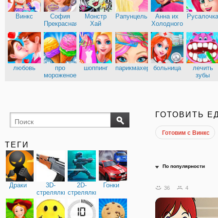
Винкс
София
Монстр
Рапунцель
Анна их
Русалочк
Прекрасная
Хай
Холодного
сердца
Эльза из
Кухня
Холодного
Сары
сердца
любовь
про
шоппинг
парикмахерские
больница
лечить
мороженое
зубы
доктор
ГОТОВИТЬ Е
Готовим с Винкс
ТЕГИ
По популярности
Драки
3D-
2D-
Гонки
36
4
стрелялки
стрелялки