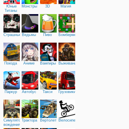
Юные
Монстры
3D
Магия
Титаны
Страшные
Ведьмы
Пиво
Бомбермен
Поезда
Аниме
Вампиры
Выживание
Паркур
Автобус
Такси
Грузовики
Симулятор
Трактора
Вертолеты
Велосипед
вождения