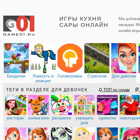
ИГРЫ КУХНЯ
Мы добавляе
САРЫ ОНЛАЙН
закладки. М
онлайн игры
Бродилки
Ловкость и
Головоломки
Стратегии
Для девочек
реакция
ТЕГИ В РАЗДЕЛЕ ДЛЯ ДЕВОЧЕК
ТОП по годам
ресторан
зоомагазин
раскраски
украшать
одевалки
новогодни
дом