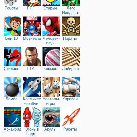
Роботы
РПГ
Старые
Лего
Ниндзяго
Бен 10
Мстители
Человек-
Пираты
паук
Стикмен
ГТА
Космос
Лабиринты
Бомба
Космические
Настольные
Корабли
корабли
игры
Арканоид
Огонь и
Акулы
Ракеты
вода