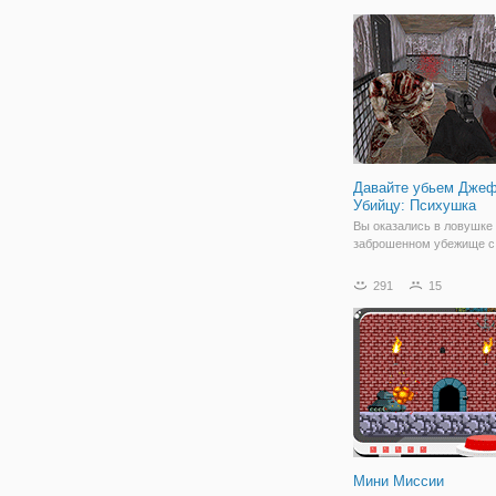
до нашествия мертвецов
частях "Миссий Зомби". 
секретной лаборатории
разрабатывался
Давайте убьем Дже
Убийцу: Психушка
Вы оказались в ловушке
заброшенном убежище с
Джеффом убийцей и его
крысами. Можете ли вы 
291
15
восемь фонарей и сбежа
их не так уж сложно, но 
пытаться ударить вас в 
каждый раз, когда вы
Мини Миссии