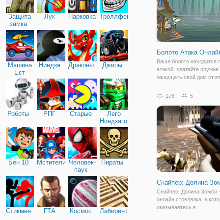
Защита
Лук
Парковка
Троллфейс
замка
Болото Атака Онлай
Ваше болото находится 
Машина
Ниндзя
Драконы
Джипы
атакой! хватайте оружие
Ест
защищать свой дом от в
Машину
монстров, как обезумев
- стиле монстров, кроко
176
5
инопланетяне и многое д
придумать стратегию! ст
Роботы
РПГ
Старые
Лего
оружия бить
Ниндзяго
Бен 10
Мстители
Человек-
Пираты
паук
Снайпер: Долина Зо
Снайпер: Долина Зомби -
онлайн стрелялка, в кот
оказываетесь в
Стикмен
ГТА
Космос
Лабиринты
постапокалиптическом м