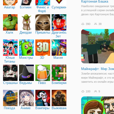
Картонная Башка
Наиболее ожидаемая тре
Аватар
Бэтмен
Финес и
Супермен
в успешной серии онлайн
Ферб
двоих про Картонную Ба
наконец вышла! Онлайн 
для мальчиков с кучей к
390
38
большим количеством ко
так же можно играть вдв
Халк
Джедаи
Пришельцы
Драгонболл
режиме
Зет
Юные
Монстры
3D
Магия
Титаны
Майнкрафт: Мир Зом
Зомби-апокалипсис наст
мире Майнкрафт, и это 
заметить из онлайн игры
Страшные
Ведьмы
Пиво
Бомбермен
"Майнкрафт: Мир Зомби 
здесь вы станете частью
100
9
сражения обычных челов
квадратными зомби. По 
жанру, флешку можно
Поезда
Аниме
Вампиры
Выживание