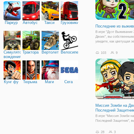
Паркур
Автобус
Такси
Грузовики
Последние из выжив
В игре "Дуэт Выживание 
Двоих", вы собственным
увидите, как цветущая з
планета за один миг мож
превратиться в поле бит
Симулятор
Трактора
Вертолеты
Велосипед
103
9
жизнь! Однажды на мир
вождения
обрушился страшный вир
несколько дней он
Кунг фу
Тюрьма
Маги
Сега
Миссия Зомби на Дв
Последний Защитни
В игре "Миссия Зомби на
Последний Защитник", в
свидетелем и примете у
событиях, которые прои
28
3