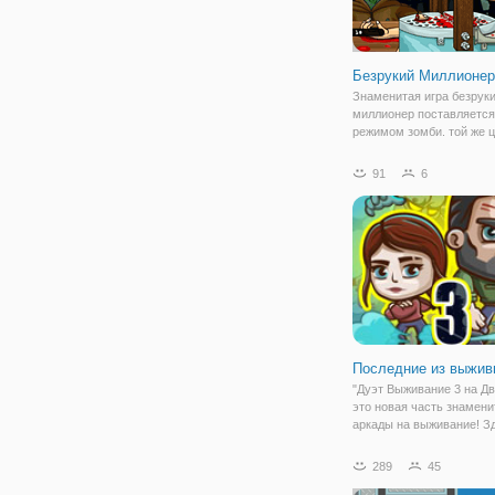
Безрукий Миллионер
Знаменитая игра безрук
миллионер поставляется
режимом зомби. той же ц
нашей игре, доллар на д
стороне гильотины в сво
91
6
принимая порез. После 
улова вы будете зараба
больше денег в
Последние из выжив
"Дуэт Выживание 3 на Д
это новая часть знамени
аркады на выживание! З
снова будете спасать м
с отважной парочкой. Бо
289
45
девчушка и крепкий пар
оказались отличной ком