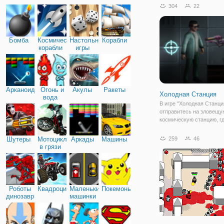
котором орудуют зомби.
304
22
вездесущи и готовы на в
получить свежую кровь.
в роли снайпера, которы
Бомба
Космические
Настольные
Корабли
корабли
игры
Арканоид
Огонь и
Акулы
Ракеты
Холодная Станция
вода
В игре "Холодная Станци
отправитесь на зловещу
космическую станцию, г
произошла авария. Все 
начали подавать сигналы
Шутеры
Мотоциклы
Аркады
Машины
259
46
массовой гибели персон
в грязи
космической станции. Ч
выяснить причину, туда
Роботы
Квадроциклы
Маленькие
Покемоны
динозавры
машинки