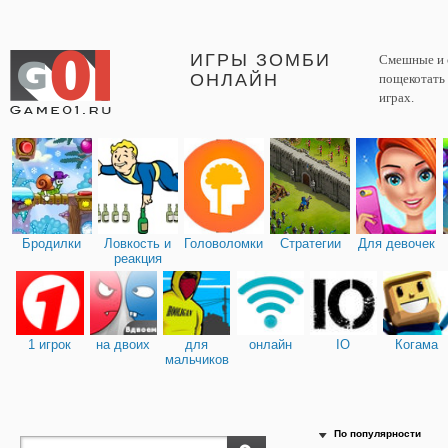
ИГРЫ ЗОМБИ
Смешные и с
ОНЛАЙН
пощекотать 
играх.
Бродилки
Ловкость и
Головоломки
Стратегии
Для девочек
реакция
1 игрок
на двоих
для
онлайн
IO
Когама
мальчиков
По популярности