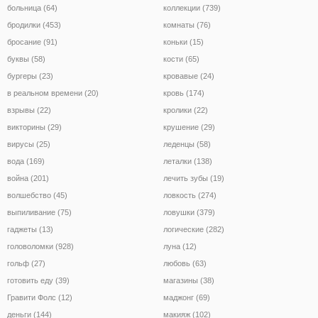
больница (64)
коллекции (739)
бродилки (453)
комнаты (76)
бросание (91)
коньки (15)
буквы (58)
кости (65)
бургеры (23)
кровавые (24)
в реальном времени (20)
кровь (174)
взрывы (22)
кролики (22)
викторины (29)
крушение (29)
вирусы (25)
леденцы (58)
вода (169)
леталки (138)
война (201)
лечить зубы (19)
волшебство (45)
ловкость (274)
выпиливание (75)
ловушки (379)
гаджеты (13)
логические (282)
головоломки (928)
луна (12)
гольф (27)
любовь (63)
готовить еду (39)
магазины (38)
Гравити Фолс (12)
маджонг (69)
деньги (144)
макияж (102)