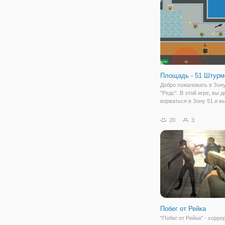
отменно
Площадь - 51 Штурм
Добро пожаловать в Зон
"Редс". В этой игре, вы 
ворваться в Зону 51 и в
что они должны скрывать
Возможно, есть иноплане
20
3
Может быть, есть зомби.
работа, чтобы найти вых
выйти из него
Побег от Рейка
"Побег от Рейка" - хорро