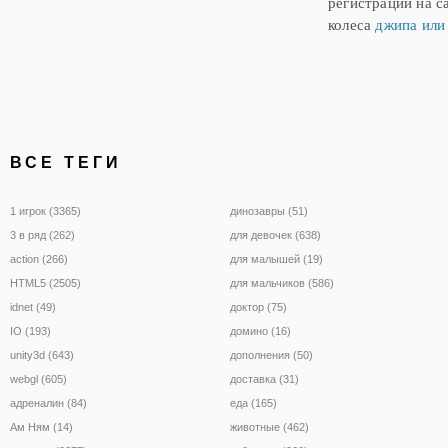
регистрации на с
колеса
джипа или
ВСЕ ТЕГИ
1 игрок (3365)
динозавры (51)
3 в ряд (262)
для девочек (638)
action (266)
для малышей (19)
HTML5 (2505)
для мальчиков (586)
idnet (49)
доктор (75)
IO (193)
домино (16)
unity3d (643)
дополнения (50)
webgl (605)
доставка (31)
адреналин (84)
еда (165)
Ам Ням (14)
животные (462)