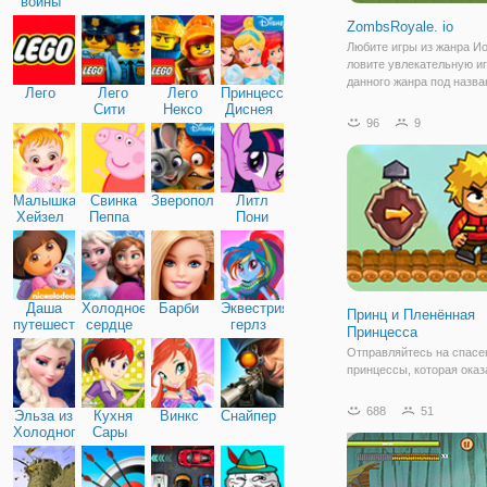
войны
ZombsRoyale. io
Любите игры из жанра Ио
ловите увлекательную иг
данного жанра под назв
Лего
Лего
Лего
Принцессы
"ZombsRoyale. io". Здесь
Сити
Нексо
Диснея
оказываетесь в эпицент
96
9
Найтс
серьезных сражений ме
сторонами. Вашим герое
персонаж
Малышка
Свинка
Зверополис
Литл
Хейзел
Пеппа
Пони
Дружба
Даша
Холодное
Барби
Эквестрия
Принц и Пленённая
путешественница
сердце
герлз
Принцесса
Отправляйтесь на спасе
принцессы, которая оказ
беде, в онлайн игре "При
Пленённая Принцесса". 
688
51
Эльза из
Кухня
Винкс
Снайпер
играть в роли храброго п
Холодного
Сары
который не боится ничего
сердца
пройти через все препят
чтобы