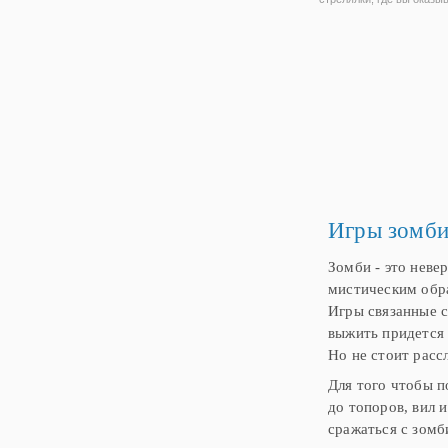
мире ходячих мертвецов
стрелке вы будете играть
мексиканского ковбоя Пе
отважную подругу Хуану
оказались в не
Игры зомби
Зомби - это неве
мистическим обра
Игры связанные с
выжить придется 
Но не стоит расс
Для того чтобы п
до топоров, вил 
сражаться с зомб