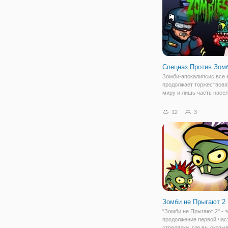
активировали
Спецназ Против Зом
Зомби-апокалипсис все
продолжает торжествова
миру и лишь часть насе
отчаянно борется с ними
надежде на нормальную 
12
3
онлайн игре для мальчик
"Спецназ Против Зомби"
будете в роли одного
Зомби не Прыгают 2
"Зомби не Прыгают 2" - 
продолжение первой час
стрелялки, где вы оказы