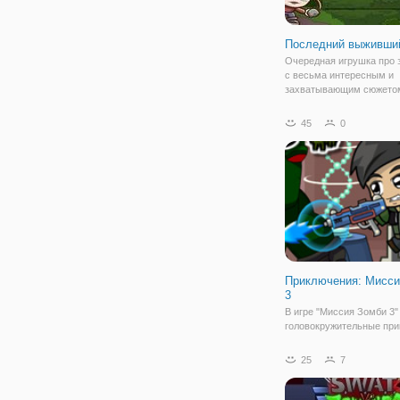
Последний выживши
Очередная игрушка про 
с весьма интересным и
захватывающим сюжетом
уже давно не осталось д
вокруг бояться и бегут о
45
0
кровожадных зомби. Ест
несколько общин, которы
оседлый образ
Приключения: Мисси
3
В игре "Миссия Зомби 3"
головокружительные пр
вместе с отважными бра
сестрой. Юные герои от
25
7
в секретную военную
лабораторию. Там прои
утечка ядерных отходов,