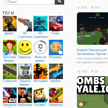
бильярд
карты
8521
579
ТЕГИ
Драки
3D-
2D-
Гонки
стрелялки
стрелялки
Боевой Пиксельный
Автомобиль Против 
Веселая
Приколы
Игры на
Кликеры
Пиксельная графика гот
Ферма
время
вас удивлять и радовать
геймплеем, в игре "Боев
Пиксельный Автомобиль
1342
111
Зомби". Это стрелялка о
представленная в трехм
Стратегия
Защита
Мотоциклы
Змейка
пиксельной графике. За 
башни
хорошего движка
Звездные
Майнкрафт
Когама
Червячки