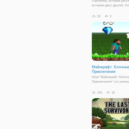
стрелялка, которая расс
историю двух друзей. О
отправились в лес, где 
дом, хранящий множеств
33
2
Теперь они хотят разгада
тайны, но вряд ли они
рассчитывали на такой
Майнкрафт: Блочны
Приключения
Игра "Майнкрафт: Блочн
Приключения" это увлек
игра с бегом и прыжками
нужно уничтожать монст
193
16
прыгая на них сверху. С
монеты и кристаллы про
уровни. Приключения Ст
разделились на 6 уровне