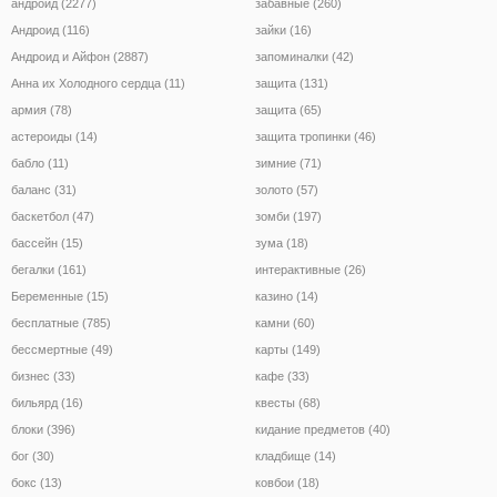
андроид (2277)
забавные (260)
Андроид (116)
зайки (16)
Андроид и Айфон (2887)
запоминалки (42)
Анна их Холодного сердца (11)
защита (131)
армия (78)
защита (65)
астероиды (14)
защита тропинки (46)
бабло (11)
зимние (71)
баланс (31)
золото (57)
баскетбол (47)
зомби (197)
бассейн (15)
зума (18)
бегалки (161)
интерактивные (26)
Беременные (15)
казино (14)
бесплатные (785)
камни (60)
бессмертные (49)
карты (149)
бизнес (33)
кафе (33)
бильярд (16)
квесты (68)
блоки (396)
кидание предметов (40)
бог (30)
кладбище (14)
бокс (13)
ковбои (18)