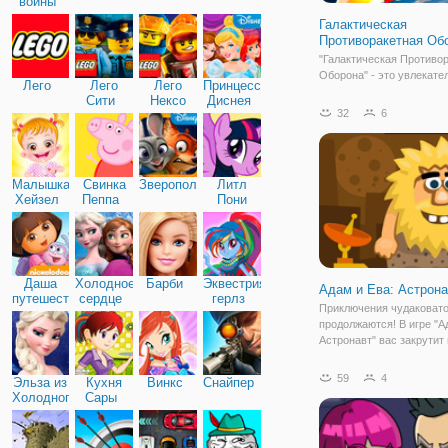
войны
Галактическая
Противоракетная Об
"Галактическая Противо
Оборона" - это увлекате
Лего
Лего
Лего
Принцессы
в жанре "Защита Башни",
Сити
Нексо
Диснея
должны защитить Землю
32
6
Найтс
вторжения марсиан, об
войну нашей планете то
потому, что космический
марсоход случайно
Малышка
Свинка
Зверополис
Литл
Хейзел
Пеппа
Пони
Дружба
Даша
Холодное
Барби
Эквестрия
Адам и Ева: Астрона
путешественница
сердце
герлз
Приключения чудаковат
продолжаются! В игре "А
Астронавт" вас закрутит 
водоворот событий вмес
забавным авантюристом.
59
4
Эльза из
Кухня
Винкс
Снайпер
раз Адам решил отправи
Холодного
Сары
космос за новыми впеча
сердца
Вот только,