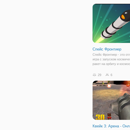
персонажами мультсери
вместе с ними будете
преодолевать многочис
Спейс Фронтиер
Спейс Фронтиер - это от
игра с запуском космиче
ракет на орбиту и космо
вы ощутите большую
ответственность перед 
29
6
командой и экипажем
космонавтов.
Квейк 3: Арена - Он