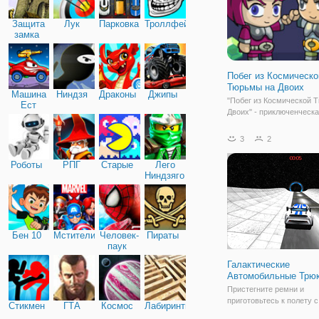
Защита
Лук
Парковка
Троллфейс
замка
Побег из Космическо
Тюрьмы на Двоих
Машина
Ниндзя
Драконы
Джипы
"Побег из Космической 
Ест
Двоих" - приключенческ
Машину
бродилка на двоих онлай
вы будете помогать пар
3
2
девушке выбраться из
космического корабля, к
Роботы
РПГ
Старые
Лего
захватили пришельцы. Т
Ниндзяго
ваша задача заключаетс
Бен 10
Мстители
Человек-
Пираты
паук
Галактические
Автомобильные Трю
Пристегните ремни и
приготовьтесь к полету 
Стикмен
ГТА
Космос
Лабиринты
автомобилем в космосе 