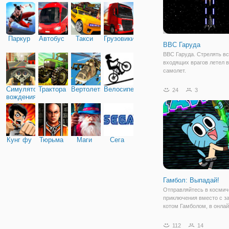
Паркур
Автобус
Такси
Грузовики
ВВС Гаруда
ВВС Гаруда. Стрелять в
входящих врагов летел 
самолет.
Симулятор
Трактора
Вертолеты
Велосипед
24
3
вождения
Кунг фу
Тюрьма
Маги
Сега
Гамбол: Выпадай!
Отправляйтесь в космич
приключения вместо с з
котом Гамболом, в онлай
"Гамбол: Выпадай!". Зде
встретитесь со знакомы
112
14