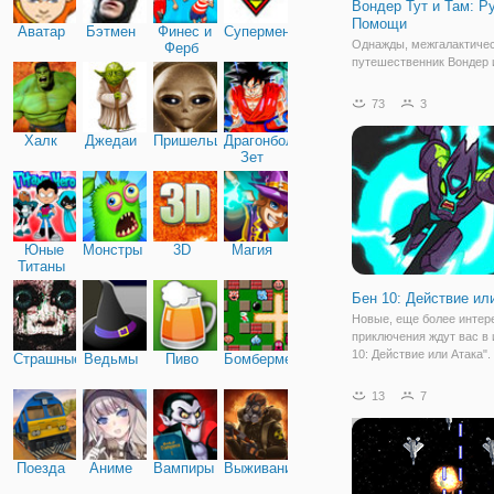
Вондер Тут и Там: Р
Помощи
Аватар
Бэтмен
Финес и
Супермен
Однажды, межгалактиче
Ферб
путешественник Вондер 
подружка Сильвия приз
на неизведанной планете
73
3
оказалось, ее жители ну
помощи. А в какой именн
Халк
Джедаи
Пришельцы
Драгонболл
узнаете в бесплатной иг
Зет
Тут и Там:
Юные
Монстры
3D
Магия
Титаны
Бен 10: Действие ил
Новые, еще более интер
приключения ждут вас в 
10: Действие или Атака".
Страшные
Ведьмы
Пиво
Бомбермен
будете в роли Бена в об
одного из иноземных суп
13
7
в которых мальчик умее
перевоплощаться. По иг
сюжету, вы
Поезда
Аниме
Вампиры
Выживание