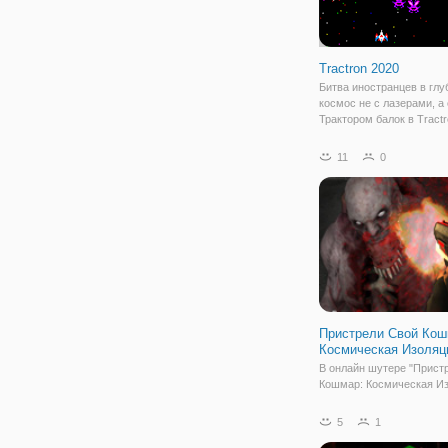
Tractron 2020
Битва иностранцев в глу
космос не с лазерами, а 
Трактором балок в Tractr
Поражение всех ваших
пиксельных врагов в это
11
0
шутер. Провоцировать в
помощью лазерных выст
закончить их с вашими
Пристрели Свой Кош
Космическая Изоляц
В онлайн шутере "Прист
Кошмар: Космическая Из
вы окажетесь на неизве
планете, в неком косми
5
1
корабле. Вы просыпаете
космическом корабле, з