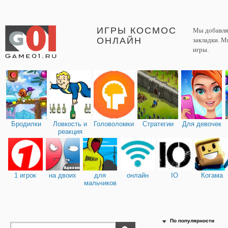
ИГРЫ КОСМОС
Мы добавляе
ОНЛАЙН
закладки. М
игры.
Бродилки
Ловкость и
Головоломки
Стратегии
Для девочек
реакция
1 игрок
на двоих
для
онлайн
IO
Когама
мальчиков
По популярности