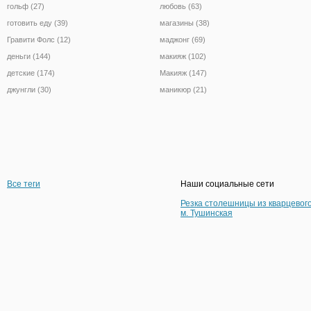
гольф (27)
любовь (63)
готовить еду (39)
магазины (38)
Гравити Фолс (12)
маджонг (69)
деньги (144)
макияж (102)
детские (174)
Макияж (147)
джунгли (30)
маникюр (21)
Все теги
Наши социальные сети
Резка столешницы из кварцевог
м. Тушинская