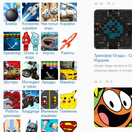
удивительные трюки.
10
1
Бомба
Космические
Настольные
Корабли
корабли
игры
Арканоид
Огонь и
Акулы
Ракеты
Трансфер Осады - С
вода
Издание
Shuttle Siege является SC
обороны башни, в котор
защитить свой шаттл от
металлических существ.
Шутеры
Мотоциклы
Аркады
Машины
4
0
отличается от классичес
в грязи
обороноспособность баш
что вы можете создать п
Роботы
Квадроциклы
Маленькие
Покемоны
динозавры
машинки