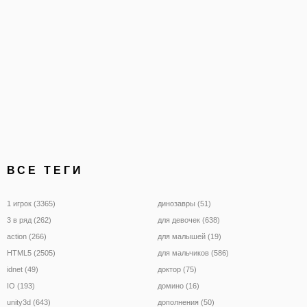
ВСЕ ТЕГИ
1 игрок (3365)
динозавры (51)
3 в ряд (262)
для девочек (638)
action (266)
для малышей (19)
HTML5 (2505)
для мальчиков (586)
idnet (49)
доктор (75)
IO (193)
домино (16)
unity3d (643)
дополнения (50)