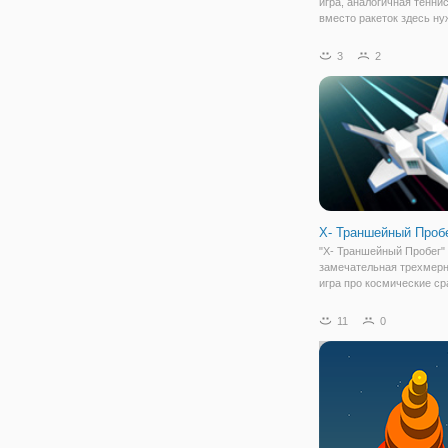
игра, аналогичная теннис
вместо ракеток здесь ну
использовать силу тяжес
ловкость. Вы окажетесь 
3
2
сетчатом поле, где под
управлением игрока нах
небольшой мяч.
X- Траншейный Проб
"X- Траншейный Пробег" 
замечательная трехмерн
игра про космические ср
Приготовьтесь к захва
и стремительному галак
11
0
приключению! Огромное
вражеское сооружение б
просторы