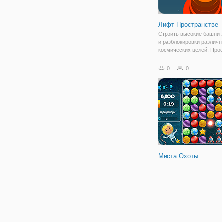
Лифт Пространстве
Строить высокие башни 
и разблокировки различ
космических целей. Прос
захватывающая игра на
реакцию.
0
0
Места Охоты