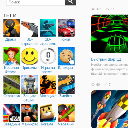
бильярд
карты
478
57
ТЕГИ
Драки
3D-
2D-
Гонки
стрелялки
стрелялки
Быстрый Шар 3Д
Необычная своим антур
Веселая
Приколы
Игры на
Кликеры
фоном аркадная игра "Б
Ферма
время
Шар 3Д" вовлекает в про
первых минут. Уровни б
проходить в темном про
60
7
где неожиданно будут п
неоновые стены, перегор
Стратегия
Защита
Мотоциклы
Змейка
мосты и т.д.
башни
Звездные
Майнкрафт
Когама
Червячки