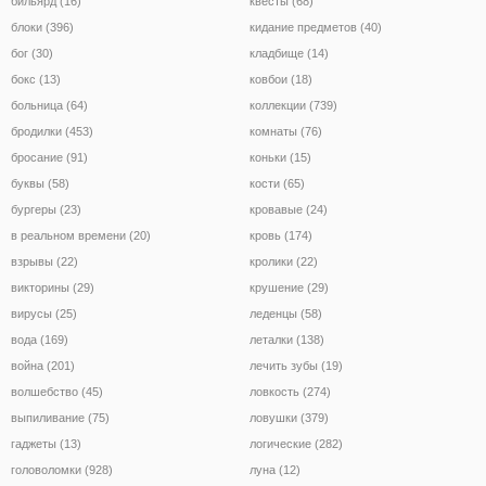
бильярд (16)
квесты (68)
блоки (396)
кидание предметов (40)
бог (30)
кладбище (14)
бокс (13)
ковбои (18)
больница (64)
коллекции (739)
бродилки (453)
комнаты (76)
бросание (91)
коньки (15)
буквы (58)
кости (65)
бургеры (23)
кровавые (24)
в реальном времени (20)
кровь (174)
взрывы (22)
кролики (22)
викторины (29)
крушение (29)
вирусы (25)
леденцы (58)
вода (169)
леталки (138)
война (201)
лечить зубы (19)
волшебство (45)
ловкость (274)
выпиливание (75)
ловушки (379)
гаджеты (13)
логические (282)
головоломки (928)
луна (12)