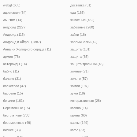
webgl (605)
доставка (31)
адреналин (84)
еда (165)
Ам Ням (14)
животные (462)
андроид (2277)
забавные (260)
Андроид (116)
зайки (16)
Андроид и Айфон (2887)
запоминалки (42)
Анна их Холодного сердца (11)
защита (131)
армия (78)
защита (65)
астероиды (14)
защита тропинки (46)
бабло (11)
зимние (71)
баланс (31)
золото (57)
баскетбол (47)
зомби (197)
бассейн (15)
зума (18)
бегалки (161)
интерактивные (26)
Беременные (15)
казино (14)
бесплатные (785)
камни (60)
бессмертные (49)
карты (149)
бизнес (33)
кафе (33)