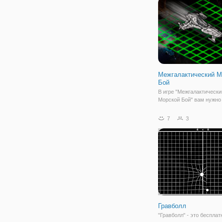
одной из отсеков. В ваш
находится
Межгалактический М
Бой
В игре "Межгалактически
Морской Бой" вам нужно
уничтожить инопланетны
и спасти планету Земля 
7
3
разрушения. Вам нужно 
нажать на сетку врага, ч
найти и уничтожить их л
прежде чем они обнаруж
Гравболл
"Гравболл" - это беспла