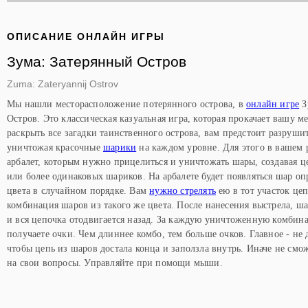
ОПИСАНИЕ ОНЛАЙН ИГРЫ
Зума: Затерянный Остров
Zuma: Zateryannij Ostrov
Мы нашли месторасположение потерянного острова, в
онлайн игре
З
Остров. Это классическая казуальная игра, которая прокачает вашу м
раскрыть все загадки таинственного острова, вам предстоит разруши
уничтожая красочные
шарики
на каждом уровне. Для этого в вашем
арбалет, которым нужно прицелиться и уничтожать шары, создавая ц
или более одинаковых шариков. На арбалете будет появляться шар о
цвета в случайном порядке. Вам
нужно стрелять
ею в тот участок цеп
комбинация шаров из такого же цвета. После нанесения выстрела, ш
и вся цепочка отодвигается назад. За каждую уничтоженную комбин
получаете очки. Чем длиннее комбо, тем больше очков. Главное - не 
чтобы цепь из шаров достала конца и заползла внутрь. Иначе не смо
на свои вопросы. Управляйте при помощи мыши.