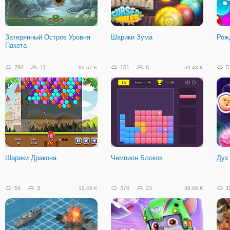
Затерянный Остров Уровня
Шарики Зума
Рож
Пакета
294
11
161
6
5
86.67 K
69.43 K
Шарики Дракона
Чемпион Блоков
Дух
56
3
376
23
1
12.46 K
39.88 K