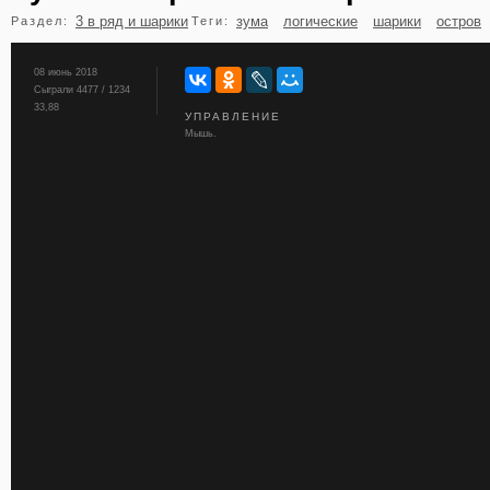
3 в ряд и шарики
зума
логические
шарики
остров
Раздел:
Теги:
бильярд
карты
08 июнь 2018
Сыграли 4477 / 1234
33,88
УПРАВЛЕНИЕ
Мышь.