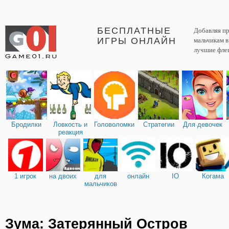
БЕСПЛАТНЫЕ
Добавляя пр
ИГРЫ ОНЛАЙН
мальчикам 
лучшие фле
Бродилки
Ловкость и
Головоломки
Стратегии
Для девочек
реакция
1 игрок
на двоих
для
онлайн
IO
Когама
мальчиков
Зума: Затерянный Остров