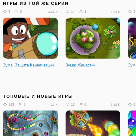
ИГРЫ ИЗ ТОЙ ЖЕ СЕРИИ
5
0
14
1
9
2.31 K
9.09 K
Зума: Защита Канализации
Зума: Жабастик
Зум
ТОПОВЫЕ И НОВЫЕ ИГРЫ
363
3
13
0
6
16 K
6.82 K