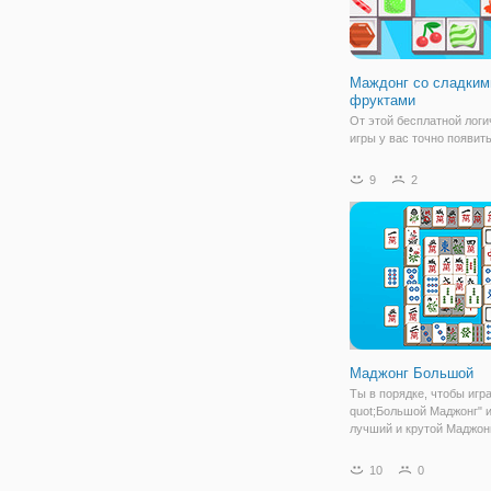
Маждонг со сладким
фруктами
От этой бесплатной логи
игры у вас точно появит
зверский аппетит. Хоть э
лишь логическая флеш и
9
2
маджонг, она разработан
образом, что имеет на с
элементах очень реалис
рисунки фруктов.
Маджонг Большой
Ты в порядке, чтобы игра
quot;Большой Маджонг" 
лучший и крутой Маджон
игра когда-либо ? С боле
000 уровни и забавная г
10
0
этот пасьянс маджонг иг