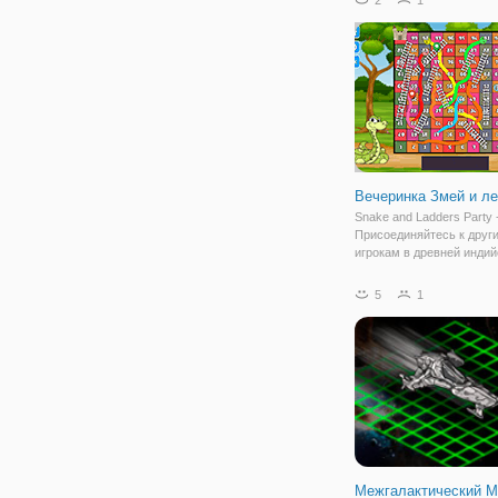
Вечеринка Змей и л
Snake and Ladders Party 
Присоединяйтесь к друг
игрокам в древней индий
настольной игре, котора
считается мировой класс
5
1
Игра представляет собо
соревнование по гонкам,
основанное на чистой
Межгалактический М