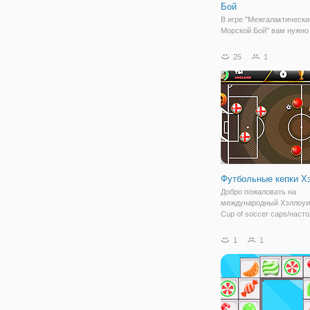
Бой
В игре "Межгалактически
Морской Бой" вам нужно
уничтожить инопланетны
и спасти планету Земля 
25
1
разрушения. Вам нужно 
нажать на сетку врага, ч
найти и уничтожить их л
прежде чем они обнаруж
Футбольные кепки Х
Добро пожаловать на
международный Хэллоуи
Cup of soccer caps/наст
игра. Выберите нужную 
команду и управляйте с
1
1
игроками, чтобы забиват
Помните , как мы играем
настольный футбол или