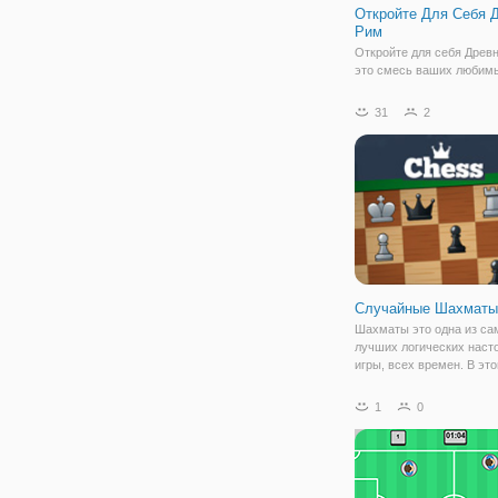
Откройте Для Себя 
Рим
Откройте для себя Древ
это смесь ваших любимы
головоломок с древней 
темой. Древний Рим был
31
2
самых интересных пери
времени. Там были глад
общественные бани, имп
храмы и
Случайные Шахматы
Шахматы это одна из с
лучших логических наст
игры, всех времен. В это
почувствуете на себе, чт
настоящая стратегия и к
1
0
думать на несколько ша
вперед. Эта развивающа
повысит