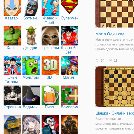
Аватар
Бэтмен
Финес и
Супермен
Ферб
Мат в Один ход
Мат в один ход-это игра-
головоломка в шахматы,
Халк
Джедаи
Пришельцы
Драгонболл
нужно сделать только од
Зет
чтобы выполнить шах-ма
противника. Просто нажм
54
11
нажмите на фигуру, зате
нажмите/нажмите на квад
вы хотите
Юные
Монстры
3D
Магия
Титаны
Страшные
Ведьмы
Пиво
Бомбермен
Шашки - Онлайн вер
В мастер шашки
многопользовательская,
можете поиграть в класс
настольные игры онлайн,