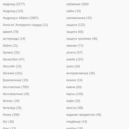
андроид (2277)
забавные (260)
Андроид (116)
зайки (16)
Андроид и Айфон (2887)
запоминалки (42)
Анна их Холодного сердца (11)
защита (131)
армия (78)
защита (65)
астероиды (14)
защита тропинки (46)
бабло (11)
зимние (71)
баланс (31)
золото (57)
баскетбол (47)
зомби (197)
бассейн (15)
зума (18)
бегалки (161)
интерактивные (26)
Беременные (15)
казино (14)
бесплатные (785)
камни (60)
бессмертные (49)
карты (149)
бизнес (33)
кафе (33)
бильярд (16)
квесты (68)
блоки (396)
кидание предметов (40)
бог (30)
кладбище (14)
бокс (13)
ковбои (18)