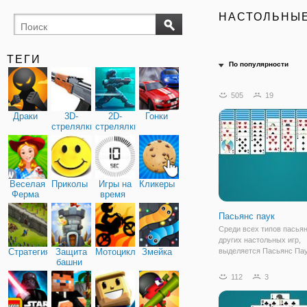
НАСТОЛЬНЫ
ТЕГИ
По популярности
505
19
Драки
3D-
2D-
Гонки
стрелялки
стрелялки
Веселая
Приколы
Игры на
Кликеры
Ферма
время
Пасьянс паук
Среди всех типов пасьян
других настольных игр,
Стратегия
Защита
Мотоциклы
Змейка
выделяется Пасьянс Пау
башни
которого немного измен
правила игры. Наверняк
112
3
когда-то играли в Паук, т
собрать его довольно ле
вами будут случайным