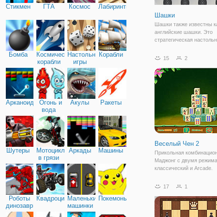
Стикмен
ГТА
Космос
Лабиринты
Шашки
Шашки также известны к
английские шашки. Это
стратегическая настольн
которую играют два игро
Бомба
Космические
Настольные
Корабли
противоположной сторон
15
2
корабли
игры
Игрок может перемещат
фигуру только по диагон
может захватить фигуру
Арканоид
Огонь и
Акулы
Ракеты
вода
Веселый Чен 2
Шутеры
Мотоциклы
Аркады
Машины
Прикольная комбинацион
в грязи
Маджонг с двумя режим
классический и Arcade.
17
1
Роботы
Квадроциклы
Маленькие
Покемоны
динозавры
машинки