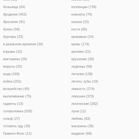
больница (64)
коллекции (739)
бродилки (453)
комнаты (76)
бросание (91)
коньки (15)
буквы (58)
кости (65)
бургеры (23)
кровавые (24)
в реальном времени (20)
кровь (174)
взрывы (22)
кролики (22)
викторины (29)
крушение (29)
вирусы (25)
леденцы (58)
вода (169)
леталки (138)
война (201)
лечить зубы (19)
волшебство (45)
ловкость (274)
выпиливание (75)
ловушки (379)
гаджеты (13)
логические (282)
головоломки (928)
луна (12)
гольф (27)
любовь (63)
готовить еду (39)
магазины (38)
Гравити Фолс (12)
маджонг (69)