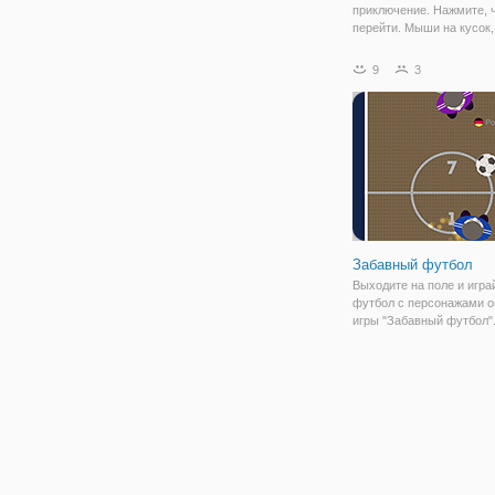
приключение. Нажмите, 
перейти. Мыши на кусок,
увидеть его ходов. Нажм
клавишу Esc для меню, и
9
3
чтобы перезапустить с 
контрольной точки. Кроме
можете
Забавный футбол
Выходите на поле и игра
футбол с персонажами о
игры "Забавный футбол"
настольная игра, в кото
играть вдвоем или одном
Выберите комфортный д
режим игры и приступайт
прохождению.