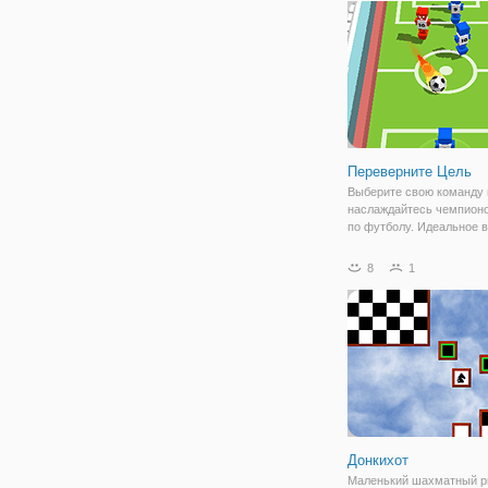
одна из лучших игр 2019.
Переверните Цель
Выберите свою команду 
наслаждайтесь чемпион
по футболу. Идеальное 
расположение-вот ключи 
Прогрессируйте и зараб
8
1
апгрейды в виде улучше
стадиона и дополнитель
мячей. Есть турниры,
Донкихот
Маленький шахматный 