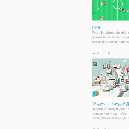
Нога
Foot - Играйте в футбол
другом на Y8 прямо сейч
для двух игроков, перет
чтобы прицелиться, и от
чтобы сделать тире. Вес
2
0
для вашего
времяпрепровождения, 
доступная на мобильных
"Маджонг" Каждый Д
"Маджонг" каждый день-
прекрасная игра, чтобы
насладиться каждый ден
Матч камни и очистить и
поле.
2
1