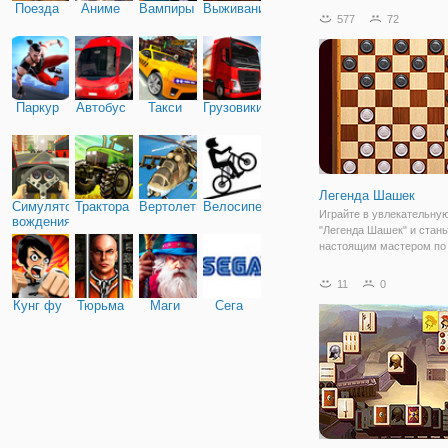
Поезда
Аниме
Вампиры
Выживание
других игроков. Очень 
577
72
во всем мире, шашки-эт
увлекательная игра, что 
всех возрастов могут
Паркур
Автобус
Такси
Грузовики
Легенда Шашек
Симулятор
Трактора
Вертолеты
Велосипед
Играйте в увлекательную
вождения
"Легенда Шашек" и стань
настоящим мастером по
шахматам. В этой игре е
различные режимы : мул
11
0
игра 1х1, игра против
Кунг фу
Тюрьма
Маги
Сега
искусственного интеллек
различными видами сло
такими