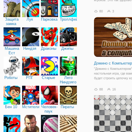
настольная игра вашего 
маленьких лошадей на 
80
3
телефон или планшет. Э
Защита
Лук
Парковка
Троллфейс
отличная классическая и
замка
просто
Машина
Ниндзя
Драконы
Джипы
Ест
Машину
Домино с Компьюте
"Домино с Компьютером"
настольная игра, где ва
Роботы
РПГ
Старые
Лего
будет строить цепочку к
Ниндзяго
соприкасающихся полов
одинаковым количеством
88
16
обозначающим число очк
этой игре вы будете игра
одного
Бен 10
Мстители
Человек-
Пираты
паук