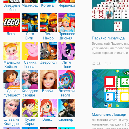
Звездные
Майнкрафт
Когама
Червячки
войны
Лего
Лего
Лего
Принцессы
Сити
Нексо
Диснея
Пасьянс пирамида
Найтс
Бесплатный Пасьянс пи
увлекательная головолом
нужно хорошо считать и
отлично внимание, чтобы
Малышка
Свинка
Зверополис
Литл
успеху. На игровом поле
18
4
Хейзел
Пеппа
Пони
расположены карты, кот
Дружба
выложены в виде пирами
необходимо убрать
Даша
Холодное
Барби
Эквестрия
путешественница
сердце
герлз
Маленькие Лошади
Эльза из
Кухня
Винкс
Снайпер
Вы можете играть в игру
Холодного
Сары
маленькие лошадки с 1, 2
сердца
игроков. Это так здорово