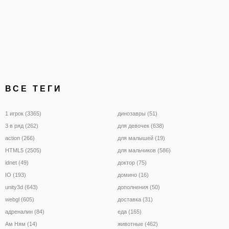
ВСЕ ТЕГИ
1 игрок (3365)
динозавры (51)
3 в ряд (262)
для девочек (638)
action (266)
для малышей (19)
HTML5 (2505)
для мальчиков (586)
idnet (49)
доктор (75)
IO (193)
домино (16)
unity3d (643)
дополнения (50)
webgl (605)
доставка (31)
адреналин (84)
еда (165)
Ам Ням (14)
животные (462)