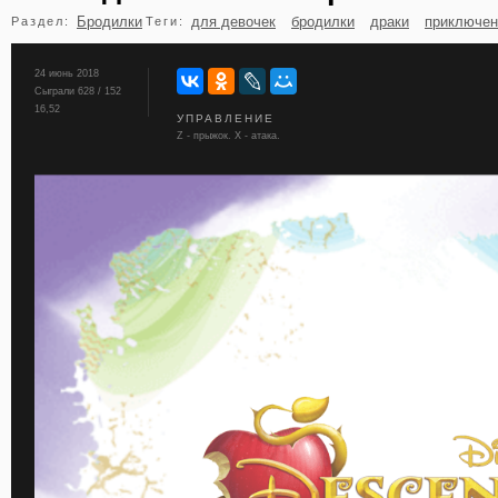
Бродилки
для девочек
бродилки
драки
приключен
Раздел:
Теги:
бильярд
карты
24 июнь 2018
Сыграли 628 / 152
16,52
УПРАВЛЕНИЕ
Z - прыжок. X - атака.