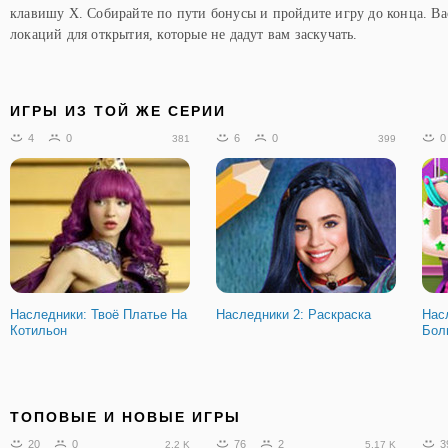
клавишу X. Собирайте по пути бонусы и пройдите игру до конца. В
локаций для открытия, которые не дадут вам заскучать.
ИГРЫ ИЗ ТОЙ ЖЕ СЕРИИ
4
0
6
0
0
381
399
Наследники: Твоё Платье На
Наследники 2: Раскраска
Нас
Котильон
Бол
ТОПОВЫЕ И НОВЫЕ ИГРЫ
20
0
76
2
3
2.2 K
5.17 K