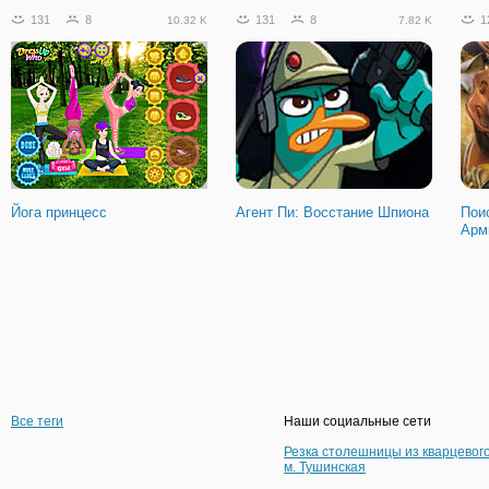
131
8
131
8
1
10.32 K
7.82 K
Йога принцесс
Агент Пи: Восстание Шпиона
Пои
Арм
Все теги
Наши социальные сети
Резка столешницы из кварцевог
м. Тушинская