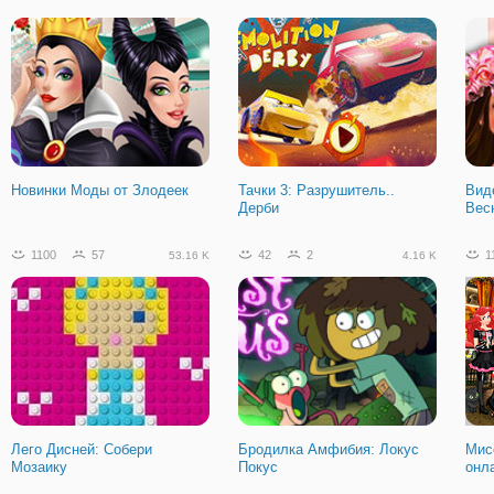
Новинки Моды от Злодеек
Тачки 3: Разрушитель..
Вид
Дерби
Вес
1100
57
42
2
1
53.16 K
4.16 K
Лего Дисней: Собери
Бродилка Амфибия: Локус
Мис
Мозаику
Покус
онл