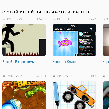
C ЭТОЙ ИГРОЙ ОЧЕНЬ ЧАСТО ИГРАЮТ В:
694
90
56
5
5
87.07 K
4.11 K
Векс 5 - Без рекламы!
Конфеты Кликер
Кор
3945
231
144
13
4
345.21 K
16.49 K