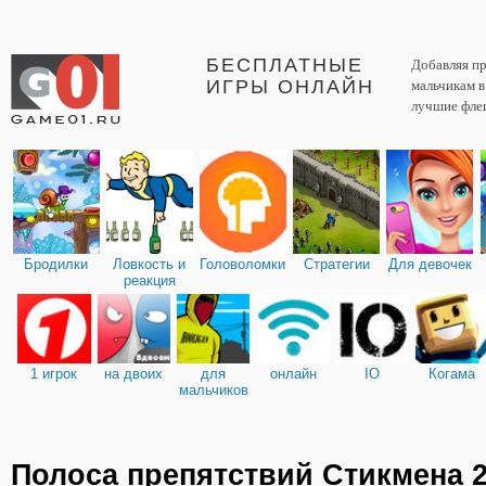
БЕСПЛАТНЫЕ
Добавляя пр
ИГРЫ ОНЛАЙН
мальчикам 
лучшие фле
Бродилки
Ловкость и
Головоломки
Стратегии
Для девочек
реакция
1 игрок
на двоих
для
онлайн
IO
Когама
мальчиков
Полоса препятствий Стикмена 