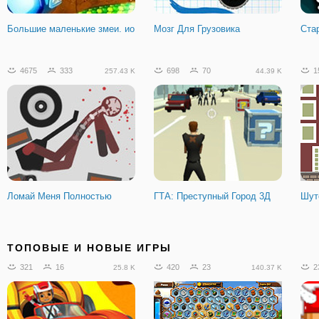
Большие маленькие змеи. ио
Мозг Для Грузовика
Стар
4675
333
698
70
1
257.43 K
44.39 K
Ломай Меня Полностью
ГТА: Преступный Город 3Д
Шут
5964
544
8472
831
2
156.87 K
627.28 K
ТОПОВЫЕ И НОВЫЕ ИГРЫ
321
16
420
23
2
25.8 K
140.37 K