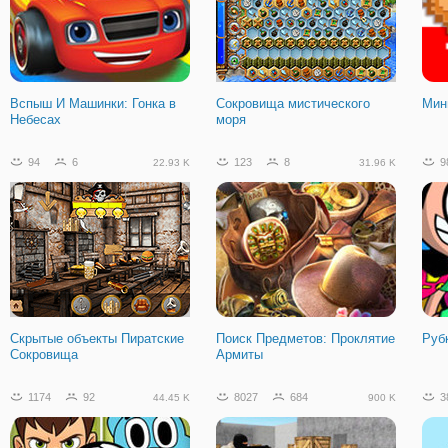
Орион Песочница:
Рыбка Ест Рыбку 3
Кра
Улучшенный
Зел
Вспыш И Машинки: Гонка в
Сокровища мистического
Мин
Небесах
моря
386
35
37.76 K
94
6
123
8
9
22.93 K
31.96 K
Динозавр Рекс в Рио
Скрытые объекты Пиратские
Поиск Предметов: Проклятие
Руб
Сокровища
Армиты
1174
92
8027
684
3
44.45 K
900 K