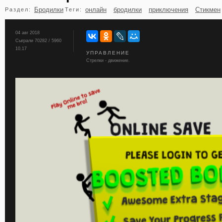
Бродилки
онлайн
бродилки
приключения
Стикмен
Раздел:
Теги:
бильярд
карты
04 авг 2018
Сыграли 70282 / 5960
10,17
УПРАВЛЕНИЕ
Стрелки - движение.