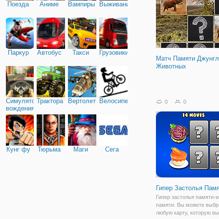
Поезда
Аниме
Вампиры
Выживание
Паркур
Автобус
Такси
Грузовики
Матч Памяти Джунгл
Животных
Симулятор
Трактора
Вертолеты
Велосипед
0
0
вождения
Кунг фу
Тюрьма
Маги
Сега
Гипер Застолья Пам
Гипер застолья памяти-и
памяти. Вы можете выбр
любую карту, которую вы