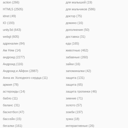
action (266)
для малышей (19)
HTML5 (2505)
для мальчиков (586)
idnet (49)
доктор (75)
IO (193)
домино (16)
unity3d (643)
дополнения (50)
webgl (605)
доставка (31)
адреналин (84)
еда (165)
Ам Ням (14)
животные (462)
андроид (2277)
забавные (260)
Андроид (116)
зайки (16)
Андроид и Айфон (2887)
запоминалки (42)
Анна их Холодного сердца (11)
защита (131)
армия (78)
защита (65)
астероиды (14)
защита тропинки (46)
бабло (11)
зимние (71)
баланс (31)
золото (57)
баскетбол (47)
зомби (197)
бассейн (15)
зума (18)
бегалки (161)
интерактивные (26)