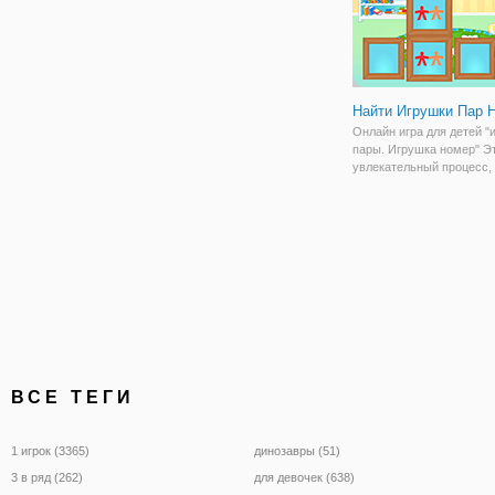
Найти Игрушки Пар 
Онлайн игра для детей "
пары. Игрушка номер" Э
увлекательный процесс,
заинтересует каждого ре
предлагаем поближе
познакомиться с игрушк
поможет ребенку достич
успехов.
ВСЕ ТЕГИ
1 игрок (3365)
динозавры (51)
3 в ряд (262)
для девочек (638)