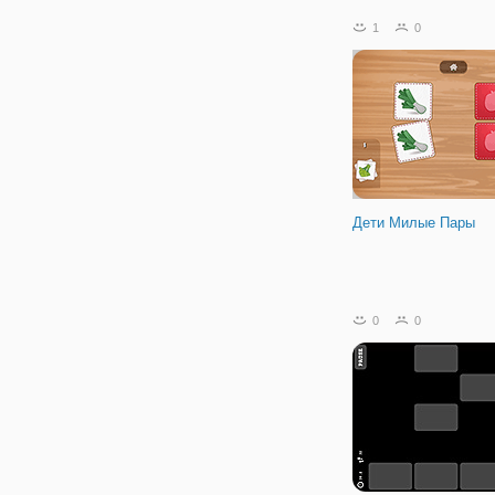
но ваша следующая карт
быть той же карты вы в
1
0
открыли. Если вы не кар
закрыл. Вы должны держ
мозг мышцы
Дети Милые Пары
0
0