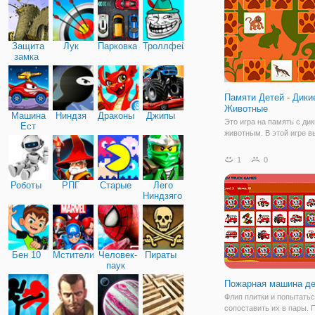
Переверните карты, под
пирожные и
Защита
Лук
Парковка
Троллфейс
замка
Памяти Детей - Дики
Животные
Машина
Ниндзя
Драконы
Джипы
Это игра на память с ди
Ест
животным. В этой игре 
Машину
узнать диких животных и
животными, как игра пам
1
0
Нажмите на квадраты и
уменьшить название жив
Роботы
РПГ
Старые
Лего
Лира и играть в эту
Ниндзяго
образовательную игру п
Бен 10
Мстители
Человек-
Пираты
паук
Пожарная машина де
Флип плитки и попытать
сопоставить их в пары. 