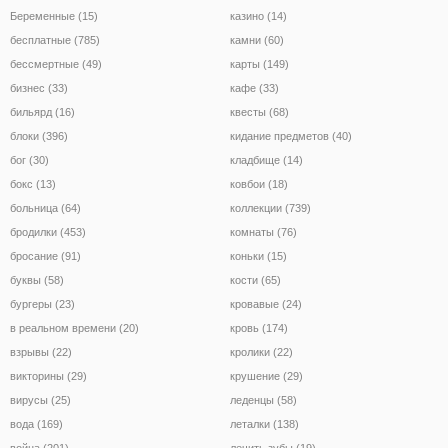
Беременные (15)
казино (14)
бесплатные (785)
камни (60)
бессмертные (49)
карты (149)
бизнес (33)
кафе (33)
бильярд (16)
квесты (68)
блоки (396)
кидание предметов (40)
бог (30)
кладбище (14)
бокс (13)
ковбои (18)
больница (64)
коллекции (739)
бродилки (453)
комнаты (76)
бросание (91)
коньки (15)
буквы (58)
кости (65)
бургеры (23)
кровавые (24)
в реальном времени (20)
кровь (174)
взрывы (22)
кролики (22)
викторины (29)
крушение (29)
вирусы (25)
леденцы (58)
вода (169)
леталки (138)
война (201)
лечить зубы (19)