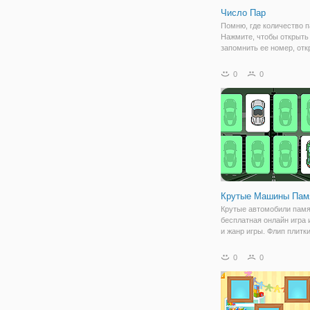
Число Пар
Помню, где количество п
Нажмите, чтобы открыть 
запомнить ее номер, отк
карты с одинаковым ном
чтобы очистить их. Очис
0
0
доску быстрее с наиме
количеством шагов, что
получить высокий балл.
Крутые Машины Пам
Крутые автомобили памя
бесплатная онлайн игра 
и жанр игры. Флип плитки
попытаться сопоставить 
пары. Пары все плитки, 
0
0
выиграть. Постарайтесь 
игру в качестве мало дв
насколько