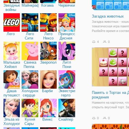
Звездные
Майнкрафт
Когама
Червячки
войны
Загадка животных
Загадка животных - кошк
тематическая игра памят
Разбейте время и соотв
Лего
Лего
Лего
Принцессы
загадкам. Ознакомьте вс
Сити
Нексо
Диснея
Вас будет легче определ
4
0
Найтс
местонахождение матче
Малышка
Свинка
Зверополис
Литл
Хейзел
Пеппа
Пони
Дружба
Даша
Холодное
Барби
Эквестрия
Память о Тортах на 
путешественница
сердце
герлз
рождения
Нажмите на карточки, ч
открыть вкусный торт. З
его, чтобы вы могли соп
его с аналогичными карт
0
0
Эльза из
Кухня
Винкс
Снайпер
Соберите все карты на д
Холодного
Сары
чтобы завершить уровен
сердца