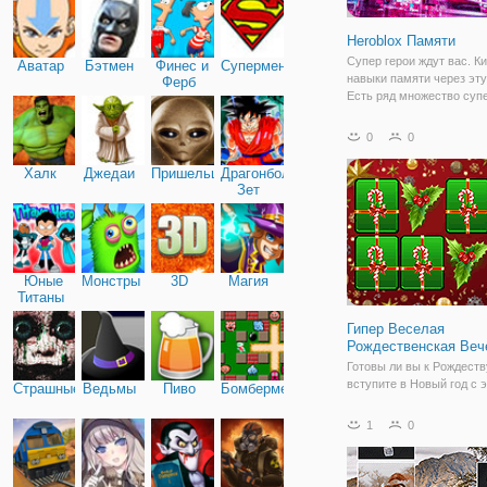
Heroblox Памяти
Супер герои ждут вас. К
Аватар
Бэтмен
Финес и
Супермен
навыки памяти через эту
Ферб
Есть ряд множество суп
символами героя, котор
соответствовать друг дру
0
0
Думаю, следующий блок,
иметь тот же символ или
Халк
Джедаи
Пришельцы
Драгонболл
запомнить
Зет
Юные
Монстры
3D
Магия
Титаны
Гипер Веселая
Рождественская Веч
Готовы ли вы к Рождест
вступите в Новый год с э
Страшные
Ведьмы
Пиво
Бомбермен
1
0