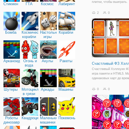
плитки, чтобы выиграть.
Стикмен
ГТА
Космос
Лабиринты
Постарайтесь закончить 
качестве мало движется,
2
0
насколько это возможно!
уровня. Используйте мы
нажмите или нажмите на
Бомба
Космические
Настольные
Корабли
корабли
игры
Арканоид
Огонь и
Акулы
Ракеты
Счастливый ФЗ Хэл
вода
Счастливый Хэллоуин ФЗ
игра памяти и HTML5. М
одинаковых карт до вре
иссякнут! Эта игра имеет
уровней с постепенно
Шутеры
Мотоциклы
Аркады
Машины
0
0
возрастающей степенью
в грязи
сложности, и игра идеал
подходит для мобильных
устройств.
Роботы
Квадроциклы
Маленькие
Покемоны
динозавры
машинки