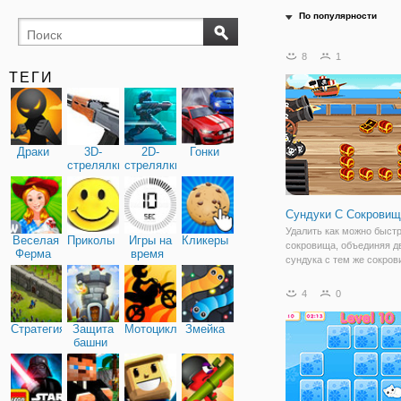
По популярности
поиск
буквы
8
1
предметов
ТЕГИ
Драки
3D-
2D-
Гонки
стрелялки
стрелялки
Сундуки С Сокрови
Удалить как можно быстр
Веселая
Приколы
Игры на
Кликеры
сокровища, объединяя д
Ферма
время
сундука с тем же сокро
4
0
Стратегия
Защита
Мотоциклы
Змейка
башни