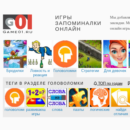
ИГРЫ
Мы добавляе
ЗАПОМИНАЛКИ
закладки. М
ОНЛАЙН
онлайн игры
Бродилки
Ловкость и
Головоломки
Стратегии
Для девочек
реакция
ТЕГИ В РАЗДЕЛЕ ГОЛОВОЛОМКИ
ТОП по годам
головоломки
развивающие
слова
пазлы
логические
найди
игры
отличия