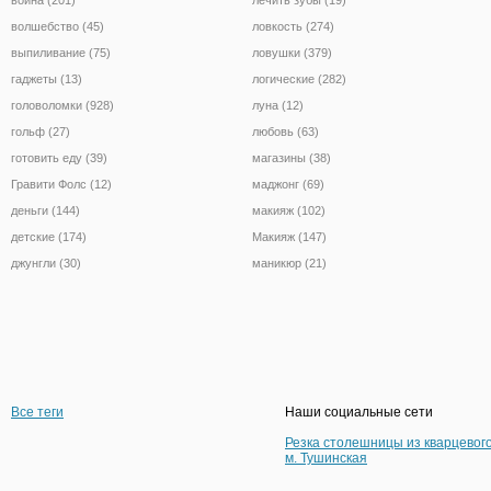
волшебство (45)
ловкость (274)
выпиливание (75)
ловушки (379)
гаджеты (13)
логические (282)
головоломки (928)
луна (12)
гольф (27)
любовь (63)
готовить еду (39)
магазины (38)
Гравити Фолс (12)
маджонг (69)
деньги (144)
макияж (102)
детские (174)
Макияж (147)
джунгли (30)
маникюр (21)
Все теги
Наши социальные сети
Резка столешницы из кварцевог
м. Тушинская