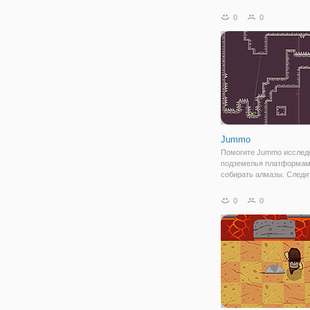
опасные пещеры и посе
деревни и города Эмпор
0
0
осиротевший мальчик, к
воспитал старый колдун 
Трисмегист, и учил, как
Jummo
Помогите Jummo исслед
подземелья платформам
собирать алмазы. Следи
ловушками и использова
телепорт умение включи
0
0
чтобы преодолеть препя
стоящие на его пути.