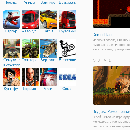
Поезда
Аниме
Вампиры
Выживание
Паркур
Автобус
Такси
Грузовики
Demonblade
История гласит, что меч
выкован в аду. Необход
насытить его, прежде че
принимать его на отдых 
глубоком подполье. Крюк
Симулятор
Трактора
Вертолеты
Велосипед
8
1
чтобы подняться.
вождения
Кунг фу
Тюрьма
Маги
Сега
Ведьма Ремесленни
Герой Эстель в игре буд
исследовать густые леса
местность, старые храм