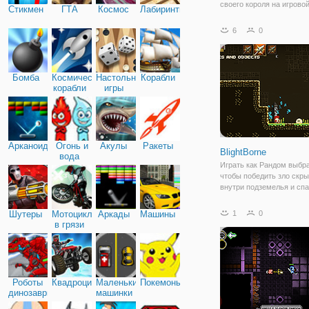
своего короля на игрово
Стикмен
ГТА
Космос
Лабиринты
платформе Райти! Ваша 
будет помочь отважному
6
0
маленькому герою выжит
подземелье, населенное
монстрами. В начале игр
Бомба
Космические
Настольные
Корабли
корабли
игры
Арканоид
Огонь и
Акулы
Ракеты
BlightBorne
вода
Играть как Рандом выбра
чтобы победить зло скр
внутри подземелья и сп
деревню. Найти давно у
артефакт, который може
Шутеры
Мотоциклы
Аркады
Машины
1
0
жизнь обратно в свою де
в грязи
их жителей. BlightBorne 
Роботы
Квадроциклы
Маленькие
Покемоны
динозавры
машинки