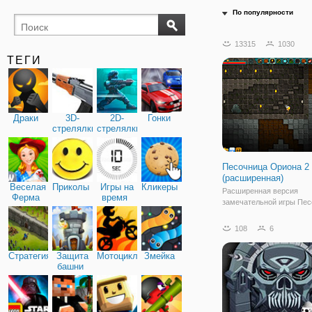
По популярности
13315
1030
ТЕГИ
Драки
3D-
2D-
Гонки
стрелялки
стрелялки
Песочница Ориона 2
(расширенная)
Веселая
Приколы
Игры на
Кликеры
Расширенная версия
Ферма
время
замечательной игры Пес
Ориона! Вы должны выжи
девственном мире путем
108
6
материалов, разработки
инструментов и брони. 
Стратегия
Защита
Мотоциклы
Змейка
в Песочнице Ориона
башни
импровизированные укр
успешно