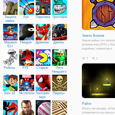
и вам нужно помочь ей 
врагов
Защита
Лук
Парковка
Троллфейс
замка
Земля Воинов
Земли войны-это захва
Машина
Ниндзя
Драконы
Джипы
ролевая игра (РПГ) с Rog
Ест
подобных элементов и
Машину
рандомизированные кар
можете использовать не
7
1
видов оружия, включая м
стрелы, и даже волшебн
Роботы
РПГ
Старые
Лего
для сражения с
Ниндзяго
Бен 10
Мстители
Человек-
Пираты
паук
Райти
Играть как рыцарь, кото
отправляется на поиски