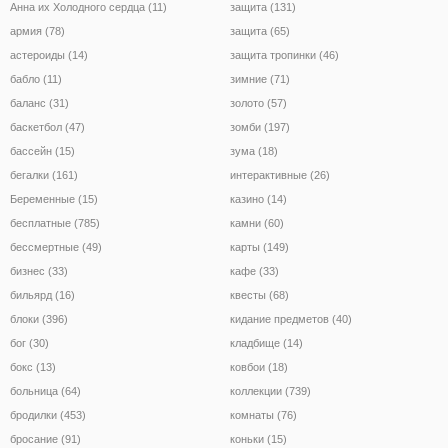
Анна их Холодного сердца (11)
защита (131)
армия (78)
защита (65)
астероиды (14)
защита тропинки (46)
бабло (11)
зимние (71)
баланс (31)
золото (57)
баскетбол (47)
зомби (197)
бассейн (15)
зума (18)
бегалки (161)
интерактивные (26)
Беременные (15)
казино (14)
бесплатные (785)
камни (60)
бессмертные (49)
карты (149)
бизнес (33)
кафе (33)
бильярд (16)
квесты (68)
блоки (396)
кидание предметов (40)
бог (30)
кладбище (14)
бокс (13)
ковбои (18)
больница (64)
коллекции (739)
бродилки (453)
комнаты (76)
бросание (91)
коньки (15)