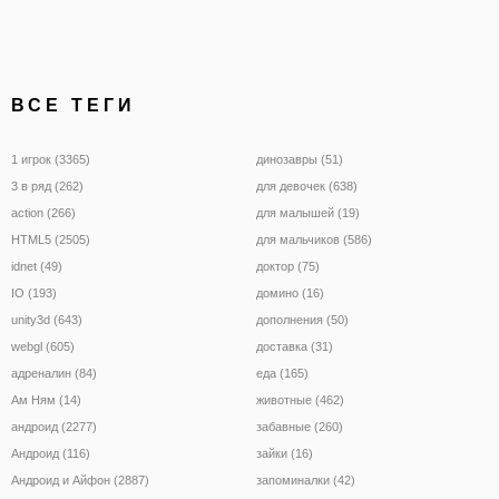
ВСЕ ТЕГИ
1 игрок (3365)
динозавры (51)
3 в ряд (262)
для девочек (638)
action (266)
для малышей (19)
HTML5 (2505)
для мальчиков (586)
idnet (49)
доктор (75)
IO (193)
домино (16)
unity3d (643)
дополнения (50)
webgl (605)
доставка (31)
адреналин (84)
еда (165)
Ам Ням (14)
животные (462)
андроид (2277)
забавные (260)
Андроид (116)
зайки (16)
Андроид и Айфон (2887)
запоминалки (42)