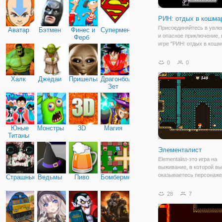
РИН: отдых в кошма
Присоединяйтесь в увле
Аватар
Бэтмен
Финес и
Супермен
и опасное приключение, 
Ферб
игре "РИН: отдых в кошм
Игра представлена в жа
стратегии, в пиксельной 
0
0
Здесь вам предстоит по
главному персонажу пре
Халк
Джедаи
Пришельцы
Драгонболл
все
Зет
Юные
Монстры
3D
Магия
Титаны
Элементалист
Elementalist-это игра на
выживание, в которой вы
оказываетесь персонаже
Страшные
Ведьмы
Пиво
Бомбермен
пойманным в ловушку в 
подземелья. Вы быстро
28
7
понимаете, что вы не оди
на самом деле вы наход
пространстве, заполнен