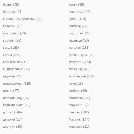
буквы (58)
кости (65)
бургеры (23)
кровавые (24)
в реальном времени (20)
кровь (174)
взрывы (22)
кролики (22)
викторины (29)
крушение (29)
вирусы (25)
леденцы (58)
вода (169)
леталки (138)
война (201)
лечить зубы (19)
волшебство (45)
ловкость (274)
выпиливание (75)
ловушки (379)
гаджеты (13)
логические (282)
головоломки (928)
луна (12)
гольф (27)
любовь (63)
готовить еду (39)
магазины (38)
Гравити Фолс (12)
маджонг (69)
деньги (144)
макияж (102)
детские (174)
Макияж (147)
джунгли (30)
маникюр (21)