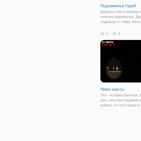
Подземелье Герой
Держать себя в безопасн
опасное подземелье. Де
подальше от лавы, мечи,
все другие ловушки. Дож
конца и получить свое
0
0
вознаграждение!
Ниже шахты
Это - история Шахтера. 
как у него был трудный 
работы, он чувствовал в
отверстии. После обнар
новую пещеру ниже шахт
должен выжить существа