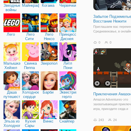
Звездные
Майнкрафт
Когама
Червячки
войны
Забытое Подземелье
Восстание Нежити
Приглашаем вас переме
Средневековье, в онлайн
Лего
Лего
Лего
Принцессы
"Забытое Подземелье: В
Сити
Нексо
Диснея
Нежити". Это красочная 
0
0
Найтс
увлекательная флеш игр
объединяющая жанры стр
стрелялки и РПГ. Под в
управлением молодой
Малышка
Свинка
Зверополис
Литл
Хейзел
Пеппа
Пони
Дружба
Даша
Холодное
Барби
Эквестрия
Приключения Амазо
путешественница
сердце
герлз
Amazon Adventures-это
захватывающая приключ
игра, приходите сюда и
отправляйтесь в приклю
этой красивой девушкой
243
24
Эльза из
Кухня
Винкс
Снайпер
Амазонкой. Она войдет в
Холодного
Сары
несколько разных опасн
сердца