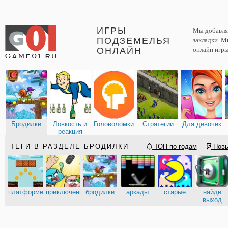
ИГРЫ
Мы добавляе
ПОДЗЕМЕЛЬЯ
закладки. М
ОНЛАЙН
онлайн игры
Бродилки
Ловкость и
Головоломки
Стратегии
Для девочек
реакция
ТЕГИ В РАЗДЕЛЕ БРОДИЛКИ
ТОП по годам
Нов
платформеры
приключения
бродилки
аркады
старые
найди
выход