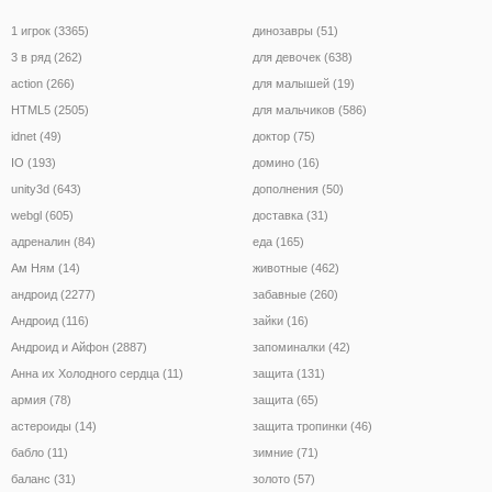
1 игрок (3365)
динозавры (51)
3 в ряд (262)
для девочек (638)
action (266)
для малышей (19)
HTML5 (2505)
для мальчиков (586)
idnet (49)
доктор (75)
IO (193)
домино (16)
unity3d (643)
дополнения (50)
webgl (605)
доставка (31)
адреналин (84)
еда (165)
Ам Ням (14)
животные (462)
андроид (2277)
забавные (260)
Андроид (116)
зайки (16)
Андроид и Айфон (2887)
запоминалки (42)
Анна их Холодного сердца (11)
защита (131)
армия (78)
защита (65)
астероиды (14)
защита тропинки (46)
бабло (11)
зимние (71)
баланс (31)
золото (57)