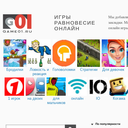
ИГРЫ
Мы добавляе
РАВНОВЕСИЕ
закладки. М
ОНЛАЙН
онлайн игры
Бродилки
Ловкость и
Головоломки
Стратегии
Для девочек
реакция
1 игрок
на двоих
для
онлайн
IO
Когама
мальчиков
По популярности