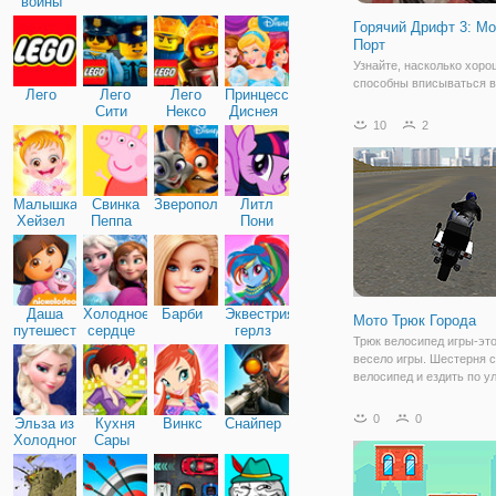
войны
Горячий Дрифт 3: М
Порт
Узнайте, насколько хоро
способны вписываться в
Лего
Лего
Лего
Принцессы
неожиданные повороты в
Сити
Нексо
Диснея
«Горячий Дрифт 3: Морск
10
2
Найтс
Это гонка, в которой вас
серьезные препятствия 
действительно крутые п
игре доступно два
Малышка
Свинка
Зверополис
Литл
Хейзел
Пеппа
Пони
Дружба
Даша
Холодное
Барби
Эквестрия
Мото Трюк Города
путешественница
сердце
герлз
Трюк велосипед игры-это
весело игры. Шестерня 
велосипед и ездить по у
добраться до рампы для
выполнения трюков на в
0
0
Эльза из
Кухня
Винкс
Снайпер
пандусы. Держать равно
Холодного
Сары
велосипеде и не падать 
сердца
велосипеда, сделать как