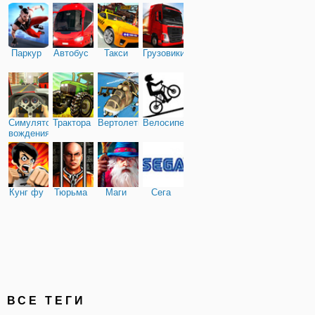
Паркур
Автобус
Такси
Грузовики
Симулятор
Трактора
Вертолеты
Велосипед
вождения
Кунг фу
Тюрьма
Маги
Сега
ВСЕ ТЕГИ