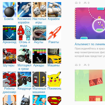
весело играть. Вы будет
0
0
управлять очарователь
персонажем "Fall Guys", 
множеством поворотов 
Бомба
Космические
Настольные
Корабли
корабли
игры
Арканоид
Огонь и
Акулы
Ракеты
Альпинист по линия
вода
Присоединяйтесь в крас
мир геометрических фигу
которой вам предстоит 
шариком и провести его 
финиша. Но сделать это 
Шутеры
Мотоциклы
Аркады
Машины
0
0
просто, как может показ
в грязи
первый взгляд. Архитект
такова,
Роботы
Квадроциклы
Маленькие
Покемоны
динозавры
машинки