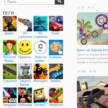
бильярд
карты
18
2
ТЕГИ
Драки
3D-
2D-
Гонки
стрелялки
стрелялки
Кросс на Заднем Ко
"Кросс на Заднем Колесе
Веселая
Приколы
Игры на
Кликеры
увлекательная и динами
Ферма
время
аркада, в которой вы мо
совершать экстремальны
Под вашим управлением
369
45
мотоцикл, на котором ну
проехать до финиша, уд
Стратегия
Защита
Мотоциклы
Змейка
их на заднем колесе.
башни
Звездные
Майнкрафт
Когама
Червячки