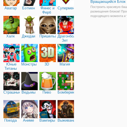
Вращающийся Блок
Построить красивую ба
Аватар
Бэтмен
Финес и
Супермен
размещения блоков! Про
Ферб
подходящего момента и 
экрана, чтобы перейти н
Вращающийся блок-это 
игра... просто подождите
блок будет выровнен по
Халк
Джедаи
Пришельцы
Драгонболл
горизонтали,
Зет
Юные
Монстры
3D
Магия
Титаны
Страшные
Ведьмы
Пиво
Бомбермен
Поезда
Аниме
Вампиры
Выживание