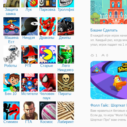
Защита
Лук
Парковка
Троллфейс
замка
Башни Сделать
В каждой игре игрок начи
Машина
Ниндзя
Драконы
Джипы
хп. Каждый раз, когда м
Ест
упал, игрок падает на 1 л
Машину
заканчивается, когда ко
закончила. Игрок получа
1
0
очков за каждый успешн
наборный блок (успех). 
Роботы
РПГ
Старые
Лего
Ниндзяго
Бен 10
Мстители
Человек-
Пираты
паук
Фолл Гайс: Шорткат
Вам нравиться беговые 
Если да, то игра "Фолл Га
Шорткат Про" вам очень
Стикмен
ГТА
Космос
Лабиринты
понравиться, в нее буде