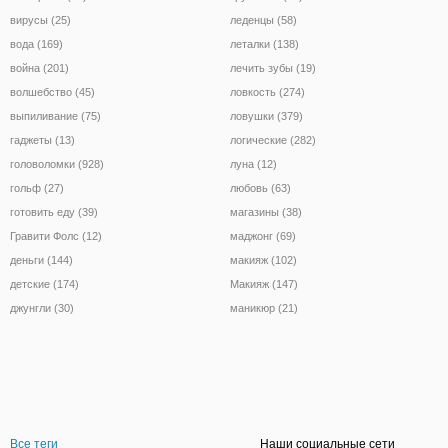
вирусы (25)
леденцы (58)
вода (169)
леталки (138)
война (201)
лечить зубы (19)
волшебство (45)
ловкость (274)
выпиливание (75)
ловушки (379)
гаджеты (13)
логические (282)
головоломки (928)
луна (12)
гольф (27)
любовь (63)
готовить еду (39)
магазины (38)
Гравити Фолс (12)
маджонг (69)
деньги (144)
макияж (102)
детские (174)
Макияж (147)
джунгли (30)
маникюр (21)
Все теги
Наши социальные сети