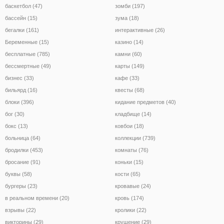
баскетбол (47)
зомби (197)
бассейн (15)
зума (18)
бегалки (161)
интерактивные (26)
Беременные (15)
казино (14)
бесплатные (785)
камни (60)
бессмертные (49)
карты (149)
бизнес (33)
кафе (33)
бильярд (16)
квесты (68)
блоки (396)
кидание предметов (40)
бог (30)
кладбище (14)
бокс (13)
ковбои (18)
больница (64)
коллекции (739)
бродилки (453)
комнаты (76)
бросание (91)
коньки (15)
буквы (58)
кости (65)
бургеры (23)
кровавые (24)
в реальном времени (20)
кровь (174)
взрывы (22)
кролики (22)
викторины (29)
крушение (29)