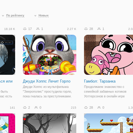
По рейтингу
Новые
17
1
28
1
18.18 K
2.27 K
2.0
ься или
Джуди Хоппс Лечит Горло
Гамбол: Тарзанка
Джуди Хоппс из мультфильма
Продолжаем знакомство с
 быть
"Зверополис" простудила горло,
семейкой забавных котиков
вас есть
пока гналась за преступниками.
Уоттерсонов в онлайн игре
вотные
Теперь ей нужна ваша помощь и в
"Гамбол: Тарзанка" и сегодня в
ужие,
онлайн игре "Джуди Хоппс Лечит
поближе узнаете про Анаис. Эт
2
0
28
0
141
215
1.3
айший вы
Горло" вы можете ей помочь. Это
младшая сестренка Гамбола,
в
флеш аркада для девочек на
которая, как и ее брат, частеньк
чится
оказывается в