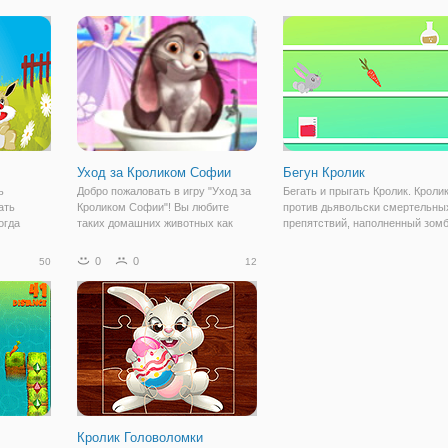
другое от
первый удар забил кролика точек,
зайчик запрыгивает на закрыты
ить на
последовательных ударов
мост, мосты, прилегающих к ни
зарабатывать больше
изменения
Уход за Кроликом Софии
Бегун Кролик
ь
Добро пожаловать в игру "Уход за
Бегать и прыгать Кролик. Кролик
ать
Кроликом Софии"! Вы любите
против дьявольски смертельны
огда
таких домашних животных как
препятствий, наполненный зом
 моркови,
кролики? Если да, тогда эта игра
зелья, супер - острые шипы и
х или
вам очень понравится! В игре вас
другие аспекты смерти. Конечно
0
0
50
12
 будет
встретит девочка Соффи, которая
есть вкусная морковь, чтобы
 нажмите
очень любит кроликов и имеет у
забрать, но вы можете пропуст
Кролик Головоломки