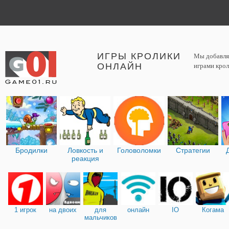
ИГРЫ КРОЛИКИ
Мы добавляе
ОНЛАЙН
играми крол
Бродилки
Ловкость и
Головоломки
Стратегии
реакция
1 игрок
на двоих
для
онлайн
IO
Когама
мальчиков