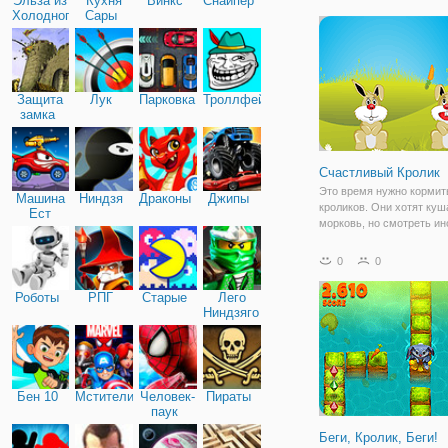
Эльза из
Кухня
Винкс
Снайпер
тарелки, миски и многое 
Холодного
Сары
ударов о землю и постав
сердца
Защита
Лук
Парковка
Троллфейс
замка
Счастливый Кролик
Это время нужно кормит
Машина
Ниндзя
Драконы
Джипы
кроликов. Они хотят куш
Ест
морковь, но смотреть ин
Машину
динамит станет на место
и вы не должны съесть и
0
0
будет взрываться, и игра
закончена. Нажмите или
Роботы
РПГ
Старые
Лего
на левой и правой
Ниндзяго
Бен 10
Мстители
Человек-
Пираты
паук
Беги, Кролик, Беги!