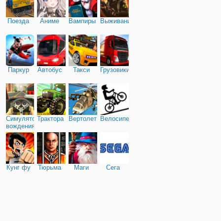
Поезда
Аниме
Вампиры
Выживание
Паркур
Автобус
Такси
Грузовики
Симулятор
Трактора
Вертолеты
Велосипед
вождения
Кунг фу
Тюрьма
Маги
Сега