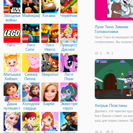
Звездные
Майнкрафт
Когама
Червячки
войны
Луни Тюнз Зимние
Головоломки
Луни Тюнз возвращается
головоломки. Вы играли 
Лего
Лего
Лего
Принцессы
но вы никогда не видели 
Сити
Нексо
Диснея
удивительную зимнюю т
1
1
Найтс
Проверьте это и попробу
собрать картинку без ош
Насладиться зимними р
и получайте удовольстви
Малышка
Свинка
Зверополис
Литл
Хейзел
Пеппа
Пони
Дружба
Даша
Холодное
Барби
Эквестрия
Хитрые Пластины
путешественница
сердце
герлз
Держать эти тарелки кру
Багз Банни ставит на ма
шоу для порки свинья. 
помочь багов с его спин
пластин трюки? Нажать 
0
0