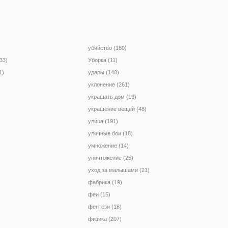
убийство (180)
33)
Уборка (11)
1)
удары (140)
уклонение (261)
украшать дом (19)
украшение вещей (48)
улица (191)
уличные бои (18)
умножение (14)
уничтожение (25)
уход за малышами (21)
фабрика (19)
феи (15)
фентези (18)
физика (207)