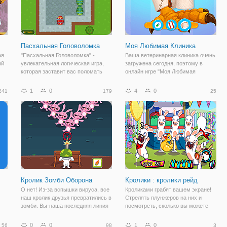
Пасхальная Головоломка
Моя Любимая Клиника
ая
"Пасхальная Головоломка" -
Ваша ветеринарная клиника очень
ый
увлекательная логическая игра,
загружена сегодня, поэтому в
которая заставит вас поломать
онлайн игре "Моя Любимая
голову. Здесь вы будете играть за
Клиника" вы можете помочь
ые
кролика, которому нужно
доктору справиться с потоком
1
0
4
0
241
179
25
переместить все пасхальные яйца
пушисто-пернатых питомцев. Это
вой
по своим местам. Но сказать
аркада с медицинским уклоном, в
намного проще,
которой вам
Кролик Зомби Оборона
Кролики : кролики рейд
О нет! Из-за вспышки вируса, все
Кроликами грабят вашем экране!
наш кролик друзья превратились в
Стрелять плунжеров на них и
зомби. Вы-наша последняя линия
посмотреть, сколько вы можете
в.
обороны. Защитить базу любой
поймать! Как Всегда, Весело!
ценой. Интерактивный учебник,
0
0
1
0
56
98
3