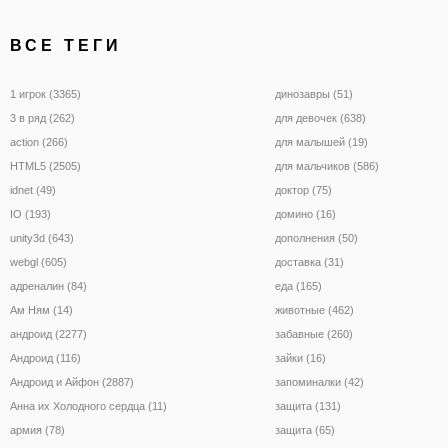
ВСЕ ТЕГИ
1 игрок (3365)
динозавры (51)
3 в ряд (262)
для девочек (638)
action (266)
для малышей (19)
HTML5 (2505)
для мальчиков (586)
idnet (49)
доктор (75)
IO (193)
домино (16)
unity3d (643)
дополнения (50)
webgl (605)
доставка (31)
адреналин (84)
еда (165)
Ам Ням (14)
животные (462)
андроид (2277)
забавные (260)
Андроид (116)
зайки (16)
Андроид и Айфон (2887)
запоминалки (42)
Анна их Холодного сердца (11)
защита (131)
армия (78)
защита (65)