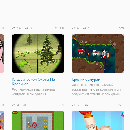
14
0
4
1
4 K
2.49 K
365
Классической Охоты На
Кролик-самурай
Кроликов
Флеш игра "Кролик-самурай"
Рост кроликов вышла из-под
доказывает, что из кроликов могут
контроля, и вы должны
получиться отличные самураи и
ы
контролировать население,
воины, если их хорошо прокачать.
о
охотясь на них с вашей
А убедиться в их пригодности и
4
1
50
0
6 K
382
3.35 K
снайперской винтовки. Наведите
отважности, вы можете в данной
о
винтовку на цель и принять
игре. Ведь здесь вы отправитесь в
точность выстрелов для чистой
убивает. Не убивать других