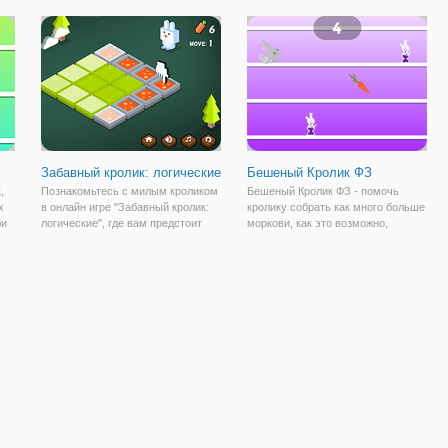
й
чтобы узнать веревки. Забавные,
м
милые и страшные зомби-
тематику,
Забавный кролик: логические
Бешеный Кролик ФЗ
,
Познакомьтесь с милым кроликом
Бешеный Кролик ФЗ - помочь
х
в онлайн игре "Забавный кролик:
кролику собрать как много больше
би
логические", где вам предстоит
моркови, как это возможно,
помочь кролику добраться до
множество различных бонусов и
,
любимой морковки. Игра
препятствий, которые нужно
представляет собой головоломку в
перепрыгивать ждут вас, чтобы
ить
одно касание. Вы видите перед
продолжать играть и собирать все
собой
больше и