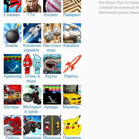
Run Bunny Run-это милы
сложный бесконечный бе
Маленький кролик показ
Стикмен
ГТА
Космос
Лабиринты
миру, как далеко он мож
убежать. Кролик будет б
по себе, но если вы увид
пробел, помогите кролик
перепрыгнуть через него
Бомба
Космические
Настольные
Корабли
корабли
игры
Арканоид
Огонь и
Акулы
Ракеты
вода
Шутеры
Мотоциклы
Аркады
Машины
в грязи
Роботы
Квадроциклы
Маленькие
Покемоны