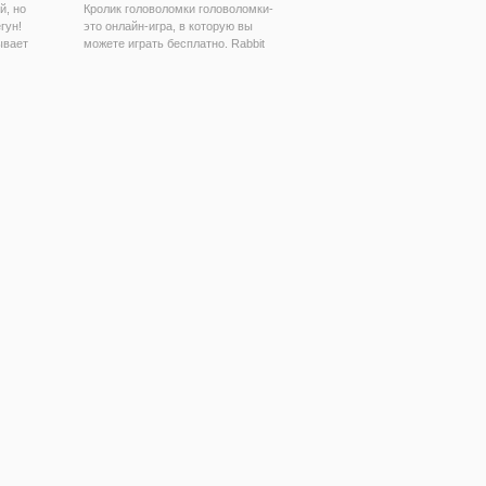
й, но
Кролик головоломки головоломки-
гун!
это онлайн-игра, в которую вы
ывает
можете играть бесплатно. Rabbit
ет
Jigsaw Puzzle-это бесплатная
егать сам
онлайн - игра из жанра
ите
головоломок и головоломок. Вы
у
можете выбрать одно из 12
,
изображений , а