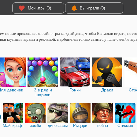
Мои игры (0)
Вы играли (0)
м новые прикольные онлайн игры каждый день, чтобы Вы могли играть, поэтом
ики глупыми играми и рекламой, а добавляем только самые лучшие онлайн игр
Для девочек
3 в ряд и
Гонки
Драки
Стр
шарики
Майнкрафт
зомби
динозавры
Рыцари
война
Стикмен