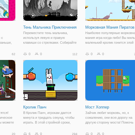
Тень Мальчика Приключения
Морковная Мания Пиратов
Переместите тень мальчика,
Наиболее популярные морковн
 с
используя левую и правую
мания игра когда-либо! Вы мил
раньше,
клавиши со стрелками. Собирайте
маленький кролик гонится злой
эту
монеты, как вы избегаете
лисы и скорпионов. Соберите
ему.
сердитые кролики, огненный шар,
морковь, бриллианты, жемчужн
0
0
0
0
62
112
йте
колючие травы и мух-убийц. Как
ожерелья и многое другое,
ибок.
далеко вы можете получить в тени
поскольку вы путешествуете с
исунками
Земли?
путь через
е,
Кролик Панч
Мост Хоппер
тятся!
В Кролик Панч, игрокам дается
Зайчик любит морковь, но, к
гическое
минута и тридцать секунд, чтобы
сожалению, они всю дорогу на
Вы можете
играть. В этой стройной сроки,
другую сторону моста! Помочь
нинг
многочисленные кролики
Банни к еде без запуска из ходо
и держать
выглядывают из фокусника,
Но будьте осторожны! Когда
6
0
0
0
20
294