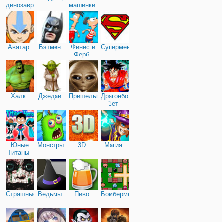
динозавры
машинки
Аватар
Бэтмен
Финес и
Супермен
Ферб
Халк
Джедаи
Пришельцы
Драгонболл
Зет
Юные
Монстры
3D
Магия
Титаны
Страшные
Ведьмы
Пиво
Бомбермен