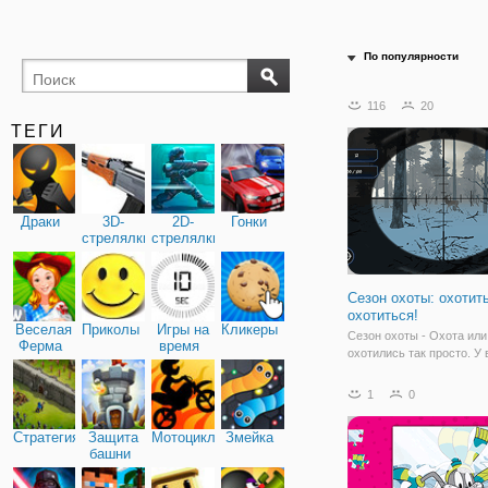
По популярности
116
20
ТЕГИ
Драки
3D-
2D-
Гонки
стрелялки
стрелялки
Сезон охоты: охотит
охотиться!
Веселая
Приколы
Игры на
Кликеры
Сезон охоты - Охота или
Ферма
время
охотились так просто. У 
инстинкты охотника, жи
есть, улучшайте свое ор
1
0
чтобы выстрелить, ближ
получите больше шансо
Стратегия
Защита
Мотоциклы
Змейка
охотиться это. Как закон
башни
время, вы должны