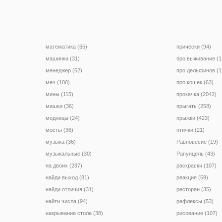
математика (65)
прически (94)
машинки (31)
про выживание (1
менеджер (52)
про дельфинов (1
меч (100)
про кошек (63)
мины (115)
прокачка (2042)
мишки (36)
прыгать (258)
модницы (24)
прыжки (423)
мосты (36)
птички (21)
музыка (36)
Равновесие (19)
музыкальные (30)
Рапунцель (43)
на двоих (287)
раскраски (107)
найди выход (81)
реакция (59)
найди отличия (31)
ресторан (35)
найти числа (94)
рефлексы (53)
накрывание стола (38)
рисование (107)