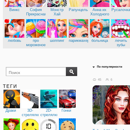
Винкс
София
Монстр
Рапунцель
Анна их
Русалочк
Прекрасная
Хай
Холодного
сердца
Эльза из
Кухня
Холодного
Сары
сердца
любовь
про
шоппинг
парикмахерские
больница
лечить
мороженое
зубы
доктор
По популярности
45
6
ТЕГИ
Драки
3D-
2D-
Гонки
стрелялки
стрелялки