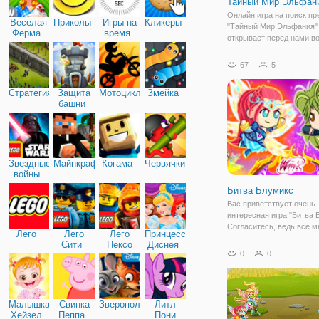
Тайный Мир Эльфан
Онлайн игра на поиск п
Веселая
Приколы
Игры на
Кликеры
"Тайный Мир Эльфания"
Ферма
время
открывает перед нами 
мир фей. Феи попали в б
требуется отыскать опр
67
5
предметы, которые помо
справиться с темной сил
Стратегия
Защита
Мотоциклы
Змейка
обрушившейся на
башни
Звездные
Майнкрафт
Когама
Червячки
войны
Битва Блумикс
Вас приветствует очень
интересная игра "Битва 
Согласитесь, ведь все 
Лего
Лего
Лего
Принцессы
клуб Винкс и всех милых
Сити
Нексо
Диснея
персонажей этого мульт
0
0
Найтс
Сегодня настал очень о
день, когда вам нужно п
участие в битве с
Малышка
Свинка
Зверополис
Литл
Хейзел
Пеппа
Пони