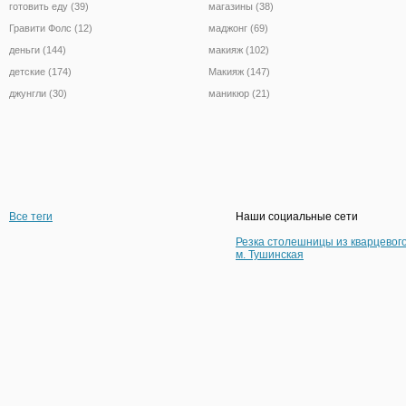
готовить еду (39)
магазины (38)
Гравити Фолс (12)
маджонг (69)
деньги (144)
макияж (102)
детские (174)
Макияж (147)
джунгли (30)
маникюр (21)
Все теги
Наши социальные сети
Резка столешницы из кварцевог
м. Тушинская