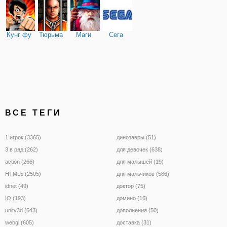
Кунг фу
Тюрьма
Маги
Сега
ВСЕ ТЕГИ
1 игрок (3365)
динозавры (51)
3 в ряд (262)
для девочек (638)
action (266)
для малышей (19)
HTML5 (2505)
для мальчиков (586)
idnet (49)
доктор (75)
IO (193)
домино (16)
unity3d (643)
дополнения (50)
webgl (605)
доставка (31)