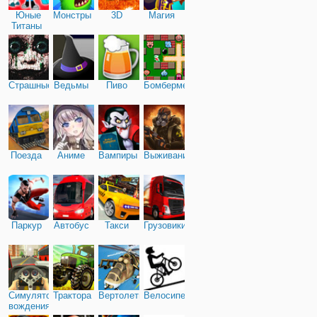
Юные
Монстры
3D
Магия
Титаны
Страшные
Ведьмы
Пиво
Бомбермен
Поезда
Аниме
Вампиры
Выживание
Паркур
Автобус
Такси
Грузовики
Симулятор
Трактора
Вертолеты
Велосипед
вождения