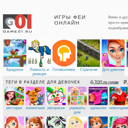
ИГРЫ ФЕИ
Винкс и дру
ОНЛАЙН
просто прик
поднабравш
Бродилки
Ловкость и
Головоломки
Стратегии
Для девочек
реакция
ТЕГИ В РАЗДЕЛЕ ДЛЯ ДЕВОЧЕК
ТОП по годам
ресторан
зоомагазин
раскраски
украшать
одевалки
новогодни
дом