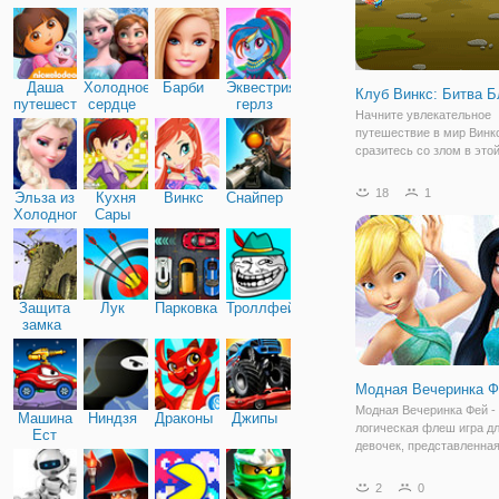
Дружба
Даша
Холодное
Барби
Эквестрия
Клуб Винкс: Битва 
путешественница
сердце
герлз
Начните увлекательное
путешествие в мир Винк
сразитесь со злом в это
игре. Здесь вы можете п
феями из клуба Винкс и
18
1
Эльза из
Кухня
Винкс
Снайпер
им в их борьбе со злыми
Холодного
Сары
существами. Вы можете 
сердца
феями Текной, Мусой,
Защита
Лук
Парковка
Троллфейс
замка
Модная Вечеринка Ф
Модная Вечеринка Фей -
Машина
Ниндзя
Драконы
Джипы
логическая флеш игра д
Ест
девочек, представленная
Машину
мотивам мультфильма. 
увидите знакомых феече
2
0
которые собираются уст