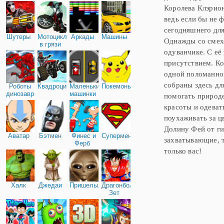
Королева Клэрион
ведь если бы не ф
сегодняшнего для
Шутеры
Мотоциклы
Аркады
Машины
Однажды со смехо
в грязи
одуванчике. С её
присутствием. Ко
одной поломанной
собраны здесь для
Роботы
Квадроциклы
Маленькие
Покемоны
динозавры
машинки
помогать природе
красоты и одеват
поухаживать за ц
Долину Фей от ги
Аватар
Бэтмен
Финес и
Супермен
захватывающие, т
Ферб
только вас!
Халк
Джедаи
Пришельцы
Драгонболл
Зет