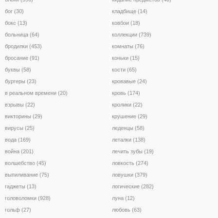
бог (30)
кладбище (14)
бокс (13)
ковбои (18)
больница (64)
коллекции (739)
бродилки (453)
комнаты (76)
бросание (91)
коньки (15)
буквы (58)
кости (65)
бургеры (23)
кровавые (24)
в реальном времени (20)
кровь (174)
взрывы (22)
кролики (22)
викторины (29)
крушение (29)
вирусы (25)
леденцы (58)
вода (169)
леталки (138)
война (201)
лечить зубы (19)
волшебство (45)
ловкость (274)
выпиливание (75)
ловушки (379)
гаджеты (13)
логические (282)
головоломки (928)
луна (12)
гольф (27)
любовь (63)