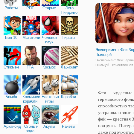
вечеринку. Но ни одна в
Роботы
РПГ
Старые
Лего
не обходится без красив
Ниндзяго
Бен 10
Мстители
Человек-
Пираты
паук
Эксперимент Феи За
Пыльцой
Эксперимент Феи Зарин
Пыльцой - качественная 
Стикмен
ГТА
Космос
Лабиринты
по мотивам мультсериал
вы поможете фее Зарин
приготовить новое зелье
этого ей нужно собрать 
ингредиенты. Но сделать
Феи — чудесные с
сложнее, чем кажется на
Бомба
Космические
Настольные
Корабли
германского фоль
корабли
игры
способностью тв
устраивали злые 
фей — крестная 
подружка Питера 
Арканоид
Огонь и
Акулы
Ракеты
вода
даже подружиться