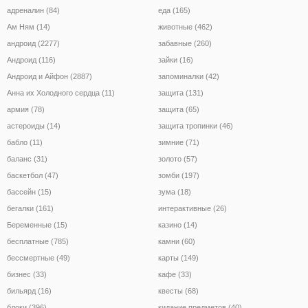
адреналин (84)
еда (165)
Ам Ням (14)
животные (462)
андроид (2277)
забавные (260)
Андроид (116)
зайки (16)
Андроид и Айфон (2887)
запоминалки (42)
Анна их Холодного сердца (11)
защита (131)
армия (78)
защита (65)
астероиды (14)
защита тропинки (46)
бабло (11)
зимние (71)
баланс (31)
золото (57)
баскетбол (47)
зомби (197)
бассейн (15)
зума (18)
бегалки (161)
интерактивные (26)
Беременные (15)
казино (14)
бесплатные (785)
камни (60)
бессмертные (49)
карты (149)
бизнес (33)
кафе (33)
бильярд (16)
квесты (68)
блоки (396)
кидание предметов (40)