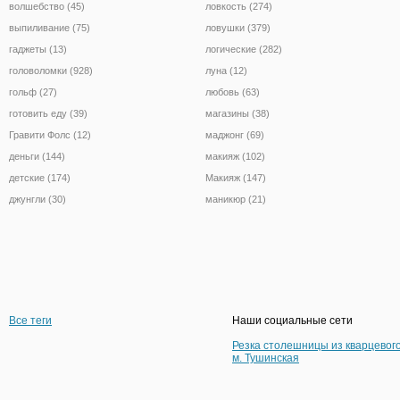
волшебство (45)
ловкость (274)
выпиливание (75)
ловушки (379)
гаджеты (13)
логические (282)
головоломки (928)
луна (12)
гольф (27)
любовь (63)
готовить еду (39)
магазины (38)
Гравити Фолс (12)
маджонг (69)
деньги (144)
макияж (102)
детские (174)
Макияж (147)
джунгли (30)
маникюр (21)
Все теги
Наши социальные сети
Резка столешницы из кварцевог
м. Тушинская