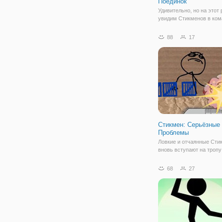
Поединок
Удивительно, но на этот
увидим Стикменов в ком
работе. Напомним, что 
– нарисованные человеч
88
17
палочек. В игре «Армия 
Командный Поединок» о
оказались на поле боя с
Стикмен: Серьёзные
Проблемы
Ловкие и отчаянные Сти
вновь вступают на тропу
онлайн игре "Стикмен: 
Проблемы". Здесь вы ок
68
27
нарисованном мире Сти
где предстоит преодолев
множество разных препя
даже