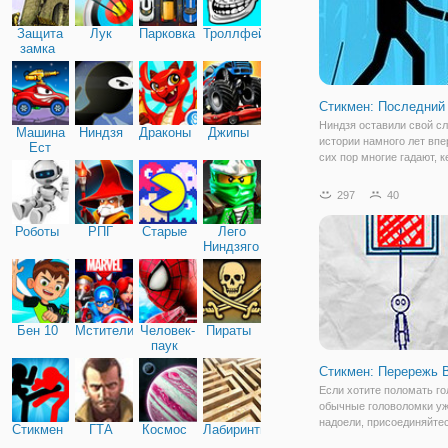
Защита
Лук
Парковка
Троллфейс
замка
Стикмен: Последний
Ниндзя оставили свой сл
Машина
Ниндзя
Драконы
Джипы
истории намного лет впе
Ест
сих пор многие гадают, к
Машину
были: воинами, шпионам
киллерами или разведчи
297
40
Несмотря на свою не с
лучшую репутацию в Япо
Роботы
РПГ
Старые
Лего
несомненно
Ниндзяго
Бен 10
Мстители
Человек-
Пираты
паук
Стикмен: Перережь 
Если хотите поломать го
обычные головоломки у
надоели, присоединяйтес
Стикмен
ГТА
Космос
Лабиринты
"Стикмен: Перережь Верё