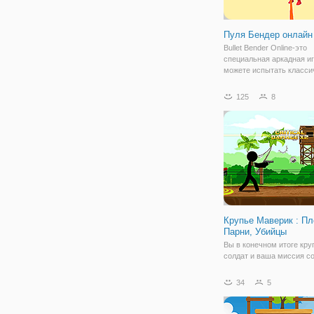
Пуля Бендер онлайн
Bullet Bender Online-это
специальная аркадная иг
можете испытать класси
сцены в фильме Wanted.
пулю! Но на этот раз вы 
125
8
а полицейский. Контроли
траекторию пуль, убивай
врагов и
Крупье Маверик : Пл
Парни, Убийцы
Вы в конечном итоге кру
солдат и ваша миссия со
чтобы убить всех плохих
Чтобы достичь своей цел
34
5
будете иметь доступ к т
оружия, новый крупье с
огромные меха и другие