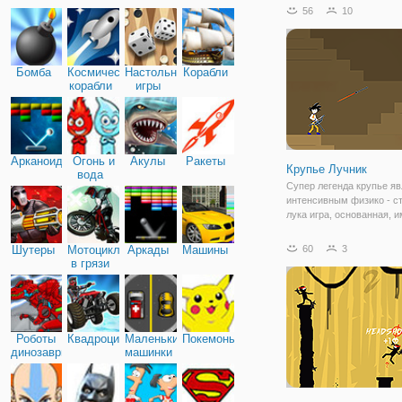
ряд логических задач, в
56
10
нужно спасать Стикмена
веревки. Дело в том, что
Бомба
Космические
Настольные
Корабли
корабли
игры
Арканоид
Огонь и
Акулы
Ракеты
Крупье Лучник
вода
Супер легенда крупье я
интенсивным физико - с
лука игра, основанная, 
динамический список гер
уникальными способнос
Шутеры
Мотоциклы
Аркады
Машины
60
3
Перетащите и падение, ц
в грязи
стрелять из лука по враг
играть: -
Роботы
Квадроциклы
Маленькие
Покемоны
динозавры
машинки