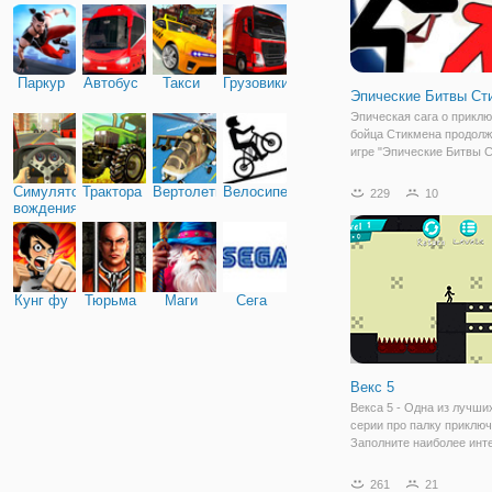
Паркур
Автобус
Такси
Грузовики
Эпические Битвы Ст
Эпическая сага о прикл
бойца Стикмена продолж
игре "Эпические Битвы 
2", вы превратитесь в с
бесстрашного воина. На 
Симулятор
Трактора
Вертолеты
Велосипед
229
10
надвигается армия врага
вождения
совсем скоро они его зах
Чтобы
Кунг фу
Тюрьма
Маги
Сега
Векс 5
Векса 5 - Одна из лучши
серии про палку приключ
Заполните наиболее инт
уровни и задачи прямо с
Показать все свои навык
261
21