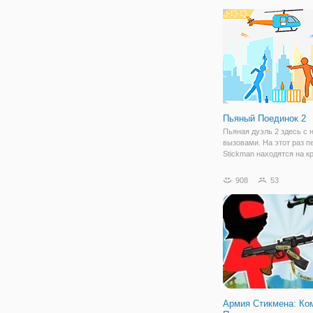
игре. Приключения Векс 
играйте с другими игрок
Некоторые
Пьяный Поединок 2
Пьяная дуэль 2 здесь с
вызовами. На этот раз 
Stickman находятся на к
Новое оружие и вертолет
были добавлены в новую
908
53
игры. Каждое пьяное ор
требует особого навыка.
хотите,
Армия Стикмена: Ко