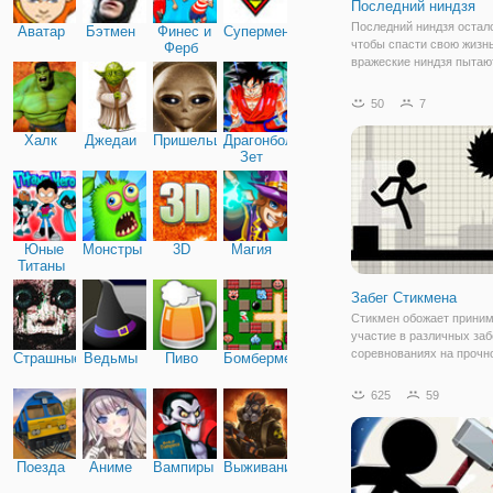
Последний ниндзя
Последний ниндзя остал
Аватар
Бэтмен
Финес и
Супермен
чтобы спасти свою жизнь
Ферб
вражеские ниндзя пытаю
его. Помогите ему, чтоб
сюрикен против них точн
50
7
их. Защищаться от их на
сохранить жизнь в сюри
Халк
Джедаи
Пришельцы
Драгонболл
враги.
Зет
Юные
Монстры
3D
Магия
Титаны
Забег Стикмена
Стикмен обожает прини
участие в различных заб
соревнованиях на прочн
Страшные
Ведьмы
Пиво
Бомбермен
вот на этот раз, в игре "
Стикмена" он снова в ст
625
59
Помогите ему пройти вс
препятствий, которая
подготовлена в игре.
Поезда
Аниме
Вампиры
Выживание