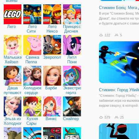
войны
Стикмен Боец: Мега
В игре "Стикмен Боец: М
Драка", вы станете на т
и будете драться с сам
Лего
Лего
Лего
Принцессы
опасными бандитами. Вр
Сити
Нексо
Диснея
обладают недюжинной си
122
5
Найтс
справиться с ними може
каждый. Но для такого ге
Стикмен, это скорее
Малышка
Свинка
Зверополис
Литл
Хейзел
Пеппа
Пони
Дружба
Даша
Холодное
Барби
Эквестрия
Стикмен: Город Убий
путешественница
сердце
герлз
"Стикмен: Город Убийц" -
забавная игра на выжива
видом сверху, в которой
окажетесь в большом гор
царит полнейший хаос и
579
25
Эльза из
Кухня
Винкс
Снайпер
беспредел! Все жители э
Холодного
Сары
огромного безумного ме
сердца
вооружены