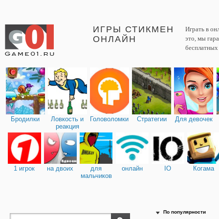
ИГРЫ СТИКМЕН
Играть в он
ОНЛАЙН
это, мы гар
бесплатных 
Бродилки
Ловкость и
Головоломки
Стратегии
Для девочек
реакция
1 игрок
на двоих
для
онлайн
IO
Когама
мальчиков
По популярности