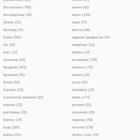
бесплатные (785)
камни (60)
бессмертные (49)
карты (149)
бизнес (33)
кафе (33)
бильярд (16)
квесты (68)
блоки (396)
кидание предметов (40)
бог (30)
кладбище (14)
бокс (13)
ковбои (18)
больница (64)
коллекции (739)
бродилки (453)
комнаты (76)
бросание (91)
коньки (15)
буквы (58)
кости (65)
бургеры (23)
кровавые (24)
в реальном времени (20)
кровь (174)
взрывы (22)
кролики (22)
викторины (29)
крушение (29)
вирусы (25)
леденцы (58)
вода (169)
леталки (138)
война (201)
лечить зубы (19)