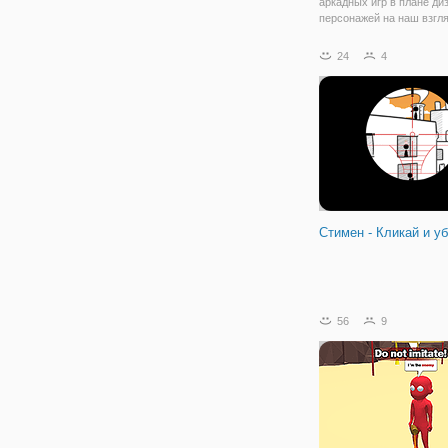
аркадных игр в плане ди
персонажей на наш взгля
"Лезвие сакуры". Здесь 
управляете ловким чело
24
4
самураем, который держ
острое оружие. Управля
нужно
Стимен - Кликай и у
56
9