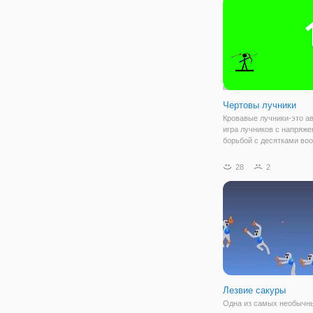
Снайпер: Нажми, Чтобы 
вас есть
Чертовы лучники
Кровавые лучники-это а
игра лучников с напряже
борьбой с десятками во
врагов. Эта игра поможе
прицелиться с помощью 
28
2
чтобы поразить вражеск
хранителя. Как насчет вр
сражающихся с
Лезвие сакуры
Одна из самых необычн