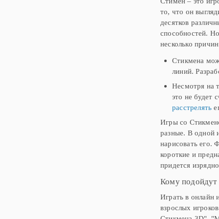
Стимен – это игр
то, что он выгля
десятков различ
способностей. Но
несколько причин
Стикмена може
линий. Разраб
Несмотря на т
это не будет 
расстрелять
ег
Игры со Стикмен
разные. В одной 
нарисовать его. 
короткие и предн
придется изрядно
Кому подойдут 
Играть в онлайн 
взрослых игроков
Стикмена 3D", "М