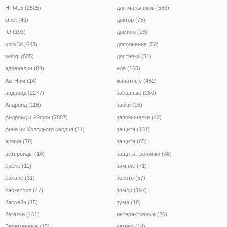
HTML5 (2505)
для мальчиков (586)
idnet (49)
доктор (75)
IO (193)
домино (16)
unity3d (643)
дополнения (50)
webgl (605)
доставка (31)
адреналин (84)
еда (165)
Ам Ням (14)
животные (462)
андроид (2277)
забавные (260)
Андроид (116)
зайки (16)
Андроид и Айфон (2887)
запоминалки (42)
Анна их Холодного сердца (11)
защита (131)
армия (78)
защита (65)
астероиды (14)
защита тропинки (46)
бабло (11)
зимние (71)
баланс (31)
золото (57)
баскетбол (47)
зомби (197)
бассейн (15)
зума (18)
бегалки (161)
интерактивные (26)
Беременные (15)
казино (14)