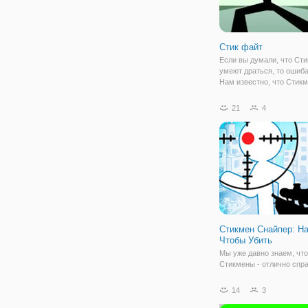
Стик файт
Если вы думали, что Ст
умеют драться, то ошиба
Нам известно, что Стик
новой игре "Стик файт" э
нарисованные человечк
21
4
продемонстрируют навы
рукопашного боя в полн
объеме. Вы будете упра
Стикмен Снайпер: Н
Чтобы Убить
Мы уже давно знаем, что
Стикмены - отлично спр
с любым делом. Но если
о качествах снайпера и 
14
3
убийствах, то в этом им 
равных. В онлайн игре "