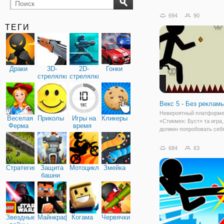
бильярд
карты
694
90
ТЕГИ
Драки
3D-
2D-
Гонки
стрелялки
стрелялки
Векс 5 - Без рекламы
Невероятный платформ
Веселая
Приколы
Игры на
Кликеры
«Стикмен: Буст» та игра,
Ферма
время
должен попробовать себ
поклонник данного жанра
Стикмены всегда находя
684
63
приключения и этот раз 
исключение. Человек-па
Стратегия
Защита
Мотоциклы
Змейка
оказался в пространстве
башни
Звездные
Майнкрафт
Когама
Червячки