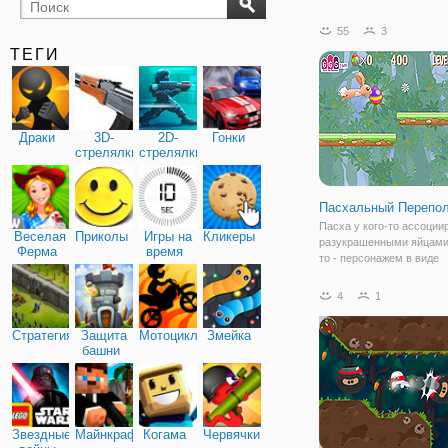
бильярд
карты
55
3
ТЕГИ
Драки
3D-
2D-
Гонки
стрелялки
стрелялки
Пасхальный Перепо
Пасха у кого-то ассоции
Веселая
Приколы
Игры на
Кликеры
разукрашенными яйцами, 
Ферма
время
то - персонажем в виде
пасхальных кроликов. И 
другие, представлены в 
4
1
игре "Пасхальный Переп
Это простая бродилка он
Стратегия
Защита
Мотоциклы
Змейка
красочной
башни
Звездные
Майнкрафт
Когама
Червячки