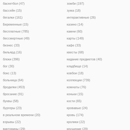
баскетбол (47)
зомби (197)
бассейн (15)
зума (18)
бегалки (161)
интерактивные (26)
Беременные (15)
казино (14)
бесплатные (785)
камни (60)
бессмертные (49)
карты (149)
бизнес (33)
кафе (33)
бильярд (16)
квесты (68)
блоки (396)
кидание предметов (40)
бог (30)
кладбище (14)
бокс (13)
ковбои (18)
больница (64)
коллекции (739)
бродилки (453)
комнаты (76)
бросание (91)
коньки (15)
буквы (58)
кости (65)
бургеры (23)
кровавые (24)
в реальном времени (20)
кровь (174)
взрывы (22)
кролики (22)
викторины (29)
крушение (29)