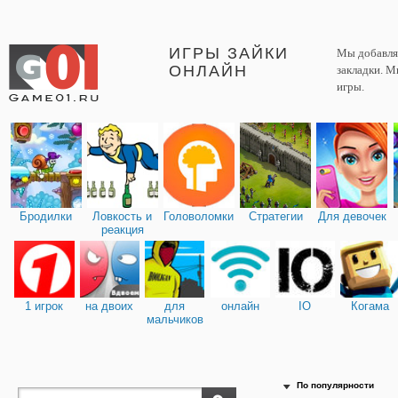
ИГРЫ ЗАЙКИ
Мы добавляе
ОНЛАЙН
закладки. М
игры.
Бродилки
Ловкость и
Головоломки
Стратегии
Для девочек
реакция
1 игрок
на двоих
для
онлайн
IO
Когама
мальчиков
По популярности