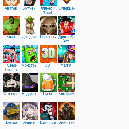
Аватар
Бэтмен
Финес и
Супермен
Ферб
Халк
Джедаи
Пришельцы
Драгонболл
Зет
Юные
Монстры
3D
Магия
Титаны
Страшные
Ведьмы
Пиво
Бомбермен
Поезда
Аниме
Вампиры
Выживание