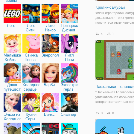
войны
Кролик-самурай
Флеш игра "Кролик-саму
доказывает, что из кроли
получиться отличные са
Лего
Лего
Лего
Принцессы
воины, если их хорошо п
Сити
Нексо
Диснея
А убедиться в их пригод
4
1
Найтс
отважности, вы можете в
игре. Ведь здесь вы отп
Малышка
Свинка
Зверополис
Литл
Хейзел
Пеппа
Пони
Дружба
Даша
Холодное
Барби
Эквестрия
Пасхальная Головол
путешественница
сердце
герлз
"Пасхальная Головоломк
увлекательная логическа
которая заставит вас по
голову. Здесь вы будете 
кролика, которому нужно
0
0
Эльза из
Кухня
Винкс
Снайпер
переместить все пасхал
Холодного
Сары
по своим местам. Но ска
сердца
намного проще,