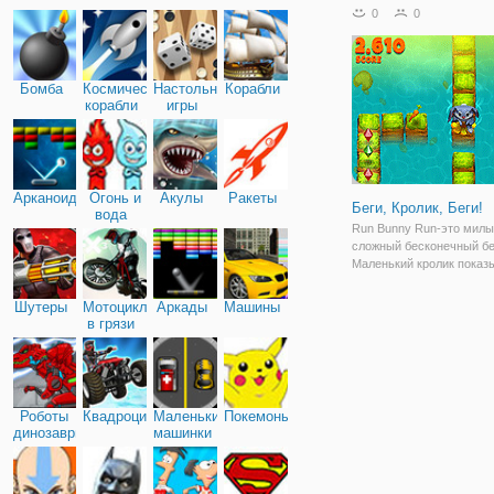
жанру это раннер, в кот
0
0
предстоит по максимуму
использовать ловкость и
Действия
Бомба
Космические
Настольные
Корабли
корабли
игры
Арканоид
Огонь и
Акулы
Ракеты
Беги, Кролик, Беги!
вода
Run Bunny Run-это милы
сложный бесконечный бе
Маленький кролик показ
миру, как далеко он мож
убежать. Кролик будет б
Шутеры
Мотоциклы
Аркады
Машины
по себе, но если вы увид
в грязи
пробел, помогите кролик
перепрыгнуть через него
Роботы
Квадроциклы
Маленькие
Покемоны
динозавры
машинки