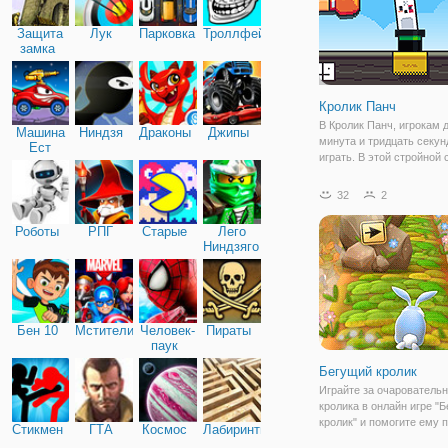
Защита
Лук
Парковка
Троллфейс
замка
Кролик Панч
В Кролик Панч, игрокам 
Машина
Ниндзя
Драконы
Джипы
минута и тридцать секун
Ест
играть. В этой стройной 
Машину
многочисленные кролики
выглядывают из фокусни
32
2
первый удар забил кроли
последовательных удар
Роботы
РПГ
Старые
Лего
зарабатывать больше
Ниндзяго
Бен 10
Мстители
Человек-
Пираты
паук
Бегущий кролик
Играйте за очаровательн
кролика в онлайн игре "
кролик" и помогите ему 
Стикмен
ГТА
Космос
Лабиринты
как можно дальше. По с