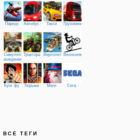
Паркур
Автобус
Такси
Грузовики
Симулятор
Трактора
Вертолеты
Велосипед
вождения
Кунг фу
Тюрьма
Маги
Сега
ВСЕ ТЕГИ