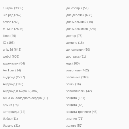
1 игрок (3365)
динозавры (51)
3 в ряд (262)
для девочек (638)
action (266)
для малышей (19)
HTML5 (2505)
для мальчиков (586)
idnet (49)
доктор (75)
IO (193)
домино (16)
unity3d (643)
дополнения (50)
webgl (605)
доставка (31)
адреналин (84)
еда (165)
Ам Ням (14)
животные (462)
андроид (2277)
забавные (260)
Андроид (116)
зайки (16)
Андроид и Айфон (2887)
запоминалки (42)
Анна их Холодного сердца (11)
защита (131)
армия (78)
защита (65)
астероиды (14)
защита тропинки (46)
бабло (11)
зимние (71)
баланс (31)
золото (57)