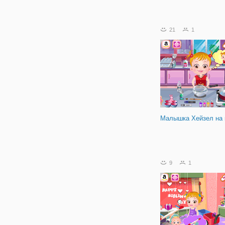
21
1
Малышка Хейзел на 
9
1