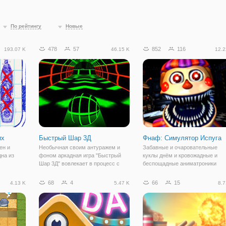
По рейтингу
Новые
478
57
852
116
193.07 K
46.15 K
12.2
их
Быстрый Шар 3Д
Фнаф: Симулятор Испуга
ен и
Необычная своим антуражем и
Забавные и очаровательные
дна из
фоном аркадная игра "Быстрый
куклы днём и кровожадные и
Шар 3Д" вовлекает в процесс с
беспощадные аниматроники
зьями и
первых минут. Уровни будут
ночью! Именно этим славиться
олько
проходить в темном пространстве,
печально известная заброшенн
68
4
66
15
4.13 K
5.47 K
8.7
 азартная
где неожиданно будут появляться
пиццерия Фредди Фазбира. Когд
ской бой
неоновые стены, перегородки,
то это было весёлое и
мосты и т.д.
жизнерадостное место, куда