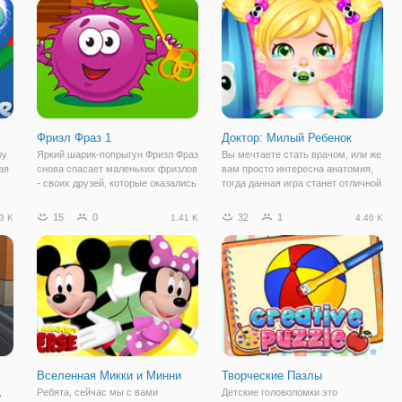
 в
ждёт головокружительный забег по
девочка решила отправиться на
рыбалку вместе со своим отцом. А
мы поможем им
Фризл Фраз 1
Доктор: Милый Ребенок
ру
Яркий шарик-попрыгун Фризл Фраз
Вы мечтаете стать врачом, или же
ая
снова спасает маленьких фризлов
вам просто интересна анатомия,
- своих друзей, которые оказались
тогда данная игра станет отличной
в руках злодея, в онлайн игре
альтернативой для познания
е
"Фризл Фраз 1". Это первая часть
медицины. В этой игре вы будите
15
0
32
1
3 K
1.41 K
4.46 K
игры познакомит вас получше с
врачом педиатром, для троих
этим веселым персонажем,
маленьких ребёночков. Все они
Вселенная Микки и Минни
Творческие Пазлы
,
Ребята, сейчас мы с вами
Детские головоломки это