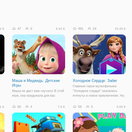
47
0
491
24
2 K
6.52 K
25.45 K
Маша и Медведь: Детские
Холодное Сердце: Забег
Игры
Главные герои мультфильма
Маша не даст вам скучать! В этой
"Холодное сердце" оказались
игре, она придумала для вас
втянуты в новое приключение. На
обучающие игры. Готовы
этот раз им предстоит помочь
ая
приступить к играм с Машей, тогда
клану пещерных жителей
66
4
59
5
1 K
7.5 K
5.65 K
а-
вперед! Маша подготовила для вас
раздобыть магические кристаллы,
5 игр, которые вы должны пройти,
которые у них отняли злодеи. Но
чтобы доказать родным, чтобы
Анна, Эльза,
очень