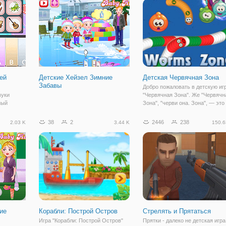
у, Хейзел
для девочек "Принцессы: осень
ь. Но вы
городе" вы
ей
Детские Хейзел Зимние
Детская Червячная Зона
Забавы
Добро пожаловать в детскую иг
вуки
"Червячная Зона". Же "Червячн
ный
Зона", "черви она. Зона", — это
звук и 3
многопользовательская
 можете
браузерная игра, где вы сможет
38
2
2446
238
2.03 K
3.44 K
150.6
ирать
сыграть с геймерами со всего
шать звук
мира в режиме онлайн.
ных
ие
Корабли: Построй Остров
Стрелять и Прятаться
Игра "Корабли: Построй Остров"
Прятки - далеко не детская игра