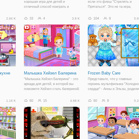
хорошая игра для детей и
если это флеш "Стрелять и
отличный способ поиграть и
Прятаться". Это не та игра,
узнать что- то о мире малышей.
которую мы играли в детстве во
Игра позволяет изучать корабли,
дворе. Этот флеш представляе
33
4
104
9
2.84 K
3.8 K
5.6
механику морского порта и
собой стрелялку в
строить дом, развивая моторику и
многопользовательском режиме
воображение у
Что означает, что здесь
кухне
Малышка Хейзел Балерина
Frozen Baby Care
"Малышка Хейзел Балерина" - это
Представьте, что у главных
аркада для детей, в которой вы
героинь мультфильма "Холодно
поможете Хейзел стать балериной.
сердце" - Анны и Эльзы, родили
Сегодняшний день очень
девочки. Теперь, кроме недосып
волнителен для девочки, ведь она
недоеданий и усталости, пришл
60
15
60
8
1.16 K
4.68 K
5.2
собирается поступить в
огромная ответственность.
танцевальный класс. Но перед
Помогите молодым мамочкам
этим, вам
справиться с