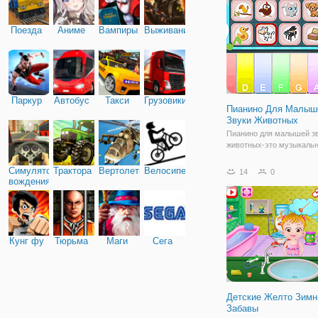
Хейзел - Мэттом. Поэтом
не знает, чем себя занят
Поезда
Аниме
Вампиры
Выживание
Паркур
Автобус
Такси
Грузовики
Пианино Для Малыш
Звуки Животных
Пианино для малышей з
животных-это музыкаль
симулятор с 7 животные 
звучат инструменты. Вы
Симулятор
Трактора
Вертолеты
Велосипед
14
0
выбрать животное и выб
вождения
инструмент, чтобы услы
животного играют на раз
инструментах. Эта
Кунг фу
Тюрьма
Маги
Сега
Детские Желто Зимн
Забавы