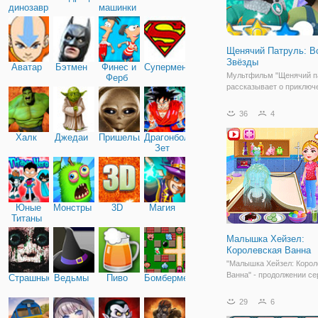
динозавры
машинки
Щенячий Патруль: В
Звёзды
Аватар
Бэтмен
Финес и
Супермен
Мультфильм "Щенячий п
Ферб
рассказывает о приключ
мальчика по имени Зик и
шестерых щенков. Среди
36
4
Гонщик Чейз, Маршал, Ро
Крепыш, Зума, Скай.
Халк
Джедаи
Пришельцы
Драгонболл
Сообразительный и доб
Зет
мальчик Зик Райдер осно
отряд
Юные
Монстры
3D
Магия
Титаны
Малышка Хейзел:
Королевская Ванна
"Малышка Хейзел: Корол
Ванна" - продолжении се
Страшные
Ведьмы
Пиво
Бомбермен
для детей. Сегодня мал
Хейзел грустно и одиноко
29
6
мама занята младшим б