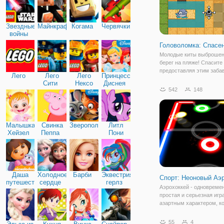
Звездные
Майнкрафт
Когама
Червячки
войны
Головоломка: Спасе
Молодые киты выброшен
берег на пляже! Спасите 
предоставляя этим заб
Лего
Лего
Лего
Принцессы
китам доступ к морской в
Сити
Нексо
Диснея
онлайн игре "Головоломк
542
148
Найтс
Спасение Кита". В этой 
игре вам предстоит испо
свою смекалку и
Малышка
Свинка
Зверополис
Литл
Хейзел
Пеппа
Пони
Дружба
Даша
Холодное
Барби
Эквестрия
Спорт: Неоновый Аэ
путешественница
сердце
герлз
Аэрохоккей - одновреме
простая и серьезная игр
азартным характером, к
любят взрослые и дети. 
того, чтобы гнаться за ш
55
4