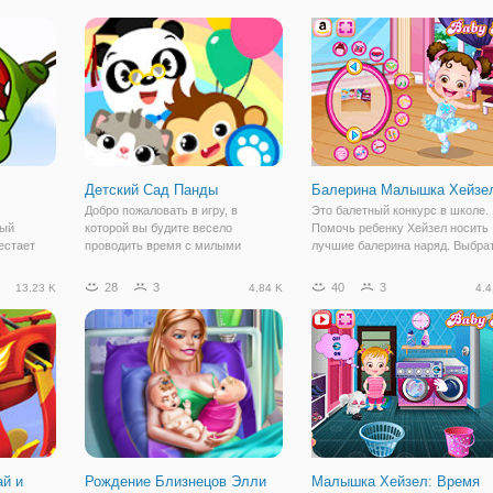
вающие
Пойти вместе с ней к врачу для
которая состоит из Папы Свинь
чиваться
медицинского лечения. Малышка
Мамы Свиньи, Пеппы и братика
Хейзел не может двигаться ей
Джорджа,
Детский Сад Панды
Балерина Малышка Хейзе
Добро пожаловать в игру, в
Это балетный конкурс в школе.
ный
которой вы будите весело
Помочь ребенку Хейзел носить
естает
проводить время с милыми
лучшие балерина наряд. Выбра
риментами
животными! "Детский Сад Доктора
лучший прическу, платье, санда
у за
Панды" - это очень увлекательная
перчатки, украшения и реквизит
28
3
40
3
13.23 K
4.84 K
4.4
кий
игра, в которой вы познакомитесь
Получайте удовольствие!
ольшой
с очень маленькими
питаться
удивительными животными и
ай и
Рождение Близнецов Элли
Малышка Хейзел: Время