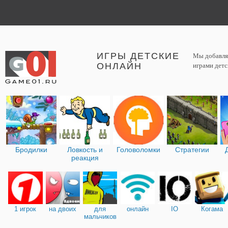
ИГРЫ ДЕТСКИЕ
Мы добавляе
ОНЛАЙН
играми детс
Бродилки
Ловкость и
Головоломки
Стратегии
реакция
1 игрок
на двоих
для
онлайн
IO
Когама
мальчиков