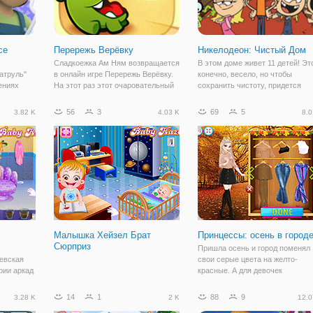
се
Перережь Верёвку
Никелодеон: Чистый Дом
Сладкоежка Ам Ням возвращается
В этом доме живет 11 детей! Эт
атруль"
в онлайн игре Перережь Верёвку.
конечно, весело, но чтобы
ениях
На этот раз этот очаровательный
сохранить чистоту, придется
охотник за сладостями нашел для
потрудиться. Родители Линколь
 них:
себя новое приключение. И чтобы
и его сестер и братьев ушли в
56
3
69
5
3.82 K
4.03 K
8.0
ки,
выбраться оттуда и набрать как
гости, а детям оставили задание
можно больше конфет,
убраться в доме до их прихода.
рый
вал этот
Малышка Хейзел Брат
Принцессы: осень в город
Сюрприз
Пришла осень и город поменял
евская
свои серые цвета на желто-
рии аркад
красные. А для девочек
ышке
приближение осени - это смена
, ведь
гардероба. И это относится к
14
1
88
9
3.28 K
2 K
12.0
ратиком
принцессам Дисней. В онлайн и