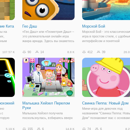
ние Кита
Гео Даш
Морской Бой
ы на
«Гео Даш» или «Геометрия Даш» –
Морской Бой - это классическа
их,
это увлекательная онлайн игра
игра в простом стиле, с удобны
авным
жанра аркада. Здесь вы окажетесь
интерфейсом и понятной
оде, в
в мире геометрии, где вы
структурой. Что еще нужно для
а:
управляете мини-кубом, у
приятной игры? Не нужно сидет
90
14
412
39
107.57 K
8.8 K
26.0
логической
которого нет рук и ног, а лишь
рисовать квадраты 10х10 (не
льзовать
глаза и рот. Он мчится на
спорим, это порой приятно, но 
приличной скорости
всегда
рохоккей
Малышка Хейзел Перелом
Свинка Пеппа: Новый Дом
Руки
нно
Мини-игра для девочек под
а с
Малышка Хейзел получила
названием "Свинка Пеппа: Нов
оторую
поскользнулась, взбираясь вверх
Дом" познакомит вас с основам
Вместо
по таблице. О нет! Она плачет от
строительства дома. История
айбой по
боли, когда ее рука сломана.
начинается с того, что семья,
155
6
74
6
5.19 K
14.8 K
8.2