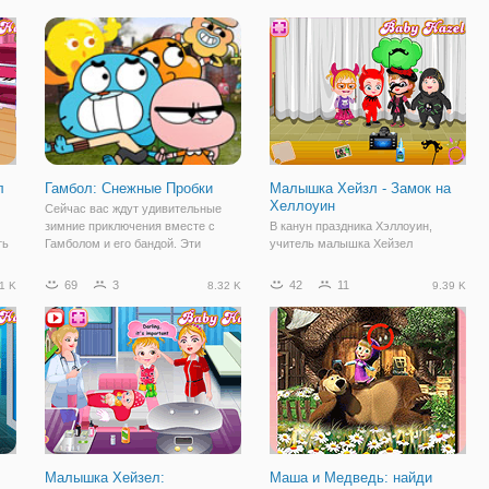
и,
вы окажетесь в мире геометрии,
где вы управляете мини-кубом, у
л
Гамбол: Снежные Пробки
Малышка Хейзл - Замок на
Хеллоуин
Сейчас вас ждут удивительные
зимние приключения вместе с
В канун праздника Хэллоуин,
ть
Гамболом и его бандой. Эти
учитель малышка Хейзел
ли,
ребята всегда найдут если не
устроила поездку в замок
.
приключения, то хотя бы
Хэллоуин. Замок состоит из шести
69
3
42
11
1 K
8.32 K
9.39 K
проблемы на свою голову. В игре
тайну номера, в которых есть
"Снежные Пробки" вам предстоит
много сюрпризов и подарков для
сразиться с
Хейзел. Давайте объединим
Хейзел для изучения этих
Малышка Хейзел:
Маша и Медведь: найди