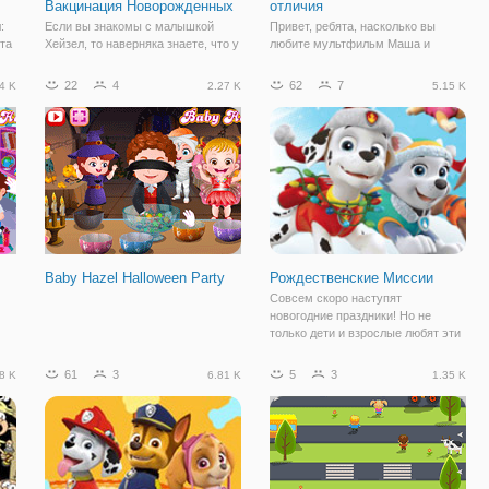
Вакцинация Новорожденных
отличия
:
Если вы знакомы с малышкой
Привет, ребята, насколько вы
та
Хейзел, то наверняка знаете, что у
любите мультфильм Маша и
нее есть брат Мэтт. Он пока еще
Медведь, теперь мы
ла
совсем малыш, но Хейзел
представляем игру Маша и
22
4
62
7
4 K
2.27 K
5.15 K
заботится о нем и уже ведет себя
Медведь для вас. В этой игре вы
как настоящая взрослая сестра. В
найдете 12 различных
ься
онлайн игре "Малышка Хейзел:
изображений, чтобы повеселиться
с Машей и Медведем. Два
одинаковых
Baby Hazel Halloween Party
Рождественские Миссии
Совсем скоро наступят
новогодние праздники! Но не
только дети и взрослые любят эти
замечательные дни.
Спасательный отряд "Щенячий
61
3
5
3
8 K
6.81 K
1.35 K
Патруль" тоже с нетерпением ждёт
наступления зимних праздников.
Но в это весёлое время у