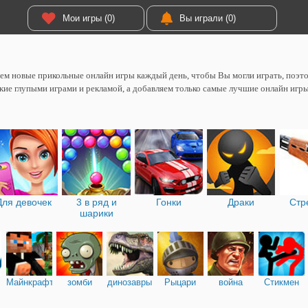
Мои игры (0)
Вы играли (0)
м новые прикольные онлайн игры каждый день, чтобы Вы могли играть, поэтом
кие глупыми играми и рекламой, а добавляем только самые лучшие онлайн игры
Для девочек
3 в ряд и
Гонки
Драки
Стр
шарики
Майнкрафт
зомби
динозавры
Рыцари
война
Стикмен