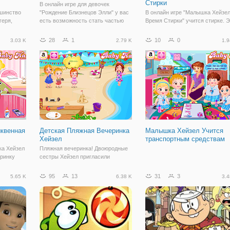
Стирки
В онлайн игре для девочек
ьшинство
"Рождение Близнецов Элли" у вас
В онлайн игре "Малышка Хейзел
геря,
есть возможность стать частью
Время Стирки" учится стирке. Э
ания,
особенного события - рождения
маленькая девочка очень
я. Но
близнецов. Вы будете ухаживать
самостоятельна и вот она реши
28
1
10
0
3.03 K
2.79 K
1.9
ь это
за Элли, которой сейчас непросто,
помочь маме с домашними
формате
ведь она ждет двойню. Игроку
хлопотами. А вы помогите
игра
нужно
малышке научиться пользоват
стиральной машиной и
квенная
Детская Пляжная Вечеринка
Малышка Хейзел Учится
Хейзел
транспортным средствам
а Хейзел
Пляжная вечеринка! Двоюродные
еринку
сестры Хейзел пригласили
й. Как
малышка Хейзел на пляжной
орона в
вечеринке. Наша дорогая
95
13
31
3
5.65 K
6.38 K
3.4
ла Хейзел
принцесса ждет встречи, но она
немного запуталась в ее наряды и
аксессуары. Вы можете помочь ей
в принятии лучший