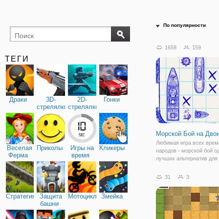
По популярности
1658
159
ТЕГИ
Драки
3D-
2D-
Гонки
стрелялки
стрелялки
Морской Бой на Дво
Любимая игра всех врем
Веселая
Приколы
Игры на
Кликеры
народов - морской бой о
Ферма
время
лучших альтернатив для
проведения досуга с дру
близкими. Ведь это не т
31
3
затягивающая и отчасти
игра, но и полезная. Мор
Стратегия
Защита
Мотоциклы
Змейка
тренирует
башни