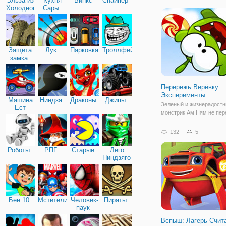
Эльза из
Кухня
Винкс
Снайпер
льду, не менее захваты
Холодного
Сары
действия будут развора
сердца
на поле, где
Защита
Лук
Парковка
Троллфейс
замка
Перережь Верёвку:
Эксперименты
Машина
Ниндзя
Драконы
Джипы
Зеленый и жизнерадост
Ест
монстрик Ам Ням не пер
Машину
удивлять своими экспе
и вновь выходит на охот
132
5
леденцами. Этот малень
персонаж имеет очень б
Роботы
РПГ
Старые
Лего
аппетит, поэтому готов 
Ниндзяго
сладким ежедневно.
Бен 10
Мстители
Человек-
Пираты
паук
Вспыш: Лагерь Счит