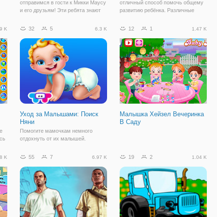
отправимся в гости к Микки Маусу
отличный способ помочь общему
и его друзьям! Эти ребята знают
развитию ребёнка. Различные
толк в веселье и никому не
логические задачки, ребусы и
т
позволят заскучать! И сейчас мы
раскраски помогут малышам
32
5
12
1
9 K
6.3 K
1.47 K
будем веселиться вместе в их
развить логическое мышление,
.
весёлой компании. В детской игре
сделать гибким интеллект и
улучшить память. В
Уход за Малышами: Поиск
Малышка Хейзел Вечеринка
Няни
В Саду
е
Помогите мамочкам немного
сь
отдохнуть от их малышей.
а,
Целыми днями, мамы только то и
а и
делают, что ухаживают за своими
55
7
19
2
8 K
6.97 K
1.04 K
малышами. А что если нам найти
няню, которая будет ладить с
малышами и будет помогать
мамам по уходу.