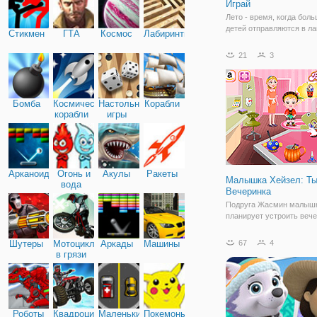
Играй
Лето - время, когда бол
детей отправляются в ла
Стикмен
ГТА
Космос
Лабиринты
чтобы получить новые зн
знакомства и впечатлени
21
3
получить знания и делат
увлекательно, можно в 
онлайн игры. К примеру, 
"Вспыш:
Бомба
Космические
Настольные
Корабли
корабли
игры
Арканоид
Огонь и
Акулы
Ракеты
Малышка Хейзел: Ты
вода
Вечеринка
Подруга Жасмин малышк
планирует устроить веч
тыквы для всех ее друзе
Жасмин принимающая ст
Шутеры
Мотоциклы
Аркады
Машины
67
4
первый раз, она попроси
в грязи
помочь ей в организации
вечеринки. Давайте
присоединиться детские
Роботы
Квадроциклы
Маленькие
Покемоны