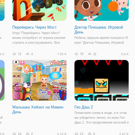
Переберись Через Мост
Доктор Плюшева: Игровой
День
я
Игра "Переберись Через Мост"
м
вновь потребует от игрока умения
Ребята, пришло время поиграть! В
строить и конструировать. Все
игре "Доктор Плюшева: Игровой
дети любят собирать пазлы,
День" вы отправитесь на детскую
ь и
конструкторы и создавать разные
площадку. Компанию вам составит
72
4
75
11
3 K
7.05 K
5.9 K
постройки. Вот и в этой игре, их
не только Доктор Плюшева, но и
не
задачей будет построить мост
её друзья: овечка Ламби, бегемот
через
Хэлли, снеговик Чилли и
Малышка Хейзел на Мамин
Гео Даш 2
День
Геометрия снова в моде, и в этом
ый
вы убедитесь лично, из игры Гео
и
Даш 2. Это продолжение веселой и
динамичной аркады, которая не
оставляет равнодушными. Здесь
14
2
21
0
5 K
2.12 K
2.47 K