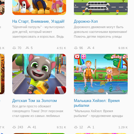
На Старт, Внимание, Угадай!
Дорожно-Хоп
о
"Щенячий патруль" - мультсериал
Дорожного движения могут быть
для детей, который может
довольно хаотичными временами!
заинтересовать и взрослых. Ведь
Помочь детям пересечь улицы
на
в нем вы принимаете участие в
благополучно, не задев
удивительных приключениях
автомобиль! Но вы должны быть
70
5
96
4
1 K
4.51 K
9.06 K
 -
очаровательных и забавных
осторожны, потому что машины
щенков. А щенят невозможно не
ездят в разных направлениях. Вы
любить. Если вы не
можете получить
е
Детская Том за Золотом
Малышка Хейзел: Время
рыбалки
Все дети просто обожают
говорящего Тома! Этот персонаж
"Малышка Хейзел: Время
стал одним из самых любимых
рыбалки" - продолжение аркады
героев детских игр, и сегодня мы
для детей, в которой мы вновь
присоединимся к одной из них. В
продолжаем исследовать мир с
243
41
12
1
7 K
9.51 K
1.29 K
гре
детской игре "Том за Золотом" вас
малышкой Хейзел. На этот раз