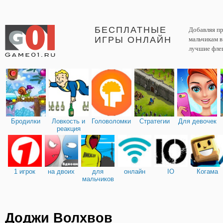
БЕСПЛАТНЫЕ
Добавляя пр
ИГРЫ ОНЛАЙН
мальчикам 
лучшие фле
Бродилки
Ловкость и
Головоломки
Стратегии
Для девочек
реакция
1 игрок
на двоих
для
онлайн
IO
Когама
мальчиков
Доджи Волхвов