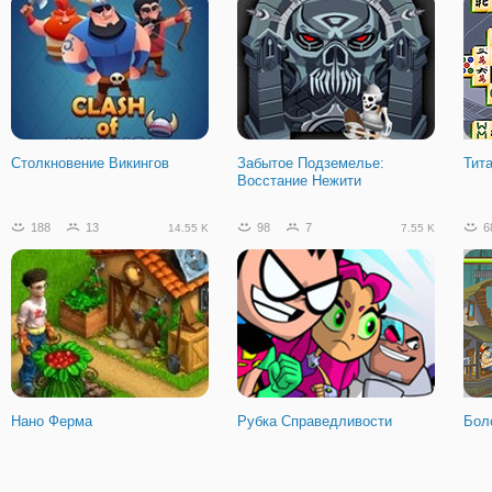
Столкновение Викингов
Забытое Подземелье:
Тит
Восстание Нежити
188
13
98
7
6
14.55 K
7.55 K
Нано Ферма
Рубка Справедливости
Бол