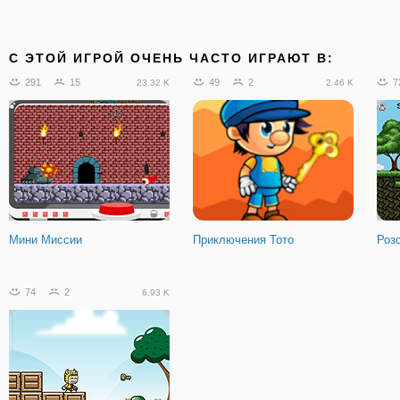
C ЭТОЙ ИГРОЙ ОЧЕНЬ ЧАСТО ИГРАЮТ В:
291
15
49
2
7
23.32 K
2.46 K
Мини Миссии
Приключения Тото
Роз
74
2
6.93 K