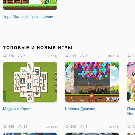
Тора Мальчик Приключения
ТОПОВЫЕ И НОВЫЕ ИГРЫ
176
6
294
11
4
73.62 K
86.63 K
Маджонг Квест
Шарики Дракона
Пон
Эле
299
14
108
6
2
19.75 K
18.57 K