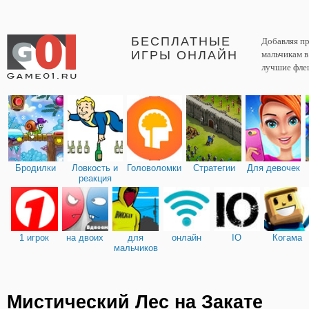
БЕСПЛАТНЫЕ
Добавляя пр
ИГРЫ ОНЛАЙН
мальчикам 
лучшие фле
Бродилки
Ловкость и
Головоломки
Стратегии
Для девочек
реакция
1 игрок
на двоих
для
онлайн
IO
Когама
мальчиков
Мистический Лес на Закате