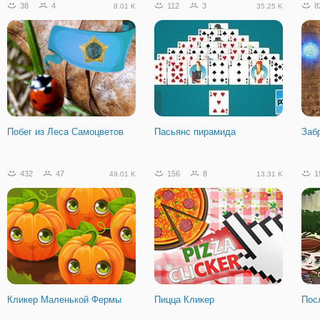
38
4
112
3
8
8.01 K
35.25 K
Побег из Леса Самоцветов
Пасьянс пирамида
Заб
432
47
156
8
1
49.01 K
13.31 K
Кликер Маленькой Фермы
Пицца Кликер
Пос