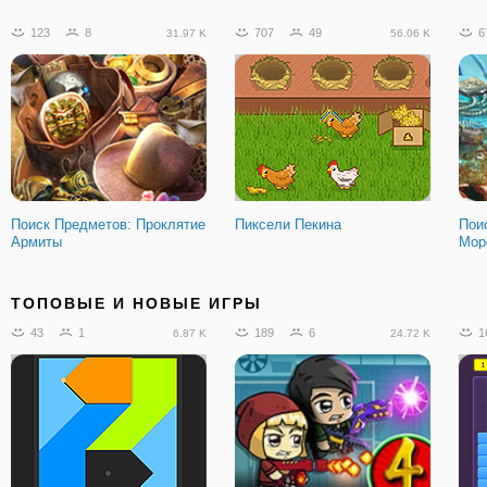
123
8
707
49
6
31.97 K
56.06 K
Поиск Предметов: Проклятие
Пиксели Пекина
Пои
Армиты
Мор
4
1
139
7
4
646
60.21 K
ТОПОВЫЕ И НОВЫЕ ИГРЫ
43
1
189
6
1
6.87 K
24.72 K
Мрачная Погоня
Двадцать
Суп