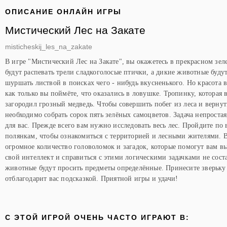
ОПИСАНИЕ ОНЛАЙН ИГРЫ
Мистический Лес на Закате
misticheskij_les_na_zakate
В игре "Мистический Лес на Закате", вы окажетесь в прекрасном зел
будут распевать трели сладкоголосые птички, а дикие животные буду
шуршать листвой в поисках чего - нибудь вкусненького. Но красота 
как только вы поймёте, что оказались в ловушке. Тропинку, которая в
загородил грозный медведь. Чтобы совершить побег из леса и верну
необходимо собрать сорок пять зелёных самоцветов. Задача непроста
для вас. Прежде всего вам нужно исследовать весь лес. Пройдите по
полянкам, чтобы ознакомиться с территорией и лесными жителями. В
огромное количество головоломок и загадок, которые помогут вам вы
свой интеллект и справиться с этими логическими задачками не сост
животные будут просить предметы определённые. Принесите зверьку
отблагодарит вас подсказкой. Приятной игры и удачи!
C ЭТОЙ ИГРОЙ ОЧЕНЬ ЧАСТО ИГРАЮТ В: