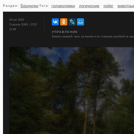
Бродилки
головоломки
логические
побег
животны
Раздел:
Теги:
бильярд
карты
04 окт 2019
Сыграли 11981 / 2232
11,69
УПРАВЛЕНИЕ
Кликать мышкой, жать на кнопки и по сторонам коробкой не ще