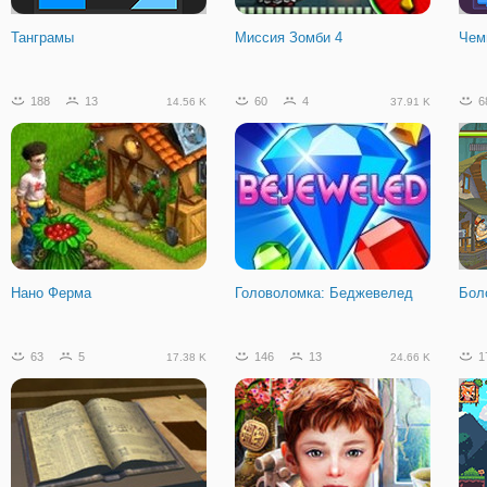
Дом
Танграмы
Миссия Зомби 4
Чем
1474
79
229.47 K
188
13
60
4
6
14.56 K
37.91 K
На Двоих: Башня Янычар
Нано Ферма
Головоломка: Беджевелед
Бол
63
5
146
13
1
17.38 K
24.66 K