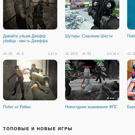
Давайте убьем Джефф
Шутеры: Спасение Шести
Поб
убийца - месть Джеффа
20
3
1573
93
2
2.47 K
115.36 K
Побег от Рейка
Новогоднее выживание ФПС
Бер
1331
78
154
13
4
98.95 K
19.56 K
ТОПОВЫЕ И НОВЫЕ ИГРЫ