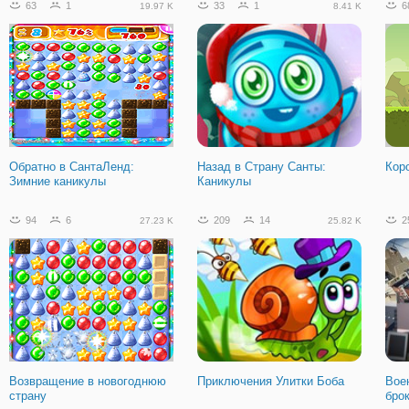
63
1
33
1
6
19.97 K
8.41 K
Вармрайз: Красные против
Шутеры: Куб 2
Мар
Синих
Обратно в СантаЛенд:
Назад в Страну Санты:
Кор
Зимние каникулы
Каникулы
94
6
209
14
2
27.23 K
25.82 K
Возвращение в новогоднюю
Приключения Улитки Боба
Вое
страну
бро