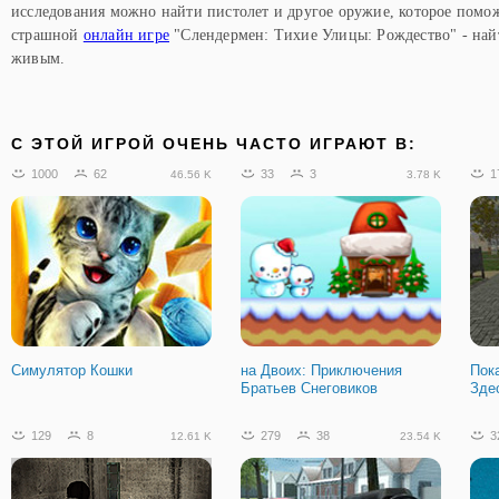
исследования можно найти пистолет и другое оружие, которое помож
страшной
онлайн игре
"Слендермен: Тихие Улицы: Рождество" - найт
живым.
C ЭТОЙ ИГРОЙ ОЧЕНЬ ЧАСТО ИГРАЮТ В:
1000
62
33
3
1
46.56 K
3.78 K
Симулятор Кошки
на Двоих: Приключения
Пок
Братьев Снеговиков
Зде
129
8
279
38
3
12.61 K
23.54 K