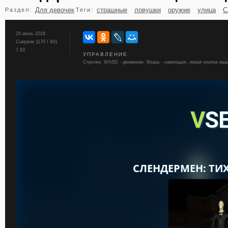
Для девочек
страшные
ловушки
оружие
улица
С
Раздел:
Теги:
бильярд
карты
20 июнь 2018
Сыграли 1170 / 401
7,93
УПРАВЛЕНИЕ
Стрелки, WASD - движение. Мышь - навигация, левая кнопка мыш