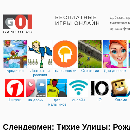
БЕСПЛАТНЫЕ
Добавляя пр
ИГРЫ ОНЛАЙН
мальчикам 
лучшие фле
Бродилки
Ловкость и
Головоломки
Стратегии
Для девочек
реакция
1 игрок
на двоих
для
онлайн
IO
Когама
мальчиков
Слендермен: Тихие Улицы: Рож