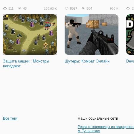
511
43
8027
684
8
129.93 K
900 K
Защита башни:: Монстры
Шутеры: Комбат Онлайн
Dev
нападают
Все теги
Наши социальные сети
Резка столешницы из кварцевог
м. Тушинская