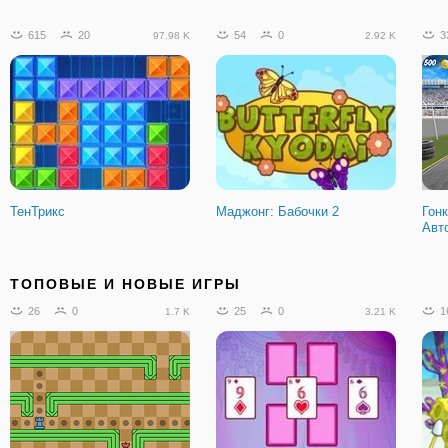
615
20
54
0
3
97.98 K
2.92 K
ТенТрикс
Маджонг: Бабочки 2
Гон
Авт
82
5
108
9
1
6.88 K
7.98 K
ТОПОВЫЕ И НОВЫЕ ИГРЫ
26
0
25
0
1
1.7 K
3.21 K
Парковка Грузовиков с
Бен 10: Инопланетные
Фен