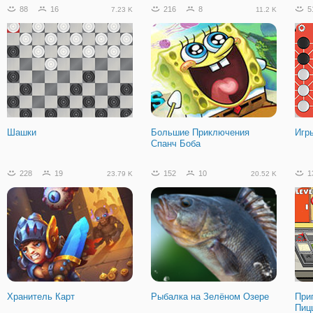
88
16
216
8
5
7.23 K
11.2 K
Шашки
Большие Приключения
Игр
Спанч Боба
228
19
152
10
1
23.79 K
20.52 K
Хранитель Карт
Рыбалка на Зелёном Озере
При
Пиц