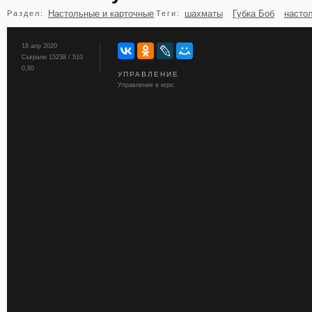
Настольные и карточные
шахматы
Губка Боб
насто
Раздел:
Теги:
бильярд
карты
18 апр 2020
Сыграли 15238 / 510
0,80
УПРАВЛЕНИЕ
Управление в игре: