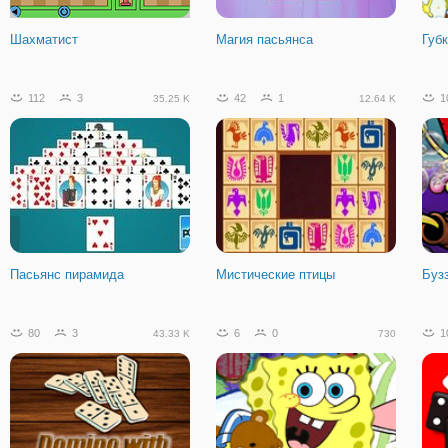
Прицепом
соперники
Шахматист
Магия пасьянса
Губ
574
30
45.65 K
112
3
42
1
1
35.25 K
12.64 K
Скорость (Вспыш) в Долине
Динозавров
Пасьянс пирамида
Мистические птицы
Буз
80
3
6
0
1
43.33 K
730