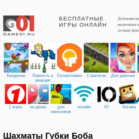
БЕСПЛАТНЫЕ
Добавляя пр
ИГРЫ ОНЛАЙН
мальчикам 
лучшие фле
Бродилки
Ловкость и
Головоломки
Стратегии
Для девочек
реакция
1 игрок
на двоих
для
онлайн
IO
Когама
мальчиков
Шахматы Губки Боба