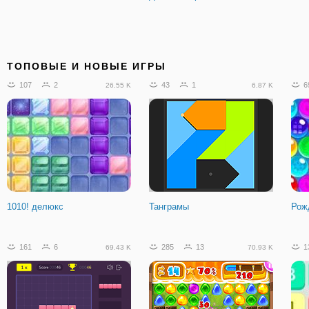
ТОПОВЫЕ И НОВЫЕ ИГРЫ
107
2
43
1
6
26.55 K
6.87 K
1010! делюкс
Танграмы
Рож
161
6
285
13
1
69.43 K
70.93 K