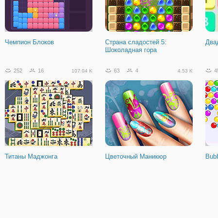
Чемпион Блоков
Страна сладостей 5:
Два
Шоколадная гора
252
16
63
4
4
107.04 K
4.53 K
Титаны Маджонга
Цветочный Маникюр
Bubb