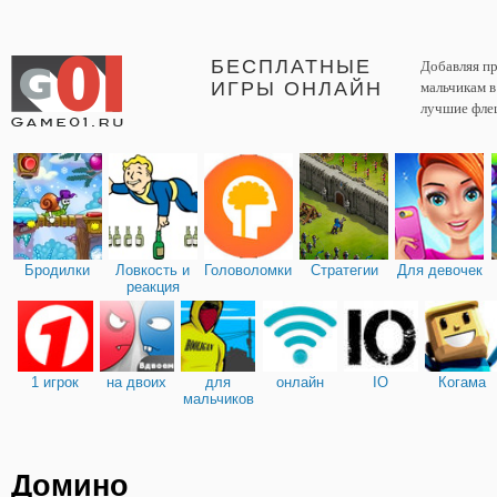
БЕСПЛАТНЫЕ
Добавляя пр
ИГРЫ ОНЛАЙН
мальчикам 
лучшие фле
Бродилки
Ловкость и
Головоломки
Стратегии
Для девочек
реакция
1 игрок
на двоих
для
онлайн
IO
Когама
мальчиков
Домино