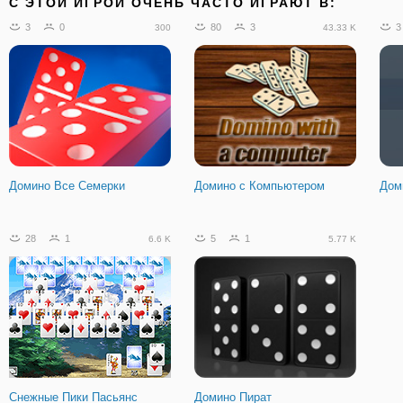
C ЭТОЙ ИГРОЙ ОЧЕНЬ ЧАСТО ИГРАЮТ В:
3
0
80
3
3
300
43.33 K
Домино Все Семерки
Домино с Компьютером
Дом
28
1
5
1
6.6 K
5.77 K
Снежные Пики Пасьянс
Домино Пират