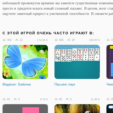
небольшой промежуток времени вы заметите существенные изменен
просто и придется искать новый сложный пасьянс. В целом, мозг ста
ощутите заметный прирост к умственной способности. И сможете ра
C ЭТОЙ ИГРОЙ ОЧЕНЬ ЧАСТО ИГРАЮТ В:
302
22
505
19
1
174.95 K
169.95 K
Маджонг: Бабочки
Пасьянс паук
Чем
62
3
65
5
4
9.76 K
11.98 K