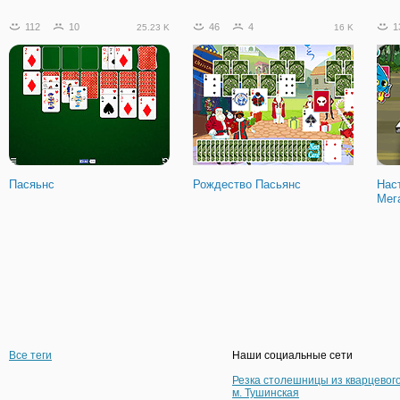
112
10
46
4
1
25.23 K
16 K
Пасяьнс
Рождество Пасьянс
Нас
Мег
Все теги
Наши социальные сети
Резка столешницы из кварцевог
м. Тушинская