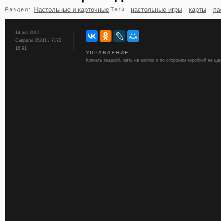
Настольные и карточные
настольные игры
карты
па
Раздел:
Теги:
бильярд
карты
14 авг 2017
Сыграли 35241 / 7172
16,91
УПРАВЛЕНИЕ
Кликать мышкой, жать на кнопки и по сторонам коробкой не ще