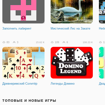
Заполнить лабиринт
Мистический Лес на Закате
Неб
83
3
109
6
1
15.62 K
106.23 K
Древнеримский Солитёр
Легенды Домино
Два
116
5
213
7
4
93.65 K
39.45 K
ТОПОВЫЕ И НОВЫЕ ИГРЫ