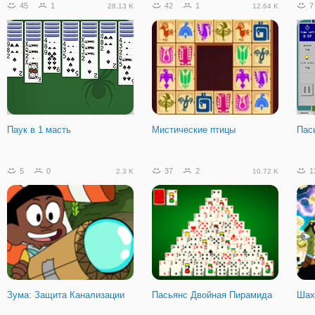
45
1
42
1
7
28.13 K
12.64 K
Замок Пасьянс
Квест-пасьянс: Пирамиды
Дом
Паук в 1 масть
Мистические птицы
Пас
615
20
97.98 K
5
0
37
2
1
2.3 K
10.72 K
ТенТрикс
Зума: Защита Канализации
Пасьянс Двойная Пирамида
Шах