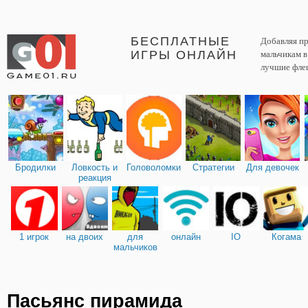
БЕСПЛАТНЫЕ
Добавляя пр
ИГРЫ ОНЛАЙН
мальчикам 
лучшие фле
Бродилки
Ловкость и
Головоломки
Стратегии
Для девочек
реакция
1 игрок
на двоих
для
онлайн
IO
Когама
мальчиков
Пасьянс пирамида