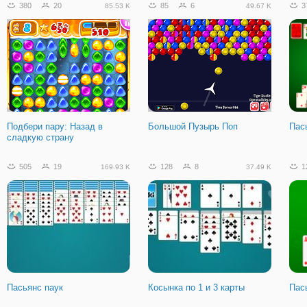
380
20
85
6
3
85.53 K
49.67 K
Подбери пару: Назад в
Большой Пузырь Поп
Пас
сладкую страну
505
19
128
8
1
169.93 K
37.49 K
Пасьянс паук
Косынка по 1 и 3 карты
Пась