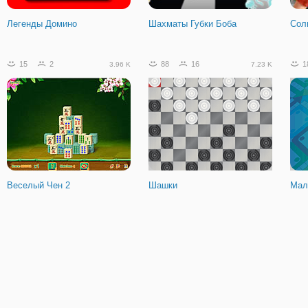
Легенды Домино
Шахматы Губки Боба
Сол
15
2
88
16
1
3.96 K
7.23 K
Веселый Чен 2
Шашки
Мал