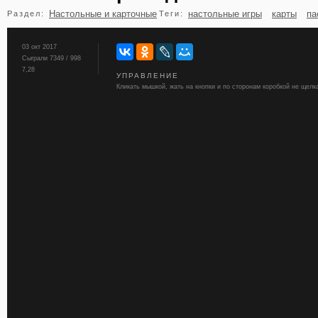
Настольные и карточные
настольные игры
карты
па
Раздел:
Теги:
бильярд
карты
03 окт 2017
Сыграли 7349 / 998
7,28
УПРАВЛЕНИЕ
Кликать мышкой, жать на кнопки и по сторонам коробкой не щелк