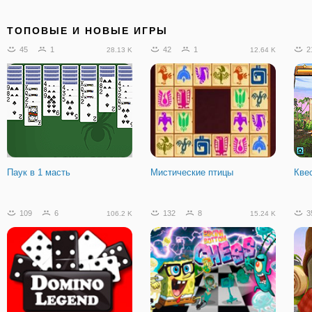
80
3
22
0
1
43.33 K
1.86 K
ТОПОВЫЕ И НОВЫЕ ИГРЫ
45
1
42
1
2
28.13 K
12.64 K
Домино с Компьютером
Игра Tripeaks
Пас
Паук в 1 масть
Мистические птицы
Кве
46
4
16 K
109
6
132
8
3
106.2 K
15.24 K
Рождество Пасьянс