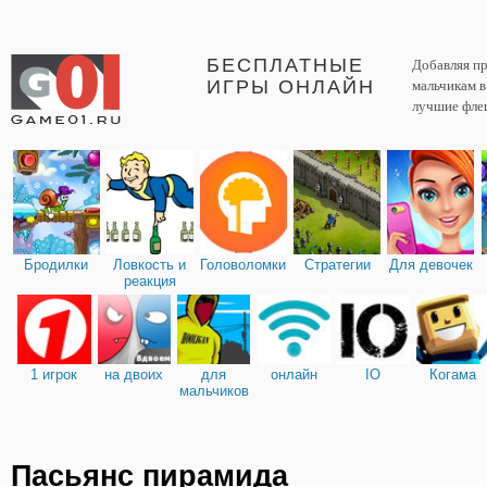
БЕСПЛАТНЫЕ
Добавляя пр
ИГРЫ ОНЛАЙН
мальчикам 
лучшие фле
Бродилки
Ловкость и
Головоломки
Стратегии
Для девочек
реакция
1 игрок
на двоих
для
онлайн
IO
Когама
мальчиков
Пасьянс пирамида