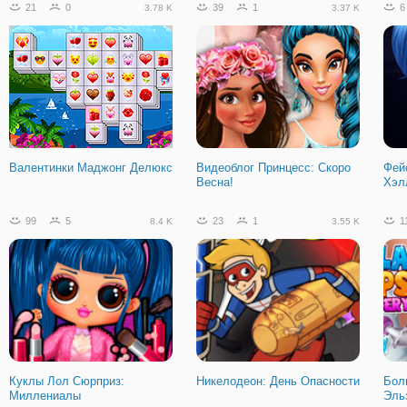
21
0
39
1
6
3.78 K
3.37 K
Laqueus Побег: Глава 2
Валентинки Маджонг Делюкс
Видеоблог Принцесс: Скоро
Фей
Весна!
Хэл
99
5
23
1
1
8.4 K
3.55 K
Куклы Лол Сюрприз:
Никелодеон: День Опасности
Бол
Миллениалы
Эль