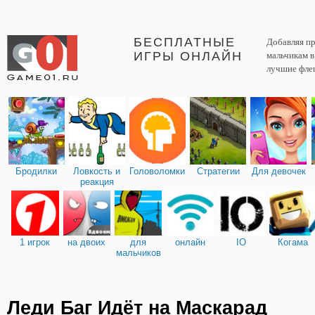
БЕСПЛАТНЫЕ
Добавляя пр
ИГРЫ ОНЛАЙН
мальчикам 
лучшие фле
Бродилки
Ловкость и
Головоломки
Стратегии
Для девочек
реакция
1 игрок
на двоих
для
онлайн
IO
Когама
мальчиков
Леди Баг Идёт на Маскарад