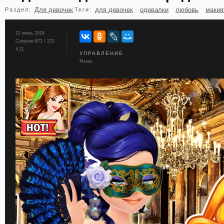
Для девочек
для девочек
одевалки
любовь
маки
Раздел:
Теги:
бильярд
карты
21 июнь 2018
Сыграли 872 / 222
4,11
УПРАВЛЕНИЕ
Мышь.