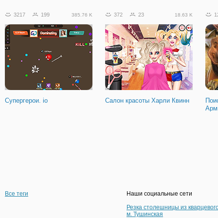
3217
199
372
23
1
385.76 K
18.63 K
Супергерои. io
Салон красоты Харли Квинн
Пои
Арм
Все теги
Наши социальные сети
Резка столешницы из кварцевог
м. Тушинская