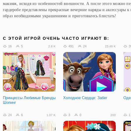
макияж, исходя из особенностей внешности. А после этого можно пе
гардеробе представлены прекрасные вечерние наряды и аксессуары к
образ необходимыми украшениями и приготовьтесь блистать!
C ЭТОЙ ИГРОЙ ОЧЕНЬ ЧАСТО ИГРАЮТ В:
16
5
491
24
3
2.8 K
25.46 K
Принцессы Любимые Бренды
Холодное Сердце: Забег
Оде
Шопинг
24
6
3
0
1
1.07 K
200