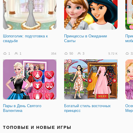
Шопоголик: подготовка к
Принцессы в Ожидании
При
свадьбе
Санты
моб
1
1
50
3
3
354
5.72 K
Пары в День Святого
Богатый стиль восточных
Осе
Валентина
принцесс
Мер
45
10
9.86 K
ТОПОВЫЕ И НОВЫЕ ИГРЫ