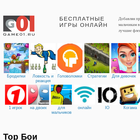
БЕСПЛАТНЫЕ
Добавляя пр
ИГРЫ ОНЛАЙН
мальчикам 
лучшие фле
Бродилки
Ловкость и
Головоломки
Стратегии
Для девочек
реакция
1 игрок
на двоих
для
онлайн
IO
Когама
мальчиков
Тор Бои