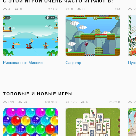
C ЭТОЙ ИГРОЙ ОЧЕНЬ ЧАСТО ИГРАЮТ В:
4
0
0
0
2
2.12 K
824
Рискованные Миссии
Canjump
Пуз
ТОПОВЫЕ И НОВЫЕ ИГРЫ
699
24
176
6
2
160.38 K
73.62 K