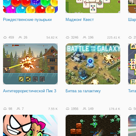
Рождественские пузырьки
Маджонг Квест
Шар
459
26
3246
196
2
54.82 K
225.41 K
Антитеррористической Пик 3
Битва за галактику
Тит
98
7
1956
149
5
7.55 K
176.4 K